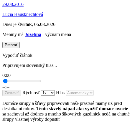
29.08.2016
Lucia Hausknechtová
Dnes je
štvrtok
, 06.08.2026
Meniny má
Jozefína
- význam mena
Prehrať
Vypočuť článok
Pripravujem slovenský hlas...
0:00
--:--
Rýchlosť
Hlas
Zastaviť
Domáce sirupy a šťavy pripravovali naše prastaré mamy už pred
desiatkami rokov.
Tento skvelý nápad ako využiť domáce ovocie
sa zachoval až dodnes a mnoho šikovných gazdiniek nedá na chutné
sirupy vlastnej výroby dopustiť.