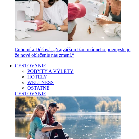
Ľubomíra Dóšová: „Najväčšou lžou módneho priemyslu je,
že nové oblečenie nás zmení.“
CESTOVANIE
POBYTY A VÝLETY
HOTELY
WELLNESS
OSTATNÉ
CESTOVANIE