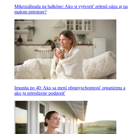
Mikrozáhrada na balkóne: Ako si vytvoriť zelenú oázu aj na
malom priestore?
Imunita po 40: Ako sa mení obranyschopnosť organizmu a
ako ju prirodzene podporiť