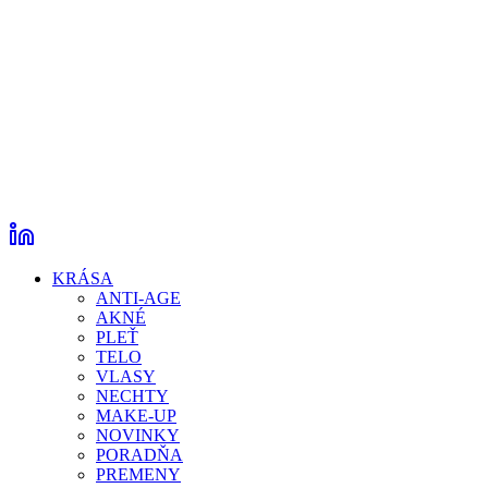
KRÁSA
ANTI-AGE
AKNÉ
PLEŤ
TELO
VLASY
NECHTY
MAKE-UP
NOVINKY
PORADŇA
PREMENY