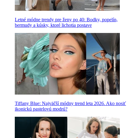
Letné módne trendy pre ženy po 40: Bodky, popelín,
bermudy a kúsky, ktoré lichotia postave
Tiffany Blue: Najväčší módny trend leta 2026. Ako nosiť
ikonickú pastelovú modrú?