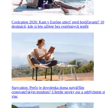
Coolcation 2026: Kam v Európe utiecť pred horúčavami? 10
destinácií, kde si leto užijete bez extrémnych teplôt
Staycation: Prečo je dovolenka doma najväčším
cestovateľským trendom? Ušetríte stovky eur a oddýchnete si
viac