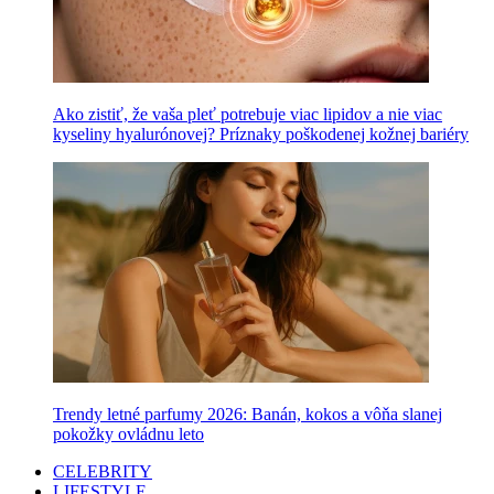
Ako zistiť, že vaša pleť potrebuje viac lipidov a nie viac
kyseliny hyalurónovej? Príznaky poškodenej kožnej bariéry
Trendy letné parfumy 2026: Banán, kokos a vôňa slanej
pokožky ovládnu leto
CELEBRITY
LIFESTYLE