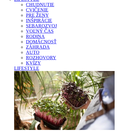
CHUDNUTIE
CVIČENIE
PRE ŽENY
INŠPIRÁCIE
SEBAROZVOJ
VOĽNÝ ČAS
RODINA
DOMÁCNOSŤ
ZÁHRADA
AUTO
ROZHOVORY
KVÍZY
LIFESTYLE