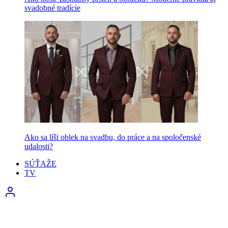
svadobné tradície
Ako sa líši oblek na svadbu, do práce a na spoločenské
udalosti?
SÚŤAŽE
TV