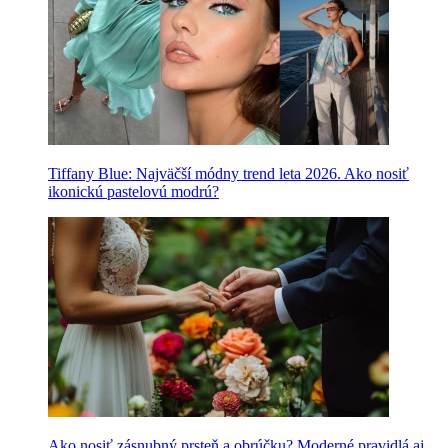
Tiffany Blue: Najväčší módny trend leta 2026. Ako nosiť
ikonickú pastelovú modrú?
Ako nosiť zásnubný prsteň a obrúčku? Moderné pravidlá aj