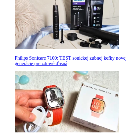
Philips Sonicare 7100: TEST sonickej zubnej kefky novej
generácie pre zdravé ďasná