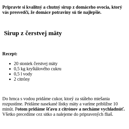
Pripravte si kvalitný a chutný sirup z domáceho ovocia, ktorý
vás presvedčí, že domáce potraviny sú tie najlepšie.
Sirup z čerstvej mäty
Recept:
20 stoniek čerstvej mäty
0,5 kg kryštálového cukru
0,5 l vody
2 citróny
Do hrnca s vodou pridáme cukor, ktorý za stáleho miešania
rozpustíme. Pridáme nasekané lístky mäty a varíme približne 10
minút. P
otom pridáme šťavu z citrónov a necháme vychladnúť.
Všetko precedíme cez sitko a nalejeme do pripravených fliaš.