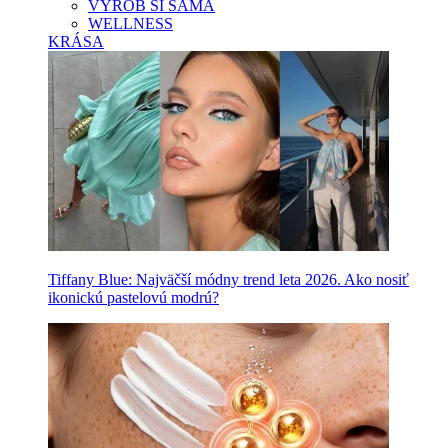
VYROB SI SAMA
WELLNESS
KRÁSA
Tiffany Blue: Najväčší módny trend leta 2026. Ako nosiť
ikonickú pastelovú modrú?