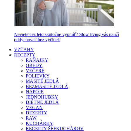
Neviete cez leto skutočne vypnúť? Slow living vás naučí
oddychovať bez výčitiek
VZŤAHY
RECEPTY
RAŇAJKY
OBEDY
VEČERE
POLIEVKY
MÄSITÉ JEDLÁ
BEZMÄSITÉ JEDLÁ
NÁPOJE
JEDNOHUBKY
DIÉTNE JEDLÁ
VEGAN
DEZERTY
RAW
KUCHÁRKY
RECEPTY ŠÉFKUCHÁROV