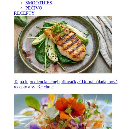
SMOOTHIES
PEČIVO
RECEPTY
Tajná ingrediencia letnej grilovačky? Dobrá nálada, nové
recepty a svieže chute