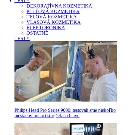
TESTY
DEKORATÍVNA KOZMETIKA
PLEŤOVÁ KOZMETIKA
TELOVÁ KOZMETIKA
VLASOVÁ KOZMETIKA
ELEKTORONIKA
OSTATNÉ
TESTY
Philips Head Pro Series 9000: testovali sme niekoľko
mesiacov holiaci strojček na hlavu