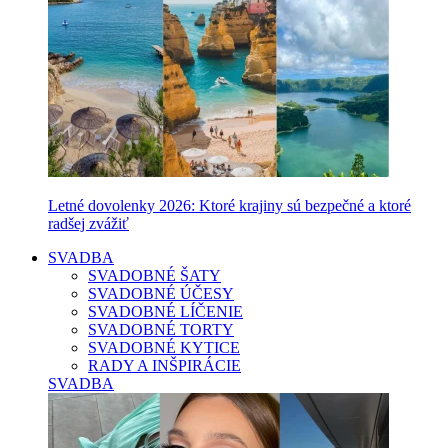
Letné dovolenky 2026: Ktoré krajiny sú bezpečné a ktoré
radšej zvážiť
SVADBA
SVADOBNÉ ŠATY
SVADOBNÉ ÚČESY
SVADOBNÉ LÍČENIE
SVADOBNÉ TORTY
SVADOBNÉ KYTICE
RADY A INŠPIRÁCIE
SVADBA