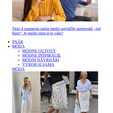
Tieto 4 znamenia patria medzi najväčšie partnerské „red
flags“. Je medzi nimi aj to vaše?
SNÁR
MÓDA
MÓDNE OUTFITY
MÓDNE INŠPIRÁCIE
MÓDNI NÁVRHÁRI
VYROB SI SAMA
MÓDA