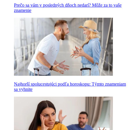
Prečo sa vám v posledných dňoch nedarí? Môže za to vaše
znamenie
Najhorší spolucestujúci podľa horoskopu: Týmto znameniam
sa vyhnite