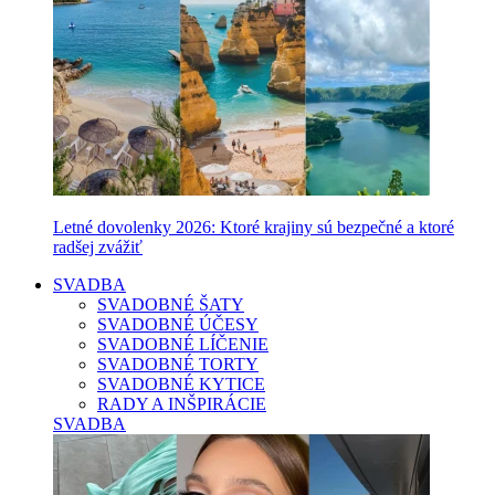
Letné dovolenky 2026: Ktoré krajiny sú bezpečné a ktoré
radšej zvážiť
SVADBA
SVADOBNÉ ŠATY
SVADOBNÉ ÚČESY
SVADOBNÉ LÍČENIE
SVADOBNÉ TORTY
SVADOBNÉ KYTICE
RADY A INŠPIRÁCIE
SVADBA