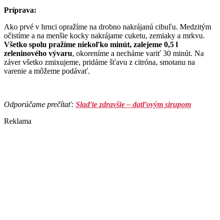
Príprava:
Ako prvé v hrnci opražíme na drobno nakrájanú cibuľu. Medzitým
očistíme a na menšie kocky nakrájame cuketu, zemiaky a mrkvu.
Všetko spolu pražíme niekoľko minút, zalejeme 0,5 l
zeleninového vývaru
, okoreníme a necháme variť 30 minút. Na
záver všetko zmixujeme, pridáme šťavu z citróna, smotanu na
varenie a môžeme podávať.
Odporúčame prečítať:
Slaďte zdravšie – datľovým sirupom
Reklama