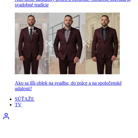
svadobné tradície
Ako sa líši oblek na svadbu, do práce a na spoločenské
udalosti?
SÚŤAŽE
TV