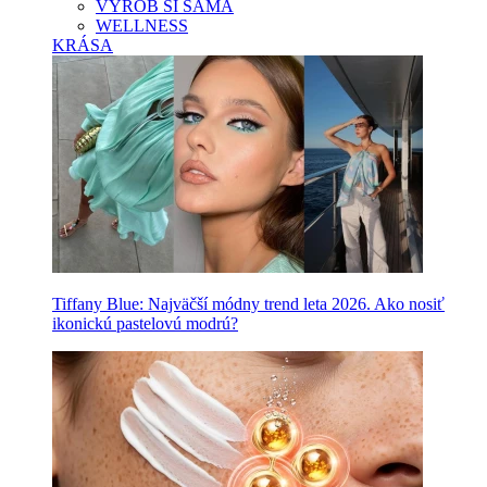
VYROB SI SAMA
WELLNESS
KRÁSA
Tiffany Blue: Najväčší módny trend leta 2026. Ako nosiť
ikonickú pastelovú modrú?