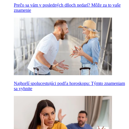
Prečo sa vám v posledných dňoch nedarí? Môže za to vaše
znamenie
Najhorší spolucestujúci podľa horoskopu: Týmto znameniam
sa vyhnite