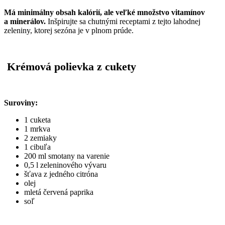
Má minimálny obsah kalórií, ale veľké množstvo vitamínov
a minerálov.
Inšpirujte sa chutnými receptami z tejto lahodnej
zeleniny, ktorej sezóna je v plnom prúde.
Krémová polievka z cukety
Suroviny:
1 cuketa
1 mrkva
2 zemiaky
1 cibuľa
200 ml smotany na varenie
0,5 l zeleninového vývaru
šťava z jedného citróna
olej
mletá červená paprika
soľ