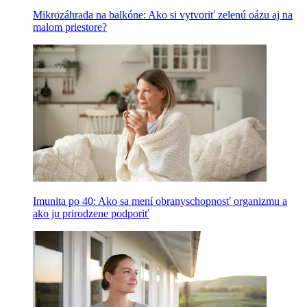
Mikrozáhrada na balkóne: Ako si vytvoriť zelenú oázu aj na
malom priestore?
Imunita po 40: Ako sa mení obranyschopnosť organizmu a
ako ju prirodzene podporiť