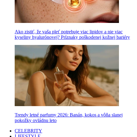
Ako zistiť, že vaša pleť potrebuje viac lipidov a nie viac
kyseliny hyalurónovej? Príznaky poškodenej kožnej bariéry
Trendy letné parfumy 2026: Banán, kokos a vôňa slanej
pokožky ovládnu leto
CELEBRITY
LIFESTYLE