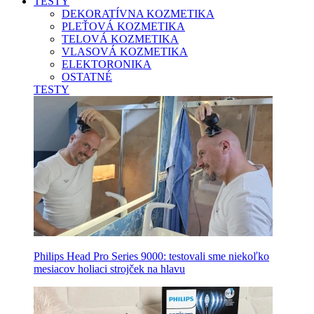
TESTY
DEKORATÍVNA KOZMETIKA
PLEŤOVÁ KOZMETIKA
TELOVÁ KOZMETIKA
VLASOVÁ KOZMETIKA
ELEKTORONIKA
OSTATNÉ
TESTY
Philips Head Pro Series 9000: testovali sme niekoľko
mesiacov holiaci strojček na hlavu