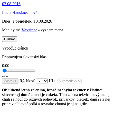
02.08.2016
Lucia Hausknechtová
Dnes je
pondelok
, 10.08.2026
Meniny má
Vavrinec
- význam mena
Prehrať
Vypočuť článok
Pripravujem slovenský hlas...
0:00
--:--
Rýchlosť
Hlas
Zastaviť
Obľúbená letná zelenina, ktorá nechýba takmer v žiadnej
slovenskej domácnosti je cuketa.
Táto zelená tekvica nevýraznej
chuti sa hodí do rôznych polievok, prívarkov, placiek, dajú sa z nej
pripraviť hlavné jedlá a rovnako chutná je aj na grile.