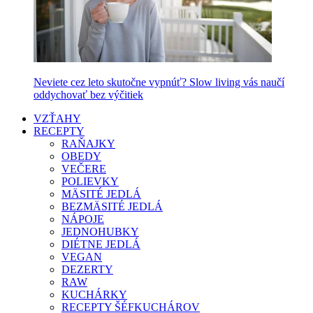
Neviete cez leto skutočne vypnúť? Slow living vás naučí
oddychovať bez výčitiek
VZŤAHY
RECEPTY
RAŇAJKY
OBEDY
VEČERE
POLIEVKY
MÄSITÉ JEDLÁ
BEZMÄSITÉ JEDLÁ
NÁPOJE
JEDNOHUBKY
DIÉTNE JEDLÁ
VEGAN
DEZERTY
RAW
KUCHÁRKY
RECEPTY ŠÉFKUCHÁROV