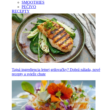
SMOOTHIES
PEČIVO
RECEPTY
Tajná ingrediencia letnej grilovačky? Dobrá nálada, nové
recepty a svieže chute