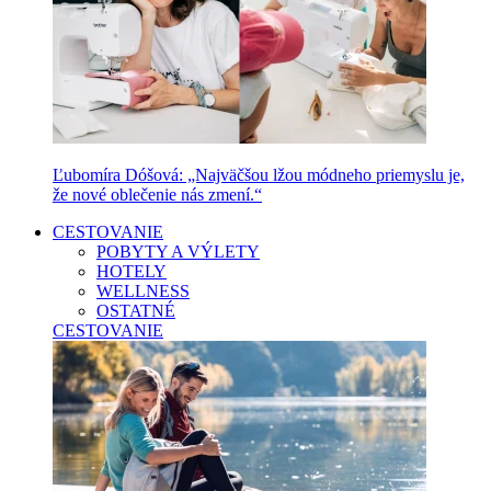
Ľubomíra Dóšová: „Najväčšou lžou módneho priemyslu je,
že nové oblečenie nás zmení.“
CESTOVANIE
POBYTY A VÝLETY
HOTELY
WELLNESS
OSTATNÉ
CESTOVANIE