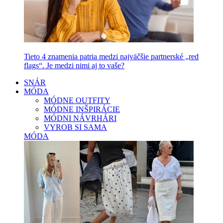
Tieto 4 znamenia patria medzi najväčšie partnerské „red
flags“. Je medzi nimi aj to vaše?
SNÁR
MÓDA
MÓDNE OUTFITY
MÓDNE INŠPIRÁCIE
MÓDNI NÁVRHÁRI
VYROB SI SAMA
MÓDA