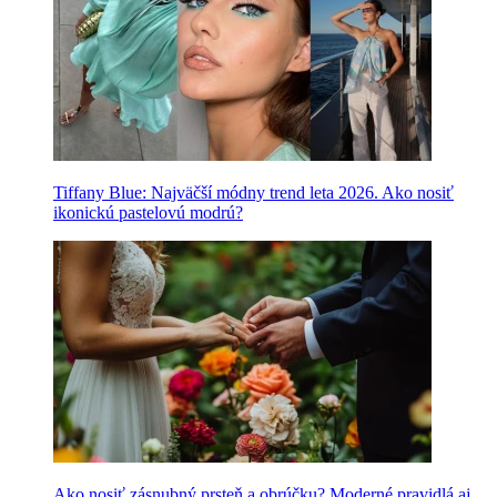
Tiffany Blue: Najväčší módny trend leta 2026. Ako nosiť
ikonickú pastelovú modrú?
Ako nosiť zásnubný prsteň a obrúčku? Moderné pravidlá aj