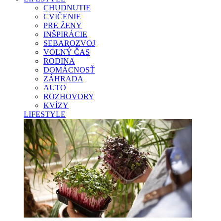
CHUDNUTIE
CVIČENIE
PRE ŽENY
INŠPIRÁCIE
SEBAROZVOJ
VOĽNÝ ČAS
RODINA
DOMÁCNOSŤ
ZÁHRADA
AUTO
ROZHOVORY
KVÍZY
LIFESTYLE