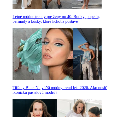
Letné módne trendy pre ženy po 40: Bodky, popelín,
bermudy a kúsky, ktoré lichotia postave
Tiffany Blue: Najväčší módny trend leta 2026. Ako nosiť
ikonickú pastelovú modrú?