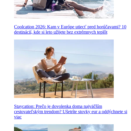
Coolcation 2026: Kam v Európe utiecť pred horúčavami? 10
destinácií, kde si leto užijete bez extrémnych teplôt
Staycation: Prečo je dovolenka doma najväčším
cestovateľským trendom? Ušetríte stovky eur a oddýchnete si
viac