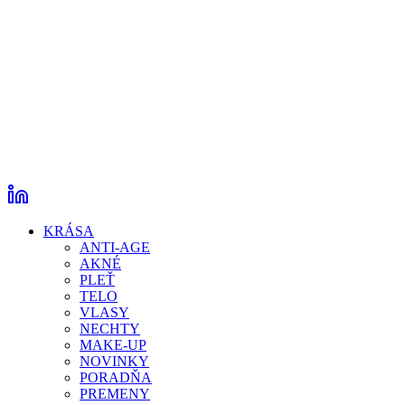
KRÁSA
ANTI-AGE
AKNÉ
PLEŤ
TELO
VLASY
NECHTY
MAKE-UP
NOVINKY
PORADŇA
PREMENY