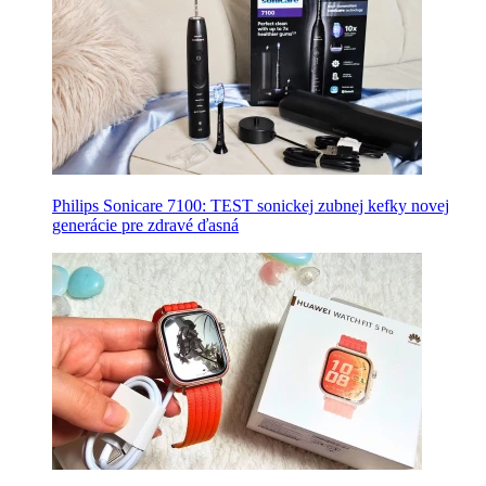
Philips Sonicare 7100: TEST sonickej zubnej kefky novej
generácie pre zdravé ďasná