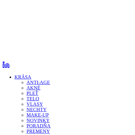
KRÁSA
ANTI-AGE
AKNÉ
PLEŤ
TELO
VLASY
NECHTY
MAKE-UP
NOVINKY
PORADŇA
PREMENY