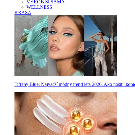
VYROB SI SAMA
WELLNESS
KRÁSA
Tiffany Blue: Najväčší módny trend leta 2026. Ako nosiť ikon