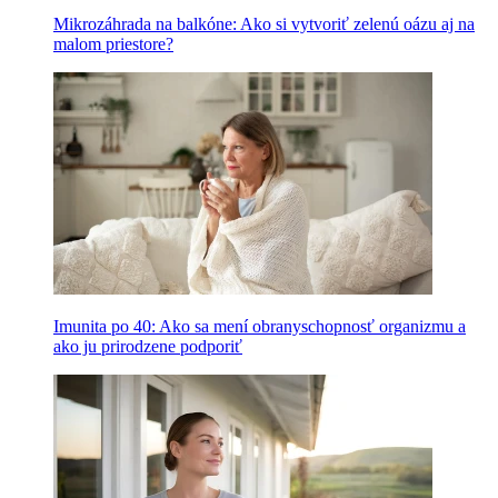
Mikrozáhrada na balkóne: Ako si vytvoriť zelenú oázu aj na
malom priestore?
Imunita po 40: Ako sa mení obranyschopnosť organizmu a
ako ju prirodzene podporiť