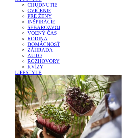
CHUDNUTIE
CVIČENIE
PRE ŽENY
INŠPIRÁCIE
SEBAROZVOJ
VOĽNÝ ČAS
RODINA
DOMÁCNOSŤ
ZÁHRADA
AUTO
ROZHOVORY
KVÍZY
LIFESTYLE