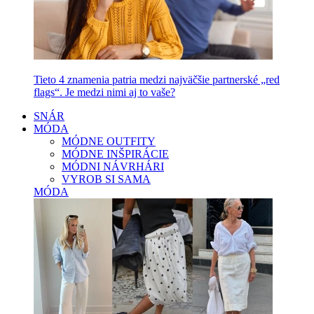
Tieto 4 znamenia patria medzi najväčšie partnerské „red
flags“. Je medzi nimi aj to vaše?
SNÁR
MÓDA
MÓDNE OUTFITY
MÓDNE INŠPIRÁCIE
MÓDNI NÁVRHÁRI
VYROB SI SAMA
MÓDA