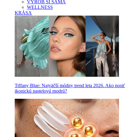
VYROB SI SAMA
WELLNESS
KRÁSA
Tiffany Blue: Najväčší módny trend leta 2026. Ako nosiť
ikonickú pastelovú modrú?