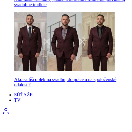
svadobné tradície
Ako sa líši oblek na svadbu, do práce a na spoločenské
udalosti?
SÚŤAŽE
TV