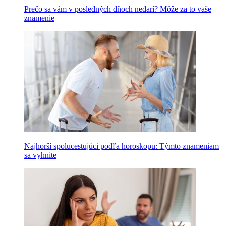
Prečo sa vám v posledných dňoch nedarí? Môže za to vaše
znamenie
Najhorší spolucestujúci podľa horoskopu: Týmto znameniam
sa vyhnite