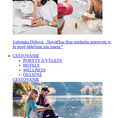
Ľubomíra Dóšová: „Najväčšou lžou módneho priemyslu je,
že nové oblečenie nás zmení.“
CESTOVANIE
POBYTY A VÝLETY
HOTELY
WELLNESS
OSTATNÉ
CESTOVANIE