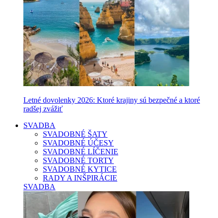
Letné dovolenky 2026: Ktoré krajiny sú bezpečné a ktoré
radšej zvážiť
SVADBA
SVADOBNÉ ŠATY
SVADOBNÉ ÚČESY
SVADOBNÉ LÍČENIE
SVADOBNÉ TORTY
SVADOBNÉ KYTICE
RADY A INŠPIRÁCIE
SVADBA