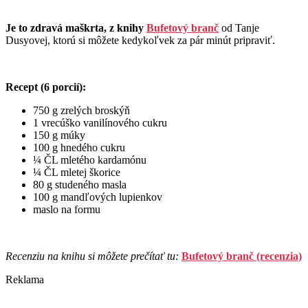
Je to zdravá maškrta, z knihy
Bufetový branč
od Tanje
Dusyovej, ktorú si môžete kedykoľvek za pár minút pripraviť.
Recept (6 porcií):
750 g zrelých broskýň
1 vrecúško vanilínového cukru
150 g múky
100 g hnedého cukru
¼ ČL mletého kardamónu
¼ ČL mletej škorice
80 g studeného masla
100 g mandľových lupienkov
maslo na formu
Recenziu na knihu si môžete prečítať tu:
Bufetový branč (recenzia)
Reklama