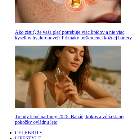
Ako zistiť, že vaša pleť potrebuje viac lipidov a nie viac
kyseliny hyalurónovej? Príznaky poškodenej kožnej bariéry
Trendy letné parfumy 2026: Banán, kokos a vôňa slanej
pokožky ovládnu leto
CELEBRITY
LIFESTYLE