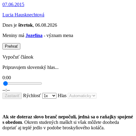
07.06.2015
Lucia Hausknechtová
Dnes je
štvrtok
, 06.08.2026
Meniny má
Jozefína
- význam mena
Prehrať
Vypočuť článok
Pripravujem slovenský hlas...
0:00
--:--
Rýchlosť
Hlas
Zastaviť
Ak ste doteraz slovo branč nepočuli, jedná sa o raňajky spojené
s obedom
. Okrem studených maškŕt si však môžete doobeda
dopriať aj teplé jedlo v podobe broskyňového koláča.