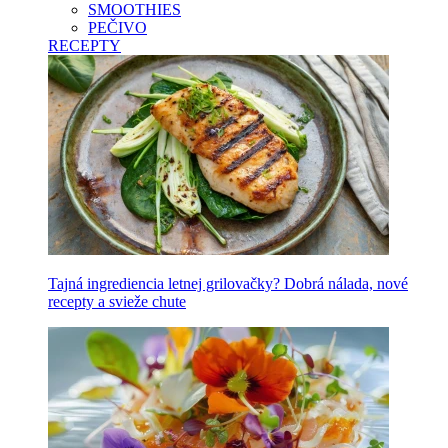
SMOOTHIES
PEČIVO
RECEPTY
Tajná ingrediencia letnej grilovačky? Dobrá nálada, nové
recepty a svieže chute