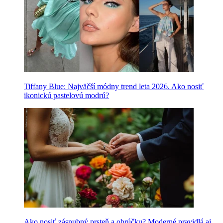
Tiffany Blue: Najväčší módny trend leta 2026. Ako nosiť
ikonickú pastelovú modrú?
Ako nosiť zásnubný prsteň a obrúčku? Moderné pravidlá aj