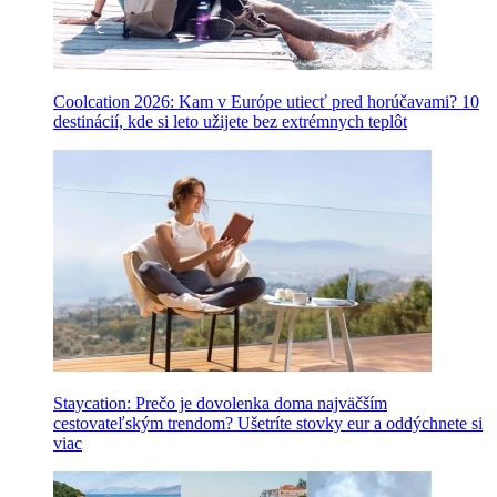
Coolcation 2026: Kam v Európe utiecť pred horúčavami? 10
destinácií, kde si leto užijete bez extrémnych teplôt
Staycation: Prečo je dovolenka doma najväčším
cestovateľským trendom? Ušetríte stovky eur a oddýchnete si
viac