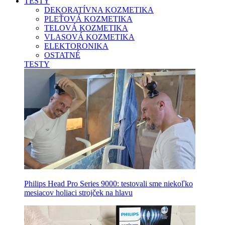
TESTY
DEKORATÍVNA KOZMETIKA
PLEŤOVÁ KOZMETIKA
TELOVÁ KOZMETIKA
VLASOVÁ KOZMETIKA
ELEKTORONIKA
OSTATNÉ
TESTY
Philips Head Pro Series 9000: testovali sme niekoľko
mesiacov holiaci strojček na hlavu