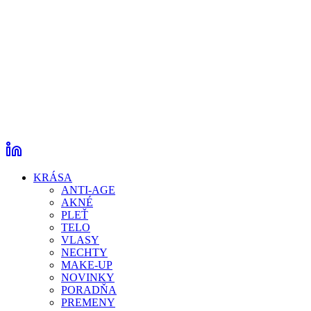
KRÁSA
ANTI-AGE
AKNÉ
PLEŤ
TELO
VLASY
NECHTY
MAKE-UP
NOVINKY
PORADŇA
PREMENY