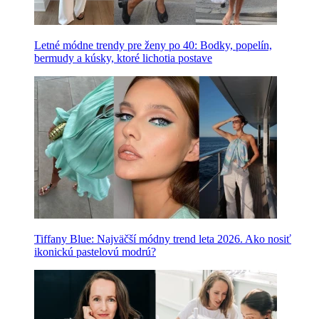
Letné módne trendy pre ženy po 40: Bodky, popelín,
bermudy a kúsky, ktoré lichotia postave
Tiffany Blue: Najväčší módny trend leta 2026. Ako nosiť
ikonickú pastelovú modrú?