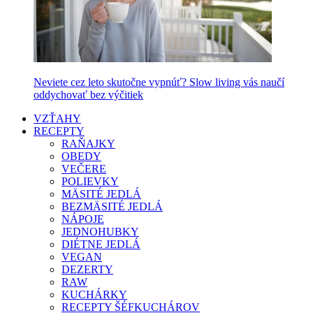
Neviete cez leto skutočne vypnúť? Slow living vás naučí
oddychovať bez výčitiek
VZŤAHY
RECEPTY
RAŇAJKY
OBEDY
VEČERE
POLIEVKY
MÄSITÉ JEDLÁ
BEZMÄSITÉ JEDLÁ
NÁPOJE
JEDNOHUBKY
DIÉTNE JEDLÁ
VEGAN
DEZERTY
RAW
KUCHÁRKY
RECEPTY ŠÉFKUCHÁROV