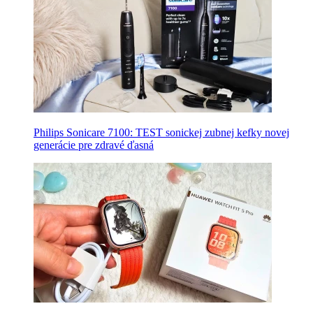
Philips Sonicare 7100: TEST sonickej zubnej kefky novej
generácie pre zdravé ďasná