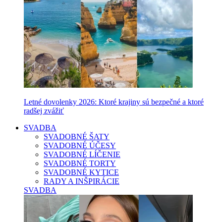
Letné dovolenky 2026: Ktoré krajiny sú bezpečné a ktoré
radšej zvážiť
SVADBA
SVADOBNÉ ŠATY
SVADOBNÉ ÚČESY
SVADOBNÉ LÍČENIE
SVADOBNÉ TORTY
SVADOBNÉ KYTICE
RADY A INŠPIRÁCIE
SVADBA