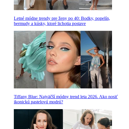
Letné módne trendy pre ženy po 40: Bodky, popelín,
bermudy a kúsky, ktoré lichotia postave
Tiffany Blue: Najväčší módny trend leta 2026. Ako nosiť
ikonickú pastelovú modrú?