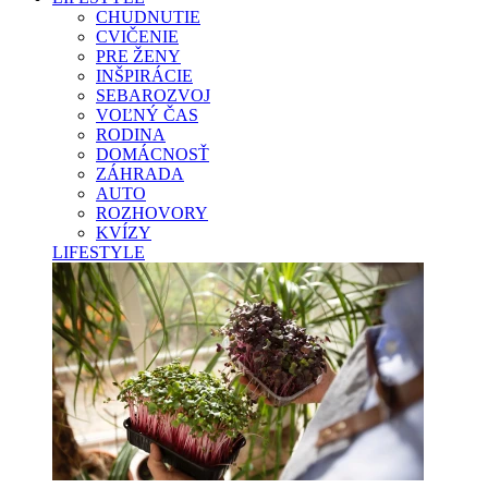
CHUDNUTIE
CVIČENIE
PRE ŽENY
INŠPIRÁCIE
SEBAROZVOJ
VOĽNÝ ČAS
RODINA
DOMÁCNOSŤ
ZÁHRADA
AUTO
ROZHOVORY
KVÍZY
LIFESTYLE