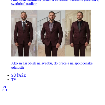
svadobné tradície
Ako sa líši oblek na svadbu, do práce a na spoločenské
udalosti?
SÚŤAŽE
TV