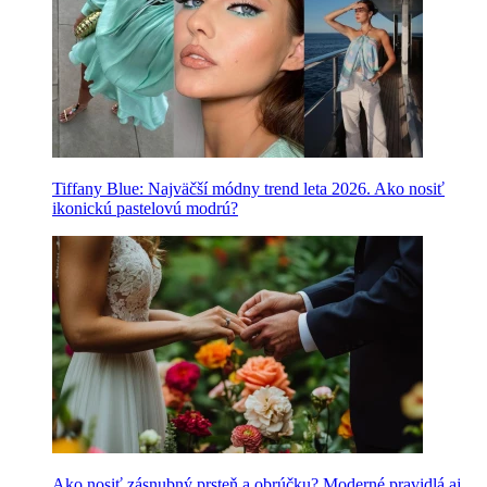
Tiffany Blue: Najväčší módny trend leta 2026. Ako nosiť
ikonickú pastelovú modrú?
Ako nosiť zásnubný prsteň a obrúčku? Moderné pravidlá aj