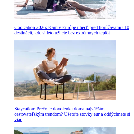
Coolcation 2026: Kam v Európe utiecť pred horúčavami? 10
destinácií, kde si leto užijete bez extrémnych teplôt
Staycation: Prečo je dovolenka doma najväčším
cestovateľským trendom? Ušetríte stovky eur a oddýchnete si
viac