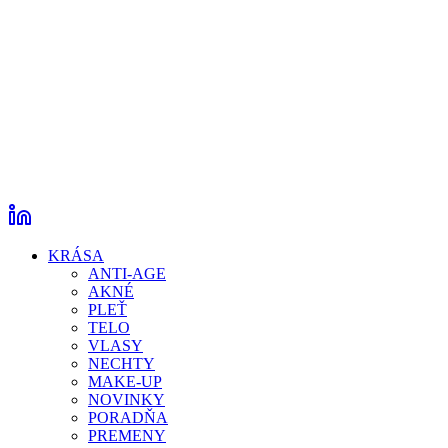
KRÁSA
ANTI-AGE
AKNÉ
PLEŤ
TELO
VLASY
NECHTY
MAKE-UP
NOVINKY
PORADŇA
PREMENY