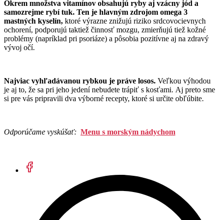
Okrem množstva vitamínov obsahujú ryby aj vzácny jód a
samozrejme rybí tuk. Ten je hlavným zdrojom omega 3
mastných kyselín,
ktoré výrazne znižujú riziko srdcovocievnych
ochorení, podporujú taktiež činnosť mozgu, zmierňujú tiež kožné
problémy (napríklad pri psoriáze) a pôsobia pozitívne aj na zdravý
vývoj očí.
Najviac vyhľadávanou rybkou je práve losos.
Veľkou výhodou
je aj to, že sa pri jeho jedení nebudete trápiť s kosťami. Aj preto sme
si pre vás pripravili dva výborné recepty, ktoré si určite obľúbite.
Odporúčame vyskúšať:
Menu s morským nádychom