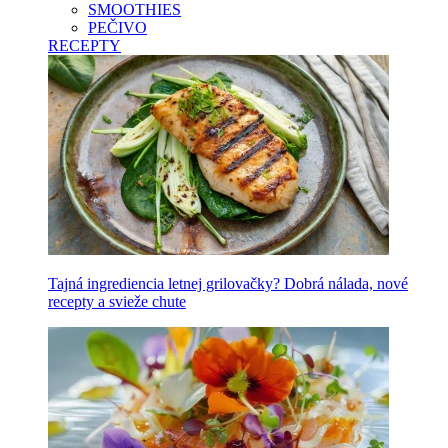
SMOOTHIES
PEČIVO
RECEPTY
Tajná ingrediencia letnej grilovačky? Dobrá nálada, nové
recepty a svieže chute