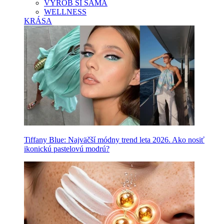
VYROB SI SAMA
WELLNESS
KRÁSA
Tiffany Blue: Najväčší módny trend leta 2026. Ako nosiť
ikonickú pastelovú modrú?