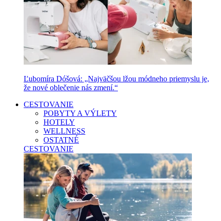
Ľubomíra Dóšová: „Najväčšou lžou módneho priemyslu je,
že nové oblečenie nás zmení.“
CESTOVANIE
POBYTY A VÝLETY
HOTELY
WELLNESS
OSTATNÉ
CESTOVANIE