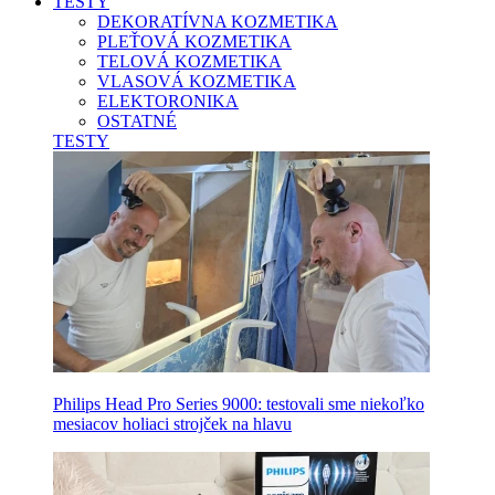
TESTY
DEKORATÍVNA KOZMETIKA
PLEŤOVÁ KOZMETIKA
TELOVÁ KOZMETIKA
VLASOVÁ KOZMETIKA
ELEKTORONIKA
OSTATNÉ
TESTY
Philips Head Pro Series 9000: testovali sme niekoľko
mesiacov holiaci strojček na hlavu