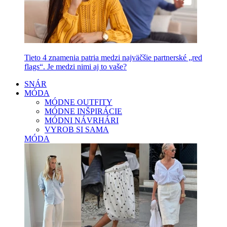
Tieto 4 znamenia patria medzi najväčšie partnerské „red
flags“. Je medzi nimi aj to vaše?
SNÁR
MÓDA
MÓDNE OUTFITY
MÓDNE INŠPIRÁCIE
MÓDNI NÁVRHÁRI
VYROB SI SAMA
MÓDA