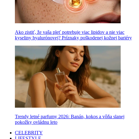
Ako zistiť, že vaša pleť potrebuje viac lipidov a nie viac
kyseliny hyalurónovej? Príznaky poškodenej kožnej bariéry
Trendy letné parfumy 2026: Banán, kokos a vôňa slanej
pokožky ovládnu leto
CELEBRITY
LIFESTYLE