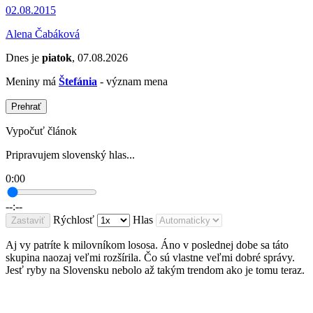
02.08.2015
Alena Čabáková
Dnes je
piatok
, 07.08.2026
Meniny má
Štefánia
- význam mena
Prehrať
Vypočuť článok
Pripravujem slovenský hlas...
0:00
--:--
Rýchlosť
Hlas
Zastaviť
Aj vy patríte k milovníkom lososa. Áno v poslednej dobe sa táto
skupina naozaj veľmi rozšírila. Čo sú vlastne veľmi dobré správy.
Jesť ryby na Slovensku nebolo až takým trendom ako je tomu teraz.