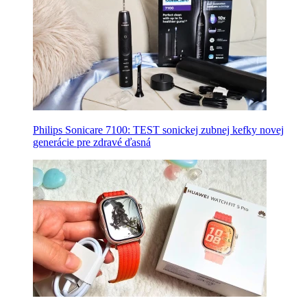
Philips Sonicare 7100: TEST sonickej zubnej kefky novej
generácie pre zdravé ďasná