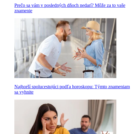
Prečo sa vám v posledných dňoch nedarí? Môže za to vaše
znamenie
Najhorší spolucestujúci podľa horoskopu: Týmto znameniam
sa vyhnite