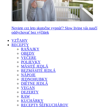
Neviete cez leto skutočne vypnúť? Slow living vás naučí
oddychovať bez výčitiek
VZŤAHY
RECEPTY
RAŇAJKY
OBEDY
VEČERE
POLIEVKY
MÄSITÉ JEDLÁ
BEZMÄSITÉ JEDLÁ
NÁPOJE
JEDNOHUBKY
DIÉTNE JEDLÁ
VEGAN
DEZERTY
RAW
KUCHÁRKY
RECEPTY ŠÉFKUCHÁROV