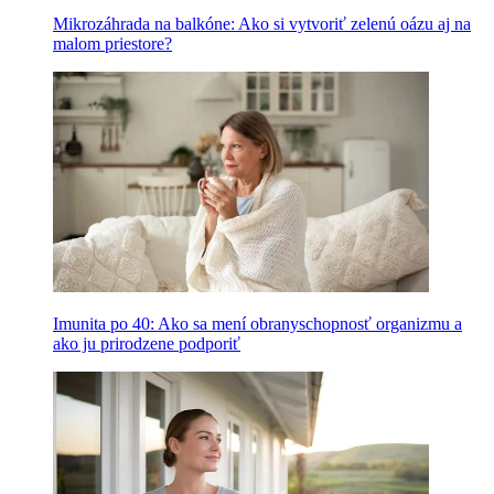
Mikrozáhrada na balkóne: Ako si vytvoriť zelenú oázu aj na
malom priestore?
Imunita po 40: Ako sa mení obranyschopnosť organizmu a
ako ju prirodzene podporiť