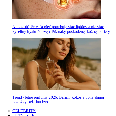
Ako zistiť, že vaša pleť potrebuje viac lipidov a nie viac
kyseliny hyalurónovej? Príznaky poškodenej kožnej bariéry
Trendy letné parfumy 2026: Banán, kokos a vôňa slanej
pokožky ovládnu leto
CELEBRITY
LIFESTYLE