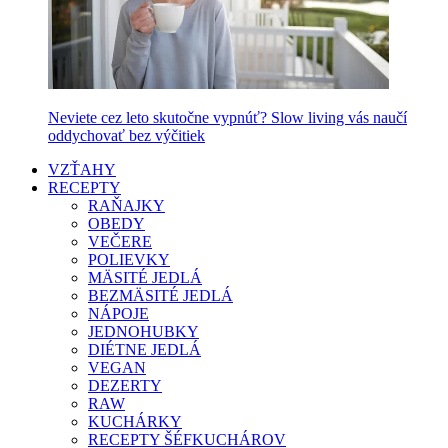
Neviete cez leto skutočne vypnúť? Slow living vás naučí
oddychovať bez výčitiek
VZŤAHY
RECEPTY
RAŇAJKY
OBEDY
VEČERE
POLIEVKY
MÄSITÉ JEDLÁ
BEZMÄSITÉ JEDLÁ
NÁPOJE
JEDNOHUBKY
DIÉTNE JEDLÁ
VEGAN
DEZERTY
RAW
KUCHÁRKY
RECEPTY ŠÉFKUCHÁROV