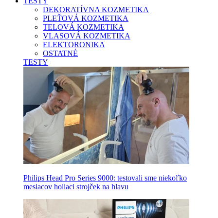
TESTY
DEKORATÍVNA KOZMETIKA
PLEŤOVÁ KOZMETIKA
TELOVÁ KOZMETIKA
VLASOVÁ KOZMETIKA
ELEKTORONIKA
OSTATNÉ
TESTY
Philips Head Pro Series 9000: testovali sme niekoľko
mesiacov holiaci strojček na hlavu