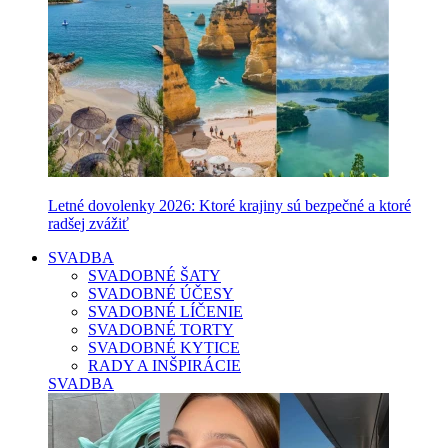
Letné dovolenky 2026: Ktoré krajiny sú bezpečné a ktoré
radšej zvážiť
SVADBA
SVADOBNÉ ŠATY
SVADOBNÉ ÚČESY
SVADOBNÉ LÍČENIE
SVADOBNÉ TORTY
SVADOBNÉ KYTICE
RADY A INŠPIRÁCIE
SVADBA