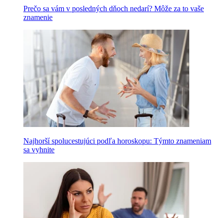
Prečo sa vám v posledných dňoch nedarí? Môže za to vaše
znamenie
Najhorší spolucestujúci podľa horoskopu: Týmto znameniam
sa vyhnite