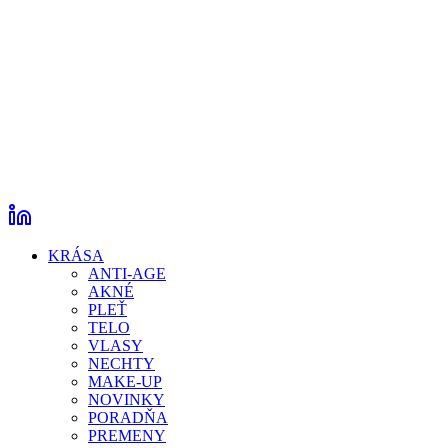
KRÁSA
ANTI-AGE
AKNÉ
PLEŤ
TELO
VLASY
NECHTY
MAKE-UP
NOVINKY
PORADŇA
PREMENY