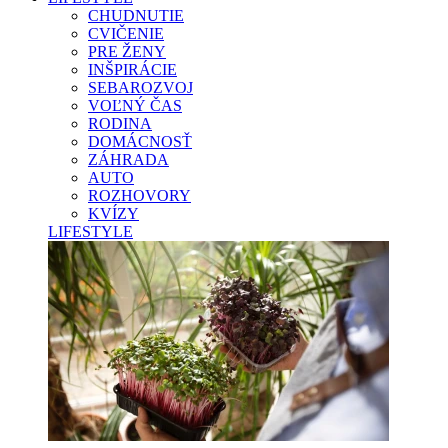
CHUDNUTIE
CVIČENIE
PRE ŽENY
INŠPIRÁCIE
SEBAROZVOJ
VOĽNÝ ČAS
RODINA
DOMÁCNOSŤ
ZÁHRADA
AUTO
ROZHOVORY
KVÍZY
LIFESTYLE