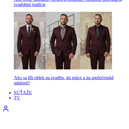
svadobné tradície
Ako sa líši oblek na svadbu, do práce a na spoločenské
udalosti?
SÚŤAŽE
TV