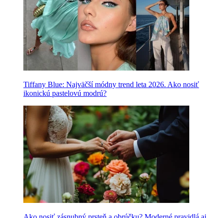
Tiffany Blue: Najväčší módny trend leta 2026. Ako nosiť
ikonickú pastelovú modrú?
Ako nosiť zásnubný prsteň a obrúčku? Moderné pravidlá aj