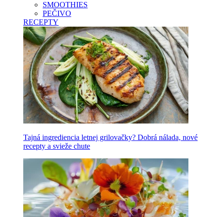
SMOOTHIES
PEČIVO
RECEPTY
Tajná ingrediencia letnej grilovačky? Dobrá nálada, nové
recepty a svieže chute