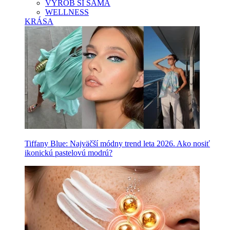
VYROB SI SAMA
WELLNESS
KRÁSA
Tiffany Blue: Najväčší módny trend leta 2026. Ako nosiť
ikonickú pastelovú modrú?