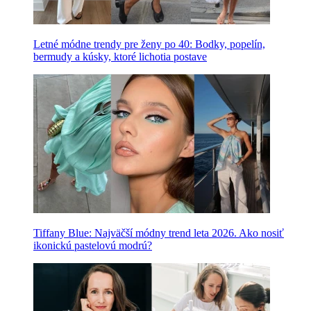
Letné módne trendy pre ženy po 40: Bodky, popelín,
bermudy a kúsky, ktoré lichotia postave
Tiffany Blue: Najväčší módny trend leta 2026. Ako nosiť
ikonickú pastelovú modrú?