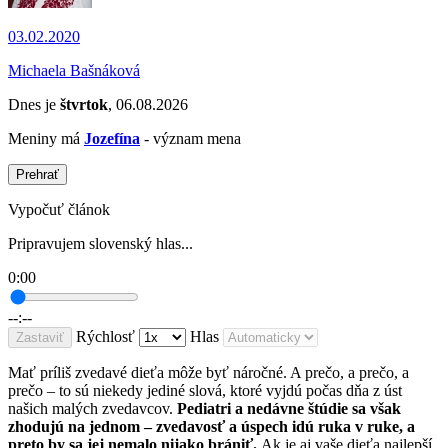
03.02.2020
Michaela Bašnáková
Dnes je
štvrtok
, 06.08.2026
Meniny má
Jozefína
- význam mena
Prehrať
Vypočuť článok
Pripravujem slovenský hlas...
0:00
--:--
Rýchlosť
Hlas
Zastaviť
Mať príliš zvedavé dieťa môže byť náročné. A prečo, a prečo, a
prečo – to sú niekedy jediné slová, ktoré vyjdú počas dňa z úst
našich malých zvedavcov.
Pediatri a nedávne štúdie sa však
zhodujú na jednom – zvedavosť a úspech idú ruka v ruke, a
preto by sa jej nemalo nijako brániť.
Ak je aj vaše dieťa najlepší