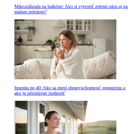
Mikrozáhrada na balkóne: Ako si vytvoriť zelenú oázu aj na
malom priestore?
Imunita po 40: Ako sa mení obranyschopnosť organizmu a
ako ju prirodzene podporiť