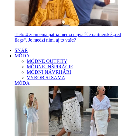
Tieto 4 znamenia patria medzi najväčšie partnerské „red
flags“. Je medzi nimi aj to vaše?
SNÁR
MÓDA
MÓDNE OUTFITY
MÓDNE INŠPIRÁCIE
MÓDNI NÁVRHÁRI
VYROB SI SAMA
MÓDA