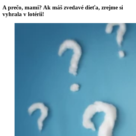
A prečo, mami? Ak máš zvedavé dieťa, zrejme si
vyhrala v lotérii!