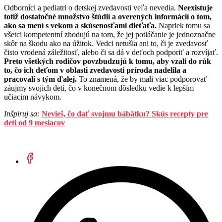
Odborníci a pediatri o detskej zvedavosti veľa nevedia.
Neexistuje
totiž dostatočné množstvo štúdií a overených informácií o tom,
ako sa mení s vekom a skúsenosťami dieťaťa.
Napriek tomu sa
všetci kompetentní zhodujú na tom, že jej potláčanie je jednoznačne
skôr na škodu ako na úžitok. Vedci netušia ani to, či je zvedavosť
čisto vrodená záležitosť, alebo či sa dá v deťoch podporiť a rozvíjať.
Preto všetkých rodičov povzbudzujú k tomu, aby vzali do rúk
to, čo ich deťom v oblasti zvedavosti príroda nadelila a
pracovali s tým ďalej.
To znamená, že by mali viac podporovať
záujmy svojich detí, čo v konečnom dôsledku vedie k lepším
učiacim návykom.
Inšpiruj sa:
Nevieš, čo dať svojmu bábätku? Skús recepty pre
deti od 9 mesiacov