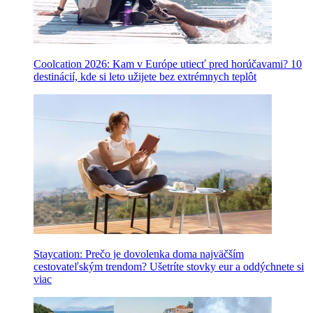
Coolcation 2026: Kam v Európe utiecť pred horúčavami? 10
destinácií, kde si leto užijete bez extrémnych teplôt
Staycation: Prečo je dovolenka doma najväčším
cestovateľským trendom? Ušetríte stovky eur a oddýchnete si
viac