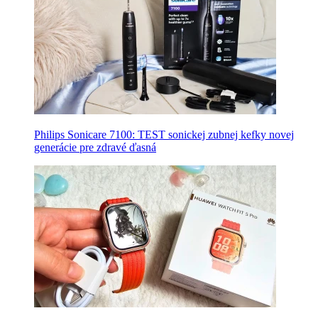
Philips Sonicare 7100: TEST sonickej zubnej kefky novej
generácie pre zdravé ďasná