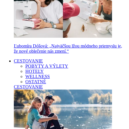
Ľubomíra Dóšová: „Najväčšou lžou módneho priemyslu je,
že nové oblečenie nás zmení.“
CESTOVANIE
POBYTY A VÝLETY
HOTELY
WELLNESS
OSTATNÉ
CESTOVANIE