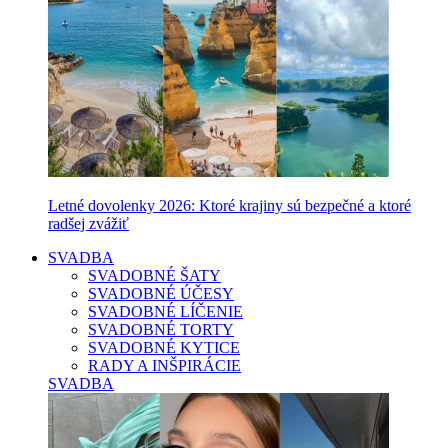
Letné dovolenky 2026: Ktoré krajiny sú bezpečné a ktoré
radšej zvážiť
SVADBA
SVADOBNÉ ŠATY
SVADOBNÉ ÚČESY
SVADOBNÉ LÍČENIE
SVADOBNÉ TORTY
SVADOBNÉ KYTICE
RADY A INŠPIRÁCIE
SVADBA