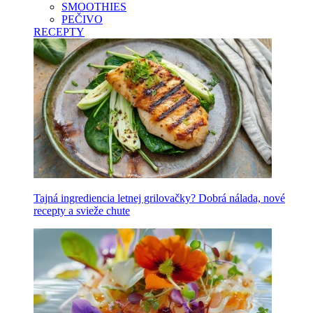
SMOOTHIES
PEČIVO
RECEPTY
Tajná ingrediencia letnej grilovačky? Dobrá nálada, nové
recepty a svieže chute