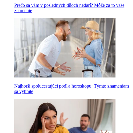
Prečo sa vám v posledných dňoch nedarí? Môže za to vaše
znamenie
Najhorší spolucestujúci podľa horoskopu: Týmto znameniam
sa vyhnite