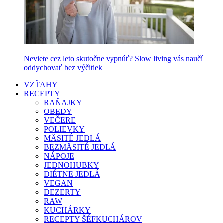
Neviete cez leto skutočne vypnúť? Slow living vás naučí
oddychovať bez výčitiek
VZŤAHY
RECEPTY
RAŇAJKY
OBEDY
VEČERE
POLIEVKY
MÄSITÉ JEDLÁ
BEZMÄSITÉ JEDLÁ
NÁPOJE
JEDNOHUBKY
DIÉTNE JEDLÁ
VEGAN
DEZERTY
RAW
KUCHÁRKY
RECEPTY ŠÉFKUCHÁROV