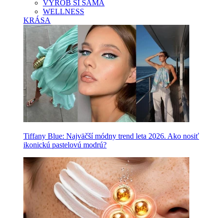
VYROB SI SAMA
WELLNESS
KRÁSA
Tiffany Blue: Najväčší módny trend leta 2026. Ako nosiť
ikonickú pastelovú modrú?