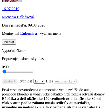
16.07.2019
Michaela Bašnáková
Dnes je
nedeľa
, 09.08.2026
Meniny má
Ľubomíra
- význam mena
Prehrať
Vypočuť článok
Pripravujem slovenský hlas...
0:00
--:--
Rýchlosť
Hlas
Zastaviť
Prvá cesta novorodenca z nemocnice vedie zväčša do auta,
pomocou ktorého si voňavučké bábätko hrdí rodičia odvezú domov.
Bábätká a deti nižšie ako 150 centimetrov a ľahšie ako 36 kíl
však v aute podľa zákona musia sedieť v autosedačke,
prípadne na podsedáku, a to v prípade, ak majú viac ako tri