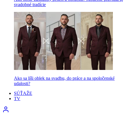
svadobné tradície
Ako sa líši oblek na svadbu, do práce a na spoločenské
udalosti?
SÚŤAŽE
TV