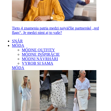
Tieto 4 znamenia patria medzi najväčšie partnerské „red
flags“. Je medzi nimi aj to vaše?
SNÁR
MÓDA
MÓDNE OUTFITY
MÓDNE INŠPIRÁCIE
MÓDNI NÁVRHÁRI
VYROB SI SAMA
MÓDA