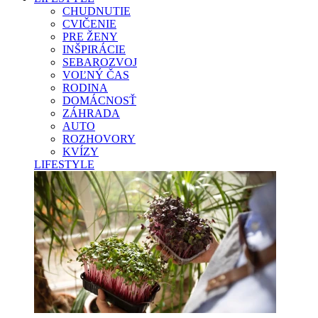
CHUDNUTIE
CVIČENIE
PRE ŽENY
INŠPIRÁCIE
SEBAROZVOJ
VOĽNÝ ČAS
RODINA
DOMÁCNOSŤ
ZÁHRADA
AUTO
ROZHOVORY
KVÍZY
LIFESTYLE