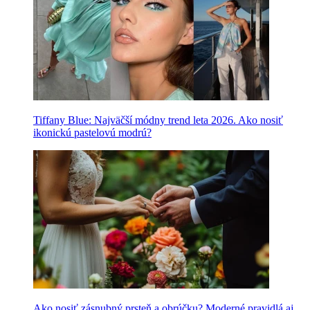
Tiffany Blue: Najväčší módny trend leta 2026. Ako nosiť
ikonickú pastelovú modrú?
Ako nosiť zásnubný prsteň a obrúčku? Moderné pravidlá aj