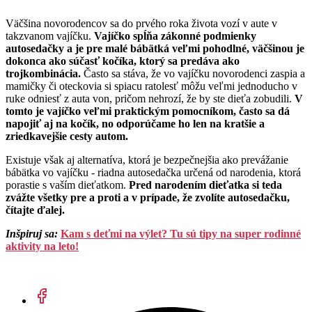
Väčšina novorodencov sa do prvého roka života vozí v aute v
takzvanom vajíčku.
Vajíčko spĺňa zákonné podmienky
autosedačky a je pre malé bábätká veľmi pohodlné, väčšinou je
dokonca ako súčasť kočíka, ktorý sa predáva ako
trojkombinácia.
Často sa stáva, že vo vajíčku novorodenci zaspia a
mamičky či oteckovia si spiacu ratolesť môžu veľmi jednoducho v
ruke odniesť z auta von, pričom nehrozí, že by ste dieťa zobudili.
V
tomto je vajíčko veľmi praktickým pomocníkom, často sa dá
napojiť aj na kočík, no odporúčame ho len na kratšie a
zriedkavejšie cesty autom.
Existuje však aj alternatíva, ktorá je bezpečnejšia ako prevážanie
bábätka vo vajíčku - riadna autosedačka určená od narodenia, ktorá
porastie s vaším dieťatkom.
Pred narodením dieťatka si teda
zvážte všetky pre a proti a v prípade, že zvolíte autosedačku,
čítajte ďalej.
Inšpiruj sa:
Kam s deťmi na výlet? Tu sú tipy na super rodinné
aktivity na leto!