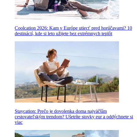
Coolcation 2026: Kam v Európe utiecť pred horúčavami? 10
destinácií, kde si leto užijete bez extrémnych teplôt
Staycation: Prečo je dovolenka doma najväčším
cestovateľským trendom? Ušetríte stovky eur a oddýchnete si
viac