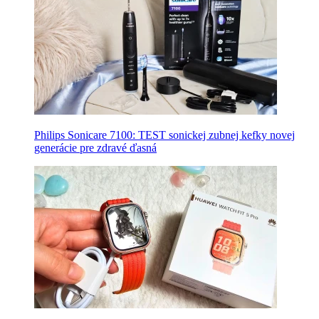
Philips Sonicare 7100: TEST sonickej zubnej kefky novej
generácie pre zdravé ďasná