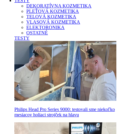
TESTY
DEKORATÍVNA KOZMETIKA
PLEŤOVÁ KOZMETIKA
TELOVÁ KOZMETIKA
VLASOVÁ KOZMETIKA
ELEKTORONIKA
OSTATNÉ
TESTY
Philips Head Pro Series 9000: testovali sme niekoľko
mesiacov holiaci strojček na hlavu