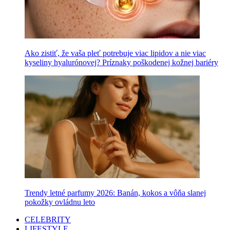
Ako zistiť, že vaša pleť potrebuje viac lipidov a nie viac
kyseliny hyalurónovej? Príznaky poškodenej kožnej bariéry
Trendy letné parfumy 2026: Banán, kokos a vôňa slanej
pokožky ovládnu leto
CELEBRITY
LIFESTYLE