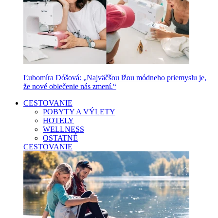
Ľubomíra Dóšová: „Najväčšou lžou módneho priemyslu je,
že nové oblečenie nás zmení.“
CESTOVANIE
POBYTY A VÝLETY
HOTELY
WELLNESS
OSTATNÉ
CESTOVANIE