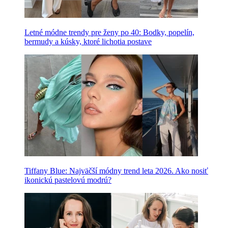
Letné módne trendy pre ženy po 40: Bodky, popelín,
bermudy a kúsky, ktoré lichotia postave
Tiffany Blue: Najväčší módny trend leta 2026. Ako nosiť
ikonickú pastelovú modrú?