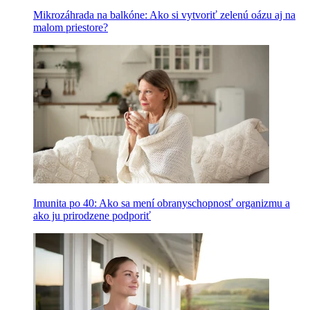
Mikrozáhrada na balkóne: Ako si vytvoriť zelenú oázu aj na
malom priestore?
Imunita po 40: Ako sa mení obranyschopnosť organizmu a
ako ju prirodzene podporiť