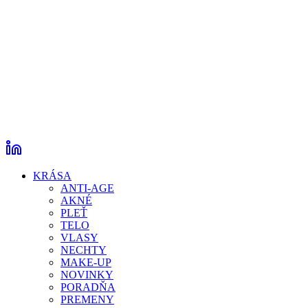
KRÁSA
ANTI-AGE
AKNÉ
PLEŤ
TELO
VLASY
NECHTY
MAKE-UP
NOVINKY
PORADŇA
PREMENY