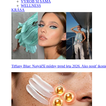
VYROB SI SAMA
WELLNESS
KRÁSA
Tiffany Blue: Najväčší módny trend leta 2026. Ako nosiť ikon