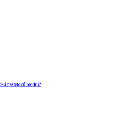
ickú pastelovú modrú?