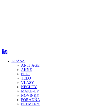
KRÁSA
ANTI-AGE
AKNÉ
PLEŤ
TELO
VLASY
NECHTY
MAKE-UP
NOVINKY
PORADŇA
PREMENY