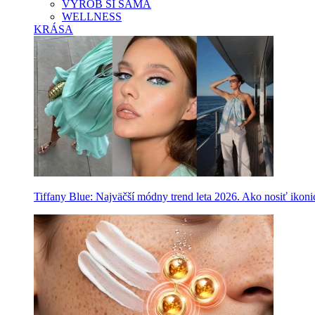
VYROB SI SAMA
WELLNESS
KRÁSA
Tiffany Blue: Najväčší módny trend leta 2026. Ako nosiť ikon