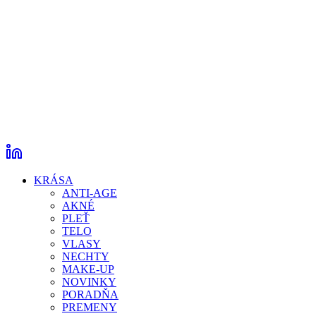
KRÁSA
ANTI-AGE
AKNÉ
PLEŤ
TELO
VLASY
NECHTY
MAKE-UP
NOVINKY
PORADŇA
PREMENY