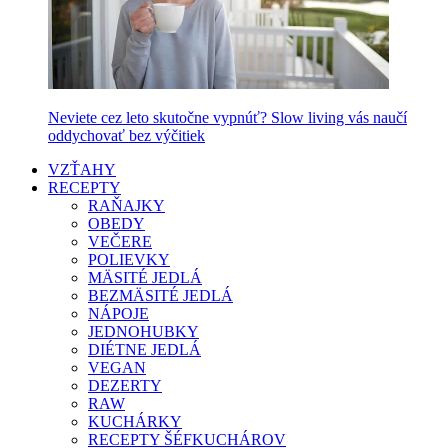
Neviete cez leto skutočne vypnúť? Slow living vás naučí
oddychovať bez výčitiek
VZŤAHY
RECEPTY
RAŇAJKY
OBEDY
VEČERE
POLIEVKY
MÄSITÉ JEDLÁ
BEZMÄSITÉ JEDLÁ
NÁPOJE
JEDNOHUBKY
DIÉTNE JEDLÁ
VEGAN
DEZERTY
RAW
KUCHÁRKY
RECEPTY ŠÉFKUCHÁROV