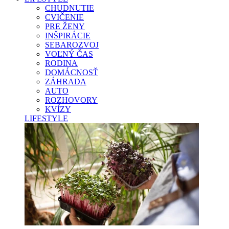
CHUDNUTIE
CVIČENIE
PRE ŽENY
INŠPIRÁCIE
SEBAROZVOJ
VOĽNÝ ČAS
RODINA
DOMÁCNOSŤ
ZÁHRADA
AUTO
ROZHOVORY
KVÍZY
LIFESTYLE