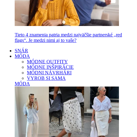
Tieto 4 znamenia patria medzi najväčšie partnerské „red
flags“. Je medzi nimi aj to vaše?
SNÁR
MÓDA
MÓDNE OUTFITY
MÓDNE INŠPIRÁCIE
MÓDNI NÁVRHÁRI
VYROB SI SAMA
MÓDA