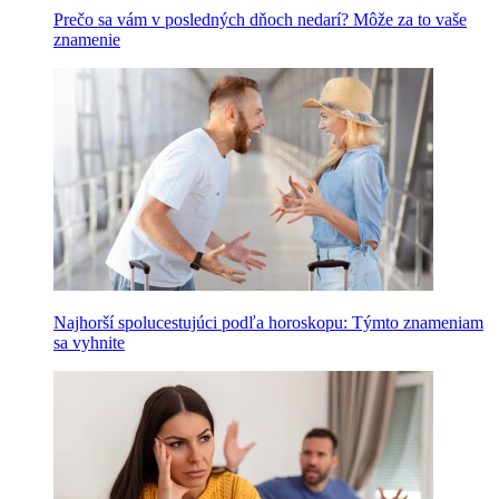
Prečo sa vám v posledných dňoch nedarí? Môže za to vaše
znamenie
Najhorší spolucestujúci podľa horoskopu: Týmto znameniam
sa vyhnite