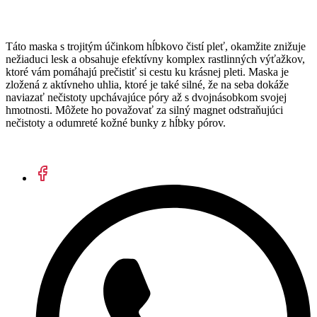
Táto maska s trojitým účinkom hĺbkovo čistí pleť, okamžite znižuje
nežiaduci lesk a obsahuje efektívny komplex rastlinných výťažkov,
ktoré vám pomáhajú prečistiť si cestu ku krásnej pleti. Maska je
zložená z aktívneho uhlia, ktoré je také silné, že na seba dokáže
naviazať nečistoty upchávajúce póry až s dvojnásobkom svojej
hmotnosti. Môžete ho považovať za silný magnet odstraňujúci
nečistoty a odumreté kožné bunky z hĺbky pórov.