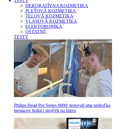
TESTY
DEKORATÍVNA KOZMETIKA
PLEŤOVÁ KOZMETIKA
TELOVÁ KOZMETIKA
VLASOVÁ KOZMETIKA
ELEKTORONIKA
OSTATNÉ
TESTY
Philips Head Pro Series 9000: testovali sme niekoľko
mesiacov holiaci strojček na hlavu