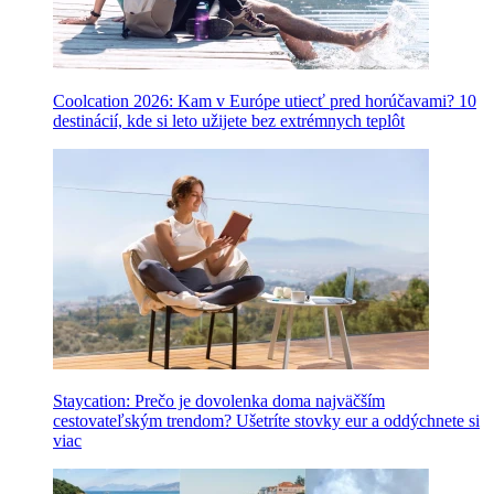
Coolcation 2026: Kam v Európe utiecť pred horúčavami? 10
destinácií, kde si leto užijete bez extrémnych teplôt
Staycation: Prečo je dovolenka doma najväčším
cestovateľským trendom? Ušetríte stovky eur a oddýchnete si
viac