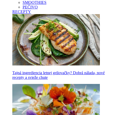
SMOOTHIES
PEČIVO
RECEPTY
Tajná ingrediencia letnej grilovačky? Dobrá nálada, nové
recepty a svieže chute