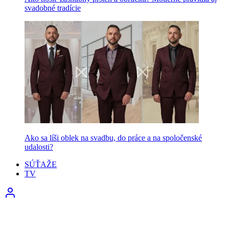
svadobné tradície
Ako sa líši oblek na svadbu, do práce a na spoločenské
udalosti?
SÚŤAŽE
TV