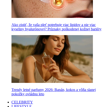
Ako zistiť, že vaša pleť potrebuje viac lipidov a nie viac
kyseliny hyalurónovej? Príznaky poškodenej kožnej bariéry
Trendy letné parfumy 2026: Banán, kokos a vôňa slanej
pokožky ovládnu leto
CELEBRITY
LIFESTYLE