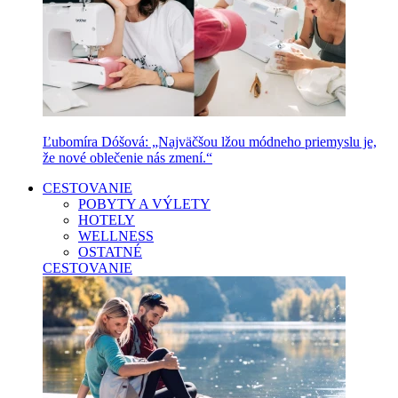
Ľubomíra Dóšová: „Najväčšou lžou módneho priemyslu je,
že nové oblečenie nás zmení.“
CESTOVANIE
POBYTY A VÝLETY
HOTELY
WELLNESS
OSTATNÉ
CESTOVANIE