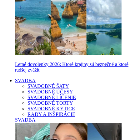
Letné dovolenky 2026: Ktoré krajiny sú bezpečné a ktoré
radšej zvážiť
SVADBA
SVADOBNÉ ŠATY
SVADOBNÉ ÚČESY
SVADOBNÉ LÍČENIE
SVADOBNÉ TORTY
SVADOBNÉ KYTICE
RADY A INŠPIRÁCIE
SVADBA