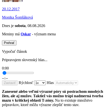
20.12.2017
Monika Šomšáková
Dnes je
sobota
, 08.08.2026
Meniny má
Oskar
- význam mena
Prehrať
Vypočuť článok
Pripravujem slovenský hlas...
0:00
--:--
Rýchlosť
Hlas
Zastaviť
Zanesené alebo veľmi výrazné póry sú postrachom mnohých
žien, ale aj mužov. Taktiež vás možno trápi nadmerná tvorba
mazu v kritickej oblasti T-zóny.
Na to existuje množstvo
prípravkov, ktoré môžu výrazne zlepšiť tento stav.