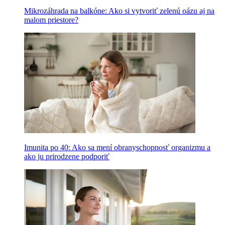
Mikrozáhrada na balkóne: Ako si vytvoriť zelenú oázu aj na
malom priestore?
Imunita po 40: Ako sa mení obranyschopnosť organizmu a
ako ju prirodzene podporiť