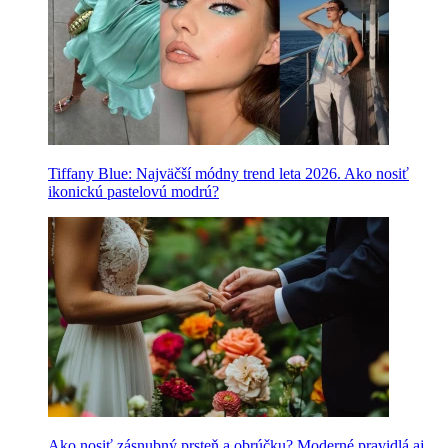
Tiffany Blue: Najväčší módny trend leta 2026. Ako nosiť
ikonickú pastelovú modrú?
Ako nosiť zásnubný prsteň a obrúčku? Moderné pravidlá aj