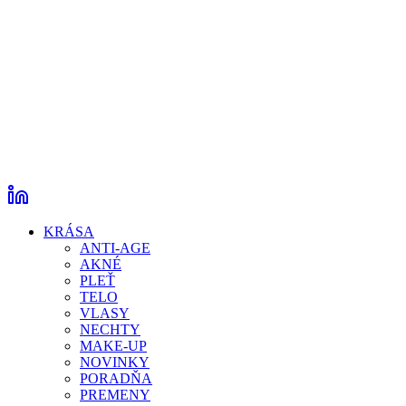
KRÁSA
ANTI-AGE
AKNÉ
PLEŤ
TELO
VLASY
NECHTY
MAKE-UP
NOVINKY
PORADŇA
PREMENY