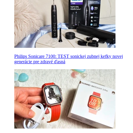
Philips Sonicare 7100: TEST sonickej zubnej kefky novej
generácie pre zdravé ďasná