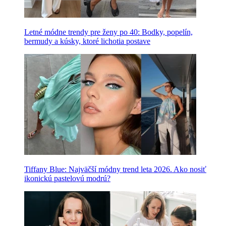
Letné módne trendy pre ženy po 40: Bodky, popelín,
bermudy a kúsky, ktoré lichotia postave
Tiffany Blue: Najväčší módny trend leta 2026. Ako nosiť
ikonickú pastelovú modrú?