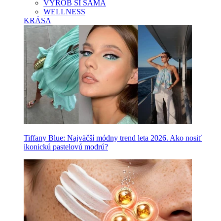
VYROB SI SAMA
WELLNESS
KRÁSA
Tiffany Blue: Najväčší módny trend leta 2026. Ako nosiť
ikonickú pastelovú modrú?