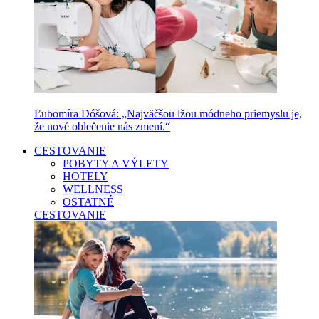
Ľubomíra Dóšová: „Najväčšou lžou módneho priemyslu je,
že nové oblečenie nás zmení.“
CESTOVANIE
POBYTY A VÝLETY
HOTELY
WELLNESS
OSTATNÉ
CESTOVANIE