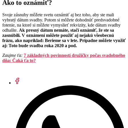
Ako to oznámiť?
Svoje zásnuby môžete svetu oznámiť aj bez toho, aby ste mali
vybratý dátum svadby. Potom si môžete dohodnúť predsvadobné
fotenie, na ktoré si môžete vymyslieť rekvizity, kde dátum svadby
odhalíte.
Ak presný dátum nemáte, stačí oznámiť, že ste sa
zasnúbili. V oznámení môžete použiť aj nejakú všeobecnú
frázu, ako napríklad: Berieme sa v lete. Prípadne môžete využiť
aj: Toto bude svadba roka 2020 a pod.
Zaujme ťa:
7 základných povinností družičky počas svadobného
dňa: Čaká ťa to?