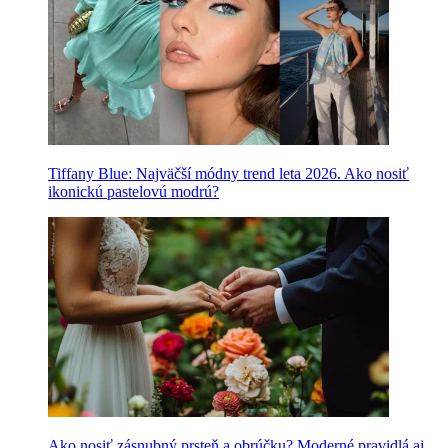
Tiffany Blue: Najväčší módny trend leta 2026. Ako nosiť
ikonickú pastelovú modrú?
Ako nosiť zásnubný prsteň a obrúčku? Moderné pravidlá aj