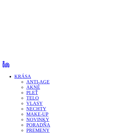
KRÁSA
ANTI-AGE
AKNÉ
PLEŤ
TELO
VLASY
NECHTY
MAKE-UP
NOVINKY
PORADŇA
PREMENY