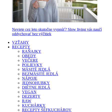
Neviete cez leto skutočne vypnúť? Slow living vás naučí
oddychovať bez výčitiek
VZŤAHY
RECEPTY
RAŇAJKY
OBEDY
VEČERE
POLIEVKY
MÄSITÉ JEDLÁ
BEZMÄSITÉ JEDLÁ
NÁPOJE
JEDNOHUBKY
DIÉTNE JEDLÁ
VEGAN
DEZERTY
RAW
KUCHÁRKY
RECEPTY ŠÉFKUCHÁROV