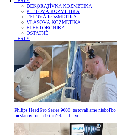
TESTY
DEKORATÍVNA KOZMETIKA
PLEŤOVÁ KOZMETIKA
TELOVÁ KOZMETIKA
VLASOVÁ KOZMETIKA
ELEKTORONIKA
OSTATNÉ
TESTY
Philips Head Pro Series 9000: testovali sme niekoľko
mesiacov holiaci strojček na hlavu