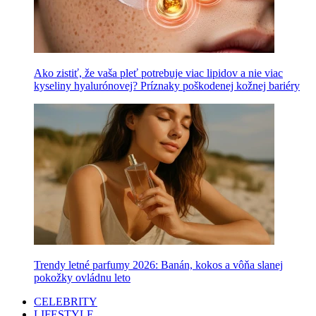
Ako zistiť, že vaša pleť potrebuje viac lipidov a nie viac
kyseliny hyalurónovej? Príznaky poškodenej kožnej bariéry
Trendy letné parfumy 2026: Banán, kokos a vôňa slanej
pokožky ovládnu leto
CELEBRITY
LIFESTYLE