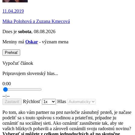
11.04.2019
Mika Polohová a Zuzana Kmecová
Dnes je
sobota
, 08.08.2026
Meniny má
Oskar
- význam mena
Prehrať
Vypočuť článok
Pripravujem slovenský hlas...
0:00
--:--
Rýchlosť
Hlas
Zastaviť
Po tom, ako vám partner na prst navlečie zásnubný prsteň, je načase
podeliť sa s touto správou s rodinou a priateľmi, prípadne ju
oznámiť na sociálnej sieti. Ako oznámiť zasnúbenie tak, aby ste
vašich blízkych pobavili a zároveň oznámili svoju radostnú novinu?
Vyberať si môžete z celkom jednoduchých až po skutočne