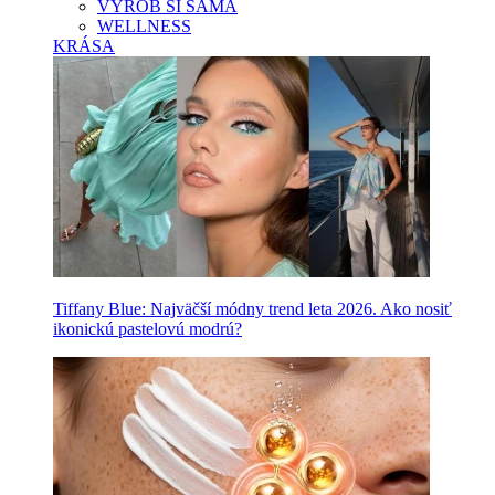
VYROB SI SAMA
WELLNESS
KRÁSA
Tiffany Blue: Najväčší módny trend leta 2026. Ako nosiť
ikonickú pastelovú modrú?