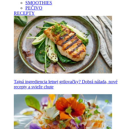
SMOOTHIES
PEČIVO
RECEPTY
Tajná ingrediencia letnej grilovačky? Dobrá nálada, nové
recepty a svieže chute