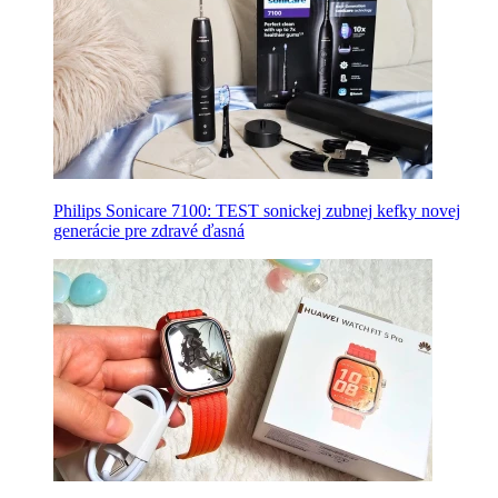
Philips Sonicare 7100: TEST sonickej zubnej kefky novej
generácie pre zdravé ďasná