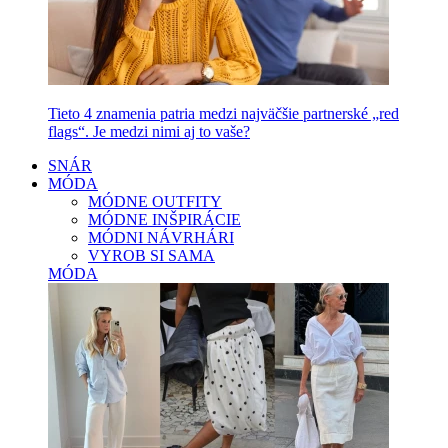
Tieto 4 znamenia patria medzi najväčšie partnerské „red
flags“. Je medzi nimi aj to vaše?
SNÁR
MÓDA
MÓDNE OUTFITY
MÓDNE INŠPIRÁCIE
MÓDNI NÁVRHÁRI
VYROB SI SAMA
MÓDA