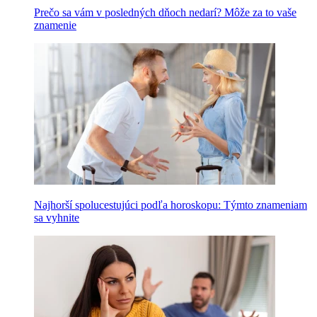
Prečo sa vám v posledných dňoch nedarí? Môže za to vaše
znamenie
Najhorší spolucestujúci podľa horoskopu: Týmto znameniam
sa vyhnite