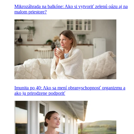
Mikrozáhrada na balkóne: Ako si vytvoriť zelenú oázu aj na
malom priestore?
Imunita po 40: Ako sa mení obranyschopnosť organizmu a
ako ju prirodzene podporiť