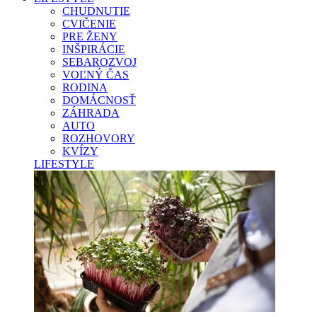
CHUDNUTIE
CVIČENIE
PRE ŽENY
INŠPIRÁCIE
SEBAROZVOJ
VOĽNÝ ČAS
RODINA
DOMÁCNOSŤ
ZÁHRADA
AUTO
ROZHOVORY
KVÍZY
LIFESTYLE