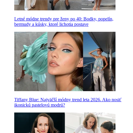
Letné módne trendy pre ženy po 40: Bodky, popelín,
bermudy a kúsky, ktoré lichotia postave
Tiffany Blue: Najväčší módny trend leta 2026. Ako nosiť
ikonickú pastelovú modrú?