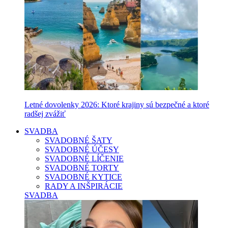
Letné dovolenky 2026: Ktoré krajiny sú bezpečné a ktoré
radšej zvážiť
SVADBA
SVADOBNÉ ŠATY
SVADOBNÉ ÚČESY
SVADOBNÉ LÍČENIE
SVADOBNÉ TORTY
SVADOBNÉ KYTICE
RADY A INŠPIRÁCIE
SVADBA