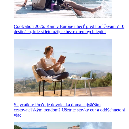
Coolcation 2026: Kam v Európe utiecť pred horúčavami? 10
destinácií, kde si leto užijete bez extrémnych teplôt
Staycation: Prečo je dovolenka doma najväčším
cestovateľským trendom? Ušetríte stovky eur a oddýchnete si
viac