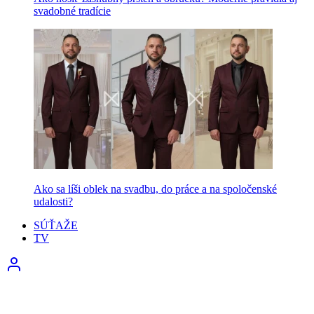
svadobné tradície
Ako sa líši oblek na svadbu, do práce a na spoločenské
udalosti?
SÚŤAŽE
TV