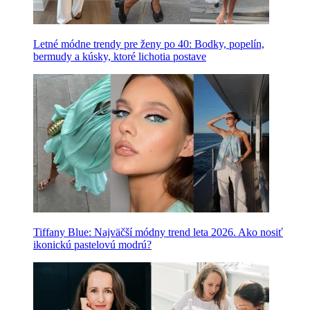
Letné módne trendy pre ženy po 40: Bodky, popelín,
bermudy a kúsky, ktoré lichotia postave
Tiffany Blue: Najväčší módny trend leta 2026. Ako nosiť
ikonickú pastelovú modrú?