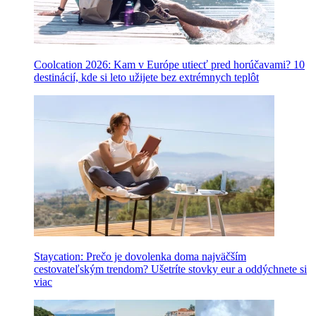
Coolcation 2026: Kam v Európe utiecť pred horúčavami? 10
destinácií, kde si leto užijete bez extrémnych teplôt
Staycation: Prečo je dovolenka doma najväčším
cestovateľským trendom? Ušetríte stovky eur a oddýchnete si
viac