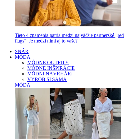
Tieto 4 znamenia patria medzi najväčšie partnerské „red
flags“. Je medzi nimi aj to vaše?
SNÁR
MÓDA
MÓDNE OUTFITY
MÓDNE INŠPIRÁCIE
MÓDNI NÁVRHÁRI
VYROB SI SAMA
MÓDA