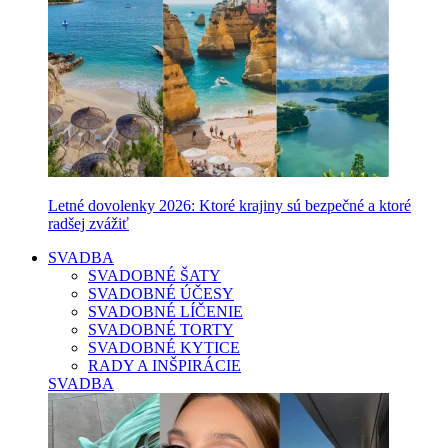
Letné dovolenky 2026: Ktoré krajiny sú bezpečné a ktoré
radšej zvážiť
SVADBA
SVADOBNÉ ŠATY
SVADOBNÉ ÚČESY
SVADOBNÉ LÍČENIE
SVADOBNÉ TORTY
SVADOBNÉ KYTICE
RADY A INŠPIRÁCIE
SVADBA