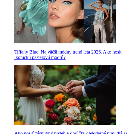
Tiffany Blue: Najväčší módny trend leta 2026. Ako nosiť
ikonickú pastelovú modrú?
Ako nosiť zásnubný prsteň a obrúčku? Moderné pravidlá aj