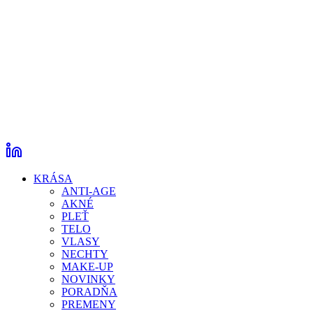
KRÁSA
ANTI-AGE
AKNÉ
PLEŤ
TELO
VLASY
NECHTY
MAKE-UP
NOVINKY
PORADŇA
PREMENY