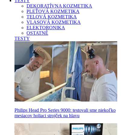
TESTY
DEKORATÍVNA KOZMETIKA
PLEŤOVÁ KOZMETIKA
TELOVÁ KOZMETIKA
VLASOVÁ KOZMETIKA
ELEKTORONIKA
OSTATNÉ
TESTY
Philips Head Pro Series 9000: testovali sme niekoľko
mesiacov holiaci strojček na hlavu