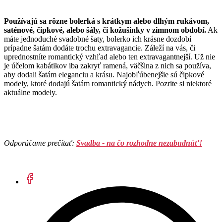
Používajú sa rôzne bolerká s krátkym alebo dlhým rukávom,
saténové, čipkové, alebo šály, či kožušinky v zimnom období.
Ak
máte jednoduché svadobné šaty, bolerko ich krásne dozdobí
prípadne šatám dodáte trochu extravagancie. Záleží na vás, či
uprednostníte romantický vzhľad alebo ten extravagantnejší. Už nie
je účelom kabátikov iba zakryť ramená, väčšina z nich sa používa,
aby dodali šatám eleganciu a krásu. Najobľúbenejšie sú čipkové
modely, ktoré dodajú šatám romantický nádych. Pozrite si niektoré
aktuálne modely.
Odporúčame prečítať:
Svadba - na čo rozhodne nezabudnúť!