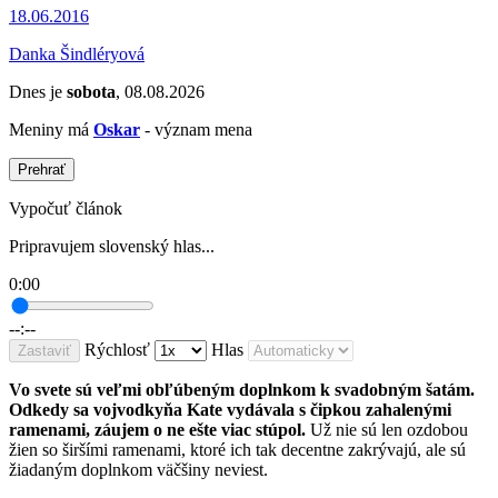
18.06.2016
Danka Šindléryová
Dnes je
sobota
, 08.08.2026
Meniny má
Oskar
- význam mena
Prehrať
Vypočuť článok
Pripravujem slovenský hlas...
0:00
--:--
Rýchlosť
Hlas
Zastaviť
Vo svete sú veľmi obľúbeným doplnkom k svadobným šatám.
Odkedy sa vojvodkyňa Kate vydávala s čipkou zahalenými
ramenami, záujem o ne ešte viac stúpol.
Už nie sú len ozdobou
žien so širšími ramenami, ktoré ich tak decentne zakrývajú, ale sú
žiadaným doplnkom väčšiny neviest.