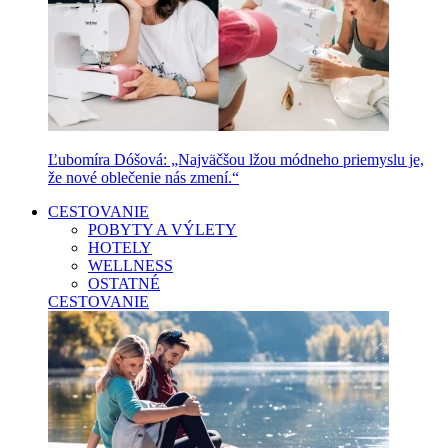
Ľubomíra Dóšová: „Najväčšou lžou módneho priemyslu je,
že nové oblečenie nás zmení.“
CESTOVANIE
POBYTY A VÝLETY
HOTELY
WELLNESS
OSTATNÉ
CESTOVANIE