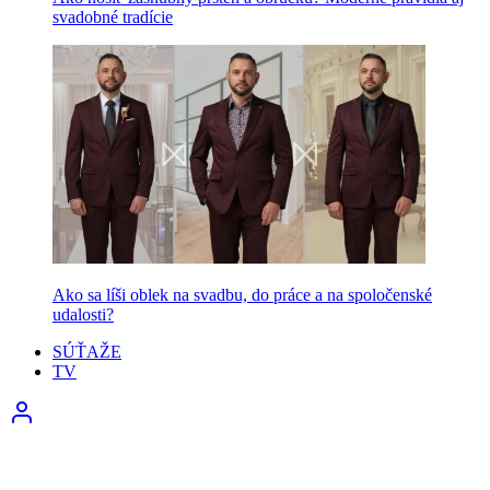
svadobné tradície
Ako sa líši oblek na svadbu, do práce a na spoločenské
udalosti?
SÚŤAŽE
TV