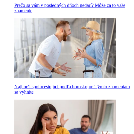
Prečo sa vám v posledných dňoch nedarí? Môže za to vaše
znamenie
Najhorší spolucestujúci podľa horoskopu: Týmto znameniam
sa vyhnite