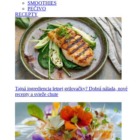
SMOOTHIES
PEČIVO
RECEPTY
Tajná ingrediencia letnej grilovačky? Dobrá nálada, nové
recepty a svieže chute