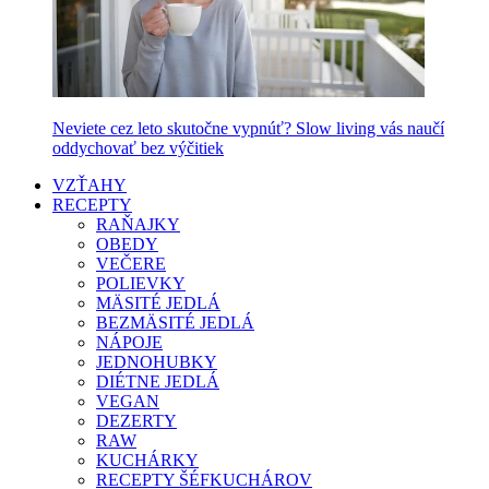
Neviete cez leto skutočne vypnúť? Slow living vás naučí
oddychovať bez výčitiek
VZŤAHY
RECEPTY
RAŇAJKY
OBEDY
VEČERE
POLIEVKY
MÄSITÉ JEDLÁ
BEZMÄSITÉ JEDLÁ
NÁPOJE
JEDNOHUBKY
DIÉTNE JEDLÁ
VEGAN
DEZERTY
RAW
KUCHÁRKY
RECEPTY ŠÉFKUCHÁROV