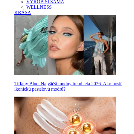
VYROB SI SAMA
WELLNESS
KRÁSA
Tiffany Blue: Najväčší módny trend leta 2026. Ako nosiť
ikonickú pastelovú modrú?