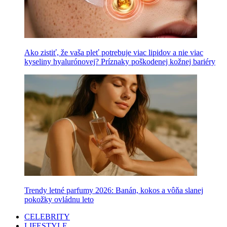
Ako zistiť, že vaša pleť potrebuje viac lipidov a nie viac
kyseliny hyalurónovej? Príznaky poškodenej kožnej bariéry
Trendy letné parfumy 2026: Banán, kokos a vôňa slanej
pokožky ovládnu leto
CELEBRITY
LIFESTYLE