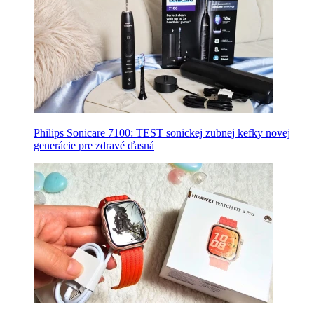
Philips Sonicare 7100: TEST sonickej zubnej kefky novej
generácie pre zdravé ďasná