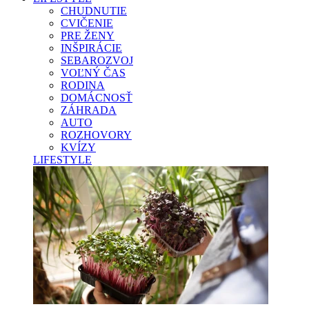
CHUDNUTIE
CVIČENIE
PRE ŽENY
INŠPIRÁCIE
SEBAROZVOJ
VOĽNÝ ČAS
RODINA
DOMÁCNOSŤ
ZÁHRADA
AUTO
ROZHOVORY
KVÍZY
LIFESTYLE