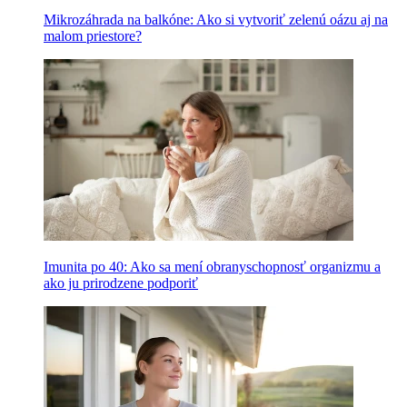
Mikrozáhrada na balkóne: Ako si vytvoriť zelenú oázu aj na
malom priestore?
Imunita po 40: Ako sa mení obranyschopnosť organizmu a
ako ju prirodzene podporiť