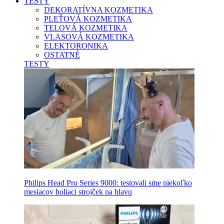
TESTY
DEKORATÍVNA KOZMETIKA
PLEŤOVÁ KOZMETIKA
TELOVÁ KOZMETIKA
VLASOVÁ KOZMETIKA
ELEKTORONIKA
OSTATNÉ
TESTY
Philips Head Pro Series 9000: testovali sme niekoľko
mesiacov holiaci strojček na hlavu