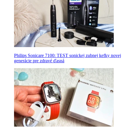
Philips Sonicare 7100: TEST sonickej zubnej kefky novej
generácie pre zdravé ďasná