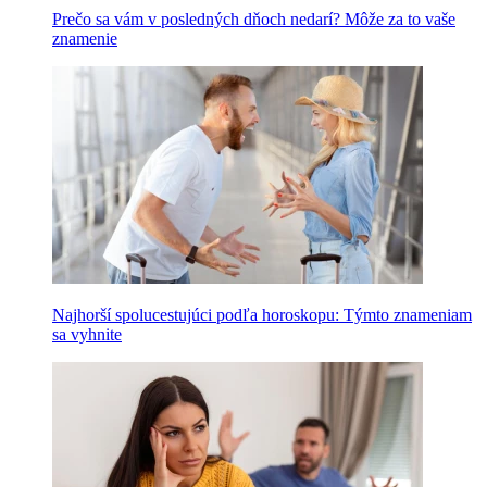
Prečo sa vám v posledných dňoch nedarí? Môže za to vaše
znamenie
Najhorší spolucestujúci podľa horoskopu: Týmto znameniam
sa vyhnite