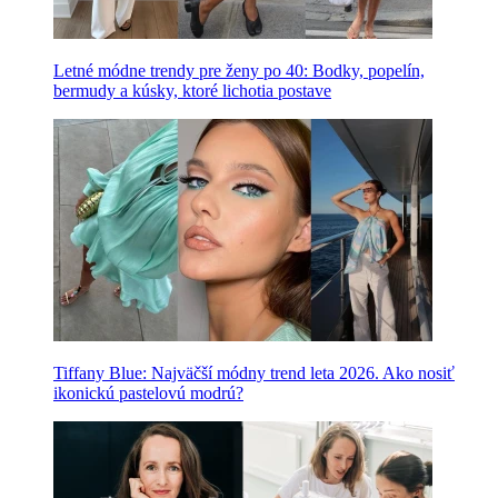
Letné módne trendy pre ženy po 40: Bodky, popelín,
bermudy a kúsky, ktoré lichotia postave
Tiffany Blue: Najväčší módny trend leta 2026. Ako nosiť
ikonickú pastelovú modrú?