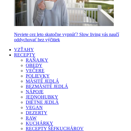
Neviete cez leto skutočne vypnúť? Slow living vás naučí
oddychovať bez výčitiek
VZŤAHY
RECEPTY
RAŇAJKY
OBEDY
VEČERE
POLIEVKY
MÄSITÉ JEDLÁ
BEZMÄSITÉ JEDLÁ
NÁPOJE
JEDNOHUBKY
DIÉTNE JEDLÁ
VEGAN
DEZERTY
RAW
KUCHÁRKY
RECEPTY ŠÉFKUCHÁROV