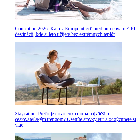
Coolcation 2026: Kam v Európe utiecť pred horúčavami? 10
destinácií, kde si leto užijete bez extrémnych teplôt
Staycation: Prečo je dovolenka doma najväčším
cestovateľským trendom? Ušetríte stovky eur a oddýchnete si
viac