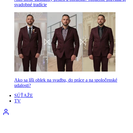
svadobné tradície
Ako sa líši oblek na svadbu, do práce a na spoločenské
udalosti?
SÚŤAŽE
TV