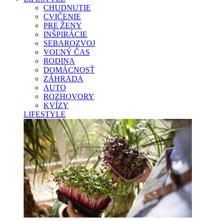
CHUDNUTIE
CVIČENIE
PRE ŽENY
INŠPIRÁCIE
SEBAROZVOJ
VOĽNÝ ČAS
RODINA
DOMÁCNOSŤ
ZÁHRADA
AUTO
ROZHOVORY
KVÍZY
LIFESTYLE