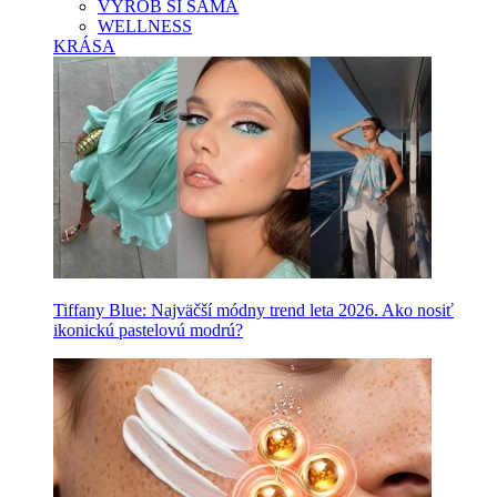
VYROB SI SAMA
WELLNESS
KRÁSA
Tiffany Blue: Najväčší módny trend leta 2026. Ako nosiť
ikonickú pastelovú modrú?