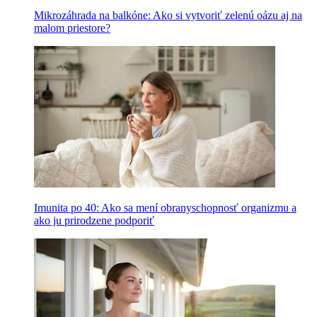
Mikrozáhrada na balkóne: Ako si vytvoriť zelenú oázu aj na
malom priestore?
Imunita po 40: Ako sa mení obranyschopnosť organizmu a
ako ju prirodzene podporiť