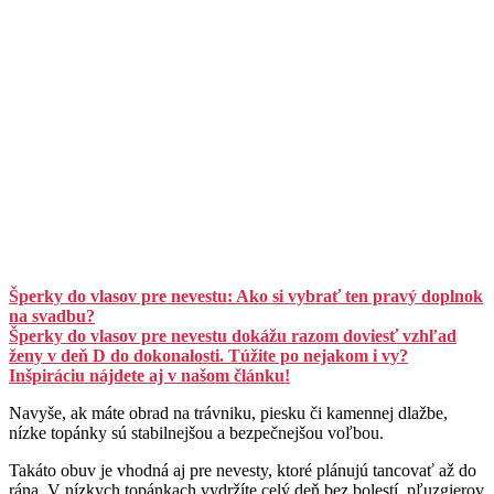
Šperky do vlasov pre nevestu: Ako si vybrať ten pravý doplnok
na svadbu?
Šperky do vlasov pre nevestu dokážu razom doviesť vzhľad
ženy v deň D do dokonalosti. Túžite po nejakom i vy?
Inšpiráciu nájdete aj v našom článku!
Navyše, ak máte obrad na trávniku, piesku či kamennej dlažbe,
nízke topánky sú stabilnejšou a bezpečnejšou voľbou.
Takáto obuv je vhodná aj pre nevesty, ktoré plánujú tancovať až do
rána. V nízkych topánkach vydržíte celý deň bez bolestí, pľuzgierov