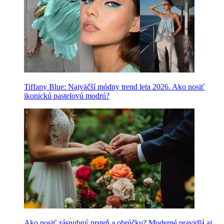
Tiffany Blue: Najväčší módny trend leta 2026. Ako nosiť
ikonickú pastelovú modrú?
Ako nosiť zásnubný prsteň a obrúčku? Moderné pravidlá aj