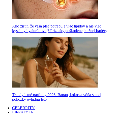
Ako zistiť, že vaša pleť potrebuje viac lipidov a nie viac
kyseliny hyalurónovej? Príznaky poškodenej kožnej bariéry
Trendy letné parfumy 2026: Banán, kokos a vôňa slanej
pokožky ovládnu leto
CELEBRITY
LIFESTYLE