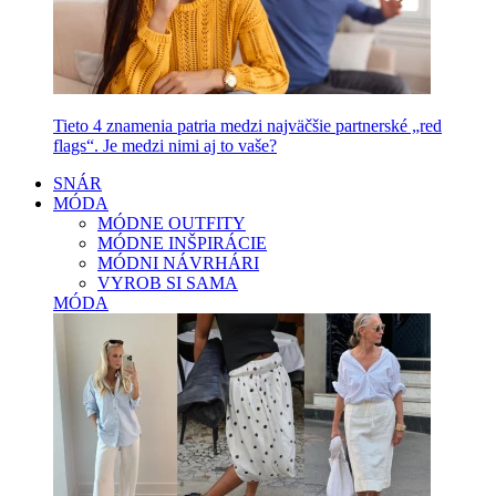
Tieto 4 znamenia patria medzi najväčšie partnerské „red
flags“. Je medzi nimi aj to vaše?
SNÁR
MÓDA
MÓDNE OUTFITY
MÓDNE INŠPIRÁCIE
MÓDNI NÁVRHÁRI
VYROB SI SAMA
MÓDA