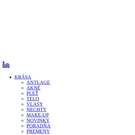
KRÁSA
ANTI-AGE
AKNÉ
PLEŤ
TELO
VLASY
NECHTY
MAKE-UP
NOVINKY
PORADŇA
PREMENY