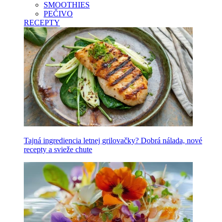
SMOOTHIES
PEČIVO
RECEPTY
Tajná ingrediencia letnej grilovačky? Dobrá nálada, nové
recepty a svieže chute