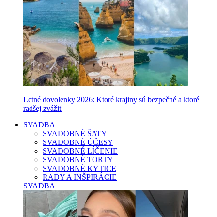
Letné dovolenky 2026: Ktoré krajiny sú bezpečné a ktoré
radšej zvážiť
SVADBA
SVADOBNÉ ŠATY
SVADOBNÉ ÚČESY
SVADOBNÉ LÍČENIE
SVADOBNÉ TORTY
SVADOBNÉ KYTICE
RADY A INŠPIRÁCIE
SVADBA