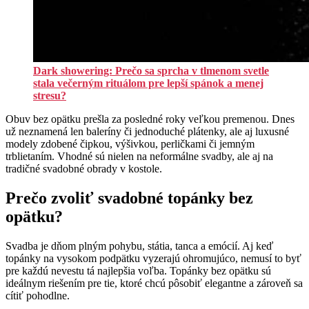
Dark showering: Prečo sa sprcha v tlmenom svetle
stala večerným rituálom pre lepší spánok a menej
stresu?
Obuv bez opätku prešla za posledné roky veľkou premenou. Dnes
už neznamená len baleríny či jednoduché plátenky, ale aj luxusné
modely zdobené čipkou, výšivkou, perličkami či jemným
trblietaním. Vhodné sú nielen na neformálne svadby, ale aj na
tradičné svadobné obrady v kostole.
Prečo zvoliť svadobné topánky bez
opätku?
Svadba je dňom plným pohybu, státia, tanca a emócií. Aj keď
topánky na vysokom podpätku vyzerajú ohromujúco, nemusí to byť
pre každú nevestu tá najlepšia voľba. Topánky bez opätku sú
ideálnym riešením pre tie, ktoré chcú pôsobiť elegantne a zároveň sa
cítiť pohodlne.