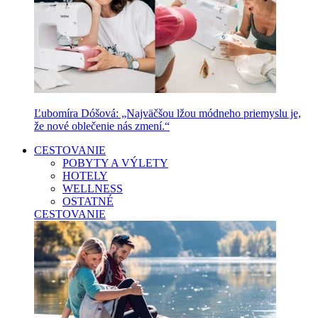
Ľubomíra Dóšová: „Najväčšou lžou módneho priemyslu je,
že nové oblečenie nás zmení.“
CESTOVANIE
POBYTY A VÝLETY
HOTELY
WELLNESS
OSTATNÉ
CESTOVANIE