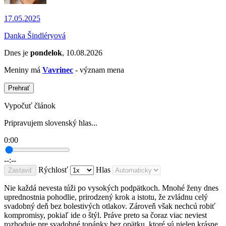
17.05.2025
Danka Šindléryová
Dnes je
pondelok
, 10.08.2026
Meniny má
Vavrinec
- význam mena
Prehrať
Vypočuť článok
Pripravujem slovenský hlas...
0:00
--:--
Rýchlosť
Hlas
Zastaviť
Nie každá nevesta túži po vysokých podpätkoch. Mnohé ženy dnes
uprednostnia pohodlie, prirodzený krok a istotu, že zvládnu celý
svadobný deň bez bolestivých otlakov. Zároveň však nechcú robiť
kompromisy, pokiaľ ide o štýl. Práve preto sa čoraz viac neviest
rozhoduje pre svadobné topánky bez opätku, ktoré sú nielen krásne,