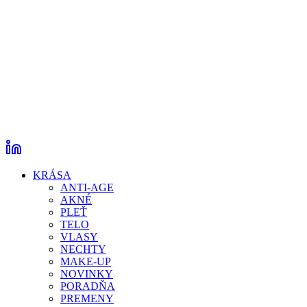
KRÁSA
ANTI-AGE
AKNÉ
PLEŤ
TELO
VLASY
NECHTY
MAKE-UP
NOVINKY
PORADŇA
PREMENY