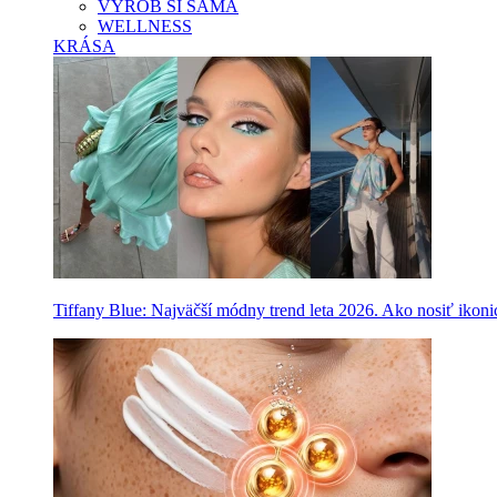
VYROB SI SAMA
WELLNESS
KRÁSA
Tiffany Blue: Najväčší módny trend leta 2026. Ako nosiť ikon