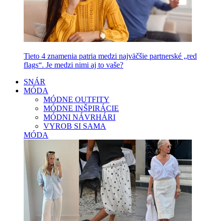
Tieto 4 znamenia patria medzi najväčšie partnerské „red
flags“. Je medzi nimi aj to vaše?
SNÁR
MÓDA
MÓDNE OUTFITY
MÓDNE INŠPIRÁCIE
MÓDNI NÁVRHÁRI
VYROB SI SAMA
MÓDA