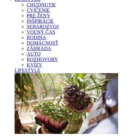
CHUDNUTIE
CVIČENIE
PRE ŽENY
INŠPIRÁCIE
SEBAROZVOJ
VOĽNÝ ČAS
RODINA
DOMÁCNOSŤ
ZÁHRADA
AUTO
ROZHOVORY
KVÍZY
LIFESTYLE