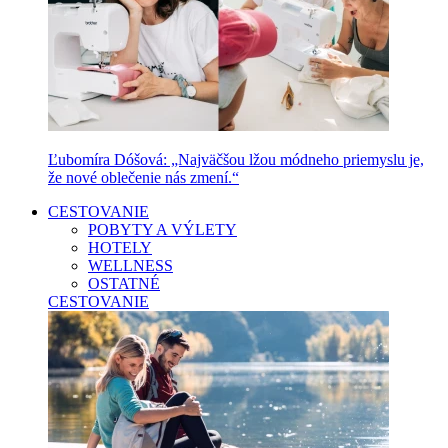
Ľubomíra Dóšová: „Najväčšou lžou módneho priemyslu je,
že nové oblečenie nás zmení.“
CESTOVANIE
POBYTY A VÝLETY
HOTELY
WELLNESS
OSTATNÉ
CESTOVANIE