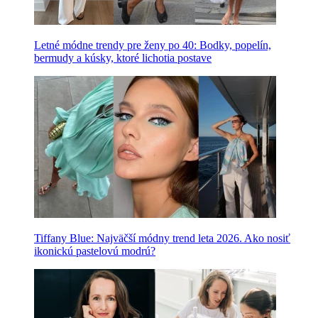
Letné módne trendy pre ženy po 40: Bodky, popelín,
bermudy a kúsky, ktoré lichotia postave
Tiffany Blue: Najväčší módny trend leta 2026. Ako nosiť
ikonickú pastelovú modrú?