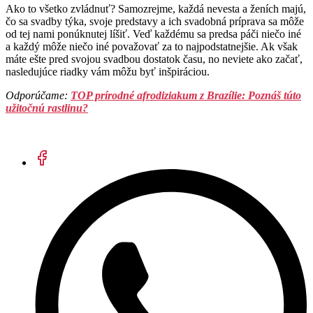
Ako to všetko zvládnuť? Samozrejme, každá nevesta a ženích majú,
čo sa svadby týka, svoje predstavy a ich svadobná príprava sa môže
od tej nami ponúknutej líšiť. Veď každému sa predsa páči niečo iné
a každý môže niečo iné považovať za to najpodstatnejšie. Ak však
máte ešte pred svojou svadbou dostatok času, no neviete ako začať,
nasledujúce riadky vám môžu byť inšpiráciou.
Odporúčame:
TOP prírodné afrodiziakum z Brazílie: Poznáš túto
užitočnú rastlinu?