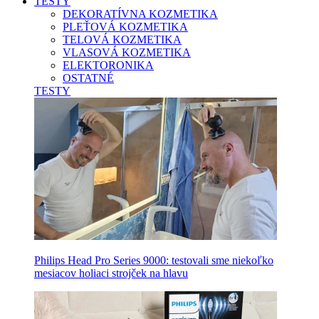
TESTY
DEKORATÍVNA KOZMETIKA
PLEŤOVÁ KOZMETIKA
TELOVÁ KOZMETIKA
VLASOVÁ KOZMETIKA
ELEKTORONIKA
OSTATNÉ
TESTY
Philips Head Pro Series 9000: testovali sme niekoľko
mesiacov holiaci strojček na hlavu