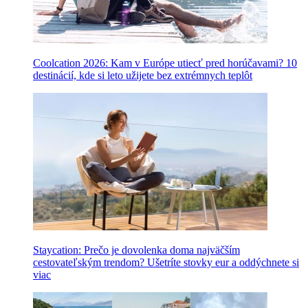
Coolcation 2026: Kam v Európe utiecť pred horúčavami? 10
destinácií, kde si leto užijete bez extrémnych teplôt
Staycation: Prečo je dovolenka doma najväčším
cestovateľským trendom? Ušetríte stovky eur a oddýchnete si
viac