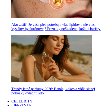
Ako zistiť, že vaša pleť potrebuje viac lipidov a nie viac
kyseliny hyalurónovej? Príznaky poškodenej kožnej bariéry
Trendy letné parfumy 2026: Banán, kokos a vôňa slanej
pokožky ovládnu leto
CELEBRITY
LIFESTYLE