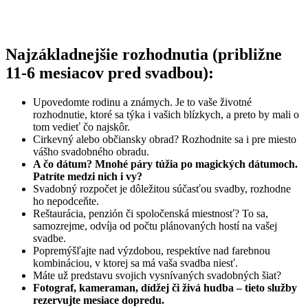
Najzákladnejšie rozhodnutia (približne
11-6 mesiacov pred svadbou):
Upovedomte rodinu a známych. Je to vaše životné
rozhodnutie, ktoré sa týka i vašich blízkych, a preto by mali o
tom vedieť čo najskôr.
Cirkevný alebo občiansky obrad? Rozhodnite sa i pre miesto
vášho svadobného obradu.
A čo dátum? Mnohé páry túžia po magických dátumoch.
Patríte medzi nich i vy?
Svadobný rozpočet je dôležitou súčasťou svadby, rozhodne
ho nepodceňte.
Reštaurácia, penzión či spoločenská miestnosť? To sa,
samozrejme, odvíja od počtu plánovaných hostí na vašej
svadbe.
Popremýšľajte nad výzdobou, respektíve nad farebnou
kombináciou, v ktorej sa má vaša svadba niesť.
Máte už predstavu svojich vysnívaných svadobných šiat?
Fotograf, kameraman, dídžej či živá hudba – tieto služby
rezervujte mesiace dopredu.