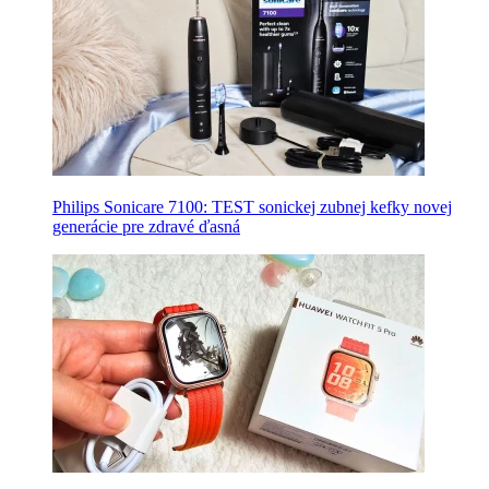
Philips Sonicare 7100: TEST sonickej zubnej kefky novej
generácie pre zdravé ďasná