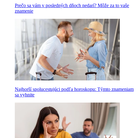
Prečo sa vám v posledných dňoch nedarí? Môže za to vaše
znamenie
Najhorší spolucestujúci podľa horoskopu: Týmto znameniam
sa vyhnite