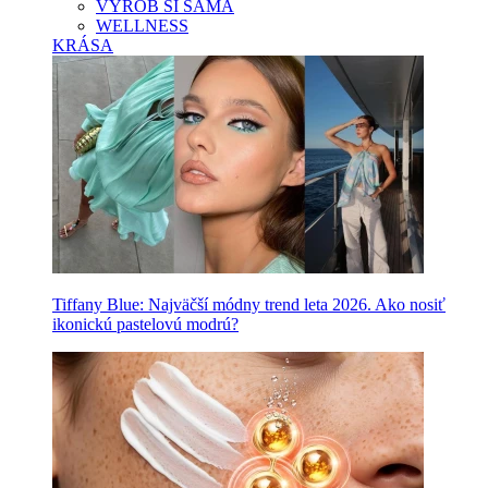
VYROB SI SAMA
WELLNESS
KRÁSA
Tiffany Blue: Najväčší módny trend leta 2026. Ako nosiť
ikonickú pastelovú modrú?