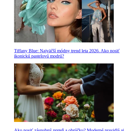
Tiffany Blue: Najväčší módny trend leta 2026. Ako nosiť
ikonickú pastelovú modrú?
Ako nosiť zásnubný prsteň a obrúčku? Moderné pravidlá aj