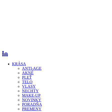
KRÁSA
ANTI-AGE
AKNÉ
PLEŤ
TELO
VLASY
NECHTY
MAKE-UP
NOVINKY
PORADŇA
PREMENY