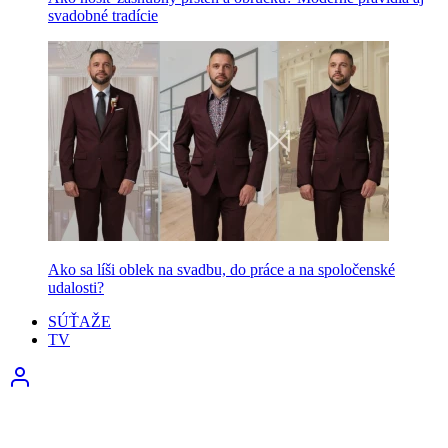
svadobné tradície
Ako sa líši oblek na svadbu, do práce a na spoločenské
udalosti?
SÚŤAŽE
TV