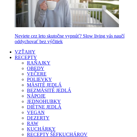
Neviete cez leto skutočne vypnúť? Slow living vás naučí
oddychovať bez výčitiek
VZŤAHY
RECEPTY
RAŇAJKY
OBEDY
VEČERE
POLIEVKY
MÄSITÉ JEDLÁ
BEZMÄSITÉ JEDLÁ
NÁPOJE
JEDNOHUBKY
DIÉTNE JEDLÁ
VEGAN
DEZERTY
RAW
KUCHÁRKY
RECEPTY ŠÉFKUCHÁROV