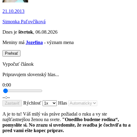
21.10.2013
Simonka Paľovčíková
Dnes je
štvrtok
, 06.08.2026
Meniny má
Jozefína
- význam mena
Prehrať
Vypočuť článok
Pripravujem slovenský hlas...
0:00
--:--
Rýchlosť
Hlas
Zastaviť
A je to tu! Váš milý vás práve požiadal o ruku a vy ste
najšťastnejšou ženou na svete.
"Onedlho budeme rodina“,
pomyslíte si. No zrazu si uvedomíte, že svadba je čochvíľa tu a
pred vami ešte kopec príprav.