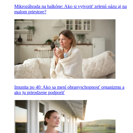
Mikrozáhrada na balkóne: Ako si vytvoriť zelenú oázu aj na
malom priestore?
Imunita po 40: Ako sa mení obranyschopnosť organizmu a
ako ju prirodzene podporiť