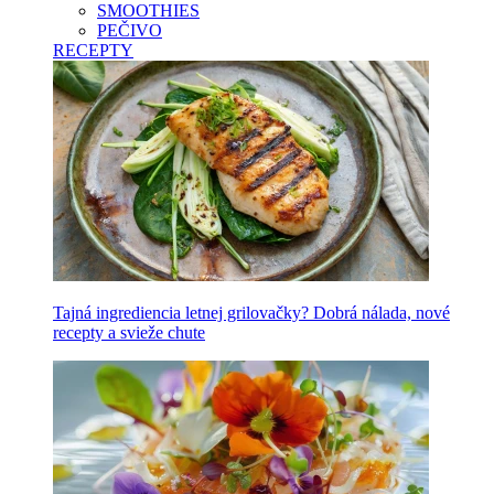
SMOOTHIES
PEČIVO
RECEPTY
Tajná ingrediencia letnej grilovačky? Dobrá nálada, nové
recepty a svieže chute