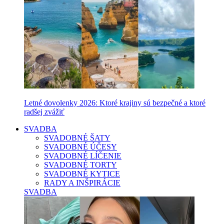
Letné dovolenky 2026: Ktoré krajiny sú bezpečné a ktoré
radšej zvážiť
SVADBA
SVADOBNÉ ŠATY
SVADOBNÉ ÚČESY
SVADOBNÉ LÍČENIE
SVADOBNÉ TORTY
SVADOBNÉ KYTICE
RADY A INŠPIRÁCIE
SVADBA