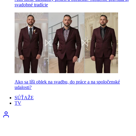
svadobné tradície
Ako sa líši oblek na svadbu, do práce a na spoločenské
udalosti?
SÚŤAŽE
TV