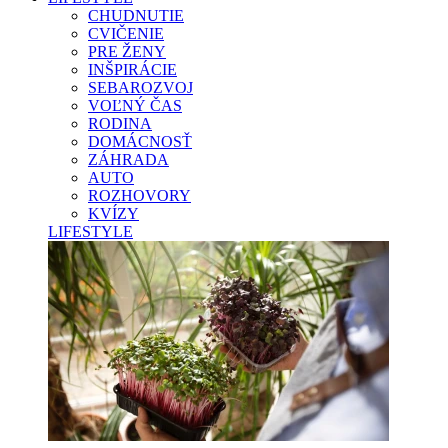
CHUDNUTIE
CVIČENIE
PRE ŽENY
INŠPIRÁCIE
SEBAROZVOJ
VOĽNÝ ČAS
RODINA
DOMÁCNOSŤ
ZÁHRADA
AUTO
ROZHOVORY
KVÍZY
LIFESTYLE