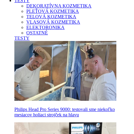
TESTY
DEKORATÍVNA KOZMETIKA
PLEŤOVÁ KOZMETIKA
TELOVÁ KOZMETIKA
VLASOVÁ KOZMETIKA
ELEKTORONIKA
OSTATNÉ
TESTY
Philips Head Pro Series 9000: testovali sme niekoľko
mesiacov holiaci strojček na hlavu