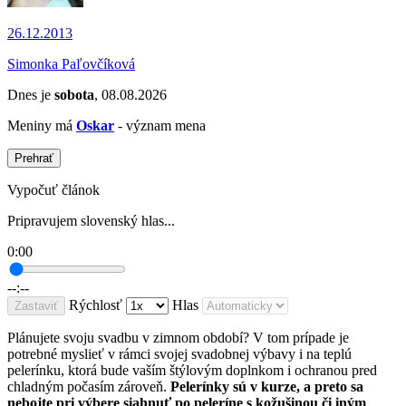
26.12.2013
Simonka Paľovčíková
Dnes je
sobota
, 08.08.2026
Meniny má
Oskar
- význam mena
Prehrať
Vypočuť článok
Pripravujem slovenský hlas...
0:00
--:--
Rýchlosť
Hlas
Zastaviť
Plánujete svoju svadbu v zimnom období? V tom prípade je
potrebné myslieť v rámci svojej svadobnej výbavy i na teplú
pelerínku, ktorá bude vaším štýlovým doplnkom i ochranou pred
chladným počasím zároveň.​
Pelerínky sú v kurze, a preto sa
nebojte pri výbere siahnuť po peleríne s kožušinou či iným