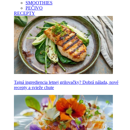
SMOOTHIES
PEČIVO
RECEPTY
Tajná ingrediencia letnej grilovačky? Dobrá nálada, nové
recepty a svieže chute