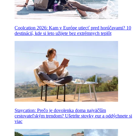
Coolcation 2026: Kam v Európe utiecť pred horúčavami? 10
destinácií, kde si leto užijete bez extrémnych teplôt
Staycation: Prečo je dovolenka doma najväčším
cestovateľským trendom? Ušetríte stovky eur a oddýchnete si
viac