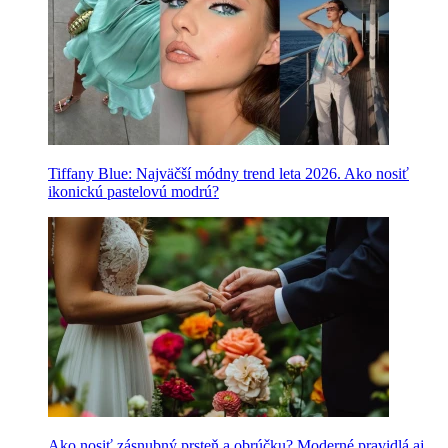
Tiffany Blue: Najväčší módny trend leta 2026. Ako nosiť
ikonickú pastelovú modrú?
Ako nosiť zásnubný prsteň a obrúčku? Moderné pravidlá aj