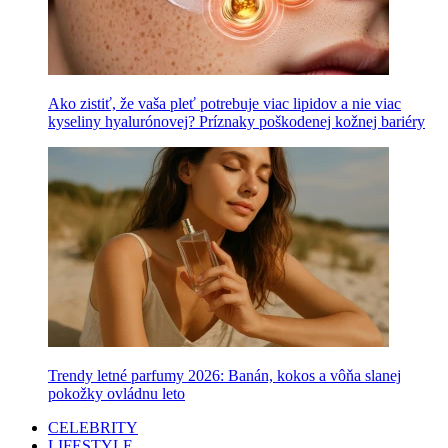
Ako zistiť, že vaša pleť potrebuje viac lipidov a nie viac
kyseliny hyalurónovej? Príznaky poškodenej kožnej bariéry
Trendy letné parfumy 2026: Banán, kokos a vôňa slanej
pokožky ovládnu leto
CELEBRITY
LIFESTYLE