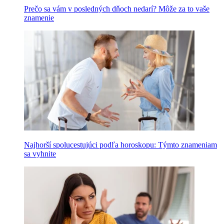
Prečo sa vám v posledných dňoch nedarí? Môže za to vaše
znamenie
Najhorší spolucestujúci podľa horoskopu: Týmto znameniam
sa vyhnite