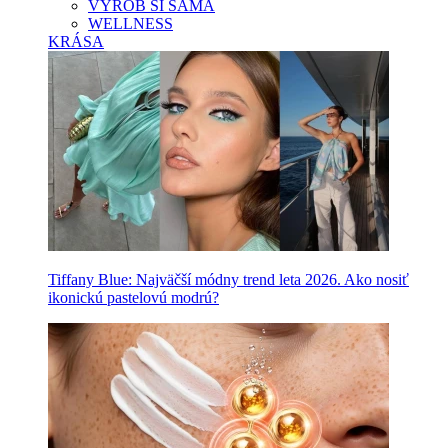
VYROB SI SAMA
WELLNESS
KRÁSA
Tiffany Blue: Najväčší módny trend leta 2026. Ako nosiť
ikonickú pastelovú modrú?