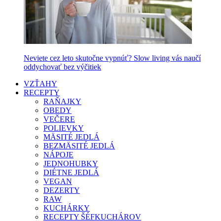
Neviete cez leto skutočne vypnúť? Slow living vás naučí
oddychovať bez výčitiek
VZŤAHY
RECEPTY
RAŇAJKY
OBEDY
VEČERE
POLIEVKY
MÄSITÉ JEDLÁ
BEZMÄSITÉ JEDLÁ
NÁPOJE
JEDNOHUBKY
DIÉTNE JEDLÁ
VEGAN
DEZERTY
RAW
KUCHÁRKY
RECEPTY ŠÉFKUCHÁROV