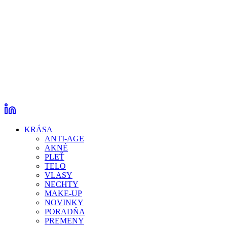
KRÁSA
ANTI-AGE
AKNÉ
PLEŤ
TELO
VLASY
NECHTY
MAKE-UP
NOVINKY
PORADŇA
PREMENY