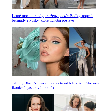
Letné módne trendy pre ženy po 40: Bodky, popelín,
bermudy a kúsky, ktoré lichotia postave
Tiffany Blue: Najväčší módny trend leta 2026. Ako nosiť
ikonickú pastelovú modrú?