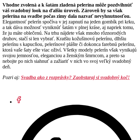
Vhodne zvolená a k šatám zladená pelerína môže pozdvihnúť
váš svadobný look na ďalšiu úroveň. Zároveň by sa však
pelerína na svadbe počas zimy dala nazvať nevyhnutnosťou.
Elegantnosť pelerín spočíva v jej zapnutí na jeden gombík pri krku,
a tak dáva možnosť vyniknúť šatám v plnej kráse, aj napriek tomu,
že ju máte oblečenú. Na trhu nájdete však mnoho rôznorodých
druhov, stačí si len vybrať. Kratšiu kožušinovú pelerínu, dlhšiu
pelerínu s kapucňou, pelerínové plášte či dokonca farebnú pelerínu,
ktorá vaše šaty ešte viac oživí. Všetky modely pelerín však vynikajú
svojou jemnosťou, eleganciou a ženským šmrncom, a preto sa
nebojte po nich siahnuť a zažiariť v nich vo svoj veľký svadobný
deň.
Pozri aj:
Svadba ako z rozprávky? Zaobstaraj si svadobný koč!