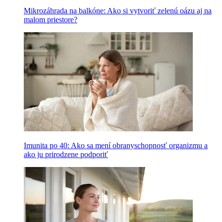
Mikrozáhrada na balkóne: Ako si vytvoriť zelenú oázu aj na
malom priestore?
Imunita po 40: Ako sa mení obranyschopnosť organizmu a
ako ju prirodzene podporiť