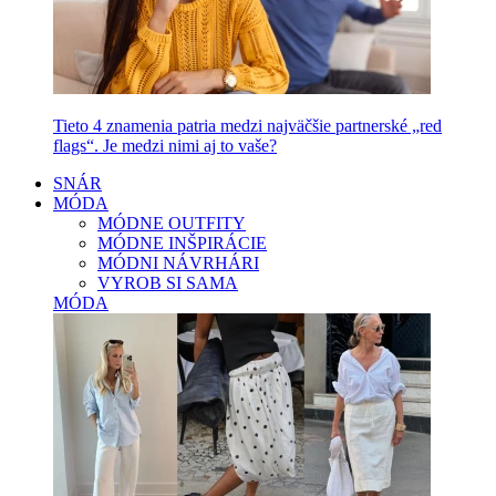
Tieto 4 znamenia patria medzi najväčšie partnerské „red
flags“. Je medzi nimi aj to vaše?
SNÁR
MÓDA
MÓDNE OUTFITY
MÓDNE INŠPIRÁCIE
MÓDNI NÁVRHÁRI
VYROB SI SAMA
MÓDA