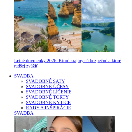
Letné dovolenky 2026: Ktoré krajiny sú bezpečné a ktoré
radšej zvážiť
SVADBA
SVADOBNÉ ŠATY
SVADOBNÉ ÚČESY
SVADOBNÉ LÍČENIE
SVADOBNÉ TORTY
SVADOBNÉ KYTICE
RADY A INŠPIRÁCIE
SVADBA