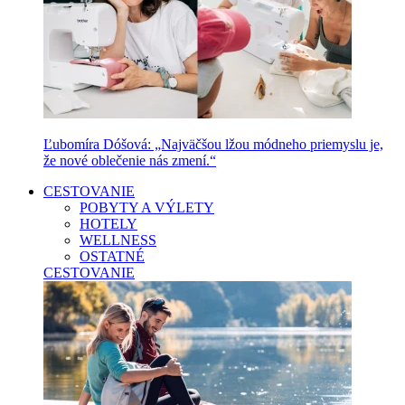
Ľubomíra Dóšová: „Najväčšou lžou módneho priemyslu je,
že nové oblečenie nás zmení.“
CESTOVANIE
POBYTY A VÝLETY
HOTELY
WELLNESS
OSTATNÉ
CESTOVANIE