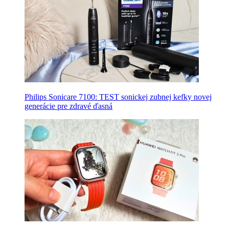
Philips Sonicare 7100: TEST sonickej zubnej kefky novej
generácie pre zdravé ďasná