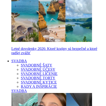
Letné dovolenky 2026: Ktoré krajiny sú bezpečné a ktoré
radšej zvážiť
SVADBA
SVADOBNÉ ŠATY
SVADOBNÉ ÚČESY
SVADOBNÉ LÍČENIE
SVADOBNÉ TORTY
SVADOBNÉ KYTICE
RADY A INŠPIRÁCIE
SVADBA