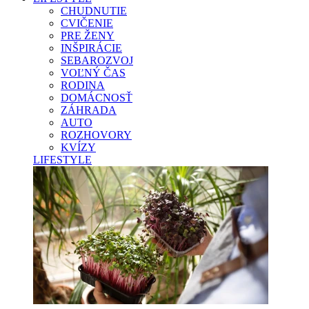
CHUDNUTIE
CVIČENIE
PRE ŽENY
INŠPIRÁCIE
SEBAROZVOJ
VOĽNÝ ČAS
RODINA
DOMÁCNOSŤ
ZÁHRADA
AUTO
ROZHOVORY
KVÍZY
LIFESTYLE