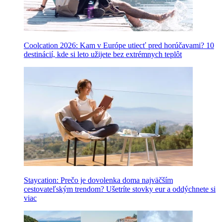
Coolcation 2026: Kam v Európe utiecť pred horúčavami? 10
destinácií, kde si leto užijete bez extrémnych teplôt
Staycation: Prečo je dovolenka doma najväčším
cestovateľským trendom? Ušetríte stovky eur a oddýchnete si
viac