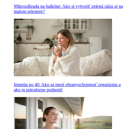
Mikrozáhrada na balkóne: Ako si vytvoriť zelenú oázu aj na
malom priestore?
Imunita po 40: Ako sa mení obranyschopnosť organizmu a
ako ju prirodzene podporiť