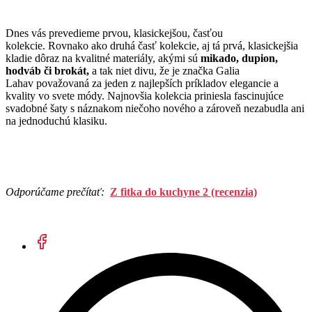
Dnes vás prevedieme prvou, klasickejšou, časťou
kolekcie. Rovnako ako druhá časť kolekcie, aj tá prvá, klasickejšia
kladie dôraz na kvalitné materiály, akými sú
mikado, dupion,
hodváb či brokát,
a tak niet divu, že je značka Galia
Lahav považovaná za jeden z najlepších príkladov elegancie a
kvality vo svete módy. Najnovšia kolekcia priniesla fascinujúce
svadobné šaty s náznakom niečoho nového a zároveň nezabudla ani
na jednoduchú klasiku.
Odporúčame prečítať:
Z fitka do kuchyne 2 (recenzia)