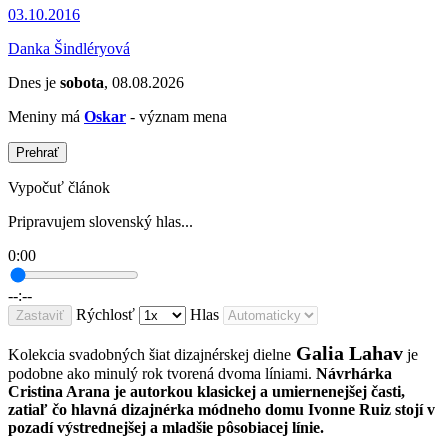
03.10.2016
Danka Šindléryová
Dnes je
sobota
, 08.08.2026
Meniny má
Oskar
- význam mena
Prehrať
Vypočuť článok
Pripravujem slovenský hlas...
0:00
--:--
Rýchlosť
Hlas
Zastaviť
Galia Lahav
Kolekcia svadobných šiat dizajnérskej dielne
je
podobne ako minulý rok tvorená dvoma líniami.
Návrhárka
Cristina Arana je autorkou klasickej a umiernenejšej časti,
zatiaľ čo hlavná dizajnérka módneho domu Ivonne Ruiz stojí v
pozadí výstrednejšej a mladšie pôsobiacej línie.