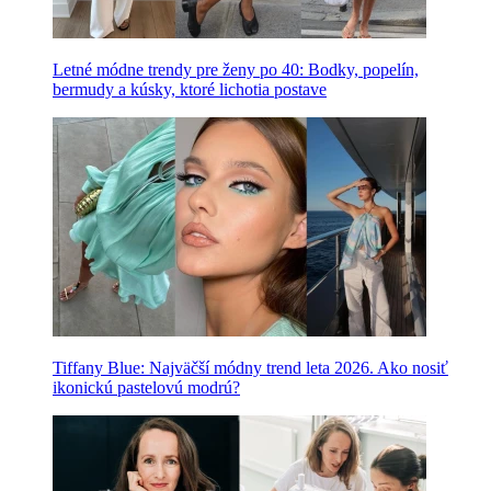
Letné módne trendy pre ženy po 40: Bodky, popelín,
bermudy a kúsky, ktoré lichotia postave
Tiffany Blue: Najväčší módny trend leta 2026. Ako nosiť
ikonickú pastelovú modrú?