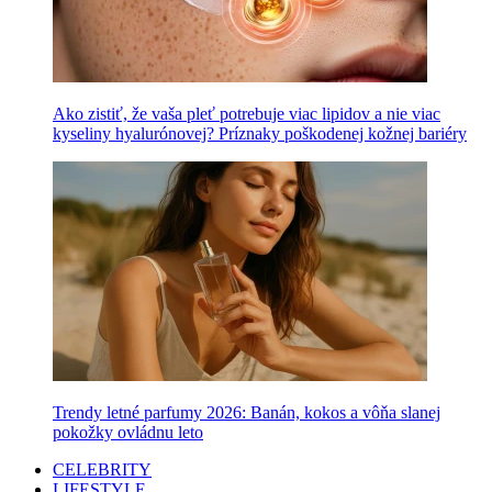
Ako zistiť, že vaša pleť potrebuje viac lipidov a nie viac
kyseliny hyalurónovej? Príznaky poškodenej kožnej bariéry
Trendy letné parfumy 2026: Banán, kokos a vôňa slanej
pokožky ovládnu leto
CELEBRITY
LIFESTYLE