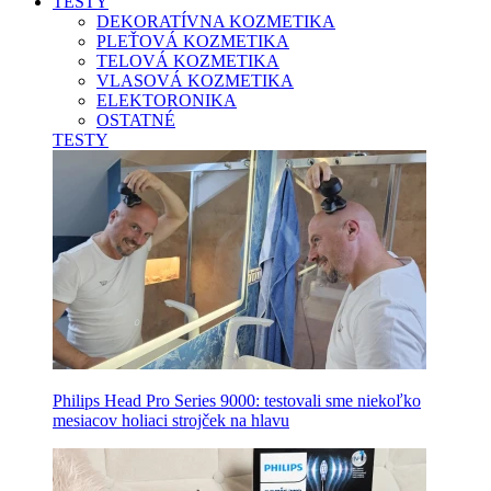
TESTY
DEKORATÍVNA KOZMETIKA
PLEŤOVÁ KOZMETIKA
TELOVÁ KOZMETIKA
VLASOVÁ KOZMETIKA
ELEKTORONIKA
OSTATNÉ
TESTY
Philips Head Pro Series 9000: testovali sme niekoľko
mesiacov holiaci strojček na hlavu