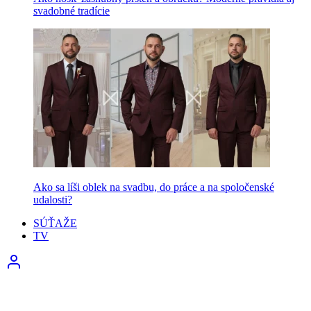
svadobné tradície
Ako sa líši oblek na svadbu, do práce a na spoločenské
udalosti?
SÚŤAŽE
TV