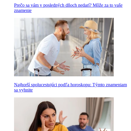
Prečo sa vám v posledných dňoch nedarí? Môže za to vaše
znamenie
Najhorší spolucestujúci podľa horoskopu: Týmto znameniam
sa vyhnite