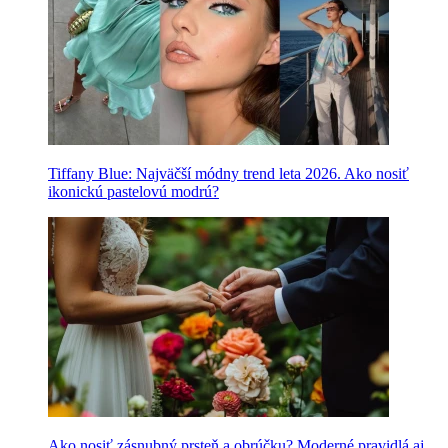
Tiffany Blue: Najväčší módny trend leta 2026. Ako nosiť
ikonickú pastelovú modrú?
Ako nosiť zásnubný prsteň a obrúčku? Moderné pravidlá aj