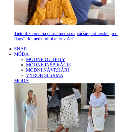
Tieto 4 znamenia patria medzi najväčšie partnerské „red
flags“. Je medzi nimi aj to vaše?
SNÁR
MÓDA
MÓDNE OUTFITY
MÓDNE INŠPIRÁCIE
MÓDNI NÁVRHÁRI
VYROB SI SAMA
MÓDA