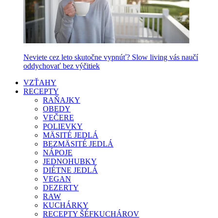
Neviete cez leto skutočne vypnúť? Slow living vás naučí
oddychovať bez výčitiek
VZŤAHY
RECEPTY
RAŇAJKY
OBEDY
VEČERE
POLIEVKY
MÄSITÉ JEDLÁ
BEZMÄSITÉ JEDLÁ
NÁPOJE
JEDNOHUBKY
DIÉTNE JEDLÁ
VEGAN
DEZERTY
RAW
KUCHÁRKY
RECEPTY ŠÉFKUCHÁROV