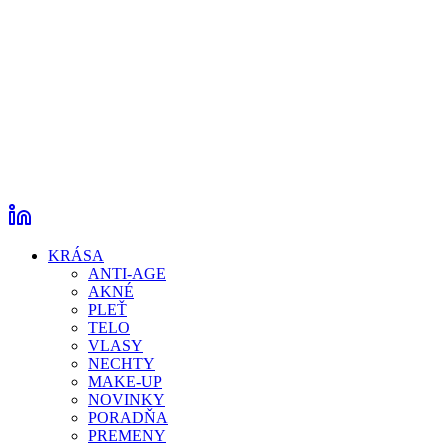
KRÁSA
ANTI-AGE
AKNÉ
PLEŤ
TELO
VLASY
NECHTY
MAKE-UP
NOVINKY
PORADŇA
PREMENY