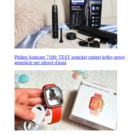
Philips Sonicare 7100: TEST sonickej zubnej kefky novej
generácie pre zdravé ďasná