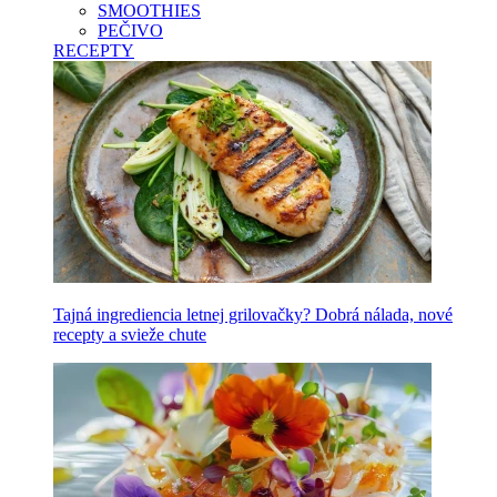
SMOOTHIES
PEČIVO
RECEPTY
Tajná ingrediencia letnej grilovačky? Dobrá nálada, nové
recepty a svieže chute