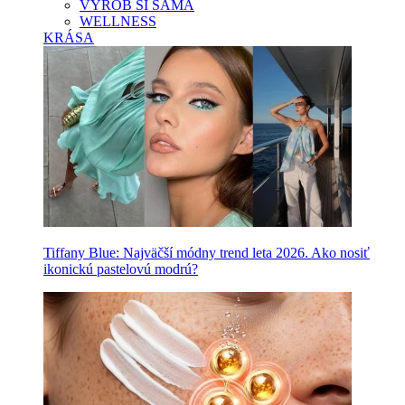
VYROB SI SAMA
WELLNESS
KRÁSA
Tiffany Blue: Najväčší módny trend leta 2026. Ako nosiť
ikonickú pastelovú modrú?