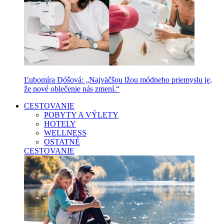
Ľubomíra Dóšová: „Najväčšou lžou módneho priemyslu je,
že nové oblečenie nás zmení.“
CESTOVANIE
POBYTY A VÝLETY
HOTELY
WELLNESS
OSTATNÉ
CESTOVANIE