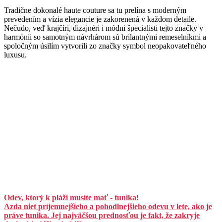
Tradične dokonalé haute couture sa tu prelína s moderným
prevedením a vízia elegancie je zakorenená v každom detaile.
Nečudo, veď krajčíri, dizajnéri i módni špecialisti tejto značky v
harmónii so samotným návrhárom sú brilantnými remeselníkmi a
spoločným úsilím vytvorili zo značky symbol neopakovateľného
luxusu.
Odev, ktorý k pláži musíte mať - tunika!
Azda niet príjemnejšieho a pohodlnejšieho odevu v lete, ako je
práve tunika. Jej najväčšou prednosťou je fakt, že zakryje