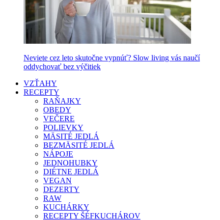
Neviete cez leto skutočne vypnúť? Slow living vás naučí
oddychovať bez výčitiek
VZŤAHY
RECEPTY
RAŇAJKY
OBEDY
VEČERE
POLIEVKY
MÄSITÉ JEDLÁ
BEZMÄSITÉ JEDLÁ
NÁPOJE
JEDNOHUBKY
DIÉTNE JEDLÁ
VEGAN
DEZERTY
RAW
KUCHÁRKY
RECEPTY ŠÉFKUCHÁROV