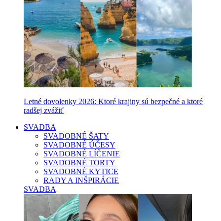
Letné dovolenky 2026: Ktoré krajiny sú bezpečné a ktoré
radšej zvážiť
SVADBA
SVADOBNÉ ŠATY
SVADOBNÉ ÚČESY
SVADOBNÉ LÍČENIE
SVADOBNÉ TORTY
SVADOBNÉ KYTICE
RADY A INŠPIRÁCIE
SVADBA