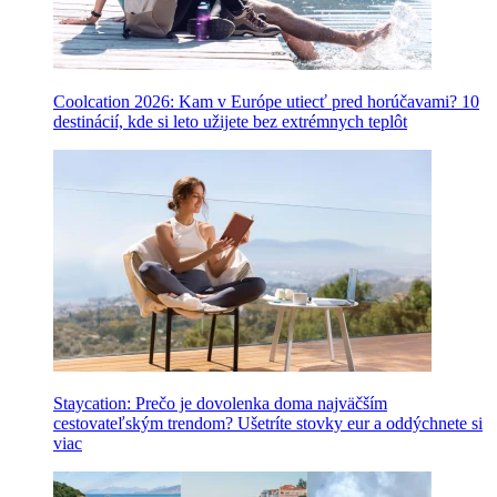
Coolcation 2026: Kam v Európe utiecť pred horúčavami? 10
destinácií, kde si leto užijete bez extrémnych teplôt
Staycation: Prečo je dovolenka doma najväčším
cestovateľským trendom? Ušetríte stovky eur a oddýchnete si
viac