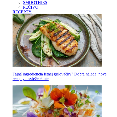
SMOOTHIES
PEČIVO
RECEPTY
Tajná ingrediencia letnej grilovačky? Dobrá nálada, nové
recepty a svieže chute