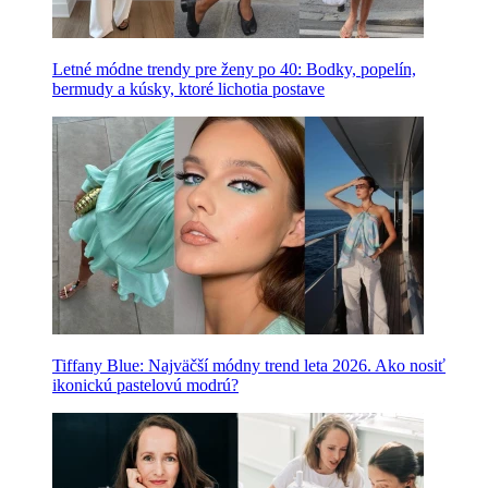
Letné módne trendy pre ženy po 40: Bodky, popelín,
bermudy a kúsky, ktoré lichotia postave
Tiffany Blue: Najväčší módny trend leta 2026. Ako nosiť
ikonickú pastelovú modrú?