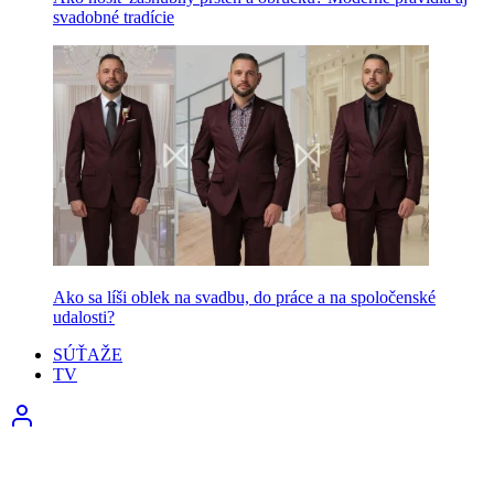
svadobné tradície
Ako sa líši oblek na svadbu, do práce a na spoločenské
udalosti?
SÚŤAŽE
TV