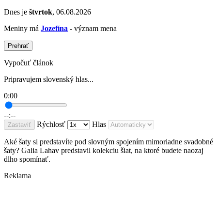
Dnes je
štvrtok
, 06.08.2026
Meniny má
Jozefína
- význam mena
Prehrať
Vypočuť článok
Pripravujem slovenský hlas...
0:00
--:--
Rýchlosť
Hlas
Zastaviť
Aké šaty si predstavíte pod slovným spojením mimoriadne svadobné
šaty? Galia Lahav predstavil kolekciu šiat, na ktoré budete naozaj
dlho spomínať.
Reklama