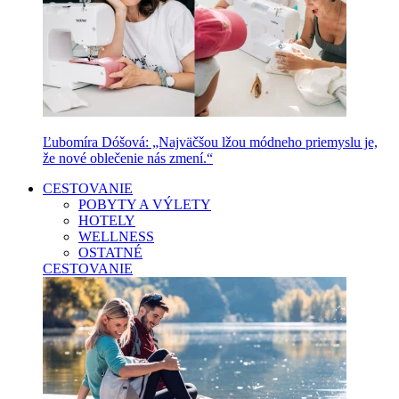
Ľubomíra Dóšová: „Najväčšou lžou módneho priemyslu je,
že nové oblečenie nás zmení.“
CESTOVANIE
POBYTY A VÝLETY
HOTELY
WELLNESS
OSTATNÉ
CESTOVANIE