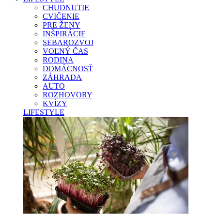
CHUDNUTIE
CVIČENIE
PRE ŽENY
INŠPIRÁCIE
SEBAROZVOJ
VOĽNÝ ČAS
RODINA
DOMÁCNOSŤ
ZÁHRADA
AUTO
ROZHOVORY
KVÍZY
LIFESTYLE