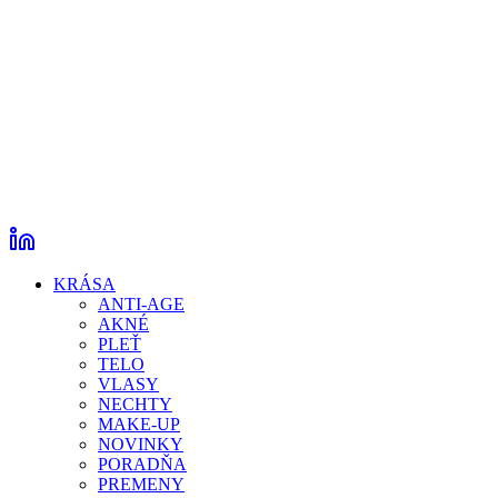
KRÁSA
ANTI-AGE
AKNÉ
PLEŤ
TELO
VLASY
NECHTY
MAKE-UP
NOVINKY
PORADŇA
PREMENY