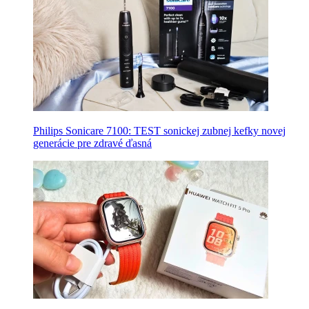
Philips Sonicare 7100: TEST sonickej zubnej kefky novej
generácie pre zdravé ďasná