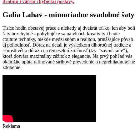
drobnú i väčšiu chybičku postavy.
Galia Lahav - mimoriadne svadobné šaty
Tisíce hodín obetavej práce a niekedy aj dvakrát toľko, len aby boli
šaty bezchybné - pohybujúce sa na vlnách kreativity i haute
couture techniky, niekde medzi snom a realitou, prinášajúce pôvab
aj pohodlnosť. Dôraz na detail je výsledkom dlhoročnej tradície a
starostlivého dôrazu na remeselnú zručnosť (tzv. "savoir-faire"),
ktorá dotvára maximálny zážitok z elegancie. Na prvý pohľad vás
okamžite upúta rafinované strihové prevedenie a neprehliadnuteľné
zdobenie.
Reklama