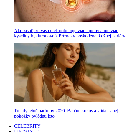
Ako zistiť, že vaša pleť potrebuje viac lipidov a nie viac
kyseliny hyalurónovej? Príznaky poškodenej kožnej bariéry
Trendy letné parfumy 2026: Banán, kokos a vôňa slanej
pokožky ovládnu leto
CELEBRITY
LIFESTYLE