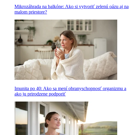
Mikrozáhrada na balkóne: Ako si vytvoriť zelenú oázu aj na
malom priestore?
Imunita po 40: Ako sa mení obranyschopnosť organizmu a
ako ju prirodzene podporiť