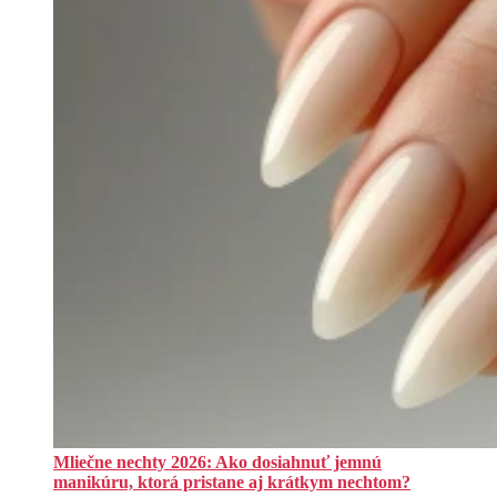
Mliečne nechty 2026: Ako dosiahnuť jemnú
manikúru, ktorá pristane aj krátkym nechtom?