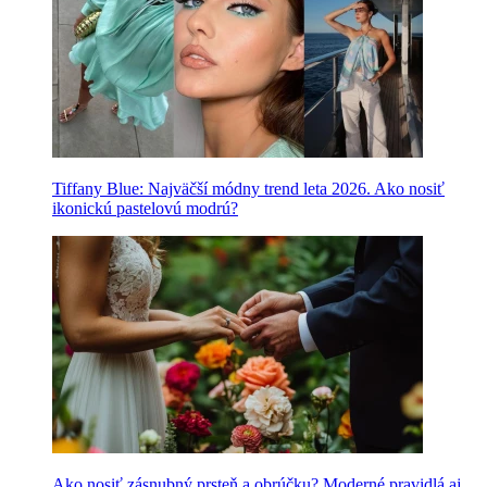
Tiffany Blue: Najväčší módny trend leta 2026. Ako nosiť
ikonickú pastelovú modrú?
Ako nosiť zásnubný prsteň a obrúčku? Moderné pravidlá aj