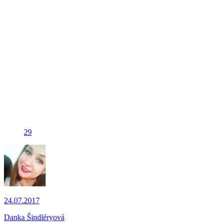
29
24.07.2017
Danka Šindléryová