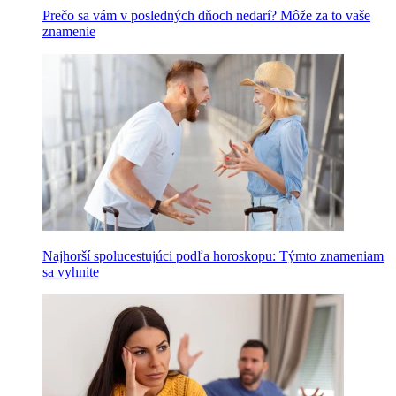
Prečo sa vám v posledných dňoch nedarí? Môže za to vaše
znamenie
Najhorší spolucestujúci podľa horoskopu: Týmto znameniam
sa vyhnite