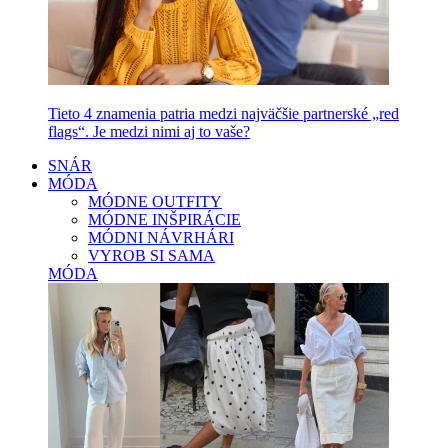
Tieto 4 znamenia patria medzi najväčšie partnerské „red
flags“. Je medzi nimi aj to vaše?
SNÁR
MÓDA
MÓDNE OUTFITY
MÓDNE INŠPIRÁCIE
MÓDNI NÁVRHÁRI
VYROB SI SAMA
MÓDA