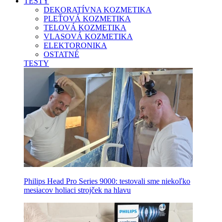
TESTY
DEKORATÍVNA KOZMETIKA
PLEŤOVÁ KOZMETIKA
TELOVÁ KOZMETIKA
VLASOVÁ KOZMETIKA
ELEKTORONIKA
OSTATNÉ
TESTY
Philips Head Pro Series 9000: testovali sme niekoľko
mesiacov holiaci strojček na hlavu