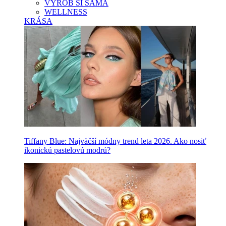
VYROB SI SAMA
WELLNESS
KRÁSA
Tiffany Blue: Najväčší módny trend leta 2026. Ako nosiť
ikonickú pastelovú modrú?