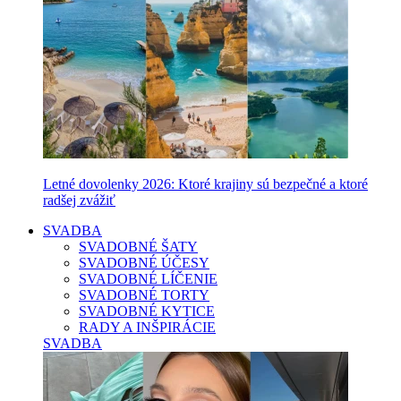
Letné dovolenky 2026: Ktoré krajiny sú bezpečné a ktoré
radšej zvážiť
SVADBA
SVADOBNÉ ŠATY
SVADOBNÉ ÚČESY
SVADOBNÉ LÍČENIE
SVADOBNÉ TORTY
SVADOBNÉ KYTICE
RADY A INŠPIRÁCIE
SVADBA