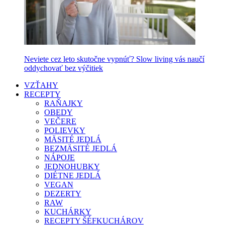
Neviete cez leto skutočne vypnúť? Slow living vás naučí
oddychovať bez výčitiek
VZŤAHY
RECEPTY
RAŇAJKY
OBEDY
VEČERE
POLIEVKY
MÄSITÉ JEDLÁ
BEZMÄSITÉ JEDLÁ
NÁPOJE
JEDNOHUBKY
DIÉTNE JEDLÁ
VEGAN
DEZERTY
RAW
KUCHÁRKY
RECEPTY ŠÉFKUCHÁROV