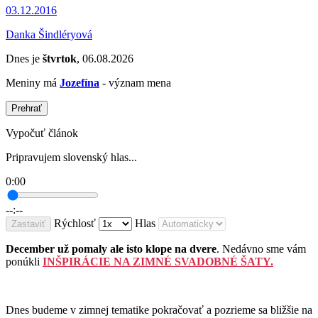
03.12.2016
Danka Šindléryová
Dnes je
štvrtok
, 06.08.2026
Meniny má
Jozefína
- význam mena
Prehrať
Vypočuť článok
Pripravujem slovenský hlas...
0:00
--:--
Rýchlosť
Hlas
Zastaviť
December už pomaly ale isto klope na dvere
. Nedávno sme vám
ponúkli
INŠPIRÁCIE NA ZIMNÉ SVADOBNÉ ŠATY.
Dnes budeme v zimnej tematike pokračovať a pozrieme sa bližšie na