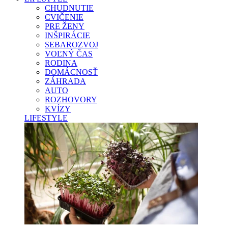
CHUDNUTIE
CVIČENIE
PRE ŽENY
INŠPIRÁCIE
SEBAROZVOJ
VOĽNÝ ČAS
RODINA
DOMÁCNOSŤ
ZÁHRADA
AUTO
ROZHOVORY
KVÍZY
LIFESTYLE