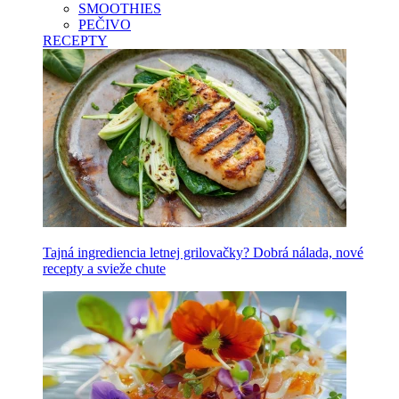
SMOOTHIES
PEČIVO
RECEPTY
Tajná ingrediencia letnej grilovačky? Dobrá nálada, nové
recepty a svieže chute