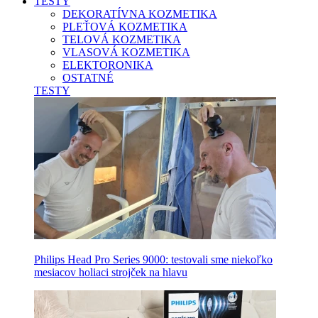
TESTY
DEKORATÍVNA KOZMETIKA
PLEŤOVÁ KOZMETIKA
TELOVÁ KOZMETIKA
VLASOVÁ KOZMETIKA
ELEKTORONIKA
OSTATNÉ
TESTY
Philips Head Pro Series 9000: testovali sme niekoľko
mesiacov holiaci strojček na hlavu