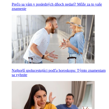
Prečo sa vám v posledných dňoch nedarí? Môže za to vaše
znamenie
Najhorší spolucestujúci podľa horoskopu: Týmto znameniam
sa vyhnite