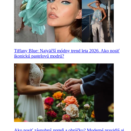
Tiffany Blue: Najväčší módny trend leta 2026. Ako nosiť
ikonickú pastelovú modrú?
Ako nosiť zásnubný prsteň a obrúčku? Moderné pravidlá aj