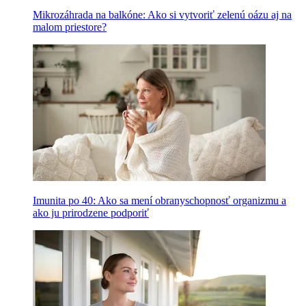
Mikrozáhrada na balkóne: Ako si vytvoriť zelenú oázu aj na
malom priestore?
Imunita po 40: Ako sa mení obranyschopnosť organizmu a
ako ju prirodzene podporiť