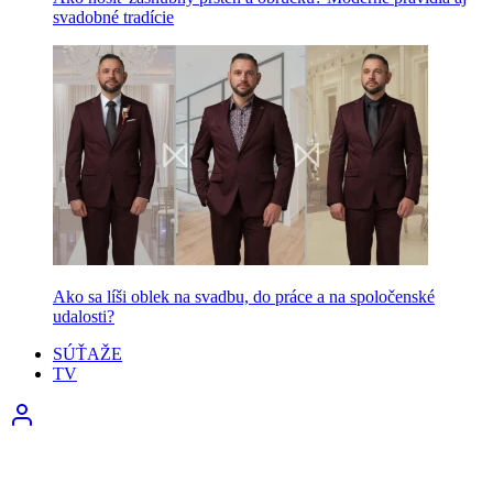
svadobné tradície
Ako sa líši oblek na svadbu, do práce a na spoločenské
udalosti?
SÚŤAŽE
TV