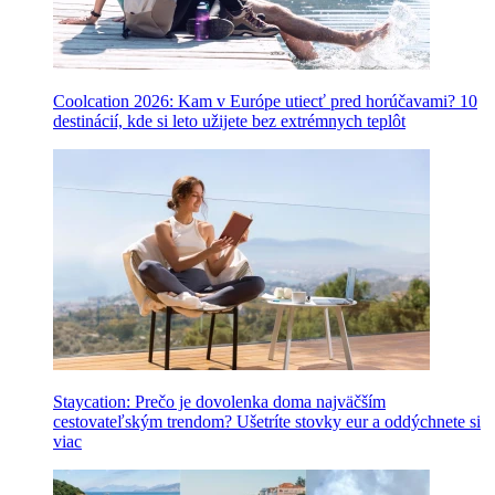
Coolcation 2026: Kam v Európe utiecť pred horúčavami? 10
destinácií, kde si leto užijete bez extrémnych teplôt
Staycation: Prečo je dovolenka doma najväčším
cestovateľským trendom? Ušetríte stovky eur a oddýchnete si
viac