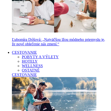
Ľubomíra Dóšová: „Najväčšou lžou módneho priemyslu je,
že nové oblečenie nás zmení.“
CESTOVANIE
POBYTY A VÝLETY
HOTELY
WELLNESS
OSTATNÉ
CESTOVANIE