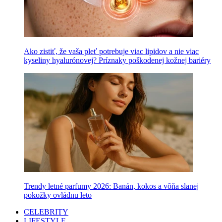
Ako zistiť, že vaša pleť potrebuje viac lipidov a nie viac
kyseliny hyalurónovej? Príznaky poškodenej kožnej bariéry
Trendy letné parfumy 2026: Banán, kokos a vôňa slanej
pokožky ovládnu leto
CELEBRITY
LIFESTYLE