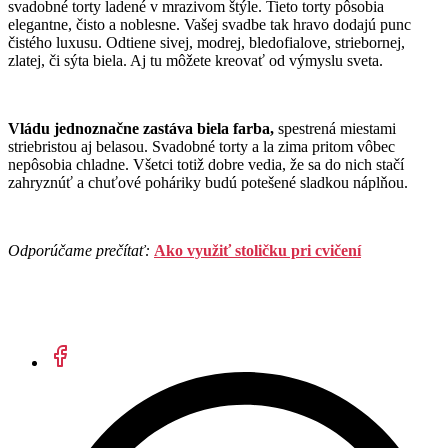
svadobné torty ladené v mrazivom štýle. Tieto torty pôsobia
elegantne, čisto a noblesne. Vašej svadbe tak hravo dodajú punc
čistého luxusu. Odtiene sivej, modrej, bledofialove, striebornej,
zlatej, či sýta biela. Aj tu môžete kreovať od výmyslu sveta.
Vládu jednoznačne zastáva biela farba,
spestrená miestami
striebristou aj belasou. Svadobné torty a la zima pritom vôbec
nepôsobia chladne. Všetci totiž dobre vedia, že sa do nich stačí
zahryznúť a chuťové poháriky budú potešené sladkou náplňou.
Odporúčame prečítať:
Ako využiť stoličku pri cvičení