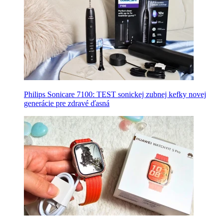
Philips Sonicare 7100: TEST sonickej zubnej kefky novej
generácie pre zdravé ďasná