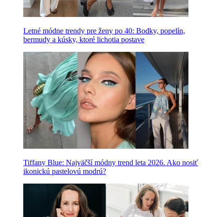
Letné módne trendy pre ženy po 40: Bodky, popelín,
bermudy a kúsky, ktoré lichotia postave
Tiffany Blue: Najväčší módny trend leta 2026. Ako nosiť
ikonickú pastelovú modrú?