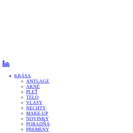
KRÁSA
ANTI-AGE
AKNÉ
PLEŤ
TELO
VLASY
NECHTY
MAKE-UP
NOVINKY
PORADŇA
PREMENY