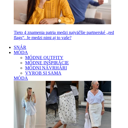
Tieto 4 znamenia patria medzi najväčšie partnerské „red
flags“. Je medzi nimi aj to vaše?
SNÁR
MÓDA
MÓDNE OUTFITY
MÓDNE INŠPIRÁCIE
MÓDNI NÁVRHÁRI
VYROB SI SAMA
MÓDA