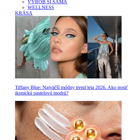
VYROB SI SAMA
WELLNESS
KRÁSA
Tiffany Blue: Najväčší módny trend leta 2026. Ako nosiť
ikonickú pastelovú modrú?