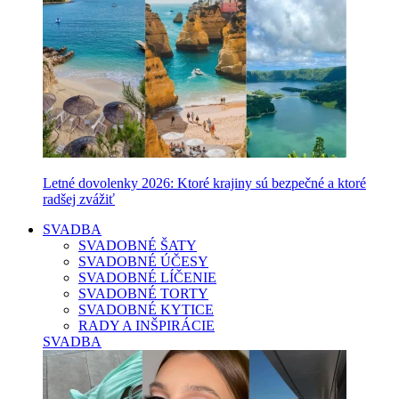
Letné dovolenky 2026: Ktoré krajiny sú bezpečné a ktoré
radšej zvážiť
SVADBA
SVADOBNÉ ŠATY
SVADOBNÉ ÚČESY
SVADOBNÉ LÍČENIE
SVADOBNÉ TORTY
SVADOBNÉ KYTICE
RADY A INŠPIRÁCIE
SVADBA