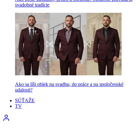
svadobné tradície
Ako sa líši oblek na svadbu, do práce a na spoločenské
udalosti?
SÚŤAŽE
TV