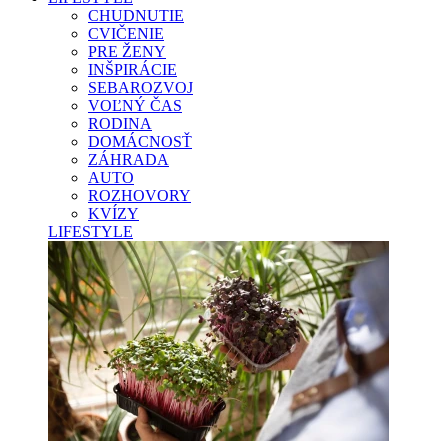
CHUDNUTIE
CVIČENIE
PRE ŽENY
INŠPIRÁCIE
SEBAROZVOJ
VOĽNÝ ČAS
RODINA
DOMÁCNOSŤ
ZÁHRADA
AUTO
ROZHOVORY
KVÍZY
LIFESTYLE