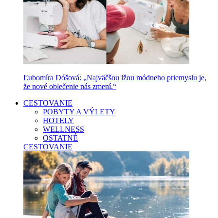
Ľubomíra Dóšová: „Najväčšou lžou módneho priemyslu je,
že nové oblečenie nás zmení.“
CESTOVANIE
POBYTY A VÝLETY
HOTELY
WELLNESS
OSTATNÉ
CESTOVANIE