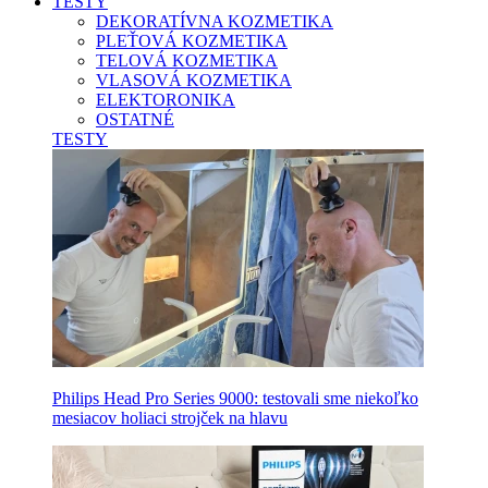
TESTY
DEKORATÍVNA KOZMETIKA
PLEŤOVÁ KOZMETIKA
TELOVÁ KOZMETIKA
VLASOVÁ KOZMETIKA
ELEKTORONIKA
OSTATNÉ
TESTY
Philips Head Pro Series 9000: testovali sme niekoľko
mesiacov holiaci strojček na hlavu