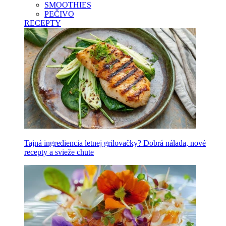
SMOOTHIES
PEČIVO
RECEPTY
Tajná ingrediencia letnej grilovačky? Dobrá nálada, nové
recepty a svieže chute