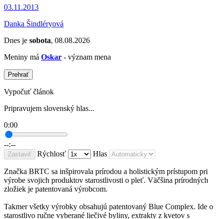
03.11.2013
Danka Šindléryová
Dnes je
sobota
, 08.08.2026
Meniny má
Oskar
- význam mena
Prehrať
Vypočuť článok
Pripravujem slovenský hlas...
0:00
--:--
Rýchlosť
Hlas
Zastaviť
Značka BRTC sa inšpirovala prírodou a holistickým prístupom pri
výrobe svojich produktov starostlivosti o pleť. Väčšina prírodných
zložiek je patentovaná výrobcom.
Takmer všetky výrobky obsahujú patentovaný Blue Complex. Ide o
starostlivo ručne vyberané liečivé byliny, extrakty z kvetov s