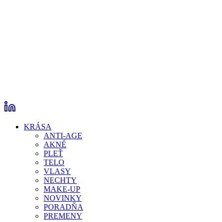
KRÁSA
ANTI-AGE
AKNÉ
PLEŤ
TELO
VLASY
NECHTY
MAKE-UP
NOVINKY
PORADŇA
PREMENY