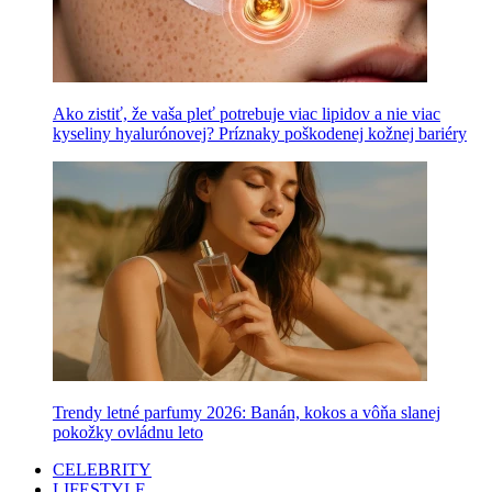
Ako zistiť, že vaša pleť potrebuje viac lipidov a nie viac
kyseliny hyalurónovej? Príznaky poškodenej kožnej bariéry
Trendy letné parfumy 2026: Banán, kokos a vôňa slanej
pokožky ovládnu leto
CELEBRITY
LIFESTYLE