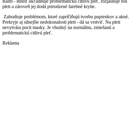
Balm - ihneď ukľudňuje problematickú citlivú pleť, rozjasňuje tón
pleti a zároveň jej dodá prirodzené farebné krytie.
Zabraňuje problémom, ktoré zapríčiňujú tvorbu pupienkov a akné.
Prekryje aj silnejšie nedokonalosti pleti
- dá sa vrstviť. Na pleti
nevytvára pocit masky.
Je vhodný na normálnu, zmiešanú a
problematickú citlivú pleť.
Reklama