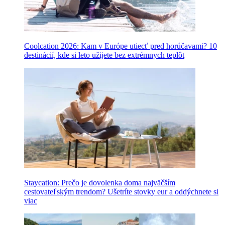
Coolcation 2026: Kam v Európe utiecť pred horúčavami? 10
destinácií, kde si leto užijete bez extrémnych teplôt
Staycation: Prečo je dovolenka doma najväčším
cestovateľským trendom? Ušetríte stovky eur a oddýchnete si
viac