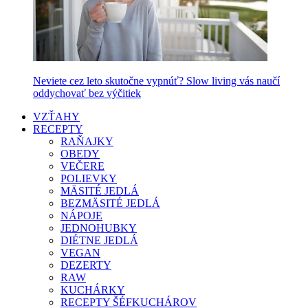
Neviete cez leto skutočne vypnúť? Slow living vás naučí
oddychovať bez výčitiek
VZŤAHY
RECEPTY
RAŇAJKY
OBEDY
VEČERE
POLIEVKY
MÄSITÉ JEDLÁ
BEZMÄSITÉ JEDLÁ
NÁPOJE
JEDNOHUBKY
DIÉTNE JEDLÁ
VEGAN
DEZERTY
RAW
KUCHÁRKY
RECEPTY ŠÉFKUCHÁROV