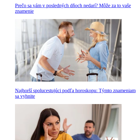
Prečo sa vám v posledných dňoch nedarí? Môže za to vaše
znamenie
Najhorší spolucestujúci podľa horoskopu: Týmto znameniam
sa vyhnite