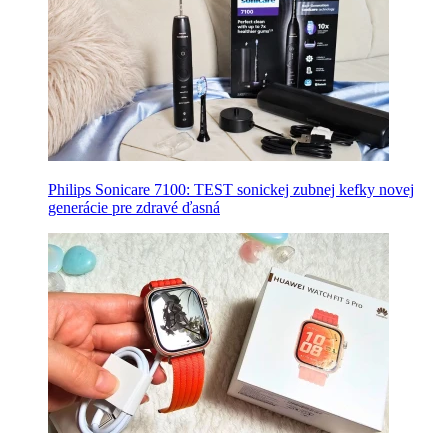
Philips Sonicare 7100: TEST sonickej zubnej kefky novej
generácie pre zdravé ďasná