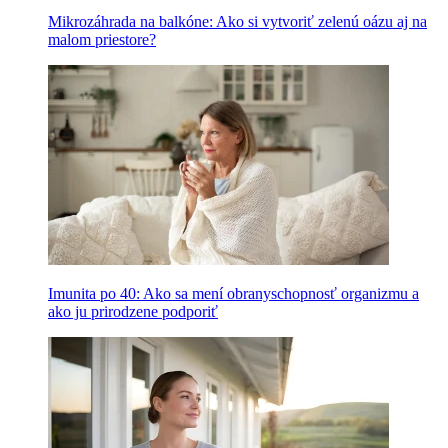
Mikrozáhrada na balkóne: Ako si vytvoriť zelenú oázu aj na
malom priestore?
Imunita po 40: Ako sa mení obranyschopnosť organizmu a
ako ju prirodzene podporiť