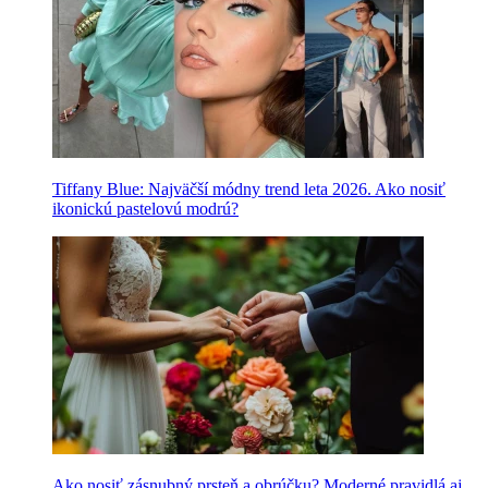
Tiffany Blue: Najväčší módny trend leta 2026. Ako nosiť
ikonickú pastelovú modrú?
Ako nosiť zásnubný prsteň a obrúčku? Moderné pravidlá aj