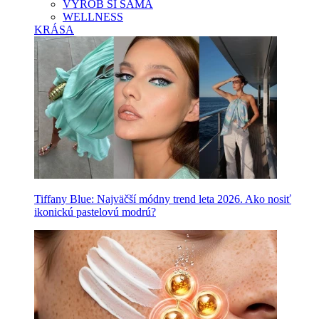
VYROB SI SAMA
WELLNESS
KRÁSA
Tiffany Blue: Najväčší módny trend leta 2026. Ako nosiť
ikonickú pastelovú modrú?