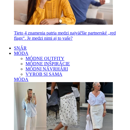
Tieto 4 znamenia patria medzi najväčšie partnerské „red
flags“. Je medzi nimi aj to vaše?
SNÁR
MÓDA
MÓDNE OUTFITY
MÓDNE INŠPIRÁCIE
MÓDNI NÁVRHÁRI
VYROB SI SAMA
MÓDA