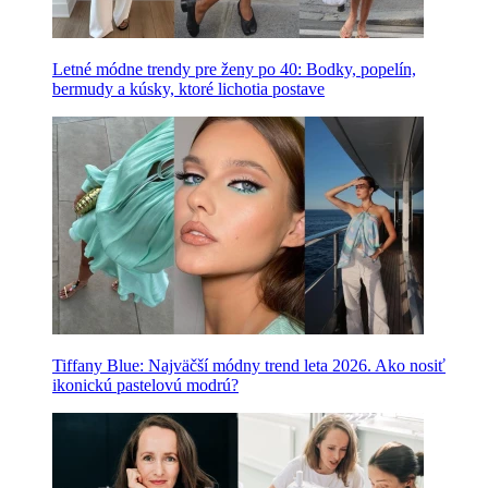
Letné módne trendy pre ženy po 40: Bodky, popelín,
bermudy a kúsky, ktoré lichotia postave
Tiffany Blue: Najväčší módny trend leta 2026. Ako nosiť
ikonickú pastelovú modrú?