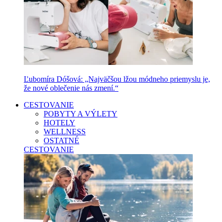
Ľubomíra Dóšová: „Najväčšou lžou módneho priemyslu je,
že nové oblečenie nás zmení.“
CESTOVANIE
POBYTY A VÝLETY
HOTELY
WELLNESS
OSTATNÉ
CESTOVANIE