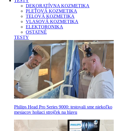
TESTY
DEKORATÍVNA KOZMETIKA
PLEŤOVÁ KOZMETIKA
TELOVÁ KOZMETIKA
VLASOVÁ KOZMETIKA
ELEKTORONIKA
OSTATNÉ
TESTY
Philips Head Pro Series 9000: testovali sme niekoľko
mesiacov holiaci strojček na hlavu