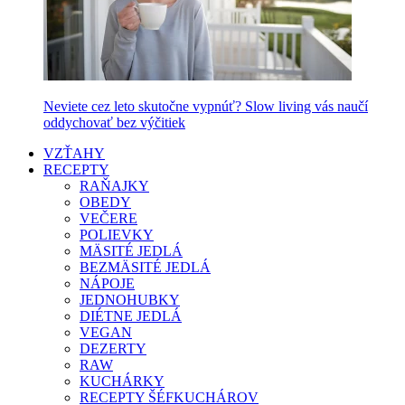
Neviete cez leto skutočne vypnúť? Slow living vás naučí
oddychovať bez výčitiek
VZŤAHY
RECEPTY
RAŇAJKY
OBEDY
VEČERE
POLIEVKY
MÄSITÉ JEDLÁ
BEZMÄSITÉ JEDLÁ
NÁPOJE
JEDNOHUBKY
DIÉTNE JEDLÁ
VEGAN
DEZERTY
RAW
KUCHÁRKY
RECEPTY ŠÉFKUCHÁROV