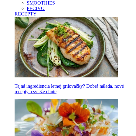
SMOOTHIES
PEČIVO
RECEPTY
Tajná ingrediencia letnej grilovačky? Dobrá nálada, nové
recepty a svieže chute