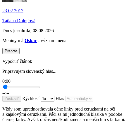
23.02.2017
Tatiana Dologová
Dnes je
sobota
, 08.08.2026
Meniny má
Oskar
- význam mena
Prehrať
Vypočuť článok
Pripravujem slovenský hlas...
0:00
--:--
Rýchlosť
Hlas
Zastaviť
Vždy som uprednostňovala očné linky pred ceruzkami na oči
a kajalovými ceruzkami. Páči sa mi jednoduchá klasika v podobe
čiernej farby. Avšak občas neuškodí zmena a menšia hra s farbami.