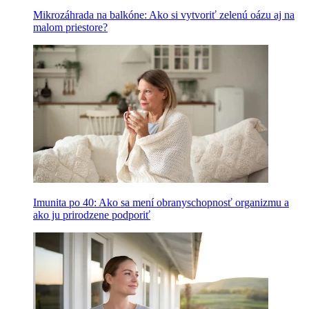
Mikrozáhrada na balkóne: Ako si vytvoriť zelenú oázu aj na
malom priestore?
Imunita po 40: Ako sa mení obranyschopnosť organizmu a
ako ju prirodzene podporiť