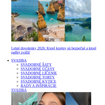
Letné dovolenky 2026: Ktoré krajiny sú bezpečné a ktoré
radšej zvážiť
SVADBA
SVADOBNÉ ŠATY
SVADOBNÉ ÚČESY
SVADOBNÉ LÍČENIE
SVADOBNÉ TORTY
SVADOBNÉ KYTICE
RADY A INŠPIRÁCIE
SVADBA