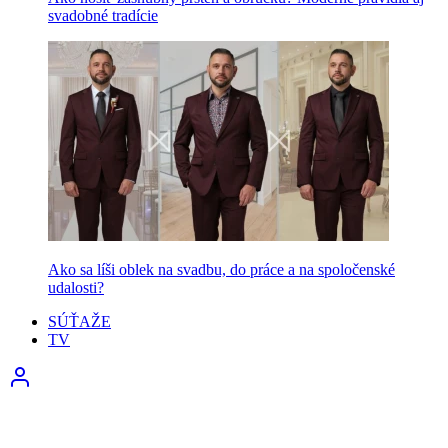
svadobné tradície
Ako sa líši oblek na svadbu, do práce a na spoločenské
udalosti?
SÚŤAŽE
TV