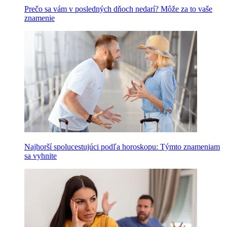
Prečo sa vám v posledných dňoch nedarí? Môže za to vaše
znamenie
Najhorší spolucestujúci podľa horoskopu: Týmto znameniam
sa vyhnite