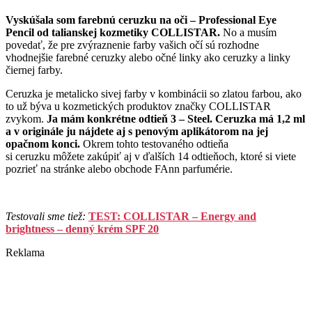
Vyskúšala som farebnú ceruzku na oči – Professional Eye
Pencil od talianskej kozmetiky COLLISTAR.
No a musím
povedať, že pre zvýraznenie farby vašich očí sú rozhodne
vhodnejšie farebné ceruzky alebo očné linky ako ceruzky a linky
čiernej farby.
Ceruzka je metalicko sivej farby v kombinácii so zlatou farbou, ako
to už býva u kozmetických produktov značky COLLISTAR
zvykom.
Ja mám konkrétne odtieň 3 – Steel. Ceruzka má 1,2 ml
a v originále ju nájdete aj s penovým aplikátorom na jej
opačnom konci.
Okrem tohto testovaného odtieňa
si ceruzku môžete zakúpiť aj v ďalších 14 odtieňoch, ktoré si viete
pozrieť na stránke alebo obchode FAnn parfumérie.
Testovali sme tiež:
TEST: COLLISTAR – Energy and
brightness – denný krém SPF 20
Reklama