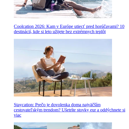
Coolcation 2026: Kam v Európe utiecť pred horúčavami? 10
destinácií, kde si leto užijete bez extrémnych teplôt
Staycation: Prečo je dovolenka doma najväčším
cestovateľským trendom? Ušetríte stovky eur a oddýchnete si
viac