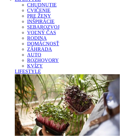
CHUDNUTIE
CVIČENIE
PRE ŽENY
INŠPIRÁCIE
SEBAROZVOJ
VOĽNÝ ČAS
RODINA
DOMÁCNOSŤ
ZÁHRADA
AUTO
ROZHOVORY
KVÍZY
LIFESTYLE