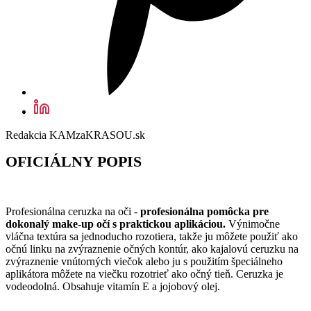
Redakcia KAMzaKRASOU.sk
OFICIÁLNY POPIS
Profesionálna ceruzka na oči -
profesionálna pomôcka pre
dokonalý make-up očí s praktickou aplikáciou.
Výnimočne
vláčna textúra sa jednoducho rozotiera, takže ju môžete použiť ako
očnú linku na zvýraznenie očných kontúr, ako kajalovú ceruzku na
zvýraznenie vnútorných viečok alebo ju s použitím špeciálneho
aplikátora môžete na viečku rozotrieť ako očný tieň. Ceruzka je
vodeodolná. Obsahuje vitamín E a jojobový olej.