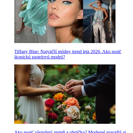
Tiffany Blue: Najväčší módny trend leta 2026. Ako nosiť
ikonickú pastelovú modrú?
Ako nosiť zásnubný prsteň a obrúčku? Moderné pravidlá aj