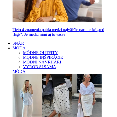
Tieto 4 znamenia patria medzi najväčšie partnerské „red
flags“. Je medzi nimi aj to vaše?
SNÁR
MÓDA
MÓDNE OUTFITY
MÓDNE INŠPIRÁCIE
MÓDNI NÁVRHÁRI
VYROB SI SAMA
MÓDA