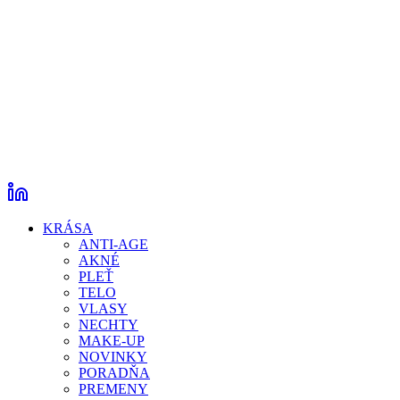
KRÁSA
ANTI-AGE
AKNÉ
PLEŤ
TELO
VLASY
NECHTY
MAKE-UP
NOVINKY
PORADŇA
PREMENY