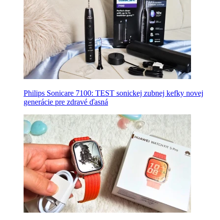
Philips Sonicare 7100: TEST sonickej zubnej kefky novej
generácie pre zdravé ďasná