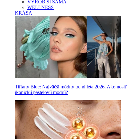
VYROB SI SAMA
WELLNESS
KRÁSA
Tiffany Blue: Najväčší módny trend leta 2026. Ako nosiť
ikonickú pastelovú modrú?