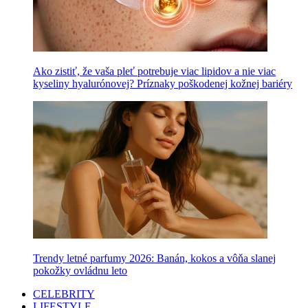
Ako zistiť, že vaša pleť potrebuje viac lipidov a nie viac
kyseliny hyalurónovej? Príznaky poškodenej kožnej bariéry
Trendy letné parfumy 2026: Banán, kokos a vôňa slanej
pokožky ovládnu leto
CELEBRITY
LIFESTYLE