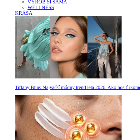
VYROB SI SAMA
WELLNESS
KRÁSA
Tiffany Blue: Najväčší módny trend leta 2026. Ako nosiť ikon