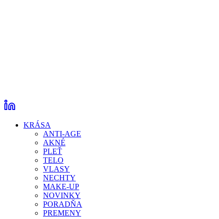
KRÁSA
ANTI-AGE
AKNÉ
PLEŤ
TELO
VLASY
NECHTY
MAKE-UP
NOVINKY
PORADŇA
PREMENY