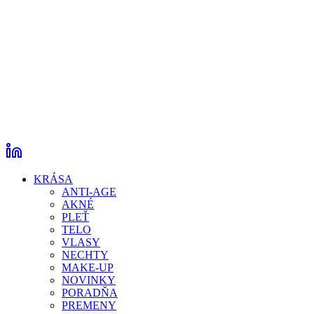
KRÁSA
ANTI-AGE
AKNÉ
PLEŤ
TELO
VLASY
NECHTY
MAKE-UP
NOVINKY
PORADŇA
PREMENY