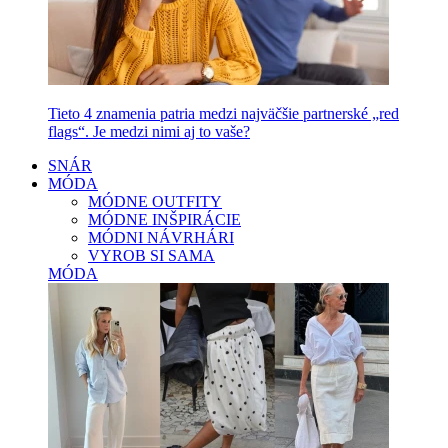
Tieto 4 znamenia patria medzi najväčšie partnerské „red
flags“. Je medzi nimi aj to vaše?
SNÁR
MÓDA
MÓDNE OUTFITY
MÓDNE INŠPIRÁCIE
MÓDNI NÁVRHÁRI
VYROB SI SAMA
MÓDA