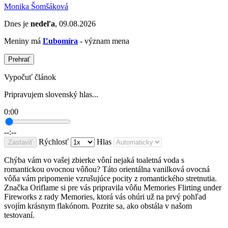
Monika Šomšáková
Dnes je
nedeľa
, 09.08.2026
Meniny má
Ľubomíra
- význam mena
Prehrať
Vypočuť článok
Pripravujem slovenský hlas...
0:00
--:--
Rýchlosť
Hlas
Zastaviť
Chýba vám vo vašej zbierke vôní nejaká toaletná voda s
romantickou ovocnou vôňou? Táto orientálna vanilková ovocná
vôňa vám pripomenie vzrušujúce pocity z romantického stretnutia.
Značka Oriflame si pre vás pripravila vôňu Memories Flirting under
Fireworks z rady Memories, ktorá vás ohúri už na prvý pohľad
svojím krásnym flakónom. Pozrite sa, ako obstála v našom
testovaní.