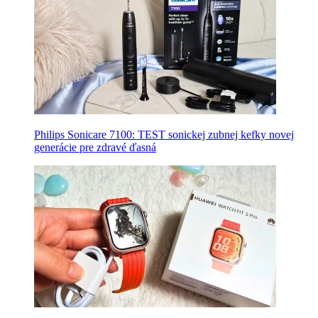
Philips Sonicare 7100: TEST sonickej zubnej kefky novej
generácie pre zdravé ďasná