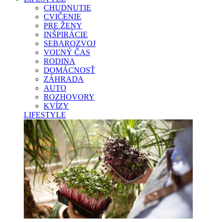
CHUDNUTIE
CVIČENIE
PRE ŽENY
INŠPIRÁCIE
SEBAROZVOJ
VOĽNÝ ČAS
RODINA
DOMÁCNOSŤ
ZÁHRADA
AUTO
ROZHOVORY
KVÍZY
LIFESTYLE