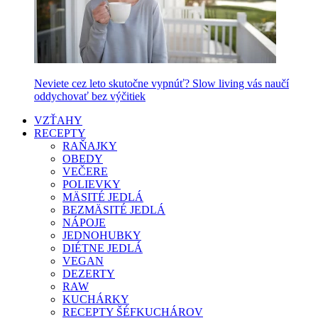
Neviete cez leto skutočne vypnúť? Slow living vás naučí
oddychovať bez výčitiek
VZŤAHY
RECEPTY
RAŇAJKY
OBEDY
VEČERE
POLIEVKY
MÄSITÉ JEDLÁ
BEZMÄSITÉ JEDLÁ
NÁPOJE
JEDNOHUBKY
DIÉTNE JEDLÁ
VEGAN
DEZERTY
RAW
KUCHÁRKY
RECEPTY ŠÉFKUCHÁROV