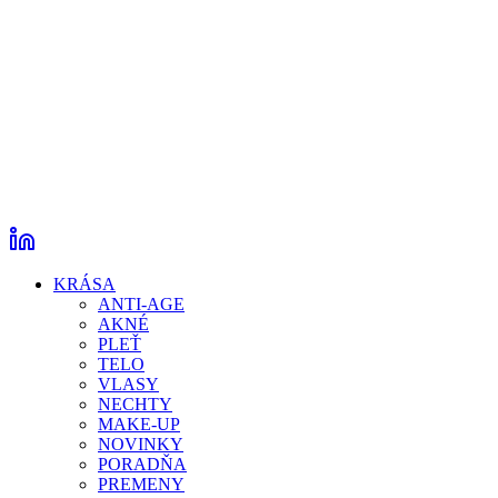
KRÁSA
ANTI-AGE
AKNÉ
PLEŤ
TELO
VLASY
NECHTY
MAKE-UP
NOVINKY
PORADŇA
PREMENY