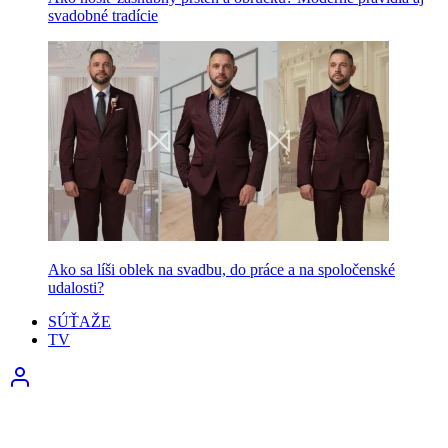
svadobné tradície
Ako sa líši oblek na svadbu, do práce a na spoločenské
udalosti?
SÚŤAŽE
TV