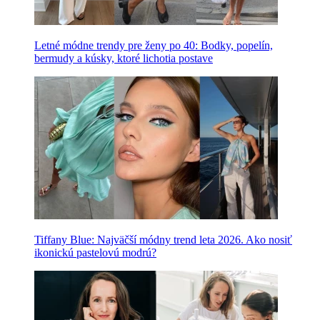
Letné módne trendy pre ženy po 40: Bodky, popelín,
bermudy a kúsky, ktoré lichotia postave
Tiffany Blue: Najväčší módny trend leta 2026. Ako nosiť
ikonickú pastelovú modrú?