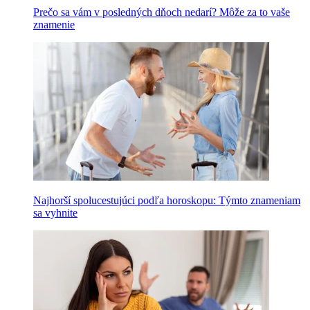
Prečo sa vám v posledných dňoch nedarí? Môže za to vaše
znamenie
Najhorší spolucestujúci podľa horoskopu: Týmto znameniam
sa vyhnite