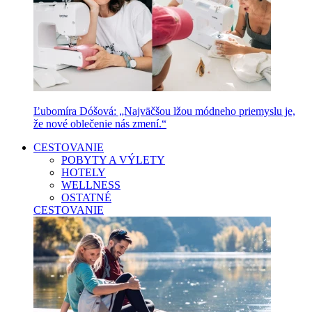
Ľubomíra Dóšová: „Najväčšou lžou módneho priemyslu je,
že nové oblečenie nás zmení.“
CESTOVANIE
POBYTY A VÝLETY
HOTELY
WELLNESS
OSTATNÉ
CESTOVANIE