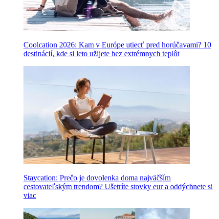
Coolcation 2026: Kam v Európe utiecť pred horúčavami? 10
destinácií, kde si leto užijete bez extrémnych teplôt
Staycation: Prečo je dovolenka doma najväčším
cestovateľským trendom? Ušetríte stovky eur a oddýchnete si
viac