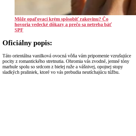
Môže opaľovací krém spôsobiť rakovinu? Čo
hovoria vedecké dôkazy a prečo sa netreba báť
SPF
Oficiálny popis:
Táto orientálna vanilková ovocná vôňa vám pripomenie vzrušujúce
pocity z romantického stretnutia. Ohromia vás zvodné, jemné tóny
marhule spolu so srdcom z bielej ruže a vášnivej, opojnej stopy
sladkých praliniek, ktoré vo vás prebudia neutíchajúcu túžbu.