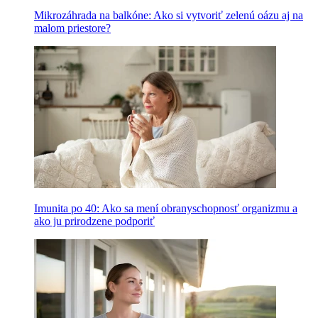
Mikrozáhrada na balkóne: Ako si vytvoriť zelenú oázu aj na
malom priestore?
Imunita po 40: Ako sa mení obranyschopnosť organizmu a
ako ju prirodzene podporiť