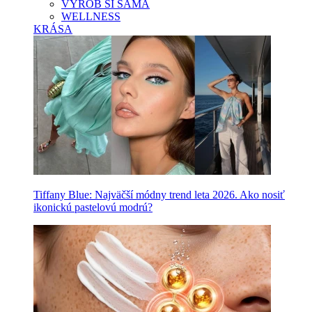
VYROB SI SAMA
WELLNESS
KRÁSA
Tiffany Blue: Najväčší módny trend leta 2026. Ako nosiť
ikonickú pastelovú modrú?