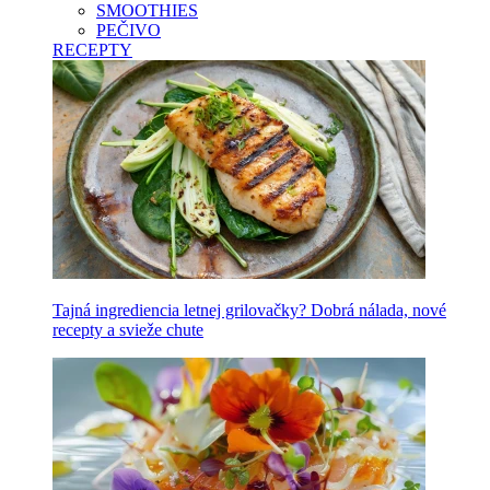
SMOOTHIES
PEČIVO
RECEPTY
Tajná ingrediencia letnej grilovačky? Dobrá nálada, nové
recepty a svieže chute