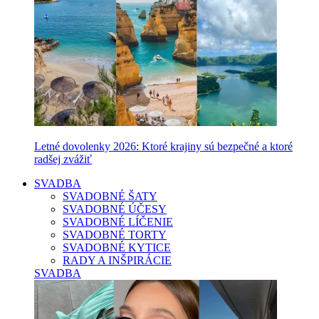
Letné dovolenky 2026: Ktoré krajiny sú bezpečné a ktoré
radšej zvážiť
SVADBA
SVADOBNÉ ŠATY
SVADOBNÉ ÚČESY
SVADOBNÉ LÍČENIE
SVADOBNÉ TORTY
SVADOBNÉ KYTICE
RADY A INŠPIRÁCIE
SVADBA