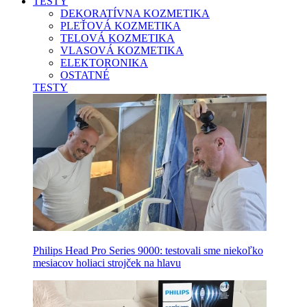
TESTY
DEKORATÍVNA KOZMETIKA
PLEŤOVÁ KOZMETIKA
TELOVÁ KOZMETIKA
VLASOVÁ KOZMETIKA
ELEKTORONIKA
OSTATNÉ
TESTY
Philips Head Pro Series 9000: testovali sme niekoľko
mesiacov holiaci strojček na hlavu