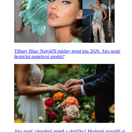
Tiffany Blue: Najväčší módny trend leta 2026. Ako nosiť
ikonickú pastelovú modrú?
Ako nosiť zásnubný prsteň a obrúčku? Moderné pravidlá aj