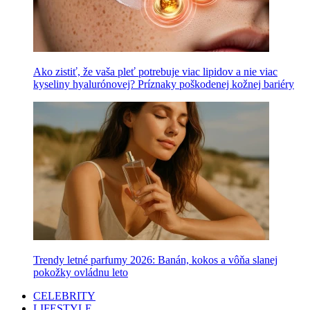
Ako zistiť, že vaša pleť potrebuje viac lipidov a nie viac
kyseliny hyalurónovej? Príznaky poškodenej kožnej bariéry
Trendy letné parfumy 2026: Banán, kokos a vôňa slanej
pokožky ovládnu leto
CELEBRITY
LIFESTYLE