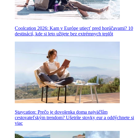
Coolcation 2026: Kam v Európe utiecť pred horúčavami? 10
destinácií, kde si leto užijete bez extrémnych teplôt
Staycation: Prečo je dovolenka doma najväčším
cestovateľským trendom? Ušetríte stovky eur a oddýchnete si
viac