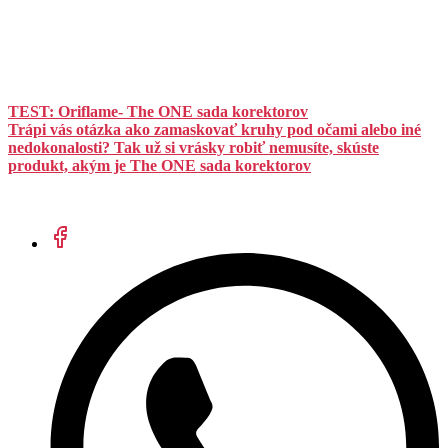
TEST: Oriflame- The ONE sada korektorov
Trápi vás otázka ako zamaskovať kruhy pod očami alebo iné
nedokonalosti? Tak už si vrásky robiť nemusíte, skúste
produkt, akým je The ONE sada korektorov