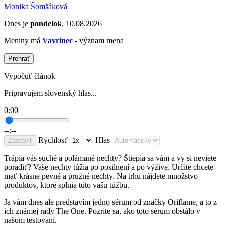
Monika Šomšáková
Dnes je
pondelok
, 10.08.2026
Meniny má
Vavrinec
- význam mena
Prehrať
Vypočuť článok
Pripravujem slovenský hlas...
0:00
--:--
Rýchlosť
Hlas
Zastaviť
Trápia vás suché a polámané nechty? Štiepia sa vám a vy si neviete
poradiť? Vaše nechty túžia po posilnení a po výžive. Určite chcete
mať krásne pevné a pružné nechty. Na trhu nájdete množstvo
produktov, ktoré splnia túto vašu túžbu.
Ja vám dnes ale predstavím jedno sérum od značky Oriflame, a to z
ich známej rady The One. Pozrite sa, ako toto sérum obstálo v
našom testovaní.