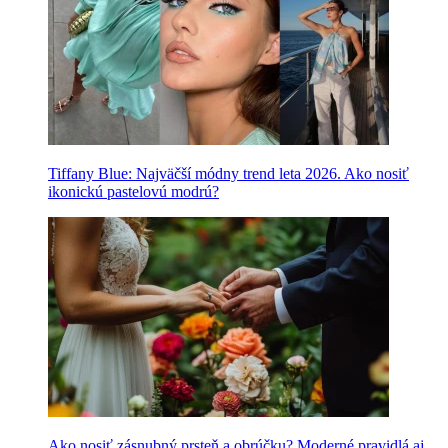
Tiffany Blue: Najväčší módny trend leta 2026. Ako nosiť
ikonickú pastelovú modrú?
Ako nosiť zásnubný prsteň a obrúčku? Moderné pravidlá aj