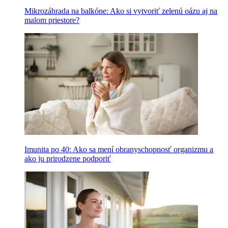
Mikrozáhrada na balkóne: Ako si vytvoriť zelenú oázu aj na
malom priestore?
Imunita po 40: Ako sa mení obranyschopnosť organizmu a
ako ju prirodzene podporiť