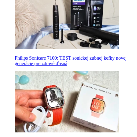
Philips Sonicare 7100: TEST sonickej zubnej kefky novej
generácie pre zdravé ďasná