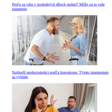
Prečo sa vám v posledných dňoch nedarí? Môže za to vaše
znamenie
Najhorší spolucestujúci podľa horoskopu: Týmto znameniam
sa vyhnite