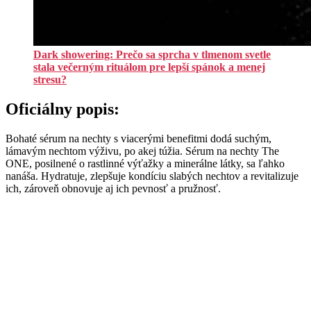
Dark showering: Prečo sa sprcha v tlmenom svetle
stala večerným rituálom pre lepší spánok a menej
stresu?
Oficiálny popis:
Bohaté sérum na nechty s viacerými benefitmi dodá suchým,
lámavým nechtom výživu, po akej túžia. Sérum na nechty The
ONE, posilnené o rastlinné výťažky a minerálne látky, sa ľahko
nanáša. Hydratuje, zlepšuje kondíciu slabých nechtov a revitalizuje
ich, zároveň obnovuje aj ich pevnosť a pružnosť.