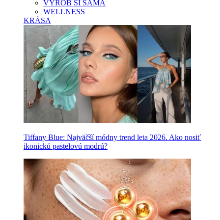
VYROB SI SAMA
WELLNESS
KRÁSA
Tiffany Blue: Najväčší módny trend leta 2026. Ako nosiť
ikonickú pastelovú modrú?