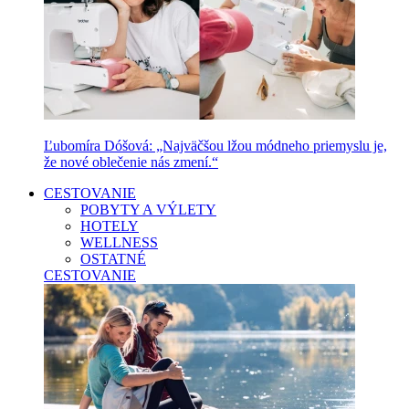
Ľubomíra Dóšová: „Najväčšou lžou módneho priemyslu je,
že nové oblečenie nás zmení.“
CESTOVANIE
POBYTY A VÝLETY
HOTELY
WELLNESS
OSTATNÉ
CESTOVANIE