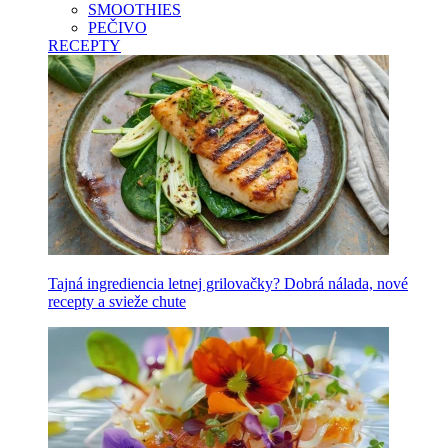
SMOOTHIES
PEČIVO
RECEPTY
Tajná ingrediencia letnej grilovačky? Dobrá nálada, nové
recepty a svieže chute