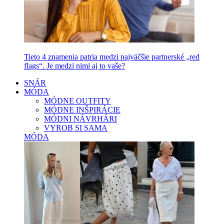
Tieto 4 znamenia patria medzi najväčšie partnerské „red
flags“. Je medzi nimi aj to vaše?
SNÁR
MÓDA
MÓDNE OUTFITY
MÓDNE INŠPIRÁCIE
MÓDNI NÁVRHÁRI
VYROB SI SAMA
MÓDA