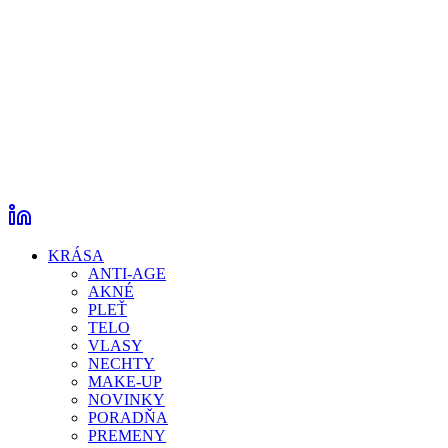
KRÁSA
ANTI-AGE
AKNÉ
PLEŤ
TELO
VLASY
NECHTY
MAKE-UP
NOVINKY
PORADŇA
PREMENY