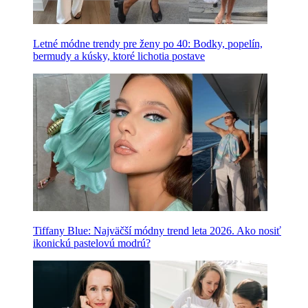
Letné módne trendy pre ženy po 40: Bodky, popelín,
bermudy a kúsky, ktoré lichotia postave
Tiffany Blue: Najväčší módny trend leta 2026. Ako nosiť
ikonickú pastelovú modrú?