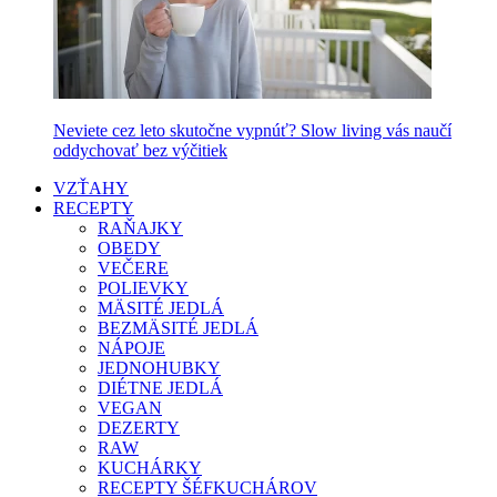
Neviete cez leto skutočne vypnúť? Slow living vás naučí
oddychovať bez výčitiek
VZŤAHY
RECEPTY
RAŇAJKY
OBEDY
VEČERE
POLIEVKY
MÄSITÉ JEDLÁ
BEZMÄSITÉ JEDLÁ
NÁPOJE
JEDNOHUBKY
DIÉTNE JEDLÁ
VEGAN
DEZERTY
RAW
KUCHÁRKY
RECEPTY ŠÉFKUCHÁROV