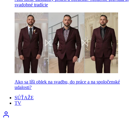
svadobné tradície
Ako sa líši oblek na svadbu, do práce a na spoločenské
udalosti?
SÚŤAŽE
TV