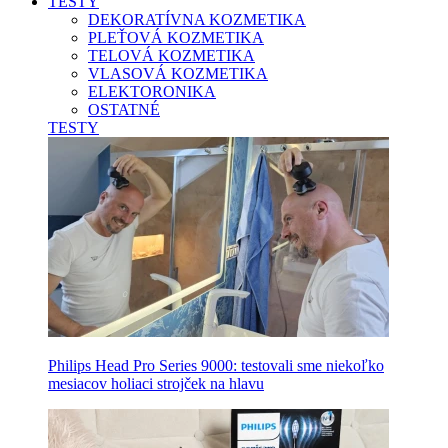
TESTY
DEKORATÍVNA KOZMETIKA
PLEŤOVÁ KOZMETIKA
TELOVÁ KOZMETIKA
VLASOVÁ KOZMETIKA
ELEKTORONIKA
OSTATNÉ
TESTY
Philips Head Pro Series 9000: testovali sme niekoľko
mesiacov holiaci strojček na hlavu