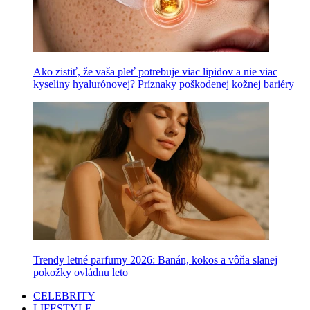
Ako zistiť, že vaša pleť potrebuje viac lipidov a nie viac
kyseliny hyalurónovej? Príznaky poškodenej kožnej bariéry
Trendy letné parfumy 2026: Banán, kokos a vôňa slanej
pokožky ovládnu leto
CELEBRITY
LIFESTYLE