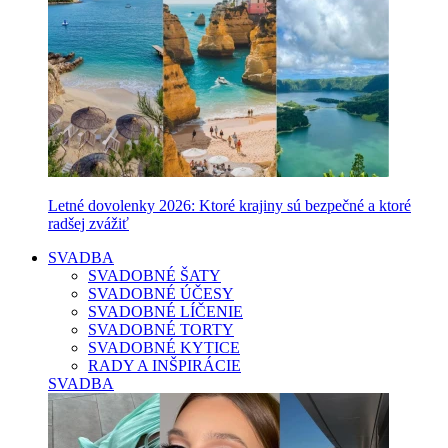
Letné dovolenky 2026: Ktoré krajiny sú bezpečné a ktoré
radšej zvážiť
SVADBA
SVADOBNÉ ŠATY
SVADOBNÉ ÚČESY
SVADOBNÉ LÍČENIE
SVADOBNÉ TORTY
SVADOBNÉ KYTICE
RADY A INŠPIRÁCIE
SVADBA