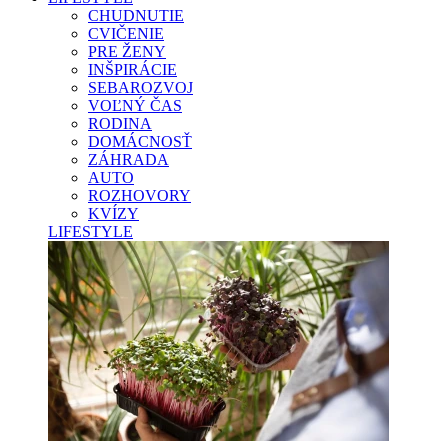
CHUDNUTIE
CVIČENIE
PRE ŽENY
INŠPIRÁCIE
SEBAROZVOJ
VOĽNÝ ČAS
RODINA
DOMÁCNOSŤ
ZÁHRADA
AUTO
ROZHOVORY
KVÍZY
LIFESTYLE