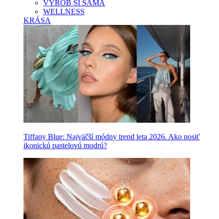
VYROB SI SAMA
WELLNESS
KRÁSA
Tiffany Blue: Najväčší módny trend leta 2026. Ako nosiť
ikonickú pastelovú modrú?