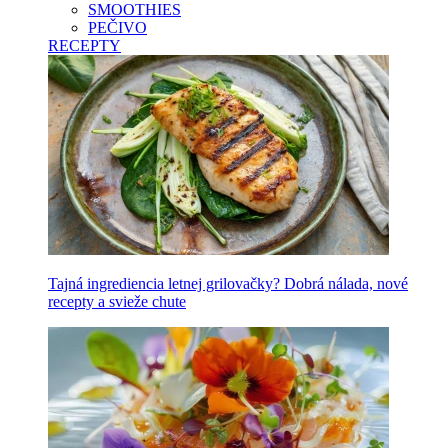
SMOOTHIES
PEČIVO
RECEPTY
Tajná ingrediencia letnej grilovačky? Dobrá nálada, nové
recepty a svieže chute