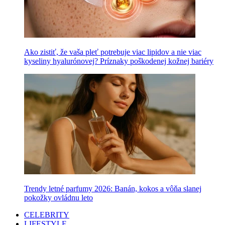
Ako zistiť, že vaša pleť potrebuje viac lipidov a nie viac
kyseliny hyalurónovej? Príznaky poškodenej kožnej bariéry
Trendy letné parfumy 2026: Banán, kokos a vôňa slanej
pokožky ovládnu leto
CELEBRITY
LIFESTYLE