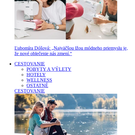
Ľubomíra Dóšová: „Najväčšou lžou módneho priemyslu je,
že nové oblečenie nás zmení.“
CESTOVANIE
POBYTY A VÝLETY
HOTELY
WELLNESS
OSTATNÉ
CESTOVANIE