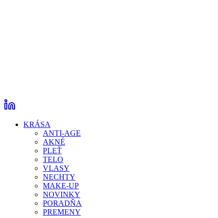
KRÁSA
ANTI-AGE
AKNÉ
PLEŤ
TELO
VLASY
NECHTY
MAKE-UP
NOVINKY
PORADŇA
PREMENY