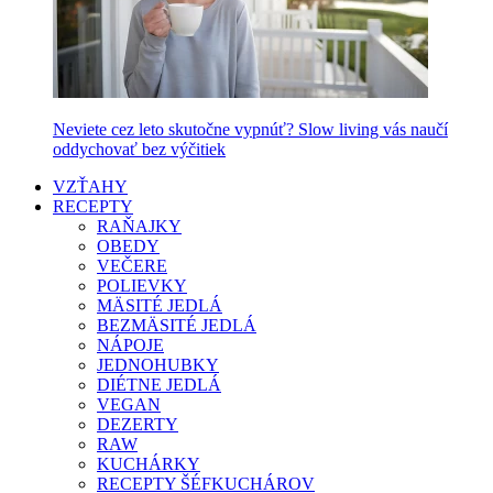
Neviete cez leto skutočne vypnúť? Slow living vás naučí
oddychovať bez výčitiek
VZŤAHY
RECEPTY
RAŇAJKY
OBEDY
VEČERE
POLIEVKY
MÄSITÉ JEDLÁ
BEZMÄSITÉ JEDLÁ
NÁPOJE
JEDNOHUBKY
DIÉTNE JEDLÁ
VEGAN
DEZERTY
RAW
KUCHÁRKY
RECEPTY ŠÉFKUCHÁROV