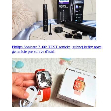
Philips Sonicare 7100: TEST sonickej zubnej kefky novej
generácie pre zdravé ďasná