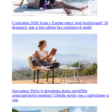
Coolcation 2026: Kam v Európe utiecť pred horúčavami? 10
destinácií, kde si leto užijete bez extrémnych teplôt
Staycation: Prečo je dovolenka doma najväčším
cestovateľským trendom? Ušetríte stovky eur a oddýchnete si
viac