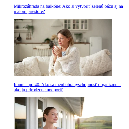
Mikrozáhrada na balkóne: Ako si vytvoriť zelenú oázu aj na
malom priestore?
Imunita po 40: Ako sa mení obranyschopnosť organizmu a
ako ju prirodzene podporiť