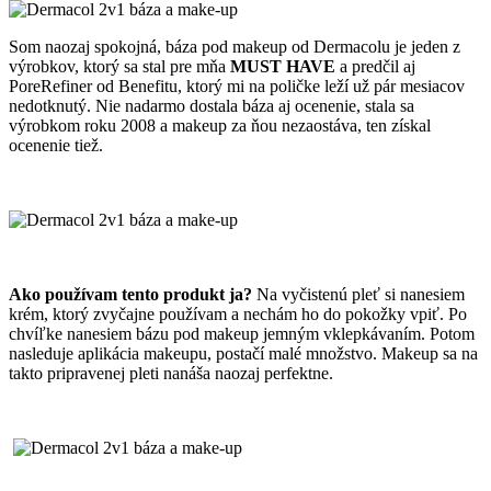
Som naozaj spokojná, báza pod makeup od Dermacolu je jeden z
výrobkov, ktorý sa stal pre mňa
MUST HAVE
a predčil aj
PoreRefiner od Benefitu, ktorý mi na poličke leží už pár mesiacov
nedotknutý. Nie nadarmo dostala báza aj ocenenie, stala sa
výrobkom roku 2008 a makeup za ňou nezaostáva, ten získal
ocenenie tiež.
Ako používam tento produkt ja?
Na vyčistenú pleť si nanesiem
krém, ktorý zvyčajne používam a nechám ho do pokožky vpiť. Po
chvíľke nanesiem bázu pod makeup jemným vklepkávaním. Potom
nasleduje aplikácia makeupu, postačí malé množstvo. Makeup sa na
takto pripravenej pleti nanáša naozaj perfektne.