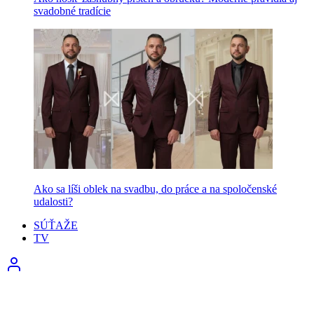
svadobné tradície
Ako sa líši oblek na svadbu, do práce a na spoločenské
udalosti?
SÚŤAŽE
TV