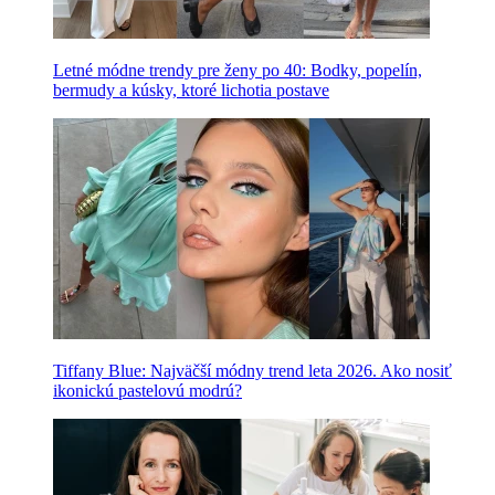
Letné módne trendy pre ženy po 40: Bodky, popelín,
bermudy a kúsky, ktoré lichotia postave
Tiffany Blue: Najväčší módny trend leta 2026. Ako nosiť
ikonickú pastelovú modrú?