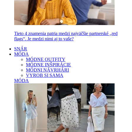
Tieto 4 znamenia patria medzi najväčšie partnerské „red
flags“. Je medzi nimi aj to vaše?
SNÁR
MÓDA
MÓDNE OUTFITY
MÓDNE INŠPIRÁCIE
MÓDNI NÁVRHÁRI
VYROB SI SAMA
MÓDA