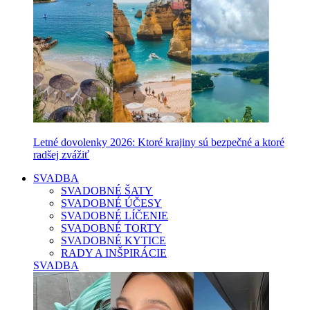
Letné dovolenky 2026: Ktoré krajiny sú bezpečné a ktoré
radšej zvážiť
SVADBA
SVADOBNÉ ŠATY
SVADOBNÉ ÚČESY
SVADOBNÉ LÍČENIE
SVADOBNÉ TORTY
SVADOBNÉ KYTICE
RADY A INŠPIRÁCIE
SVADBA