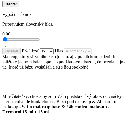
Prehrať
Vypočuť článok
Pripravujem slovenský hlas...
0:00
--:--
Rýchlosť
Hlas
Zastaviť
Makeup, ktorý si zamilujete a je naozaj v praktickom balení. Je
totižto v jednom balení spolu s podkladovou bázou, čo ocenia najmä
tie, ktoré už bázu vyskúšali a sú s ňou spokojné
Milé čitateľky, chcela by som Vám predstaviť výrobok od značky
Dermacol a ide konkrétne o -
Bázu pod make-up & 24h control
make-up -
Satin make-up base & 24h control make-up -
Dermacol 15 ml + 15 ml
.