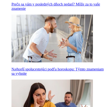
Prečo sa vám v posledných dňoch nedarí? Môže za to vaše
znamenie
Najhorší spolucestujúci podľa horoskopu: Týmto znameniam
sa vyhnite