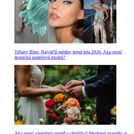
Tiffany Blue: Najväčší módny trend leta 2026. Ako nosiť
ikonickú pastelovú modrú?
Ako nosiť zásnubný prsteň a obrúčku? Moderné pravidlá aj