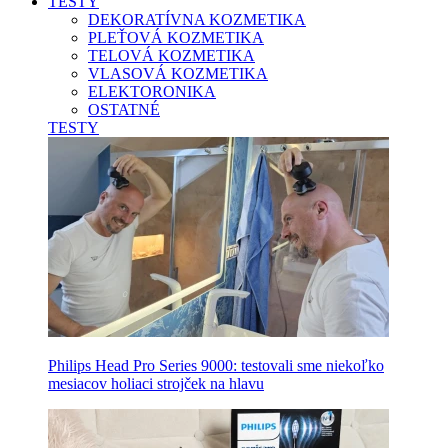
TESTY
DEKORATÍVNA KOZMETIKA
PLEŤOVÁ KOZMETIKA
TELOVÁ KOZMETIKA
VLASOVÁ KOZMETIKA
ELEKTORONIKA
OSTATNÉ
TESTY
Philips Head Pro Series 9000: testovali sme niekoľko
mesiacov holiaci strojček na hlavu