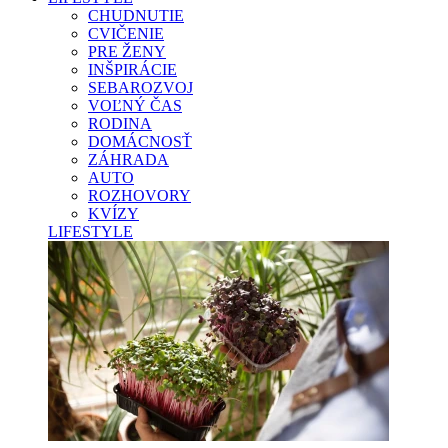
CHUDNUTIE
CVIČENIE
PRE ŽENY
INŠPIRÁCIE
SEBAROZVOJ
VOĽNÝ ČAS
RODINA
DOMÁCNOSŤ
ZÁHRADA
AUTO
ROZHOVORY
KVÍZY
LIFESTYLE