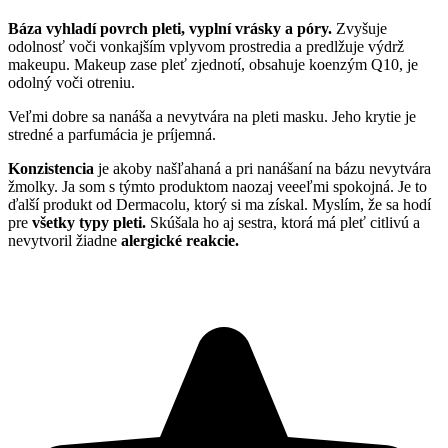
Báza vyhladí povrch pleti, vyplní vrásky a póry.
Zvyšuje
odolnosť voči vonkajším vplyvom prostredia a predlžuje výdrž
makeupu. Makeup zase pleť zjednotí, obsahuje koenzým Q10, je
odolný voči otreniu.
Veľmi dobre sa nanáša a nevytvára na pleti masku. Jeho krytie je
stredné a parfumácia je príjemná.
Konzistencia
je akoby našľahaná a pri nanášaní na bázu nevytvára
žmolky. Ja som s týmto produktom naozaj veeeľmi spokojná. Je to
ďalší produkt od Dermacolu, ktorý si ma získal. Myslím, že sa hodí
pre
všetky typy pleti.
Skúšala ho aj sestra, ktorá má pleť citlivú a
nevytvoril žiadne
alergické reakcie.