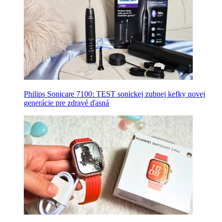
Philips Sonicare 7100: TEST sonickej zubnej kefky novej
generácie pre zdravé ďasná