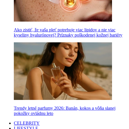
Ako zistiť, že vaša pleť potrebuje viac lipidov a nie viac
kyseliny hyalurónovej? Príznaky poškodenej kožnej bariéry
Trendy letné parfumy 2026: Banán, kokos a vôňa slanej
pokožky ovládnu leto
CELEBRITY
LIFESTYLE