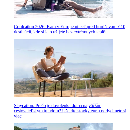
Coolcation 2026: Kam v Európe utiecť pred horúčavami? 10
destinácií, kde si leto užijete bez extrémnych teplôt
Staycation: Prečo je dovolenka doma najväčším
cestovateľským trendom? Ušetríte stovky eur a oddýchnete si
viac