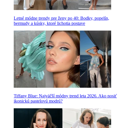
Letné módne trendy pre ženy po 40: Bodky, popelín,
bermudy a kúsky, ktoré lichotia postave
Tiffany Blue: Najväčší módny trend leta 2026. Ako nosiť
ikonickú pastelovú modrú?