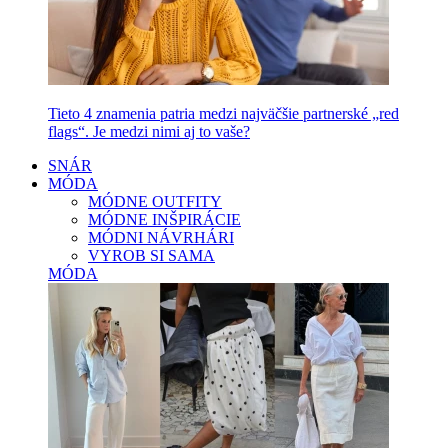
Tieto 4 znamenia patria medzi najväčšie partnerské „red
flags“. Je medzi nimi aj to vaše?
SNÁR
MÓDA
MÓDNE OUTFITY
MÓDNE INŠPIRÁCIE
MÓDNI NÁVRHÁRI
VYROB SI SAMA
MÓDA