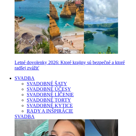
Letné dovolenky 2026: Ktoré krajiny sú bezpečné a ktoré
radšej zvážiť
SVADBA
SVADOBNÉ ŠATY
SVADOBNÉ ÚČESY
SVADOBNÉ LÍČENIE
SVADOBNÉ TORTY
SVADOBNÉ KYTICE
RADY A INŠPIRÁCIE
SVADBA