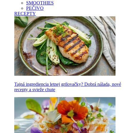
SMOOTHIES
PEČIVO
RECEPTY
Tajná ingrediencia letnej grilovačky? Dobrá nálada, nové
recepty a svieže chute