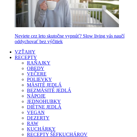
Neviete cez leto skutočne vypnúť? Slow living vás naučí
oddychovať bez výčitiek
VZŤAHY
RECEPTY
RAŇAJKY
OBEDY
VEČERE
POLIEVKY
MÄSITÉ JEDLÁ
BEZMÄSITÉ JEDLÁ
NÁPOJE
JEDNOHUBKY
DIÉTNE JEDLÁ
VEGAN
DEZERTY
RAW
KUCHÁRKY
RECEPTY ŠÉFKUCHÁROV