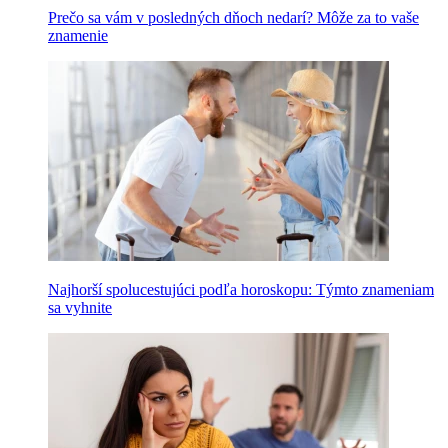
Prečo sa vám v posledných dňoch nedarí? Môže za to vaše
znamenie
Najhorší spolucestujúci podľa horoskopu: Týmto znameniam
sa vyhnite