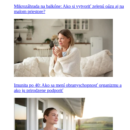
Mikrozáhrada na balkóne: Ako si vytvoriť zelenú oázu aj na
malom priestore?
Imunita po 40: Ako sa mení obranyschopnosť organizmu a
ako ju prirodzene podporiť