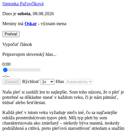
Simonka Paľovčíková
Dnes je
sobota
, 08.08.2026
Meniny má
Oskar
- význam mena
Prehrať
Vypočuť článok
Pripravujem slovenský hlas...
0:00
--:--
Rýchlosť
Hlas
Zastaviť
Naša pleť si zaslúži len to najlepšie.
Som toho názoru, že o pleť je
potrebné sa dôkladne starať v každom veku, či je nám pätnásť,
tridsať alebo šesťdesiat.
Každá pleť v istom veku vyžaduje niečo iné, čo sa najčastejšie
odráža prostredníctvom typov pleti.
Môj typ pleti by som
charakterizovala ako zmiešaný
– niekedy býva mastná, inokedy
podráždená a citlivá, preto pleťovú starostlivosť striedam a snažím