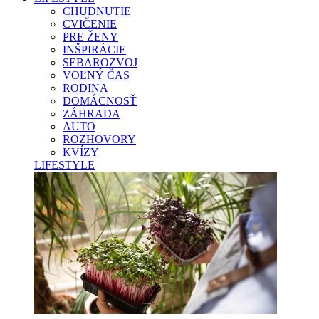
CHUDNUTIE
CVIČENIE
PRE ŽENY
INŠPIRÁCIE
SEBAROZVOJ
VOĽNÝ ČAS
RODINA
DOMÁCNOSŤ
ZÁHRADA
AUTO
ROZHOVORY
KVÍZY
LIFESTYLE