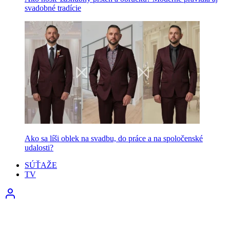
svadobné tradície
Ako sa líši oblek na svadbu, do práce a na spoločenské
udalosti?
SÚŤAŽE
TV