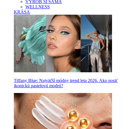
VYROB SI SAMA
WELLNESS
KRÁSA
Tiffany Blue: Najväčší módny trend leta 2026. Ako nosiť
ikonickú pastelovú modrú?