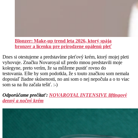
Blonzer: Make-up trend leta 2026, ktorý spája
bronzer a lícenku pre prirodzene opálenú pleť
Dnes si otestujeme a predstavíme pleťový krém, ktorý mojej pleti
vyhovuje.
Značku Novaroyal už predo mnou predstavili moje
kolegyne, preto verím, že sa môžeme pustiť rovno do
testovania.
Ešte by som podotkla, že s touto značkou som nemala
doposiaľ žiadne skúsenosti, no ani som o nej nepočula a o to viac
som sa na ňu začala tešiť. :-)
Odporúčame prečítať:
NOVAROYAL INTENSIVE liftingový
denný a nočný krém