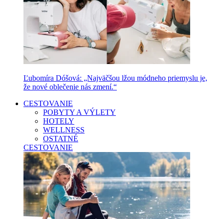
Ľubomíra Dóšová: „Najväčšou lžou módneho priemyslu je,
že nové oblečenie nás zmení.“
CESTOVANIE
POBYTY A VÝLETY
HOTELY
WELLNESS
OSTATNÉ
CESTOVANIE