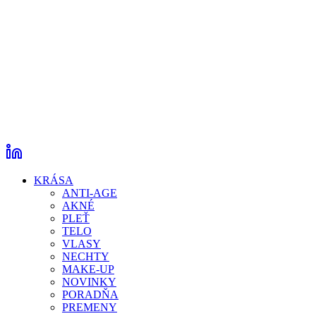
KRÁSA
ANTI-AGE
AKNÉ
PLEŤ
TELO
VLASY
NECHTY
MAKE-UP
NOVINKY
PORADŇA
PREMENY