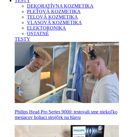
TESTY
DEKORATÍVNA KOZMETIKA
PLEŤOVÁ KOZMETIKA
TELOVÁ KOZMETIKA
VLASOVÁ KOZMETIKA
ELEKTORONIKA
OSTATNÉ
TESTY
Philips Head Pro Series 9000: testovali sme niekoľko
mesiacov holiaci strojček na hlavu