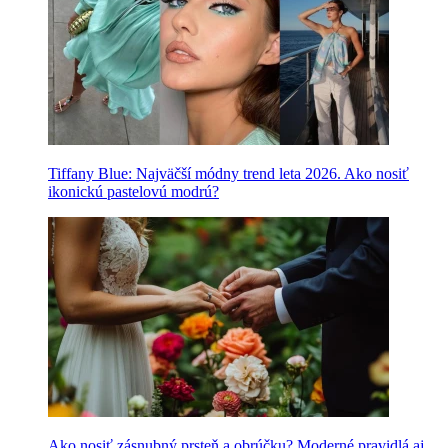
Tiffany Blue: Najväčší módny trend leta 2026. Ako nosiť
ikonickú pastelovú modrú?
Ako nosiť zásnubný prsteň a obrúčku? Moderné pravidlá aj