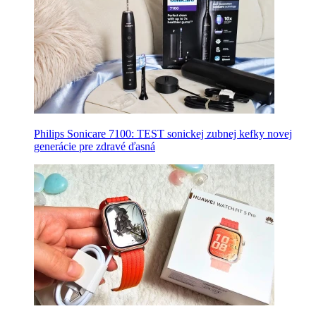
Philips Sonicare 7100: TEST sonickej zubnej kefky novej
generácie pre zdravé ďasná