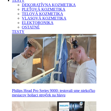
TESTY
DEKORATÍVNA KOZMETIKA
PLEŤOVÁ KOZMETIKA
TELOVÁ KOZMETIKA
VLASOVÁ KOZMETIKA
ELEKTORONIKA
OSTATNÉ
TESTY
Philips Head Pro Series 9000: testovali sme niekoľko
mesiacov holiaci strojček na hlavu