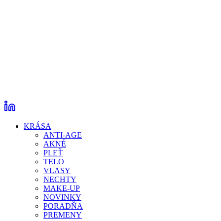
KRÁSA
ANTI-AGE
AKNÉ
PLEŤ
TELO
VLASY
NECHTY
MAKE-UP
NOVINKY
PORADŇA
PREMENY