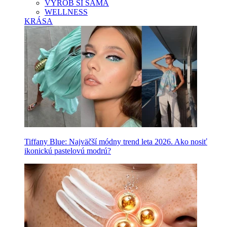
VYROB SI SAMA
WELLNESS
KRÁSA
Tiffany Blue: Najväčší módny trend leta 2026. Ako nosiť
ikonickú pastelovú modrú?