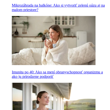
Mikrozáhrada na balkóne: Ako si vytvoriť zelenú oázu aj na
malom priestore?
Imunita po 40: Ako sa mení obranyschopnosť organizmu a
ako ju prirodzene podporiť