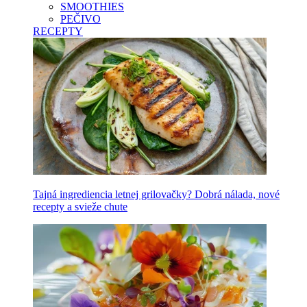
SMOOTHIES
PEČIVO
RECEPTY
Tajná ingrediencia letnej grilovačky? Dobrá nálada, nové
recepty a svieže chute