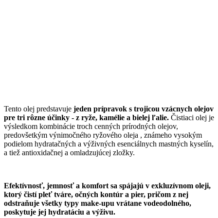
Tento olej predstavuje
jeden prípravok s trojicou vzácnych olejov
pre tri rôzne účinky - z ryže, kamélie a bielej ľalie.
Čistiaci olej je
výsledkom kombinácie troch cenných prírodných olejov,
predovšetkým výnimočného ryžového oleja , známeho vysokým
podielom hydratačných a výživných esenciálnych mastných kyselín,
a tiež antioxidačnej a omladzujúcej zložky.
Efektívnosť, jemnosť a komfort sa spájajú v exkluzívnom oleji,
ktorý čistí pleť tváre, očných kontúr a pier, pričom z nej
odstraňuje všetky typy make-upu vrátane vodeodolného,
poskytuje jej hydratáciu a výživu.