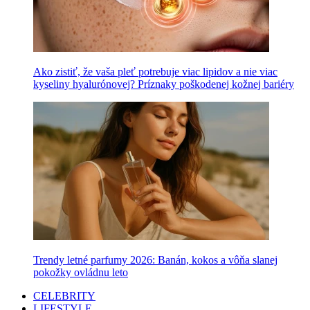
Ako zistiť, že vaša pleť potrebuje viac lipidov a nie viac
kyseliny hyalurónovej? Príznaky poškodenej kožnej bariéry
Trendy letné parfumy 2026: Banán, kokos a vôňa slanej
pokožky ovládnu leto
CELEBRITY
LIFESTYLE