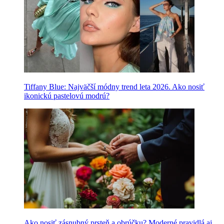
Tiffany Blue: Najväčší módny trend leta 2026. Ako nosiť
ikonickú pastelovú modrú?
Ako nosiť zásnubný prsteň a obrúčku? Moderné pravidlá aj