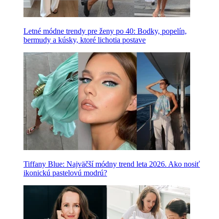
Letné módne trendy pre ženy po 40: Bodky, popelín,
bermudy a kúsky, ktoré lichotia postave
Tiffany Blue: Najväčší módny trend leta 2026. Ako nosiť
ikonickú pastelovú modrú?