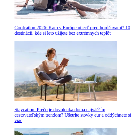
Coolcation 2026: Kam v Európe utiecť pred horúčavami? 10
destinácií, kde si leto užijete bez extrémnych teplôt
Staycation: Prečo je dovolenka doma najväčším
cestovateľským trendom? Ušetríte stovky eur a oddýchnete si
viac