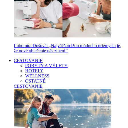
Ľubomíra Dóšová: „Najväčšou lžou módneho priemyslu je,
že nové oblečenie nás zmení.“
CESTOVANIE
POBYTY A VÝLETY
HOTELY
WELLNESS
OSTATNÉ
CESTOVANIE