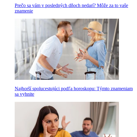
Prečo sa vám v posledných dňoch nedarí? Môže za to vaše
znamenie
Najhorší spolucestujúci podľa horoskopu: Týmto znameniam
sa vyhnite