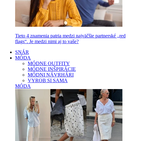
Tieto 4 znamenia patria medzi najväčšie partnerské „red
flags“. Je medzi nimi aj to vaše?
SNÁR
MÓDA
MÓDNE OUTFITY
MÓDNE INŠPIRÁCIE
MÓDNI NÁVRHÁRI
VYROB SI SAMA
MÓDA