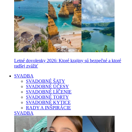
Letné dovolenky 2026: Ktoré krajiny sú bezpečné a ktoré
radšej zvážiť
SVADBA
SVADOBNÉ ŠATY
SVADOBNÉ ÚČESY
SVADOBNÉ LÍČENIE
SVADOBNÉ TORTY
SVADOBNÉ KYTICE
RADY A INŠPIRÁCIE
SVADBA