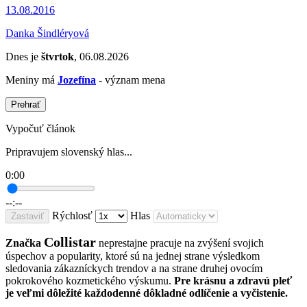
13.08.2016
Danka Šindléryová
Dnes je
štvrtok
, 06.08.2026
Meniny má
Jozefína
- význam mena
Prehrať
Vypočuť článok
Pripravujem slovenský hlas...
0:00
--:--
Rýchlosť
Hlas
Zastaviť
Collistar
Značka
neprestajne pracuje na zvýšení svojich
úspechov a popularity, ktoré sú na jednej strane výsledkom
sledovania zákazníckych trendov a na strane druhej ovocím
pokrokového kozmetického výskumu.
Pre krásnu a zdravú pleť
je veľmi dôležité každodenné dôkladné odlíčenie a vyčistenie.