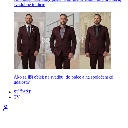
svadobné tradície
Ako sa líši oblek na svadbu, do práce a na spoločenské
udalosti?
SÚŤAŽE
TV