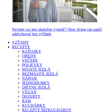
Neviete cez leto skutočne vypnúť? Slow living vás naučí
oddychovať bez výčitiek
VZŤAHY
RECEPTY
RAŇAJKY
OBEDY
VEČERE
POLIEVKY
MÄSITÉ JEDLÁ
BEZMÄSITÉ JEDLÁ
NÁPOJE
JEDNOHUBKY
DIÉTNE JEDLÁ
VEGAN
DEZERTY
RAW
KUCHÁRKY
RECEPTY ŠÉFKUCHÁROV