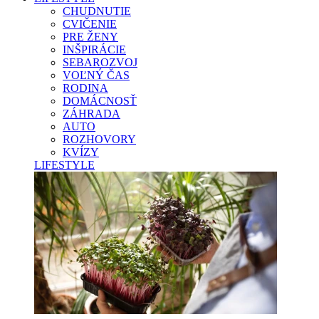
CHUDNUTIE
CVIČENIE
PRE ŽENY
INŠPIRÁCIE
SEBAROZVOJ
VOĽNÝ ČAS
RODINA
DOMÁCNOSŤ
ZÁHRADA
AUTO
ROZHOVORY
KVÍZY
LIFESTYLE