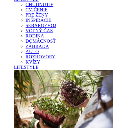
CHUDNUTIE
CVIČENIE
PRE ŽENY
INŠPIRÁCIE
SEBAROZVOJ
VOĽNÝ ČAS
RODINA
DOMÁCNOSŤ
ZÁHRADA
AUTO
ROZHOVORY
KVÍZY
LIFESTYLE