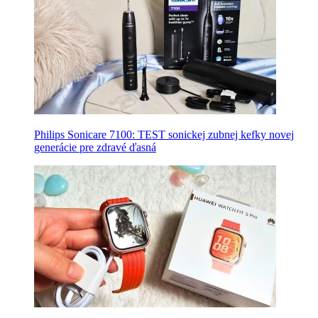
Philips Sonicare 7100: TEST sonickej zubnej kefky novej
generácie pre zdravé ďasná