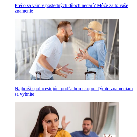
Prečo sa vám v posledných dňoch nedarí? Môže za to vaše
znamenie
Najhorší spolucestujúci podľa horoskopu: Týmto znameniam
sa vyhnite