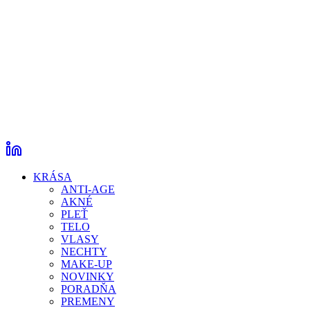
KRÁSA
ANTI-AGE
AKNÉ
PLEŤ
TELO
VLASY
NECHTY
MAKE-UP
NOVINKY
PORADŇA
PREMENY