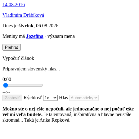
14.08.2016
Vladimíra Drábiková
Dnes je
štvrtok
, 06.08.2026
Meniny má
Jozefína
- význam mena
Prehrať
Vypočuť článok
Pripravujem slovenský hlas...
0:00
--:--
Rýchlosť
Hlas
Zastaviť
Možno ste o nej ešte nepočuli, ale jednoznačne o nej počuť ešte
veľmi veľa budete.
Je talentovaná, inšpiratívna a hlavne neustále
skromná... Taká je Anka Repková.