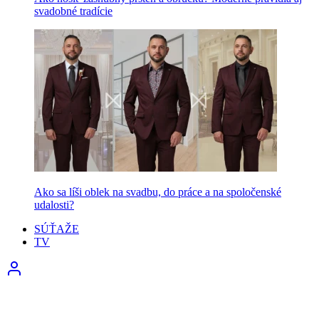
svadobné tradície
Ako sa líši oblek na svadbu, do práce a na spoločenské
udalosti?
SÚŤAŽE
TV