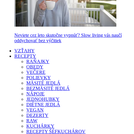
Neviete cez leto skutočne vypnúť? Slow living vás naučí
oddychovať bez výčitiek
VZŤAHY
RECEPTY
RAŇAJKY
OBEDY
VEČERE
POLIEVKY
MÄSITÉ JEDLÁ
BEZMÄSITÉ JEDLÁ
NÁPOJE
JEDNOHUBKY
DIÉTNE JEDLÁ
VEGAN
DEZERTY
RAW
KUCHÁRKY
RECEPTY ŠÉFKUCHÁROV