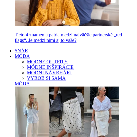
Tieto 4 znamenia patria medzi najväčšie partnerské „red
flags“. Je medzi nimi aj to vaše?
SNÁR
MÓDA
MÓDNE OUTFITY
MÓDNE INŠPIRÁCIE
MÓDNI NÁVRHÁRI
VYROB SI SAMA
MÓDA