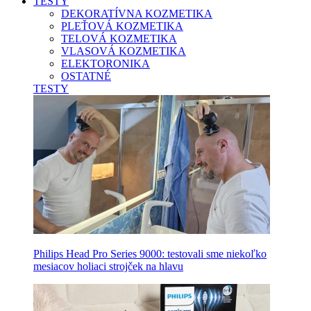
TESTY
DEKORATÍVNA KOZMETIKA
PLEŤOVÁ KOZMETIKA
TELOVÁ KOZMETIKA
VLASOVÁ KOZMETIKA
ELEKTORONIKA
OSTATNÉ
TESTY
Philips Head Pro Series 9000: testovali sme niekoľko
mesiacov holiaci strojček na hlavu