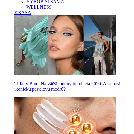
VYROB SI SAMA
WELLNESS
KRÁSA
Tiffany Blue: Najväčší módny trend leta 2026. Ako nosiť
ikonickú pastelovú modrú?