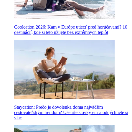
Coolcation 2026: Kam v Európe utiecť pred horúčavami? 10
destinácií, kde si leto užijete bez extrémnych teplôt
Staycation: Prečo je dovolenka doma najväčším
cestovateľským trendom? Ušetríte stovky eur a oddýchnete si
viac