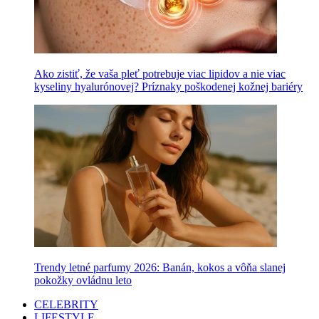
Ako zistiť, že vaša pleť potrebuje viac lipidov a nie viac
kyseliny hyalurónovej? Príznaky poškodenej kožnej bariéry
Trendy letné parfumy 2026: Banán, kokos a vôňa slanej
pokožky ovládnu leto
CELEBRITY
LIFESTYLE