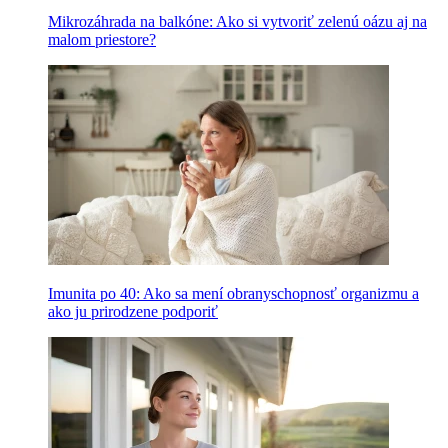
Mikrozáhrada na balkóne: Ako si vytvoriť zelenú oázu aj na
malom priestore?
Imunita po 40: Ako sa mení obranyschopnosť organizmu a
ako ju prirodzene podporiť