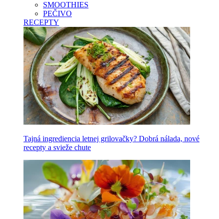
SMOOTHIES
PEČIVO
RECEPTY
Tajná ingrediencia letnej grilovačky? Dobrá nálada, nové
recepty a svieže chute