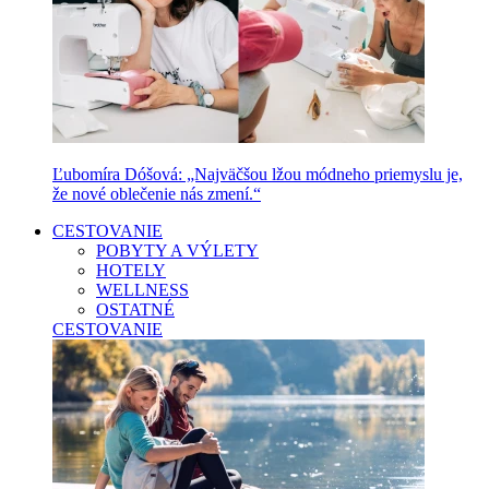
Ľubomíra Dóšová: „Najväčšou lžou módneho priemyslu je,
že nové oblečenie nás zmení.“
CESTOVANIE
POBYTY A VÝLETY
HOTELY
WELLNESS
OSTATNÉ
CESTOVANIE