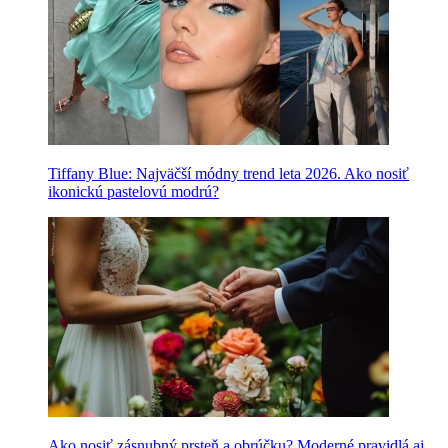
Tiffany Blue: Najväčší módny trend leta 2026. Ako nosiť
ikonickú pastelovú modrú?
Ako nosiť zásnubný prsteň a obrúčku? Moderné pravidlá aj