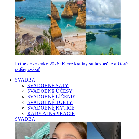
Letné dovolenky 2026: Ktoré krajiny sú bezpečné a ktoré
radšej zvážiť
SVADBA
SVADOBNÉ ŠATY
SVADOBNÉ ÚČESY
SVADOBNÉ LÍČENIE
SVADOBNÉ TORTY
SVADOBNÉ KYTICE
RADY A INŠPIRÁCIE
SVADBA