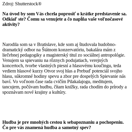
Zdroj: Shutterstock®
Na úvod by som Vás chcela poprosiť o krátke predstavenie sa.
Odkiaľ ste? Čomu sa venujete a čo napĺňa vaše voľnočasové
aktivity?
Narodila som sa v Bratislave, kde som aj študovala hudobno-
dramatický odbor na Štátnom konzervatóriu, bakalára mám z
liečebnej pedagogiky a magisterský titul zo sociálnej antropológie.
Venujem sa spievaniu na rôznych podujatiach, verejných
koncertoch, tvorbe vlastných piesní a hlasovému koučingu, teda
vediem hlasové kurzy Otvor svoj hlas a Prebuď potenciál svojho
hlasu, súkromné hodiny spevu a zbor pre dospelých Spievanie nás
baví. Vo voľnom čase rada cvičím Pilakalajogu, meditujem,
tancujem, počúvam hudbu, čítam knižky, rada chodím do prírody a
spoznávam nové krajiny a kultúry.
Hudba je pre mnohých cestou k sebapoznaniu a pochopeniu.
Čo pre vás znamená hudba a samotný spev?