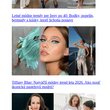
Letné módne trendy pre ženy po 40: Bodky, popelín,
bermudy a kúsky, ktoré lichotia postave
Tiffany Blue: Najväčší módny trend leta 2026. Ako nosiť
ikonickú pastelovú modrú?