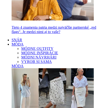
Tieto 4 znamenia patria medzi najväčšie partnerské „red
flags“. Je medzi nimi aj to vaše?
SNÁR
MÓDA
MÓDNE OUTFITY
MÓDNE INŠPIRÁCIE
MÓDNI NÁVRHÁRI
VYROB SI SAMA
MÓDA