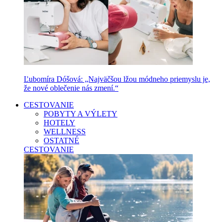
Ľubomíra Dóšová: „Najväčšou lžou módneho priemyslu je,
že nové oblečenie nás zmení.“
CESTOVANIE
POBYTY A VÝLETY
HOTELY
WELLNESS
OSTATNÉ
CESTOVANIE