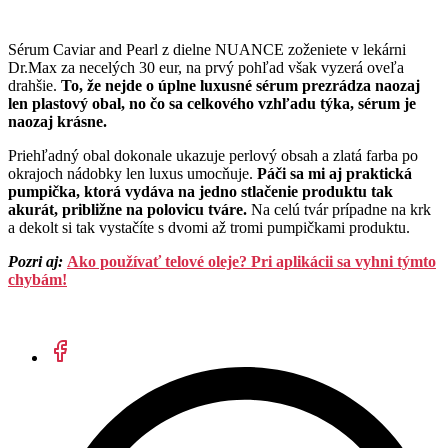
Sérum Caviar and Pearl z dielne NUANCE zoženiete v lekárni
Dr.Max za necelých 30 eur, na prvý pohľad však vyzerá oveľa
drahšie.
To, že nejde o úplne luxusné sérum prezrádza naozaj
len plastový obal, no čo sa celkového vzhľadu týka, sérum je
naozaj krásne.
Priehľadný obal dokonale ukazuje perlový obsah a zlatá farba po
okrajoch nádobky len luxus umocňuje.
Páči sa mi aj praktická
pumpička, ktorá vydáva na jedno stlačenie produktu tak
akurát, približne na polovicu tváre.
Na celú tvár prípadne na krk
a dekolt si tak vystačíte s dvomi až tromi pumpičkami produktu.
Pozri aj:
Ako používať telové oleje? Pri aplikácii sa vyhni týmto
chybám!