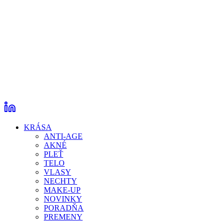
KRÁSA
ANTI-AGE
AKNÉ
PLEŤ
TELO
VLASY
NECHTY
MAKE-UP
NOVINKY
PORADŇA
PREMENY