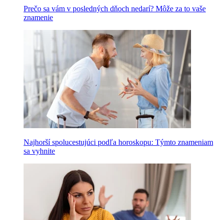
Prečo sa vám v posledných dňoch nedarí? Môže za to vaše
znamenie
Najhorší spolucestujúci podľa horoskopu: Týmto znameniam
sa vyhnite