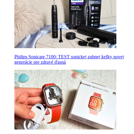
Philips Sonicare 7100: TEST sonickej zubnej kefky novej
generácie pre zdravé ďasná