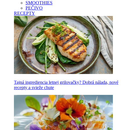
SMOOTHIES
PEČIVO
RECEPTY
Tajná ingrediencia letnej grilovačky? Dobrá nálada, nové
recepty a svieže chute