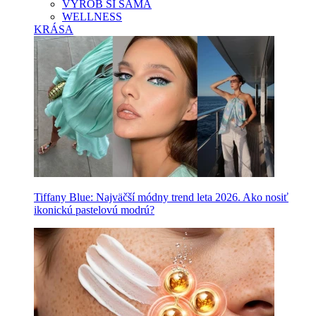
VYROB SI SAMA
WELLNESS
KRÁSA
Tiffany Blue: Najväčší módny trend leta 2026. Ako nosiť
ikonickú pastelovú modrú?