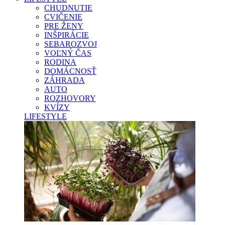
CHUDNUTIE
CVIČENIE
PRE ŽENY
INŠPIRÁCIE
SEBAROZVOJ
VOĽNÝ ČAS
RODINA
DOMÁCNOSŤ
ZÁHRADA
AUTO
ROZHOVORY
KVÍZY
LIFESTYLE