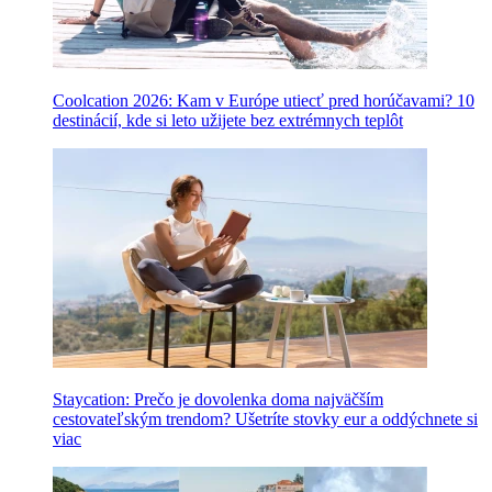
Coolcation 2026: Kam v Európe utiecť pred horúčavami? 10
destinácií, kde si leto užijete bez extrémnych teplôt
Staycation: Prečo je dovolenka doma najväčším
cestovateľským trendom? Ušetríte stovky eur a oddýchnete si
viac