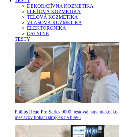
TESTY
DEKORATÍVNA KOZMETIKA
PLEŤOVÁ KOZMETIKA
TELOVÁ KOZMETIKA
VLASOVÁ KOZMETIKA
ELEKTORONIKA
OSTATNÉ
TESTY
Philips Head Pro Series 9000: testovali sme niekoľko
mesiacov holiaci strojček na hlavu