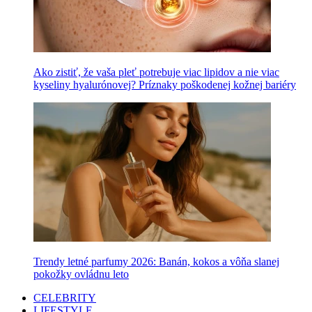
Ako zistiť, že vaša pleť potrebuje viac lipidov a nie viac
kyseliny hyalurónovej? Príznaky poškodenej kožnej bariéry
Trendy letné parfumy 2026: Banán, kokos a vôňa slanej
pokožky ovládnu leto
CELEBRITY
LIFESTYLE