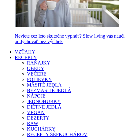
Neviete cez leto skutočne vypnúť? Slow living vás naučí
oddychovať bez výčitiek
VZŤAHY
RECEPTY
RAŇAJKY
OBEDY
VEČERE
POLIEVKY
MÄSITÉ JEDLÁ
BEZMÄSITÉ JEDLÁ
NÁPOJE
JEDNOHUBKY
DIÉTNE JEDLÁ
VEGAN
DEZERTY
RAW
KUCHÁRKY
RECEPTY ŠÉFKUCHÁROV