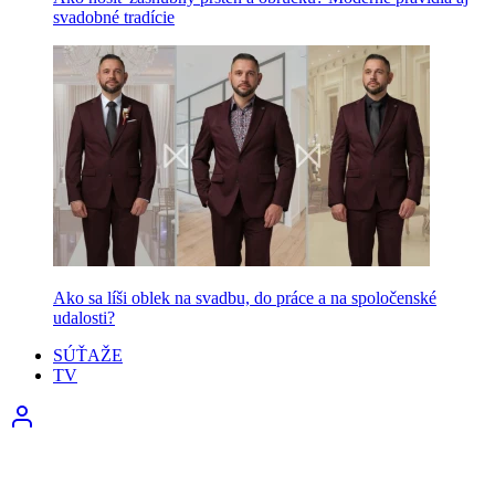
svadobné tradície
Ako sa líši oblek na svadbu, do práce a na spoločenské
udalosti?
SÚŤAŽE
TV