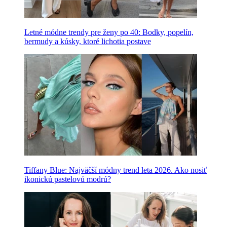
Letné módne trendy pre ženy po 40: Bodky, popelín,
bermudy a kúsky, ktoré lichotia postave
Tiffany Blue: Najväčší módny trend leta 2026. Ako nosiť
ikonickú pastelovú modrú?