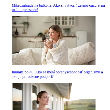
Mikrozáhrada na balkóne: Ako si vytvoriť zelenú oázu aj na
malom priestore?
Imunita po 40: Ako sa mení obranyschopnosť organizmu a
ako ju prirodzene podporiť