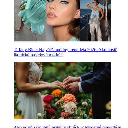
Tiffany Blue: Najväčší módny trend leta 2026. Ako nosiť
ikonickú pastelovú modrú?
Ako nosiť zásnubný prsteň a obrúčku? Moderné pravidlá aj