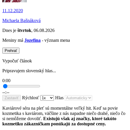
11.12.2020
Michaela Bašnáková
Dnes je
štvrtok
, 06.08.2026
Meniny má
Jozefína
- význam mena
Prehrať
Vypočuť článok
Pripravujem slovenský hlas...
0:00
--:--
Rýchlosť
Hlas
Zastaviť
Kaviárové séra na pleť sú momentálne veľký hit. Keď sa povie
kozmetika s kaviárom, väčšine z nás napadne niečo drahé, niečo čo
si nemôžeme dovoliť.
Existujú však aj značky, ktoré takúto
kozmetiku zákazníčkam ponúkajú za dostupné ceny.