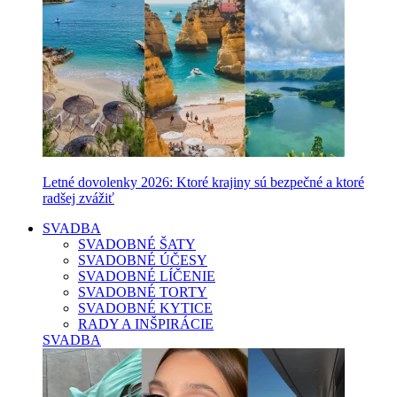
Letné dovolenky 2026: Ktoré krajiny sú bezpečné a ktoré
radšej zvážiť
SVADBA
SVADOBNÉ ŠATY
SVADOBNÉ ÚČESY
SVADOBNÉ LÍČENIE
SVADOBNÉ TORTY
SVADOBNÉ KYTICE
RADY A INŠPIRÁCIE
SVADBA