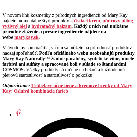
V novom línií kozmetiky z prírodných ingrediencií od Mary Kay
nájdete momentálne štyri produkty –
čistiaci krém
,
púdrový píling
,
vyživný olej
a
hydratačný balzam
.
Každý z nich má unikátne
prírodné zloženie a presné ingrediencie nájdete na
webe
marykay.sk
.
V úvode by som načrtla, v čom sa môžete na prírodnosť produktov
naozaj spoľahnúť.
Podľa oficiálneho webu neobsahujú produkty
Mary Kay Naturally™ žiadne parabény, syntetické vône, umelé
farbivá ani sulfáty a spracované boli v súlade so štandardmi
COSMOS.
Všetky produkty sú určené na bežnú a každodennú
pleťovú starostlivosť a starostlivosť o pokožku.
Odporúčame:
Trblietavé očné tiene a krémové lícenky od Mary
Kay: Oslnivá kombinácia farieb