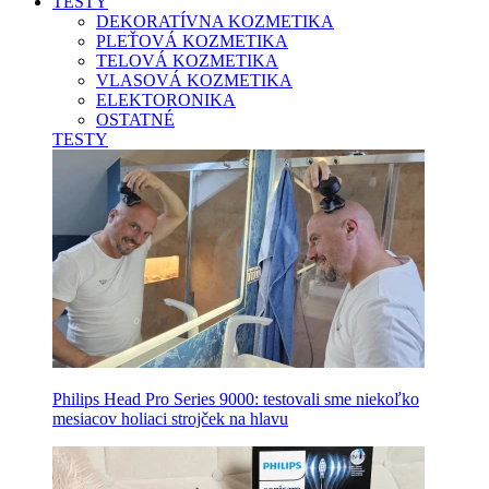
TESTY
DEKORATÍVNA KOZMETIKA
PLEŤOVÁ KOZMETIKA
TELOVÁ KOZMETIKA
VLASOVÁ KOZMETIKA
ELEKTORONIKA
OSTATNÉ
TESTY
Philips Head Pro Series 9000: testovali sme niekoľko
mesiacov holiaci strojček na hlavu