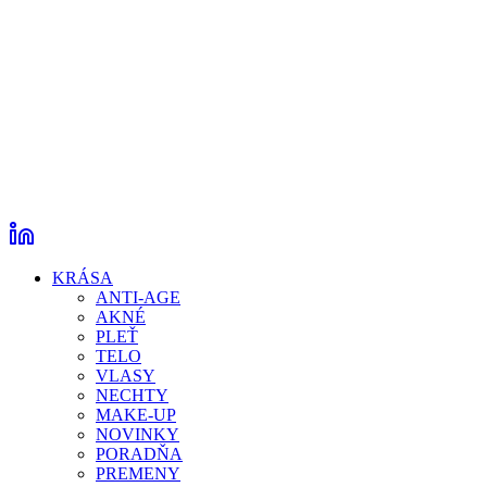
KRÁSA
ANTI-AGE
AKNÉ
PLEŤ
TELO
VLASY
NECHTY
MAKE-UP
NOVINKY
PORADŇA
PREMENY