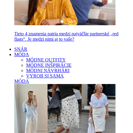
Tieto 4 znamenia patria medzi najväčšie partnerské „red
flags“. Je medzi nimi aj to vaše?
SNÁR
MÓDA
MÓDNE OUTFITY
MÓDNE INŠPIRÁCIE
MÓDNI NÁVRHÁRI
VYROB SI SAMA
MÓDA