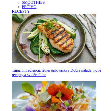
SMOOTHIES
PEČIVO
RECEPTY
Tajná ingrediencia letnej grilovačky? Dobrá nálada, nové
recepty a svieže chute