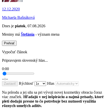
12.12.2020
Michaela Bašnáková
Dnes je
piatok
, 07.08.2026
Meniny má
Štefánia
- význam mena
Prehrať
Vypočuť článok
Pripravujem slovenský hlas...
0:00
--:--
Rýchlosť
Hlas
Zastaviť
Na prírodu a jej silu sa pri vývoji novej kozmetiky obracia čoraz
viac značiek.
Hľadajú v nej inšpiráciu a najmä prísady, ktoré
pleti dodajú presne to čo potrebuje bez nutnosti využitia
rôznych umelých aditív.