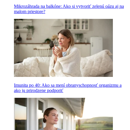
Mikrozáhrada na balkóne: Ako si vytvoriť zelenú oázu aj na
malom priestore?
Imunita po 40: Ako sa mení obranyschopnosť organizmu a
ako ju prirodzene podporiť