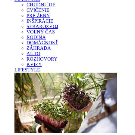
CHUDNUTIE
CVIČENIE
PRE ŽENY
INŠPIRÁCIE
SEBAROZVOJ
VOĽNÝ ČAS
RODINA
DOMÁCNOSŤ
ZÁHRADA
AUTO
ROZHOVORY
KVÍZY
LIFESTYLE