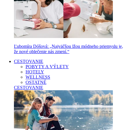
Ľubomíra Dóšová: „Najväčšou lžou módneho priemyslu je,
že nové oblečenie nás zmení.“
CESTOVANIE
POBYTY A VÝLETY
HOTELY
WELLNESS
OSTATNÉ
CESTOVANIE