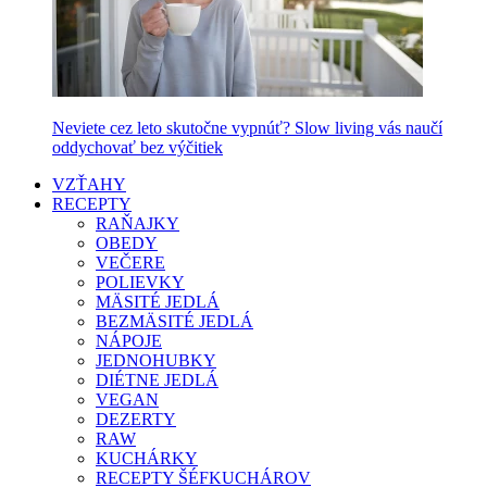
Neviete cez leto skutočne vypnúť? Slow living vás naučí
oddychovať bez výčitiek
VZŤAHY
RECEPTY
RAŇAJKY
OBEDY
VEČERE
POLIEVKY
MÄSITÉ JEDLÁ
BEZMÄSITÉ JEDLÁ
NÁPOJE
JEDNOHUBKY
DIÉTNE JEDLÁ
VEGAN
DEZERTY
RAW
KUCHÁRKY
RECEPTY ŠÉFKUCHÁROV