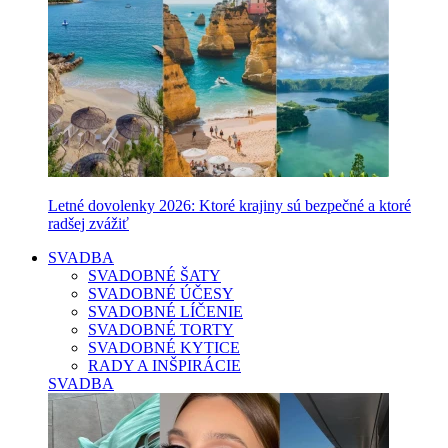
Letné dovolenky 2026: Ktoré krajiny sú bezpečné a ktoré
radšej zvážiť
SVADBA
SVADOBNÉ ŠATY
SVADOBNÉ ÚČESY
SVADOBNÉ LÍČENIE
SVADOBNÉ TORTY
SVADOBNÉ KYTICE
RADY A INŠPIRÁCIE
SVADBA