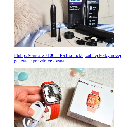
Philips Sonicare 7100: TEST sonickej zubnej kefky novej
generácie pre zdravé ďasná