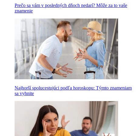
Prečo sa vám v posledných dňoch nedarí? Môže za to vaše
znamenie
Najhorší spolucestujúci podľa horoskopu: Týmto znameniam
sa vyhnite