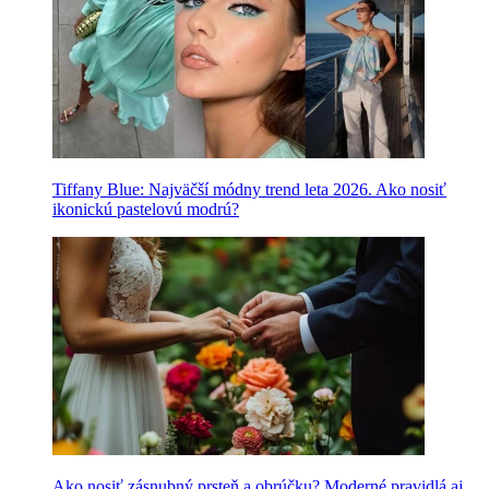
Tiffany Blue: Najväčší módny trend leta 2026. Ako nosiť
ikonickú pastelovú modrú?
Ako nosiť zásnubný prsteň a obrúčku? Moderné pravidlá aj