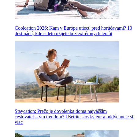
Coolcation 2026: Kam v Európe utiecť pred horúčavami? 10
destinácií, kde si leto užijete bez extrémnych teplôt
Staycation: Prečo je dovolenka doma najväčším
cestovateľským trendom? Ušetríte stovky eur a oddýchnete si
viac