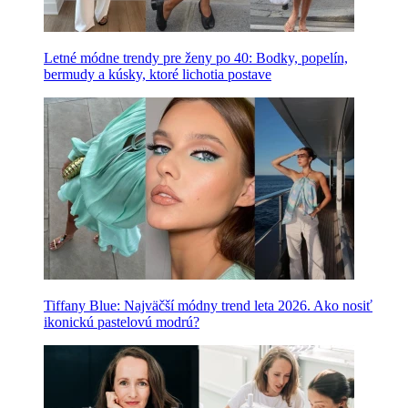
Letné módne trendy pre ženy po 40: Bodky, popelín,
bermudy a kúsky, ktoré lichotia postave
Tiffany Blue: Najväčší módny trend leta 2026. Ako nosiť
ikonickú pastelovú modrú?