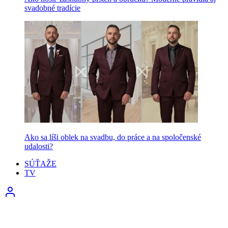
svadobné tradície
Ako sa líši oblek na svadbu, do práce a na spoločenské
udalosti?
SÚŤAŽE
TV