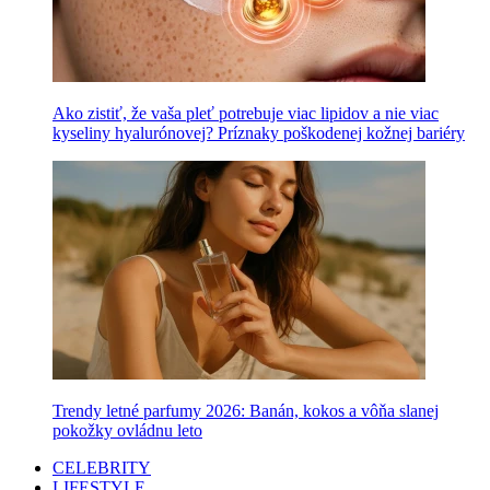
Ako zistiť, že vaša pleť potrebuje viac lipidov a nie viac
kyseliny hyalurónovej? Príznaky poškodenej kožnej bariéry
Trendy letné parfumy 2026: Banán, kokos a vôňa slanej
pokožky ovládnu leto
CELEBRITY
LIFESTYLE