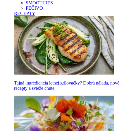
SMOOTHIES
PEČIVO
RECEPTY
Tajná ingrediencia letnej grilovačky? Dobrá nálada, nové
recepty a svieže chute