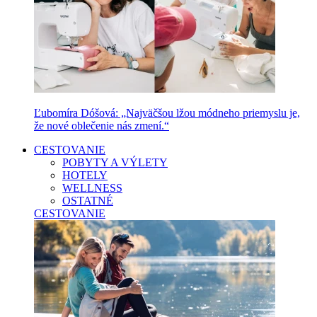
Ľubomíra Dóšová: „Najväčšou lžou módneho priemyslu je,
že nové oblečenie nás zmení.“
CESTOVANIE
POBYTY A VÝLETY
HOTELY
WELLNESS
OSTATNÉ
CESTOVANIE