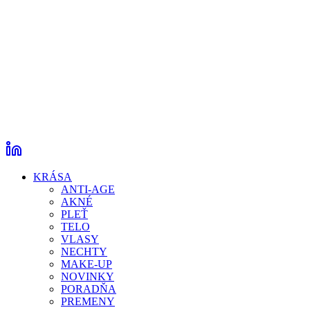
KRÁSA
ANTI-AGE
AKNÉ
PLEŤ
TELO
VLASY
NECHTY
MAKE-UP
NOVINKY
PORADŇA
PREMENY