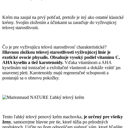
Krém ma zaujal na prvý pohľad, pretože je iný ako ostatné klasické
krémy. Svojím zložením a účinkami sa zaraďuje do vyživujúcej
telovej starostlivosti.
Čo je pre vyživujúcu telovú starostlivosť charakteristické?
Hlavnou zložkou telovej starostlivosti vyživujúcej línie je
exotické ovocie physalis.
Obsahuje vysoký podiel vitamínu C,
AHA kyselín a tiež karotenoidy
.
Vďaka vitamínom a AHA
kyselinám má tonizačné a exfoliačné vlastnosti a dokáže vrátiť jas
unavenej pleti. Karotenoidy majú regeneračné schopnosti a
postarajú sa o obnovu pokožky.
Tento ľahký telový penový krém machovka,
je určený pre všetky
ženy
, samozrejme hlavne pre tie, ktoré túžia po prírodných
produktoch. Určite po ňom odporúčam siahnuť vám, ktoré hľadáte