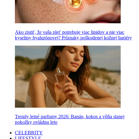
Ako zistiť, že vaša pleť potrebuje viac lipidov a nie viac
kyseliny hyalurónovej? Príznaky poškodenej kožnej bariéry
Trendy letné parfumy 2026: Banán, kokos a vôňa slanej
pokožky ovládnu leto
CELEBRITY
LIFESTYLE