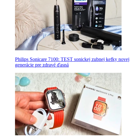
Philips Sonicare 7100: TEST sonickej zubnej kefky novej
generácie pre zdravé ďasná