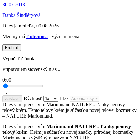
30.07.2013
Danka Šindléryová
Dnes je
nedeľa
, 09.08.2026
Meniny má
Ľubomíra
- význam mena
Prehrať
Vypočuť článok
Pripravujem slovenský hlas...
0:00
--:--
Rýchlosť
Hlas
Zastaviť
Dnes vám predstavím Marionnaud NATURE - Ľahký penový
telový krém. Tento telový krém je súčasťou novej telovej kozmetiky
– NATURE Marionnaud.
Dnes vám predstavím
Marionnaud NATURE -
Ľahký penový
telový krém
. Krém je súčasťou novej značky prírodnej kozmetiky
Marionnaud s výstižným názvom NATURE.