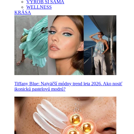
VYROB SI SAMA
WELLNESS
KRÁSA
Tiffany Blue: Najväčší módny trend leta 2026. Ako nosiť
ikonickú pastelovú modrú?