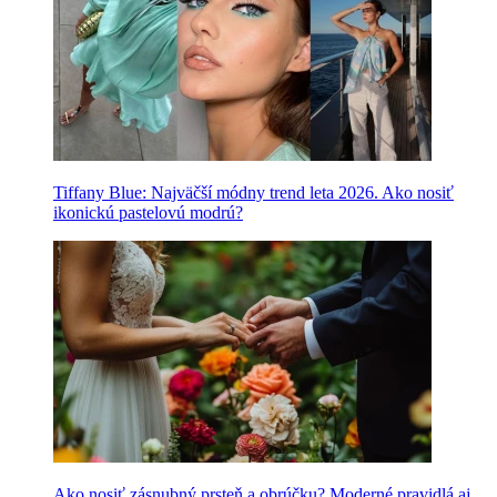
Tiffany Blue: Najväčší módny trend leta 2026. Ako nosiť
ikonickú pastelovú modrú?
Ako nosiť zásnubný prsteň a obrúčku? Moderné pravidlá aj