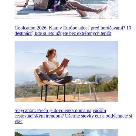
Coolcation 2026: Kam v Európe utiecť pred horúčavami? 10
destinácií, kde si leto užijete bez extrémnych teplôt
Staycation: Prečo je dovolenka doma najväčším
cestovateľským trendom? Ušetríte stovky eur a oddýchnete si
viac