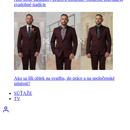
svadobné tradície
Ako sa líši oblek na svadbu, do práce a na spoločenské
udalosti?
SÚŤAŽE
TV