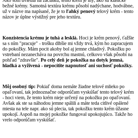
Ako som uviedla na začiatku, tento krém je iný, ako sú klasické
bežné krémy. Samotná textúra krému pôsobí nadýchane, hodvábne,
už v názve ma napísané, že je to
ľahký penový
telový krém - tento
názov je úplne výstižný pre jeho textúru.
Konzistencia krému je tuhá a lesklá.
Hoci je krém penový, ťažšie
sa s ním "pracuje" - trošku dlhšie mi vždy trvá, kým ho zapracujem
do pokožky. Mám pocit akoby bol aj jemne chladivý. Pokožku po
vstrebaní nezanecháva na povrchu mastnú, celkovo však pôsobí na
pohľad "zdravšie".
Po celý deň je pokožka na dotyk jemná,
hladká a vyživená - nepocítite napnutosť ani suchosť
pokožky.
Môj osobný tip:
Pokiaľ doma nemáte žiadne telové mlieko po
opaľovaní, tak jednoznačne odporúčam vyskúšať tento telový krém
- hoci viem, že tento krém nieje určený na pokožku po opaľovaní.
Avšak ak ste sa náhodou jemne spálili a máte teda citlivé opálené
miesta na tele napr. ako sú plecia, tak pokožku tento krém úžasne
upokojí. Aspoň na mojej pokožke fungoval upokojujúco. Takže ho
vrelo odporúčam vyskúšať.