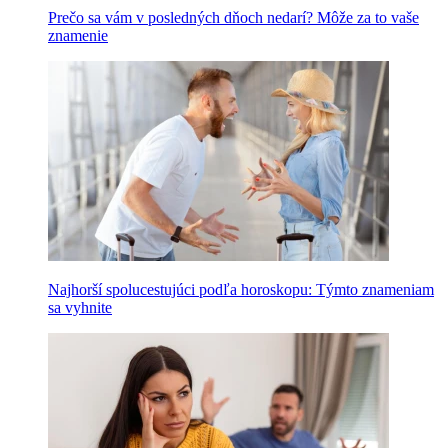
Prečo sa vám v posledných dňoch nedarí? Môže za to vaše
znamenie
Najhorší spolucestujúci podľa horoskopu: Týmto znameniam
sa vyhnite