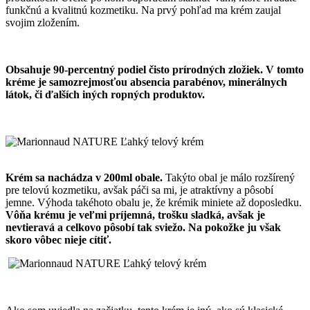
funkčnú a kvalitnú kozmetiku. Na prvý pohľad ma krém zaujal
svojim zložením.
Obsahuje 90-percentný podiel čisto prírodných zložiek. V tomto
kréme je samozrejmosťou absencia parabénov, minerálnych
látok, či ďalších iných ropných produktov.
Krém sa nachádza v 200ml obale.
Takýto obal je málo rozšírený
pre telovú kozmetiku, avšak páči sa mi, je atraktívny a pôsobí
jemne. Výhoda takéhoto obalu je, že krémik miniete až doposledku.
Vôňa krému je veľmi príjemná, trošku sladká, avšak je
nevtieravá a celkovo pôsobí tak sviežo. Na pokožke ju však
skoro vôbec nieje cítiť.