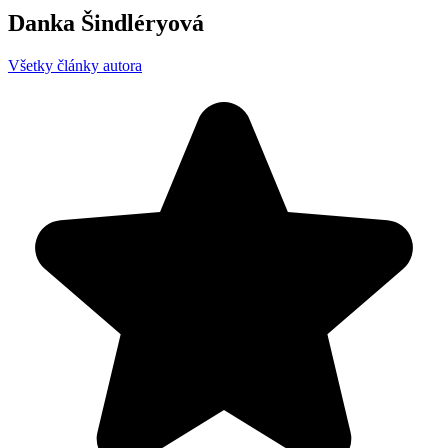
Danka Šindléryová
Všetky články autora