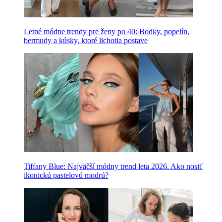
Letné módne trendy pre ženy po 40: Bodky, popelín,
bermudy a kúsky, ktoré lichotia postave
Tiffany Blue: Najväčší módny trend leta 2026. Ako nosiť
ikonickú pastelovú modrú?