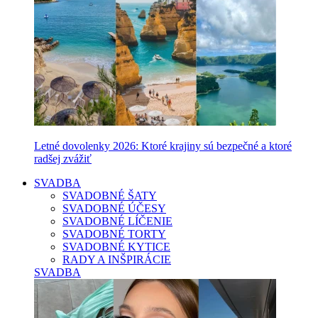
Letné dovolenky 2026: Ktoré krajiny sú bezpečné a ktoré
radšej zvážiť
SVADBA
SVADOBNÉ ŠATY
SVADOBNÉ ÚČESY
SVADOBNÉ LÍČENIE
SVADOBNÉ TORTY
SVADOBNÉ KYTICE
RADY A INŠPIRÁCIE
SVADBA