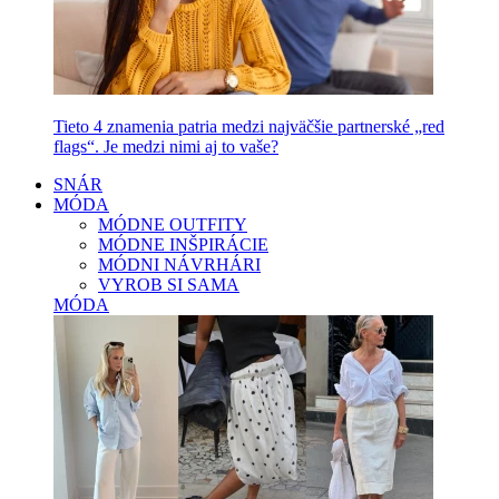
Tieto 4 znamenia patria medzi najväčšie partnerské „red
flags“. Je medzi nimi aj to vaše?
SNÁR
MÓDA
MÓDNE OUTFITY
MÓDNE INŠPIRÁCIE
MÓDNI NÁVRHÁRI
VYROB SI SAMA
MÓDA