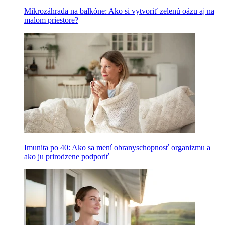
Mikrozáhrada na balkóne: Ako si vytvoriť zelenú oázu aj na
malom priestore?
Imunita po 40: Ako sa mení obranyschopnosť organizmu a
ako ju prirodzene podporiť