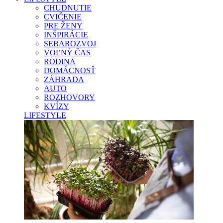
CHUDNUTIE
CVIČENIE
PRE ŽENY
INŠPIRÁCIE
SEBAROZVOJ
VOĽNÝ ČAS
RODINA
DOMÁCNOSŤ
ZÁHRADA
AUTO
ROZHOVORY
KVÍZY
LIFESTYLE