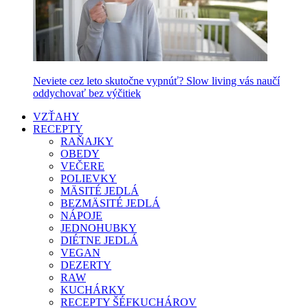
Neviete cez leto skutočne vypnúť? Slow living vás naučí
oddychovať bez výčitiek
VZŤAHY
RECEPTY
RAŇAJKY
OBEDY
VEČERE
POLIEVKY
MÄSITÉ JEDLÁ
BEZMÄSITÉ JEDLÁ
NÁPOJE
JEDNOHUBKY
DIÉTNE JEDLÁ
VEGAN
DEZERTY
RAW
KUCHÁRKY
RECEPTY ŠÉFKUCHÁROV