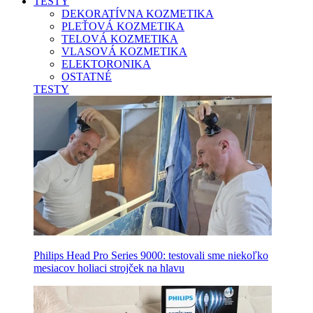
TESTY
DEKORATÍVNA KOZMETIKA
PLEŤOVÁ KOZMETIKA
TELOVÁ KOZMETIKA
VLASOVÁ KOZMETIKA
ELEKTORONIKA
OSTATNÉ
TESTY
Philips Head Pro Series 9000: testovali sme niekoľko
mesiacov holiaci strojček na hlavu