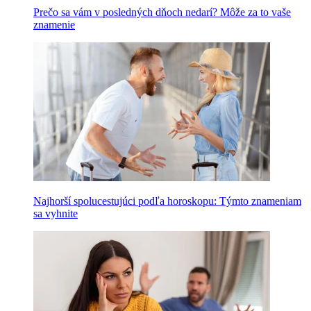
Prečo sa vám v posledných dňoch nedarí? Môže za to vaše
znamenie
Najhorší spolucestujúci podľa horoskopu: Týmto znameniam
sa vyhnite