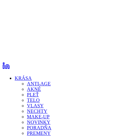
KRÁSA
ANTI-AGE
AKNÉ
PLEŤ
TELO
VLASY
NECHTY
MAKE-UP
NOVINKY
PORADŇA
PREMENY