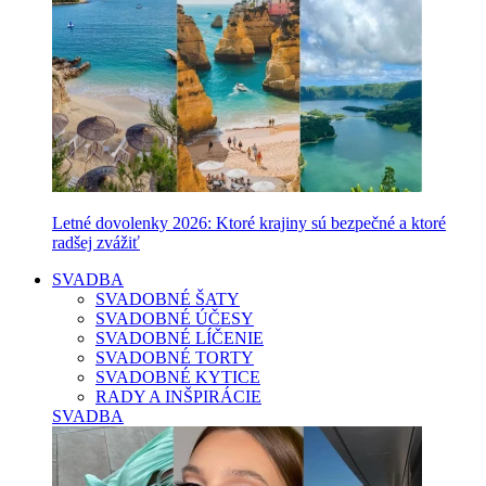
Letné dovolenky 2026: Ktoré krajiny sú bezpečné a ktoré
radšej zvážiť
SVADBA
SVADOBNÉ ŠATY
SVADOBNÉ ÚČESY
SVADOBNÉ LÍČENIE
SVADOBNÉ TORTY
SVADOBNÉ KYTICE
RADY A INŠPIRÁCIE
SVADBA