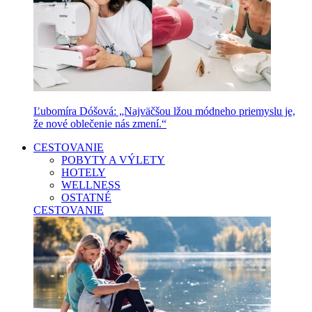
Ľubomíra Dóšová: „Najväčšou lžou módneho priemyslu je,
že nové oblečenie nás zmení.“
CESTOVANIE
POBYTY A VÝLETY
HOTELY
WELLNESS
OSTATNÉ
CESTOVANIE