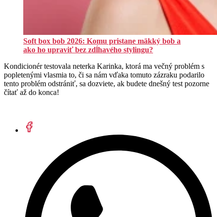
Soft box bob 2026: Komu pristane mäkký bob a
ako ho upraviť bez zdĺhavého stylingu?
Kondicionér testovala neterka Karinka, ktorá ma večný problém s
popletenými vlasmia to, či sa nám vďaka tomuto zázraku podarilo
tento problém odstrániť, sa dozviete, ak budete dnešný test pozorne
čítať až do konca!