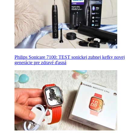
Philips Sonicare 7100: TEST sonickej zubnej kefky novej
generácie pre zdravé ďasná