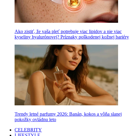
Ako zistiť, že vaša pleť potrebuje viac lipidov a nie viac
kyseliny hyalurónovej? Príznaky poškodenej kožnej bariéry
Trendy letné parfumy 2026: Banán, kokos a vôňa slanej
pokožky ovládnu leto
CELEBRITY
LIFESTYLE