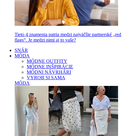
Tieto 4 znamenia patria medzi najväčšie partnerské „red
flags“. Je medzi nimi aj to vaše?
SNÁR
MÓDA
MÓDNE OUTFITY
MÓDNE INŠPIRÁCIE
MÓDNI NÁVRHÁRI
VYROB SI SAMA
MÓDA