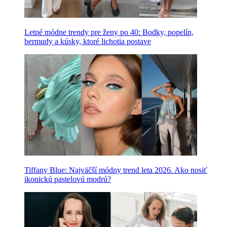
Letné módne trendy pre ženy po 40: Bodky, popelín,
bermudy a kúsky, ktoré lichotia postave
Tiffany Blue: Najväčší módny trend leta 2026. Ako nosiť
ikonickú pastelovú modrú?