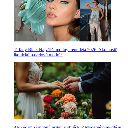
Tiffany Blue: Najväčší módny trend leta 2026. Ako nosiť
ikonickú pastelovú modrú?
Ako nosiť zásnubný prsteň a obrúčku? Moderné pravidlá aj