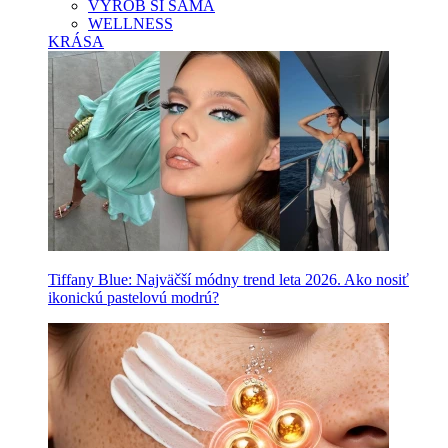
VYROB SI SAMA
WELLNESS
KRÁSA
Tiffany Blue: Najväčší módny trend leta 2026. Ako nosiť
ikonickú pastelovú modrú?