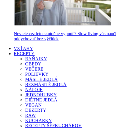
Neviete cez leto skutočne vypnúť? Slow living vás naučí
oddychovať bez výčitiek
VZŤAHY
RECEPTY
RAŇAJKY
OBEDY
VEČERE
POLIEVKY
MÄSITÉ JEDLÁ
BEZMÄSITÉ JEDLÁ
NÁPOJE
JEDNOHUBKY
DIÉTNE JEDLÁ
VEGAN
DEZERTY
RAW
KUCHÁRKY
RECEPTY ŠÉFKUCHÁROV