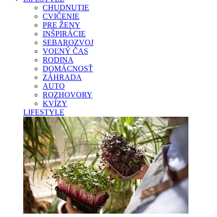
CHUDNUTIE
CVIČENIE
PRE ŽENY
INŠPIRÁCIE
SEBAROZVOJ
VOĽNÝ ČAS
RODINA
DOMÁCNOSŤ
ZÁHRADA
AUTO
ROZHOVORY
KVÍZY
LIFESTYLE