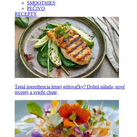
SMOOTHIES
PEČIVO
RECEPTY
Tajná ingrediencia letnej grilovačky? Dobrá nálada, nové
recepty a svieže chute