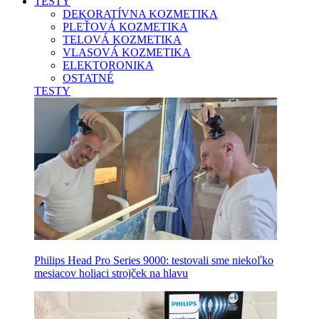
TESTY
DEKORATÍVNA KOZMETIKA
PLEŤOVÁ KOZMETIKA
TELOVÁ KOZMETIKA
VLASOVÁ KOZMETIKA
ELEKTORONIKA
OSTATNÉ
TESTY
Philips Head Pro Series 9000: testovali sme niekoľko
mesiacov holiaci strojček na hlavu