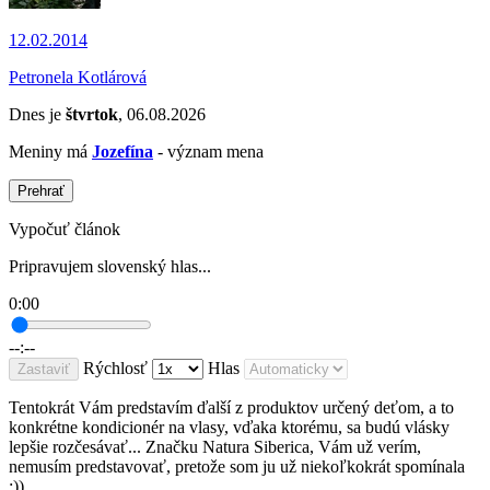
12.02.2014
Petronela Kotlárová
Dnes je
štvrtok
, 06.08.2026
Meniny má
Jozefína
- význam mena
Prehrať
Vypočuť článok
Pripravujem slovenský hlas...
0:00
--:--
Rýchlosť
Hlas
Zastaviť
Tentokrát Vám predstavím ďalší z produktov určený deťom, a to
konkrétne kondicionér na vlasy, vďaka ktorému, sa budú vlásky
lepšie rozčesávať... Značku Natura Siberica, Vám už verím,
nemusím predstavovať, pretože som ju už niekoľkokrát spomínala
:))