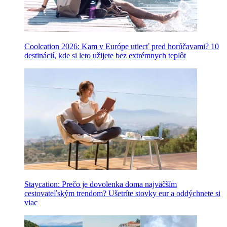
Coolcation 2026: Kam v Európe utiecť pred horúčavami? 10
destinácií, kde si leto užijete bez extrémnych teplôt
Staycation: Prečo je dovolenka doma najväčším
cestovateľským trendom? Ušetríte stovky eur a oddýchnete si
viac