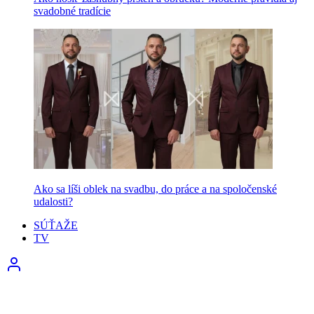
svadobné tradície
Ako sa líši oblek na svadbu, do práce a na spoločenské
udalosti?
SÚŤAŽE
TV