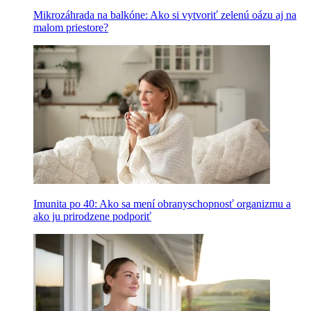
Mikrozáhrada na balkóne: Ako si vytvoriť zelenú oázu aj na
malom priestore?
Imunita po 40: Ako sa mení obranyschopnosť organizmu a
ako ju prirodzene podporiť