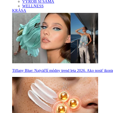
VYROB SI SAMA
WELLNESS
KRÁSA
Tiffany Blue: Najväčší módny trend leta 2026. Ako nosiť ikon