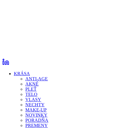
KRÁSA
ANTI-AGE
AKNÉ
PLEŤ
TELO
VLASY
NECHTY
MAKE-UP
NOVINKY
PORADŇA
PREMENY