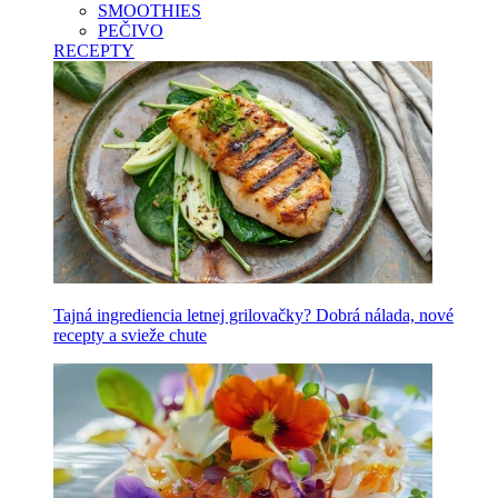
SMOOTHIES
PEČIVO
RECEPTY
Tajná ingrediencia letnej grilovačky? Dobrá nálada, nové
recepty a svieže chute