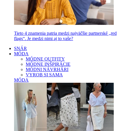
Tieto 4 znamenia patria medzi najväčšie partnerské „red
flags“. Je medzi nimi aj to vaše?
SNÁR
MÓDA
MÓDNE OUTFITY
MÓDNE INŠPIRÁCIE
MÓDNI NÁVRHÁRI
VYROB SI SAMA
MÓDA