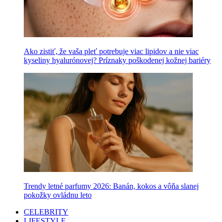
Ako zistiť, že vaša pleť potrebuje viac lipidov a nie viac
kyseliny hyalurónovej? Príznaky poškodenej kožnej bariéry
Trendy letné parfumy 2026: Banán, kokos a vôňa slanej
pokožky ovládnu leto
CELEBRITY
LIFESTYLE