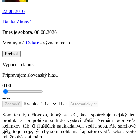
22.08.2016
Danka Zimová
Dnes je
sobota
, 08.08.2026
Meniny má
Oskar
- význam mena
Prehrať
Vypočuť článok
Pripravujem slovenský hlas...
0:00
--:--
Rýchlosť
Hlas
Zastaviť
Som ten typ človeka, ktorý sa teší, keď spotrebuje nejaký ten
produkt a na poličku si hrdo vystaví ďalší. Nemám rada veľa
kelímkov, túb, či fľaštičiek naukladaných vedľa seba. Ale sprchové
gély, to je moje, tých by som mohla mať aj pätoro vedľa seba a verte
mi, že občas aj mám.