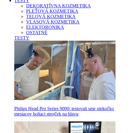
TESTY
DEKORATÍVNA KOZMETIKA
PLEŤOVÁ KOZMETIKA
TELOVÁ KOZMETIKA
VLASOVÁ KOZMETIKA
ELEKTORONIKA
OSTATNÉ
TESTY
Philips Head Pro Series 9000: testovali sme niekoľko
mesiacov holiaci strojček na hlavu