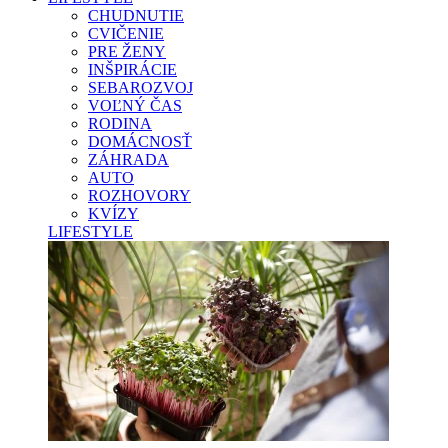
CHUDNUTIE
CVIČENIE
PRE ŽENY
INŠPIRÁCIE
SEBAROZVOJ
VOĽNÝ ČAS
RODINA
DOMÁCNOSŤ
ZÁHRADA
AUTO
ROZHOVORY
KVÍZY
LIFESTYLE