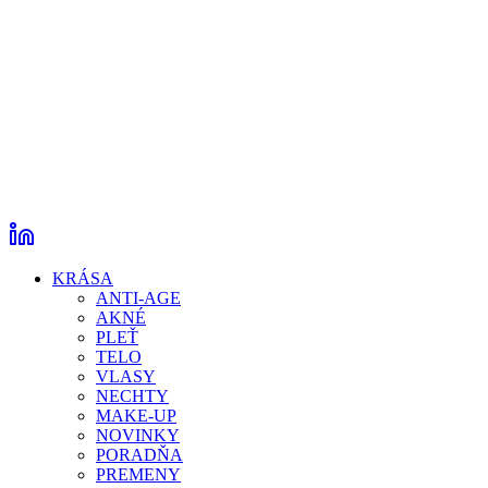
KRÁSA
ANTI-AGE
AKNÉ
PLEŤ
TELO
VLASY
NECHTY
MAKE-UP
NOVINKY
PORADŇA
PREMENY