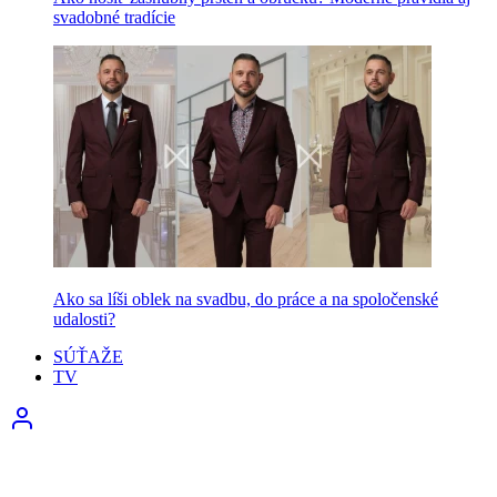
svadobné tradície
Ako sa líši oblek na svadbu, do práce a na spoločenské
udalosti?
SÚŤAŽE
TV