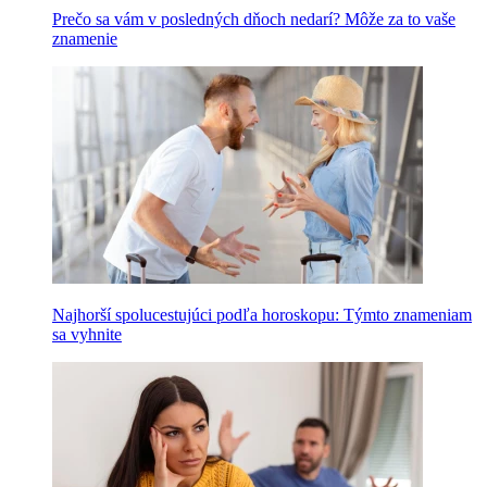
Prečo sa vám v posledných dňoch nedarí? Môže za to vaše
znamenie
Najhorší spolucestujúci podľa horoskopu: Týmto znameniam
sa vyhnite