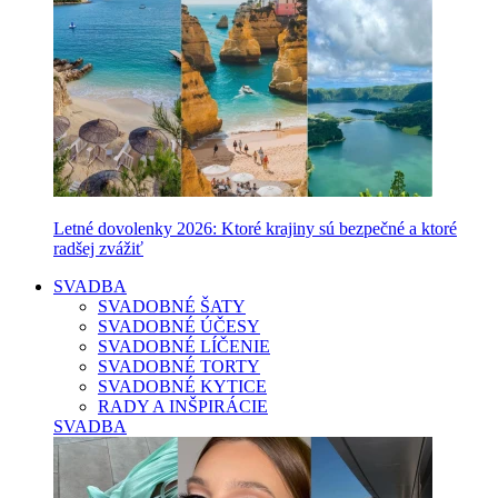
Letné dovolenky 2026: Ktoré krajiny sú bezpečné a ktoré
radšej zvážiť
SVADBA
SVADOBNÉ ŠATY
SVADOBNÉ ÚČESY
SVADOBNÉ LÍČENIE
SVADOBNÉ TORTY
SVADOBNÉ KYTICE
RADY A INŠPIRÁCIE
SVADBA