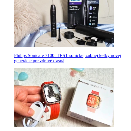
Philips Sonicare 7100: TEST sonickej zubnej kefky novej
generácie pre zdravé ďasná