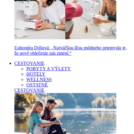
Ľubomíra Dóšová: „Najväčšou lžou módneho priemyslu je,
že nové oblečenie nás zmení.“
CESTOVANIE
POBYTY A VÝLETY
HOTELY
WELLNESS
OSTATNÉ
CESTOVANIE