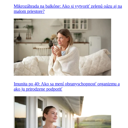
Mikrozáhrada na balkóne: Ako si vytvoriť zelenú oázu aj na
malom priestore?
Imunita po 40: Ako sa mení obranyschopnosť organizmu a
ako ju prirodzene podporiť