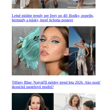
Letné módne trendy pre ženy po 40: Bodky, popelín,
bermudy a kúsky, ktoré lichotia postave
Tiffany Blue: Najväčší módny trend leta 2026. Ako nosiť
ikonickú pastelovú modrú?