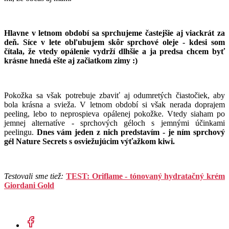
Hlavne
v letnom období sa sprchujeme častejšie aj viackrát za
deň. Síce v lete obľubujem skôr sprchové oleje - kdesi som
čítala, že vtedy opálenie vydrží dlhšie a ja predsa chcem byť
krásne hnedá ešte aj začiatkom zimy :)
Pokožka sa však potrebuje zbaviť aj odumretých čiastočiek, aby
bola krásna a svieža. V letnom období si však nerada doprajem
peeling, lebo to neprospieva opálenej pokožke. Vtedy siaham po
jemnej alternatíve - sprchových géloch s jemnými účinkami
peelingu.
Dnes vám
jeden z nich predstavím - je ním sprchový
gél Nature Secrets s osviežujúcim výťažkom kiwi.
Testovali sme tiež:
TEST: Oriflame - tónovaný hydratačný krém
Giordani Gold