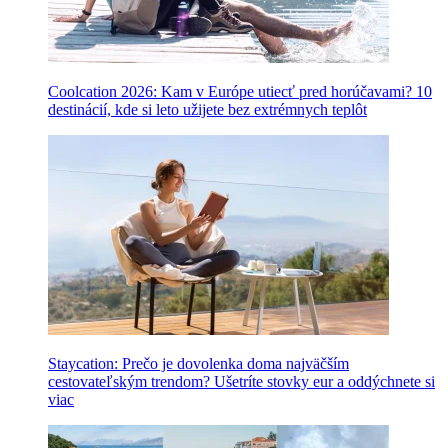
Coolcation 2026: Kam v Európe utiecť pred horúčavami? 10
destinácií, kde si leto užijete bez extrémnych teplôt
Staycation: Prečo je dovolenka doma najväčším
cestovateľským trendom? Ušetríte stovky eur a oddýchnete si
viac