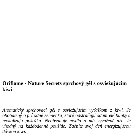
Oriflame - Nature Secrets sprchový gél s osviežujúcim
kiwi
Aromatický sprchovací gél s osviežujúcim výťažkom z kiwi. Je
obohatený o prírodné semienka, ktoré odstraňujú odumreté bunky a
revitalizujú pokožku. Neobsahuje mydlo a má vyvážené pH. Je
vhodný na každodenné použitie. Začnite svoj deň energizujúcou
dávkou kiwi.