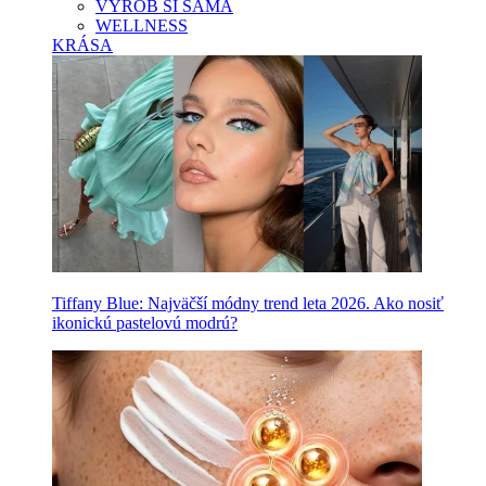
VYROB SI SAMA
WELLNESS
KRÁSA
Tiffany Blue: Najväčší módny trend leta 2026. Ako nosiť
ikonickú pastelovú modrú?