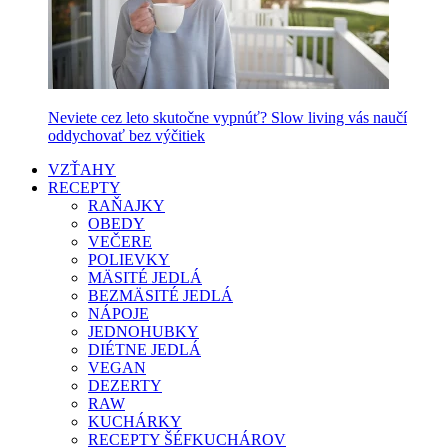
Neviete cez leto skutočne vypnúť? Slow living vás naučí
oddychovať bez výčitiek
VZŤAHY
RECEPTY
RAŇAJKY
OBEDY
VEČERE
POLIEVKY
MÄSITÉ JEDLÁ
BEZMÄSITÉ JEDLÁ
NÁPOJE
JEDNOHUBKY
DIÉTNE JEDLÁ
VEGAN
DEZERTY
RAW
KUCHÁRKY
RECEPTY ŠÉFKUCHÁROV