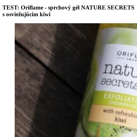
TEST: Oriflame - sprchový gél NATURE SECRETS
s osviežujúcim kiwi