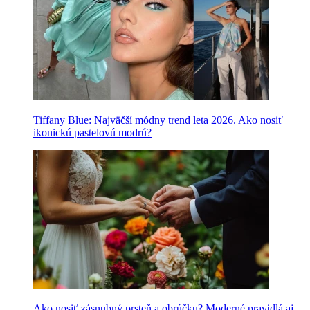
Tiffany Blue: Najväčší módny trend leta 2026. Ako nosiť
ikonickú pastelovú modrú?
Ako nosiť zásnubný prsteň a obrúčku? Moderné pravidlá aj