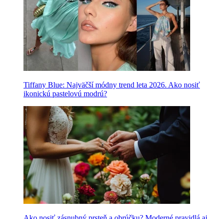
Tiffany Blue: Najväčší módny trend leta 2026. Ako nosiť
ikonickú pastelovú modrú?
Ako nosiť zásnubný prsteň a obrúčku? Moderné pravidlá aj