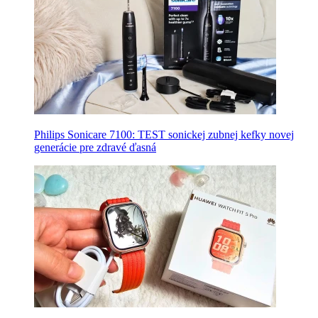
Philips Sonicare 7100: TEST sonickej zubnej kefky novej
generácie pre zdravé ďasná