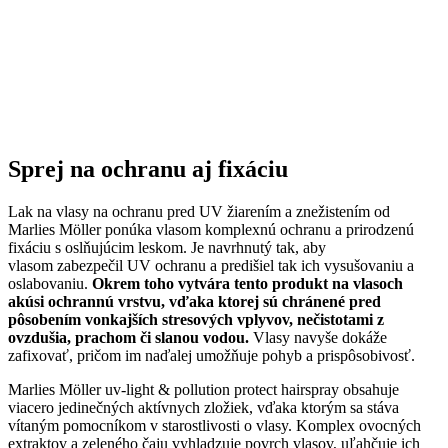
Sprej na ochranu aj fixáciu
Lak na vlasy na ochranu pred UV žiarením a znežistením od
Marlies Möller ponúka vlasom komplexnú ochranu a prirodzenú
fixáciu s oslňujúcim leskom. Je navrhnutý tak, aby
vlasom zabezpečil UV ochranu a predišiel tak ich vysušovaniu a
oslabovaniu.
Okrem toho vytvára tento produkt na vlasoch
akúsi ochrannú vrstvu, vďaka ktorej sú chránené pred
pôsobením vonkajších stresových vplyvov, nečistotami z
ovzdušia, prachom či slanou vodou.
Vlasy navyše dokáže
zafixovať, pričom im naďalej umožňuje pohyb a prispôsobivosť.
Marlies Möller uv-light & pollution protect hairspray obsahuje
viacero jedinečných aktívnych zložiek, vďaka ktorým sa stáva
vítaným pomocníkom v starostlivosti o vlasy. Komplex ovocných
extraktov a zeleného čaju vyhladzuje povrch vlasov, uľahčuje ich