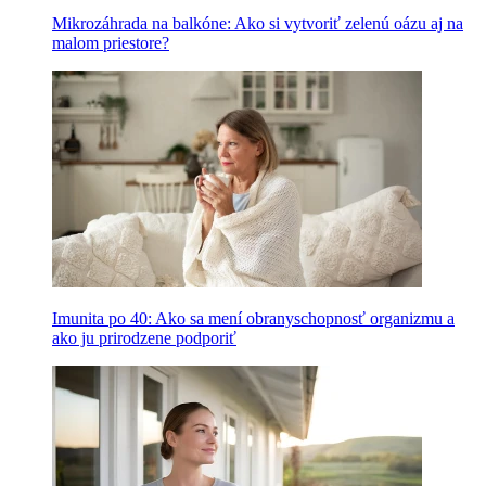
Mikrozáhrada na balkóne: Ako si vytvoriť zelenú oázu aj na
malom priestore?
Imunita po 40: Ako sa mení obranyschopnosť organizmu a
ako ju prirodzene podporiť