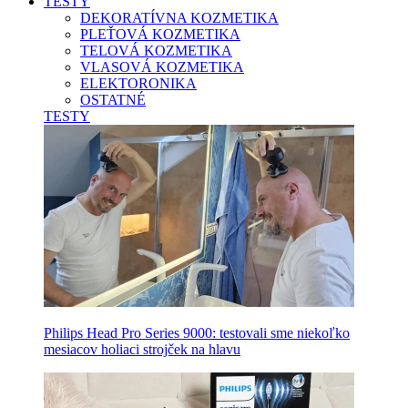
TESTY
DEKORATÍVNA KOZMETIKA
PLEŤOVÁ KOZMETIKA
TELOVÁ KOZMETIKA
VLASOVÁ KOZMETIKA
ELEKTORONIKA
OSTATNÉ
TESTY
Philips Head Pro Series 9000: testovali sme niekoľko
mesiacov holiaci strojček na hlavu