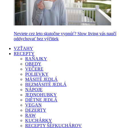
Neviete cez leto skutočne vypnúť? Slow living vás naučí
oddychovať bez výčitiek
VZŤAHY
RECEPTY
RAŇAJKY
OBEDY
VEČERE
POLIEVKY
MÄSITÉ JEDLÁ
BEZMÄSITÉ JEDLÁ
NÁPOJE
JEDNOHUBKY
DIÉTNE JEDLÁ
VEGAN
DEZERTY
RAW
KUCHÁRKY
RECEPTY ŠÉFKUCHÁROV