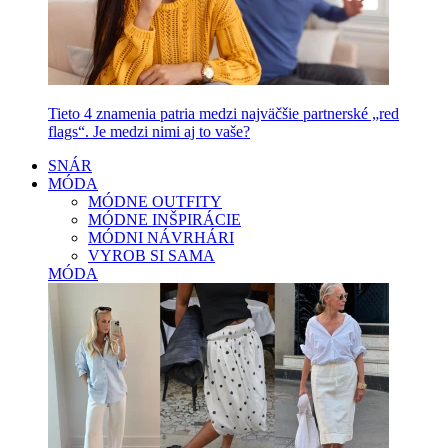
Tieto 4 znamenia patria medzi najväčšie partnerské „red
flags“. Je medzi nimi aj to vaše?
SNÁR
MÓDA
MÓDNE OUTFITY
MÓDNE INŠPIRÁCIE
MÓDNI NÁVRHÁRI
VYROB SI SAMA
MÓDA