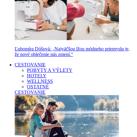
Ľubomíra Dóšová: „Najväčšou lžou módneho priemyslu je,
že nové oblečenie nás zmení.“
CESTOVANIE
POBYTY A VÝLETY
HOTELY
WELLNESS
OSTATNÉ
CESTOVANIE