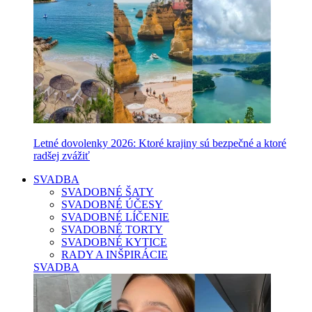
Letné dovolenky 2026: Ktoré krajiny sú bezpečné a ktoré
radšej zvážiť
SVADBA
SVADOBNÉ ŠATY
SVADOBNÉ ÚČESY
SVADOBNÉ LÍČENIE
SVADOBNÉ TORTY
SVADOBNÉ KYTICE
RADY A INŠPIRÁCIE
SVADBA