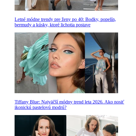
Letné módne trendy pre ženy po 40: Bodky, popelín,
bermudy a kúsky, ktoré lichotia postave
Tiffany Blue: Najväčší módny trend leta 2026. Ako nosiť
ikonickú pastelovú modrú?