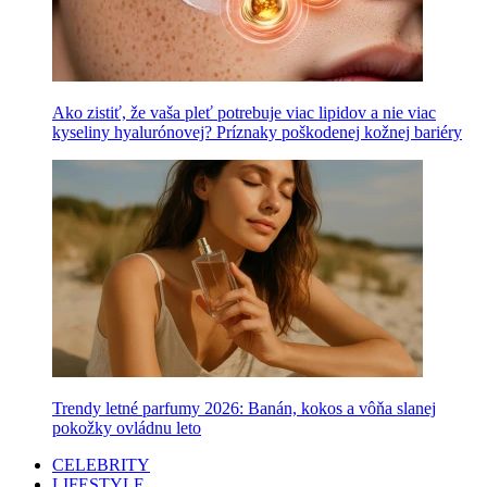
Ako zistiť, že vaša pleť potrebuje viac lipidov a nie viac
kyseliny hyalurónovej? Príznaky poškodenej kožnej bariéry
Trendy letné parfumy 2026: Banán, kokos a vôňa slanej
pokožky ovládnu leto
CELEBRITY
LIFESTYLE