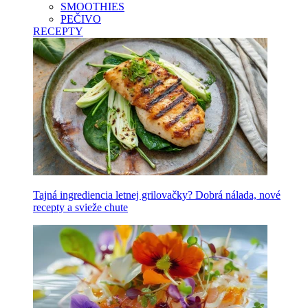
SMOOTHIES
PEČIVO
RECEPTY
Tajná ingrediencia letnej grilovačky? Dobrá nálada, nové
recepty a svieže chute