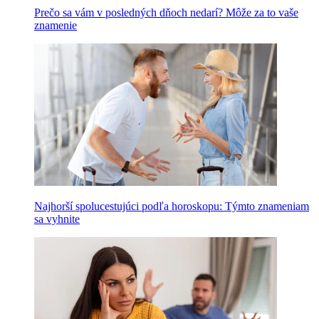
Prečo sa vám v posledných dňoch nedarí? Môže za to vaše
znamenie
Najhorší spolucestujúci podľa horoskopu: Týmto znameniam
sa vyhnite