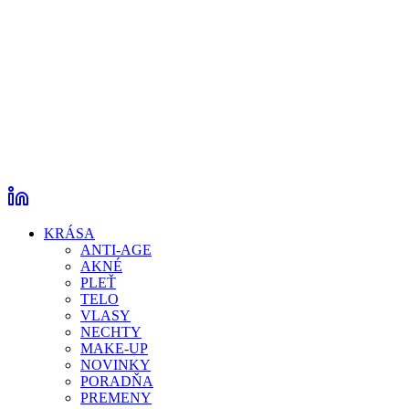
KRÁSA
ANTI-AGE
AKNÉ
PLEŤ
TELO
VLASY
NECHTY
MAKE-UP
NOVINKY
PORADŇA
PREMENY