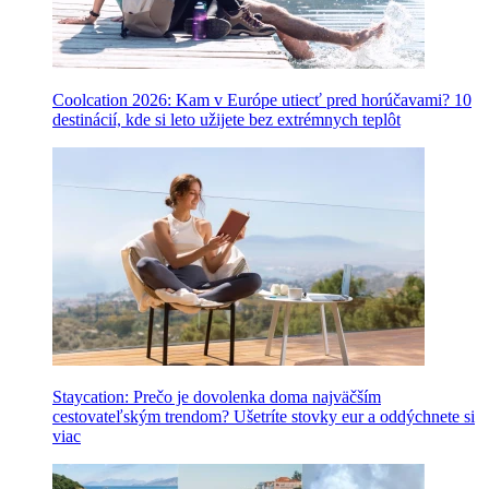
Coolcation 2026: Kam v Európe utiecť pred horúčavami? 10
destinácií, kde si leto užijete bez extrémnych teplôt
Staycation: Prečo je dovolenka doma najväčším
cestovateľským trendom? Ušetríte stovky eur a oddýchnete si
viac