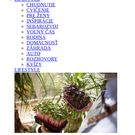
CHUDNUTIE
CVIČENIE
PRE ŽENY
INŠPIRÁCIE
SEBAROZVOJ
VOĽNÝ ČAS
RODINA
DOMÁCNOSŤ
ZÁHRADA
AUTO
ROZHOVORY
KVÍZY
LIFESTYLE