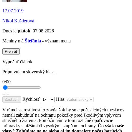
17.07.2019
Nikol Kaštierová
Dnes je
piatok
, 07.08.2026
Meniny má
Štefánia
- význam mena
Prehrať
Vypočuť článok
Pripravujem slovenský hlas...
0:00
--:--
Rýchlosť
Hlas
Zastaviť
V rámci starostlivosti o zovňajšok by sme počas letných mesiacov
nemali zabudnúť na ochranu pokožky pred škodlivým vplyvom
slnečného žiarenia. Pomôžu nám v tom rozličné opaľovacie
prípravky s nižšími či vysokými stupňami ochrany.
Čo však naše
vlasy? Zabúdate na ne alebo aj im doprajete počas horúcich