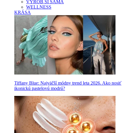
VYROB SI SAMA
WELLNESS
KRÁSA
Tiffany Blue: Najväčší módny trend leta 2026. Ako nosiť
ikonickú pastelovú modrú?