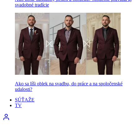
svadobné tradície
Ako sa líši oblek na svadbu, do práce a na spoločenské
udalosti?
SÚŤAŽE
TV