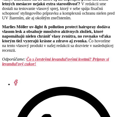
letných mesiacov nejakú extra starostlivosť?
V redakcii sme
dostali na testovanie vlasový sprej, ktorý v sebe spája fixačnú
schopnosť stylingového prípravku a komplexnú ochranu nielen pred
UV žiarením, ale aj okolitým znečistením.
Marlies Möller uv-light & pollution protect hairspray dodáva
vlasom lesk a obsahuje množstvo aktívnych zložiek, ktoré
napomáhajú nielen chrániť vlasy zvnútra, no rovnako vďaka
ktorým tiež vyzerajú krásne a zdravo aj zvonka.
Čo hovoríme
na tento vlasový produkt v našej redakcii sa dozviete v nasledujúcej
recenzii.
Odporúčame:
Čo s čerstvými levanduľovými kvetmi? Priprav si
levanduľový cukor!