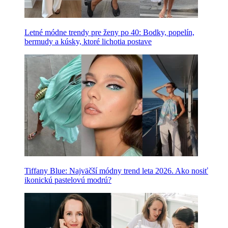
Letné módne trendy pre ženy po 40: Bodky, popelín,
bermudy a kúsky, ktoré lichotia postave
Tiffany Blue: Najväčší módny trend leta 2026. Ako nosiť
ikonickú pastelovú modrú?