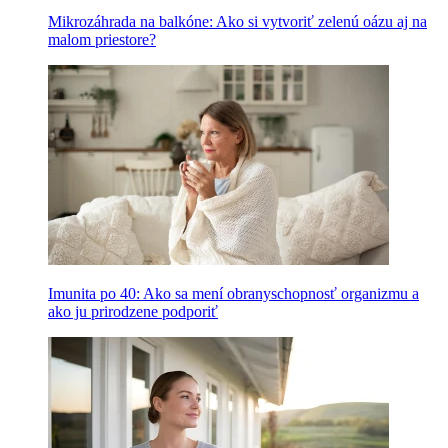
Mikrozáhrada na balkóne: Ako si vytvoriť zelenú oázu aj na
malom priestore?
Imunita po 40: Ako sa mení obranyschopnosť organizmu a
ako ju prirodzene podporiť