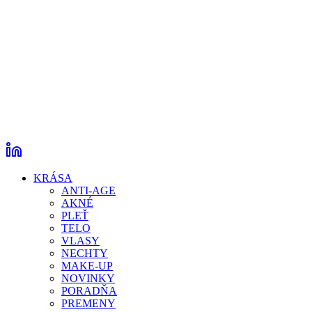
KRÁSA
ANTI-AGE
AKNÉ
PLEŤ
TELO
VLASY
NECHTY
MAKE-UP
NOVINKY
PORADŇA
PREMENY