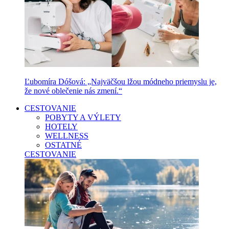
Ľubomíra Dóšová: „Najväčšou lžou módneho priemyslu je,
že nové oblečenie nás zmení.“
CESTOVANIE
POBYTY A VÝLETY
HOTELY
WELLNESS
OSTATNÉ
CESTOVANIE