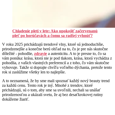
Chladenie pleti v lete: Ako upokojiť začervenanú
pleť po horúčavách a čomu sa radšej vyhnúť?
V roku 2025 prichádzajú trendové vlny, ktoré sú jednoduchšie,
prirodzenejšie a konečne berú ohľad na to, čo je pre nás skutočne
dôležité - pohodlie,
zdravie
a autenticitu. A to je presne to, čo sa
vám ponúka: krása, ktorá nie je pod tlakom, krása, ktorá vychádza z
pohodlia, z vašich vlastných preferencií a z toho, čo vám skutočne
vyhovuje. Takže si doprajte chvíľu voľného dýchania, pretože tento
rok si zaslúžime všetky len to najlepšie.
A to neznamená, že by sme mali spoznať každý nový beauty trend
za každú cenu. Tento rok je iný. Mnohé z trendov, ktoré
prichádzajú, sú o tom, aby sme sa uvoľnili, nechali sa unášať
prirodzenosťou a ukázali svetu, že aj bez desaťkrokovej rutiny
dokážeme žiariť.