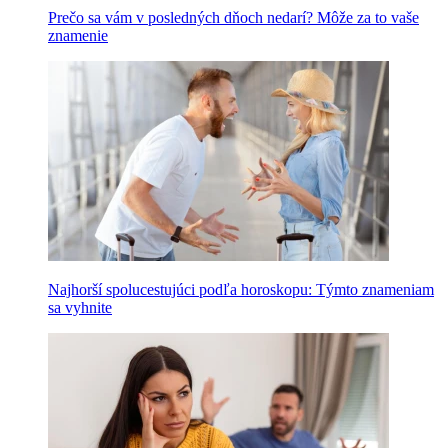
Prečo sa vám v posledných dňoch nedarí? Môže za to vaše
znamenie
Najhorší spolucestujúci podľa horoskopu: Týmto znameniam
sa vyhnite