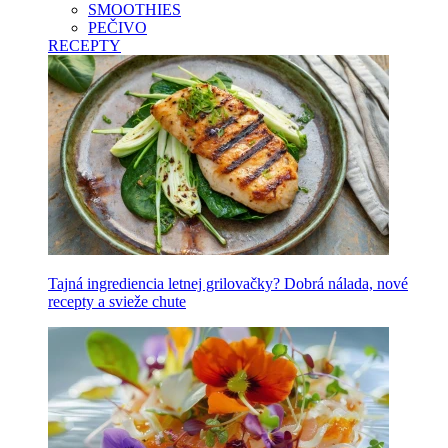
SMOOTHIES
PEČIVO
RECEPTY
Tajná ingrediencia letnej grilovačky? Dobrá nálada, nové
recepty a svieže chute