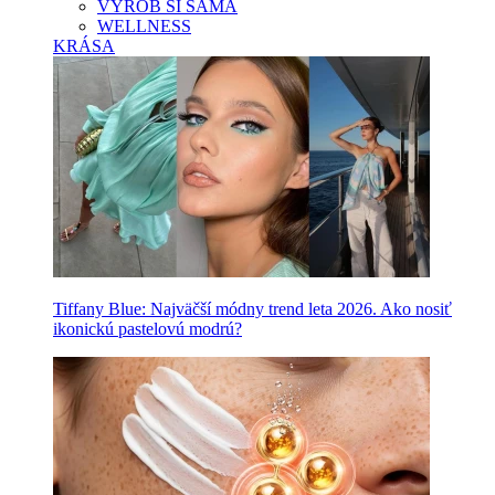
VYROB SI SAMA
WELLNESS
KRÁSA
Tiffany Blue: Najväčší módny trend leta 2026. Ako nosiť
ikonickú pastelovú modrú?