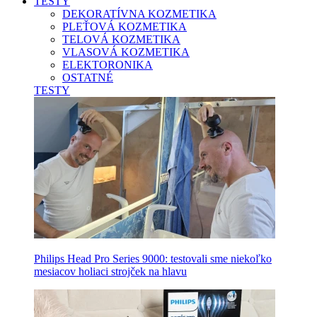
TESTY
DEKORATÍVNA KOZMETIKA
PLEŤOVÁ KOZMETIKA
TELOVÁ KOZMETIKA
VLASOVÁ KOZMETIKA
ELEKTORONIKA
OSTATNÉ
TESTY
Philips Head Pro Series 9000: testovali sme niekoľko
mesiacov holiaci strojček na hlavu