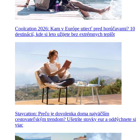
Coolcation 2026: Kam v Európe utiecť pred horúčavami? 10
destinácií, kde si leto užijete bez extrémnych teplôt
Staycation: Prečo je dovolenka doma najväčším
cestovateľským trendom? Ušetríte stovky eur a oddýchnete si
viac