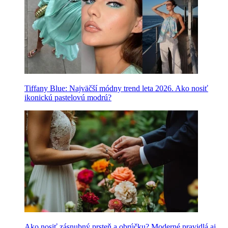
Tiffany Blue: Najväčší módny trend leta 2026. Ako nosiť
ikonickú pastelovú modrú?
Ako nosiť zásnubný prsteň a obrúčku? Moderné pravidlá aj