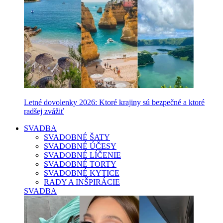
Letné dovolenky 2026: Ktoré krajiny sú bezpečné a ktoré
radšej zvážiť
SVADBA
SVADOBNÉ ŠATY
SVADOBNÉ ÚČESY
SVADOBNÉ LÍČENIE
SVADOBNÉ TORTY
SVADOBNÉ KYTICE
RADY A INŠPIRÁCIE
SVADBA