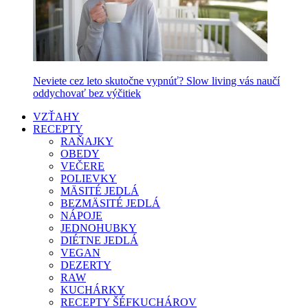
Neviete cez leto skutočne vypnúť? Slow living vás naučí
oddychovať bez výčitiek
VZŤAHY
RECEPTY
RAŇAJKY
OBEDY
VEČERE
POLIEVKY
MÄSITÉ JEDLÁ
BEZMÄSITÉ JEDLÁ
NÁPOJE
JEDNOHUBKY
DIÉTNE JEDLÁ
VEGAN
DEZERTY
RAW
KUCHÁRKY
RECEPTY ŠÉFKUCHÁROV