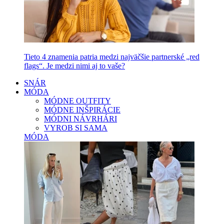
Tieto 4 znamenia patria medzi najväčšie partnerské „red
flags“. Je medzi nimi aj to vaše?
SNÁR
MÓDA
MÓDNE OUTFITY
MÓDNE INŠPIRÁCIE
MÓDNI NÁVRHÁRI
VYROB SI SAMA
MÓDA