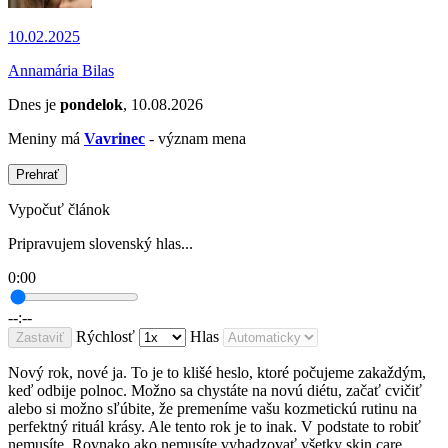
10.02.2025
Annamária Bilas
Dnes je
pondelok
, 10.08.2026
Meniny má
Vavrinec
- význam mena
Prehrať
Vypočuť článok
Pripravujem slovenský hlas...
0:00
--:--
Rýchlosť
Hlas
Zastaviť
Nový rok, nové ja. To je to klišé heslo, ktoré počujeme zakaždým,
keď odbije polnoc. Možno sa chystáte na novú diétu, začať cvičiť
alebo si možno sľúbite, že premeníme vašu kozmetickú rutinu na
perfektný rituál krásy. Ale tento rok je to inak. V podstate to robiť
nemusíte. Rovnako ako nemusíte vyhadzovať všetky skin care