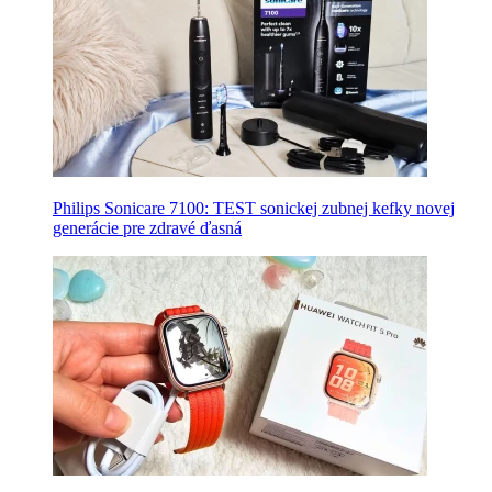
Philips Sonicare 7100: TEST sonickej zubnej kefky novej
generácie pre zdravé ďasná