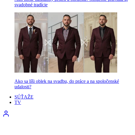
svadobné tradície
Ako sa líši oblek na svadbu, do práce a na spoločenské
udalosti?
SÚŤAŽE
TV