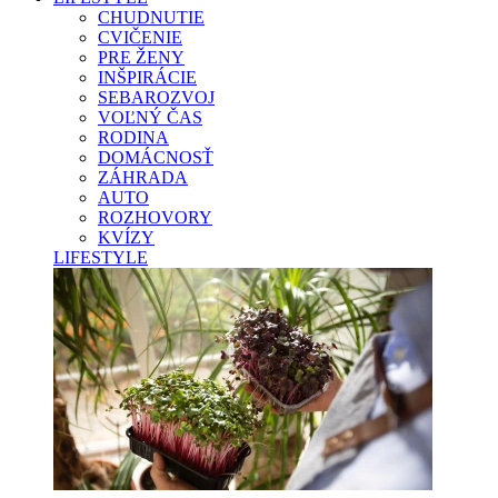
CHUDNUTIE
CVIČENIE
PRE ŽENY
INŠPIRÁCIE
SEBAROZVOJ
VOĽNÝ ČAS
RODINA
DOMÁCNOSŤ
ZÁHRADA
AUTO
ROZHOVORY
KVÍZY
LIFESTYLE