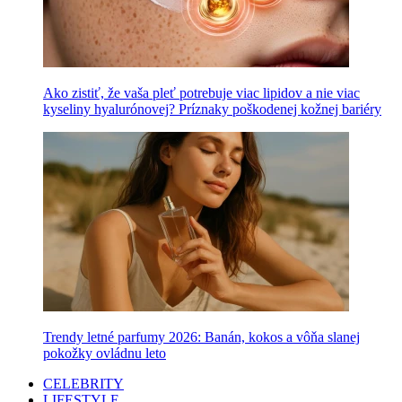
Ako zistiť, že vaša pleť potrebuje viac lipidov a nie viac
kyseliny hyalurónovej? Príznaky poškodenej kožnej bariéry
Trendy letné parfumy 2026: Banán, kokos a vôňa slanej
pokožky ovládnu leto
CELEBRITY
LIFESTYLE