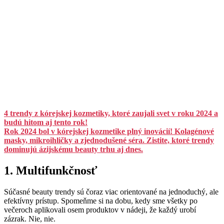
4 trendy z kórejskej kozmetiky, ktoré zaujali svet v roku 2024 a
budú hitom aj tento rok!
Rok 2024 bol v kórejskej kozmetike plný inovácií! Kolagénové
masky, mikroihličky a zjednodušené séra. Zistite, ktoré trendy
dominujú ázijskému beauty trhu aj dnes.
1. Multifunkčnosť
Súčasné beauty trendy sú čoraz viac orientované na jednoduchý, ale
efektívny prístup. Spomeňme si na dobu, kedy sme všetky po
večeroch aplikovali osem produktov v nádeji, že každý urobí
zázrak. Nie, nie.