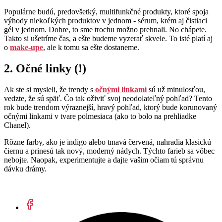
Populárne budú, predovšetký, multifunkčné produkty, ktoré spoja
výhody niekoľkých produktov v jednom - sérum, krém aj čistiaci
gél v jednom. Dobre, to sme trochu možno prehnali. No chápete.
Takto si ušetríme čas, a ešte budeme vyzerať skvele. To isté platí aj
o
make-upe
, ale k tomu sa ešte dostaneme.
2. Očné linky (!)
Ak ste si mysleli, že trendy s
očnými linkami
sú už minulosťou,
vedzte, že sú späť. Čo tak oživiť svoj neodolateľný pohľad? Tento
rok bude trendom výraznejší, hravý pohľad, ktorý bude korunovaný
očnými linkami v tvare polmesiaca (ako to bolo na prehliadke
Chanel).
Rôzne farby, ako je indigo alebo tmavá červená, nahradia klasickú
čiernu a prinesú tak nový, moderný nádych. Týchto farieb sa vôbec
nebojte. Naopak, experimentujte a dajte vašim očiam tú správnu
dávku drámy.