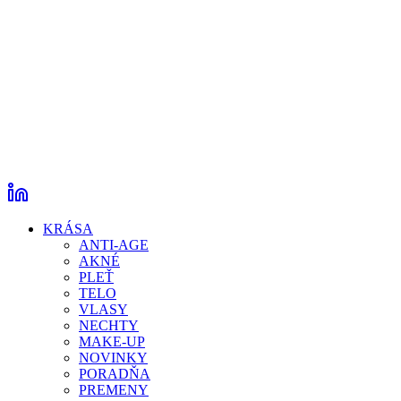
KRÁSA
ANTI-AGE
AKNÉ
PLEŤ
TELO
VLASY
NECHTY
MAKE-UP
NOVINKY
PORADŇA
PREMENY