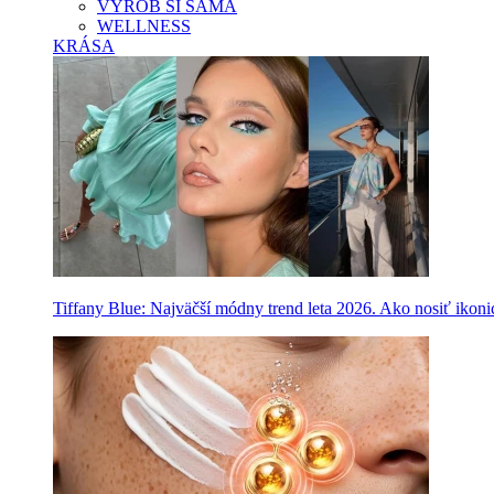
VYROB SI SAMA
WELLNESS
KRÁSA
Tiffany Blue: Najväčší módny trend leta 2026. Ako nosiť ikon