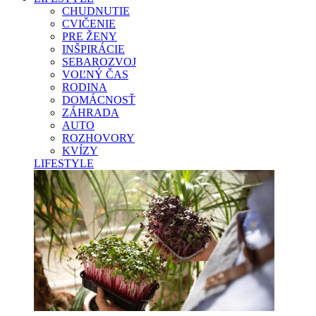
CHUDNUTIE
CVIČENIE
PRE ŽENY
INŠPIRÁCIE
SEBAROZVOJ
VOĽNÝ ČAS
RODINA
DOMÁCNOSŤ
ZÁHRADA
AUTO
ROZHOVORY
KVÍZY
LIFESTYLE