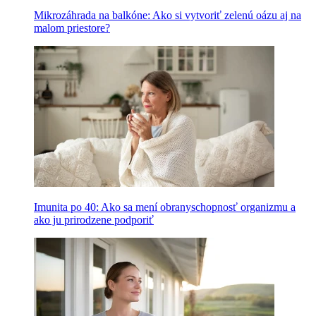
Mikrozáhrada na balkóne: Ako si vytvoriť zelenú oázu aj na
malom priestore?
Imunita po 40: Ako sa mení obranyschopnosť organizmu a
ako ju prirodzene podporiť