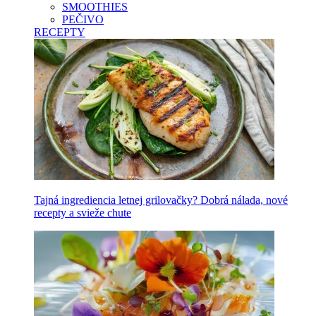
SMOOTHIES
PEČIVO
RECEPTY
Tajná ingrediencia letnej grilovačky? Dobrá nálada, nové
recepty a svieže chute