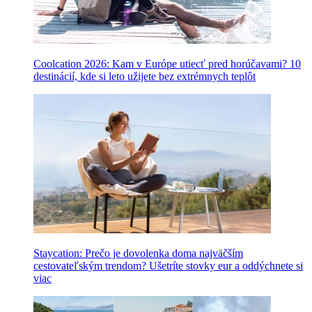
Coolcation 2026: Kam v Európe utiecť pred horúčavami? 10
destinácií, kde si leto užijete bez extrémnych teplôt
Staycation: Prečo je dovolenka doma najväčším
cestovateľským trendom? Ušetríte stovky eur a oddýchnete si
viac