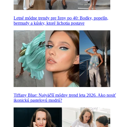
Letné módne trendy pre ženy po 40: Bodky, popelín,
bermudy a kúsky, ktoré lichotia postave
Tiffany Blue: Najväčší módny trend leta 2026. Ako nosiť
ikonickú pastelovú modrú?