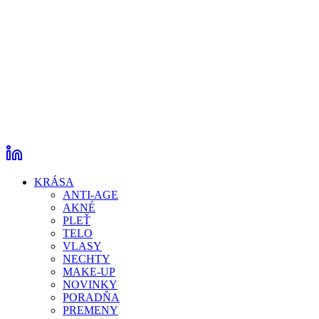
KRÁSA
ANTI-AGE
AKNÉ
PLEŤ
TELO
VLASY
NECHTY
MAKE-UP
NOVINKY
PORADŇA
PREMENY