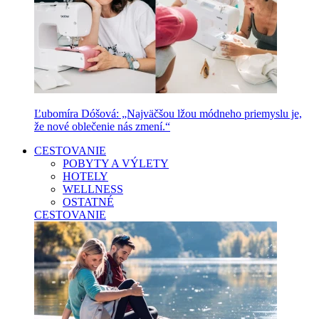
Ľubomíra Dóšová: „Najväčšou lžou módneho priemyslu je,
že nové oblečenie nás zmení.“
CESTOVANIE
POBYTY A VÝLETY
HOTELY
WELLNESS
OSTATNÉ
CESTOVANIE