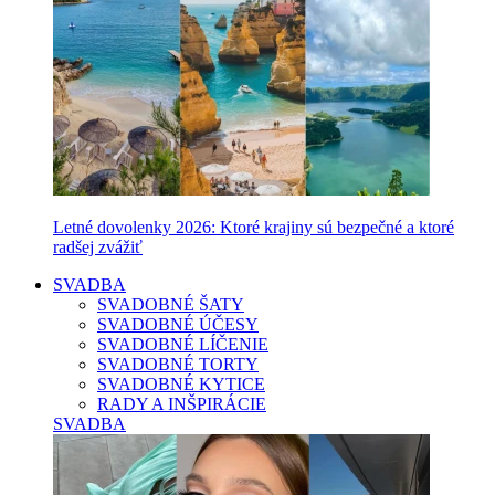
Letné dovolenky 2026: Ktoré krajiny sú bezpečné a ktoré
radšej zvážiť
SVADBA
SVADOBNÉ ŠATY
SVADOBNÉ ÚČESY
SVADOBNÉ LÍČENIE
SVADOBNÉ TORTY
SVADOBNÉ KYTICE
RADY A INŠPIRÁCIE
SVADBA