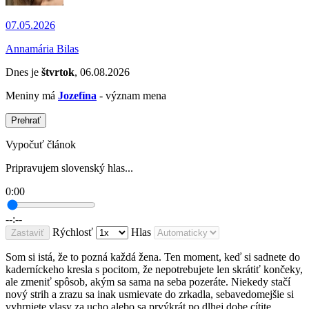
07.05.2026
Annamária Bilas
Dnes je
štvrtok
, 06.08.2026
Meniny má
Jozefína
- význam mena
Prehrať
Vypočuť článok
Pripravujem slovenský hlas...
0:00
--:--
Rýchlosť
Hlas
Zastaviť
Som si istá, že to pozná každá žena. Ten moment, keď si sadnete do
kaderníckeho kresla s pocitom, že nepotrebujete len skrátiť končeky,
ale zmeniť spôsob, akým sa sama na seba pozeráte. Niekedy stačí
nový strih a zrazu sa inak usmievate do zrkadla, sebavedomejšie si
vyhrniete vlasy za ucho alebo sa prvýkrát po dlhej dobe cítite