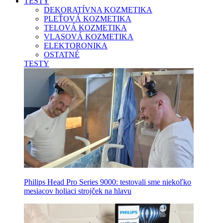
TESTY
DEKORATÍVNA KOZMETIKA
PLEŤOVÁ KOZMETIKA
TELOVÁ KOZMETIKA
VLASOVÁ KOZMETIKA
ELEKTORONIKA
OSTATNÉ
TESTY
Philips Head Pro Series 9000: testovali sme niekoľko
mesiacov holiaci strojček na hlavu