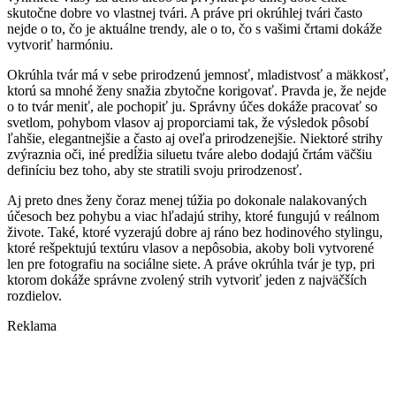
skutočne dobre vo vlastnej tvári. A práve pri okrúhlej tvári často
nejde o to, čo je aktuálne trendy, ale o to, čo s vašimi črtami dokáže
vytvoriť harmóniu.
Okrúhla tvár má v sebe prirodzenú jemnosť, mladistvosť a mäkkosť,
ktorú sa mnohé ženy snažia zbytočne korigovať. Pravda je, že nejde
o to tvár meniť, ale pochopiť ju. Správny účes dokáže pracovať so
svetlom, pohybom vlasov aj proporciami tak, že výsledok pôsobí
ľahšie, elegantnejšie a často aj oveľa prirodzenejšie. Niektoré strihy
zvýraznia oči, iné predĺžia siluetu tváre alebo dodajú črtám väčšiu
definíciu bez toho, aby ste stratili svoju prirodzenosť.
Aj preto dnes ženy čoraz menej túžia po dokonale nalakovaných
účesoch bez pohybu a viac hľadajú strihy, ktoré fungujú v reálnom
živote. Také, ktoré vyzerajú dobre aj ráno bez hodinového stylingu,
ktoré rešpektujú textúru vlasov a nepôsobia, akoby boli vytvorené
len pre fotografiu na sociálne siete. A práve okrúhla tvár je typ, pri
ktorom dokáže správne zvolený strih vytvoriť jeden z najväčších
rozdielov.
Reklama