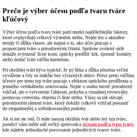
Prečo je výber účesu podľa tvaru tváre
kľúčový
Výber účesu podľa tvaru tváre patrí medzi najdôležitejšie faktory,
ktoré ovplyvňujú celkový výsledok strihu. Nejde len o aktuálne
trendy či dĺžku vlasov, ale najmä o to, ako účes pracuje s
proporciami tváre a prirodzenými črtami. Správne zvolený strih
dokáže zvýrazniť lícne kosti, opticky predĺžiť krk, zjemniť kontúry
alebo dodať tvári väčšiu harmóniu.
Pri okrúhlej tvári býva typické, že jej šírka a dĺžka pôsobia veľmi
vyvážene a črty sú mäkšie bez výrazných uhlov. Práve preto väčšina
účesov pre tento typ tváre pracuje s efektom optického predĺženia a
jemného vertikálneho smerovania. Nejde o snahu meniť prirodzený
vzhľad, ale o vytvorenie ľahkosti, pohybu a vizuálnej rovnováhy
pomocou vrstvenia, objemu či línie strihu. Vlasy sa tak stávajú
prirodzeným rámom tváre, ktorý dokáže celkový vzhľad posunúť
do elegantnejšej a sofistikovanejšej podoby.
Ak si nie ste istá, či máte naozaj okrúhlu tvár alebo iný typ tváre,
pomôcť vám môže náš veľký sprievodca
účesmi podľa typu tváre
,
kde nájdete jednoduché porovnanie jednotlivých tvarov tváre.