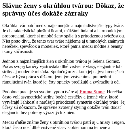
Slávne ženy s okrúhlou tvárou: Dôkaz, že
správny účes dokáže zázraky
Okrúhla tvár patrí medzi najjemnejšie a najmladistvejšie typy tváre.
Je charakteristická plnšími lícami, mäkšími líniami a harmonickými
proporciami, ktoré si mnohé ženy spájajú s prirodzenou sviežosťou.
Niet preto divu, že tento tvar tváre nájdeme aj u mnohých známych
herečiek, speváčok a modeliek, ktoré patria medzi módne a beauty
ikony súčasnosti.
Jednou z najznámejších žien s okrúhlou tvárou je Selena Gomez.
Počas svojej kariéry vystriedala dlhé vrstvené vlasy, elegantné lob
strihy aj moderné mikádá. Spoločným znakom jej najvydarenejších
účesov býva práca s dĺžkou, jemným vrstvením a prameňmi
rámujúcimi tvár, ktoré jej črty opticky predlžujú a zvýrazňujú oči.
Podobne pracuje so svojím typom tváre aj
Emma Stone
. Herečka
často volí asymetrické strihy, bočné cestičky a jemné vlny, ktoré
vytvárajú ľahkosť a narúšajú prirodzenú symetriu okrúhlej tváre. Jej
účesy sú dôkazom, že správne zvolený styling dokáže tvári dodať
eleganciu bez potreby výrazných zmien.
Medzi ďalšie známe ženy s okrúhlou tvárou patrí aj Chrissy Teigen,
ktorá často nosí dlhé vrstvené vlasy s objemom na temene a