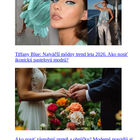
Tiffany Blue: Najväčší módny trend leta 2026. Ako nosiť
ikonickú pastelovú modrú?
Ako nosiť zásnubný prsteň a obrúčku? Moderné pravidlá aj