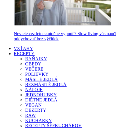
Neviete cez leto skutočne vypnúť? Slow living vás naučí
oddychovať bez výčitiek
VZŤAHY
RECEPTY
RAŇAJKY
OBEDY
VEČERE
POLIEVKY
MÄSITÉ JEDLÁ
BEZMÄSITÉ JEDLÁ
NÁPOJE
JEDNOHUBKY
DIÉTNE JEDLÁ
VEGAN
DEZERTY
RAW
KUCHÁRKY
RECEPTY ŠÉFKUCHÁROV