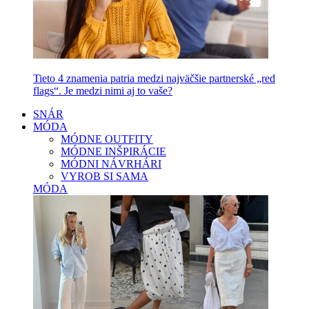
Tieto 4 znamenia patria medzi najväčšie partnerské „red
flags“. Je medzi nimi aj to vaše?
SNÁR
MÓDA
MÓDNE OUTFITY
MÓDNE INŠPIRÁCIE
MÓDNI NÁVRHÁRI
VYROB SI SAMA
MÓDA