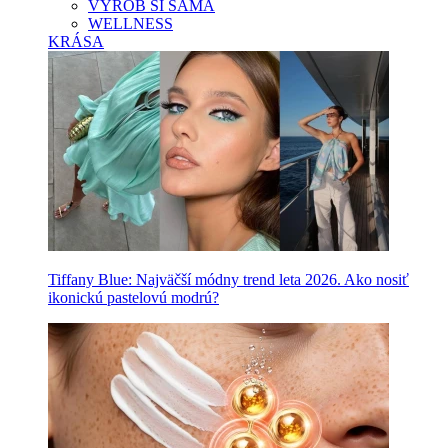
VYROB SI SAMA
WELLNESS
KRÁSA
Tiffany Blue: Najväčší módny trend leta 2026. Ako nosiť
ikonickú pastelovú modrú?