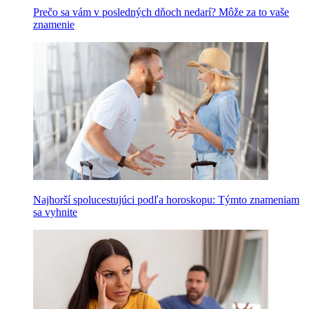
Prečo sa vám v posledných dňoch nedarí? Môže za to vaše
znamenie
Najhorší spolucestujúci podľa horoskopu: Týmto znameniam
sa vyhnite