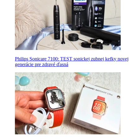
Philips Sonicare 7100: TEST sonickej zubnej kefky novej
generácie pre zdravé ďasná