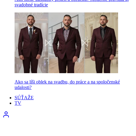
svadobné tradície
Ako sa líši oblek na svadbu, do práce a na spoločenské
udalosti?
SÚŤAŽE
TV