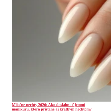
Mliečne nechty 2026: Ako dosiahnuť jemnú
manikúru, ktorá pristane aj krátkym nechtom?