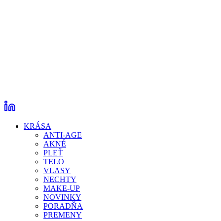
KRÁSA
ANTI-AGE
AKNÉ
PLEŤ
TELO
VLASY
NECHTY
MAKE-UP
NOVINKY
PORADŇA
PREMENY