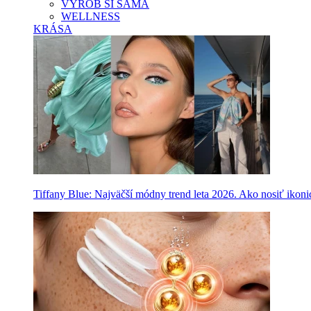
VYROB SI SAMA
WELLNESS
KRÁSA
Tiffany Blue: Najväčší módny trend leta 2026. Ako nosiť ikon