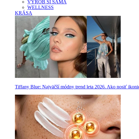
VYROB SI SAMA
WELLNESS
KRÁSA
Tiffany Blue: Najväčší módny trend leta 2026. Ako nosiť ikon