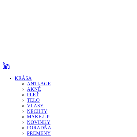
KRÁSA
ANTI-AGE
AKNÉ
PLEŤ
TELO
VLASY
NECHTY
MAKE-UP
NOVINKY
PORADŇA
PREMENY