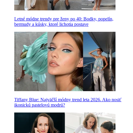
Letné módne trendy pre ženy po 40: Bodky, popelín,
bermudy a kúsky, ktoré lichotia postave
Tiffany Blue: Najväčší módny trend leta 2026. Ako nosiť
ikonickú pastelovú modrú?