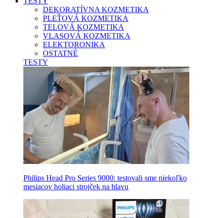
TESTY
DEKORATÍVNA KOZMETIKA
PLEŤOVÁ KOZMETIKA
TELOVÁ KOZMETIKA
VLASOVÁ KOZMETIKA
ELEKTORONIKA
OSTATNÉ
TESTY
Philips Head Pro Series 9000: testovali sme niekoľko
mesiacov holiaci strojček na hlavu