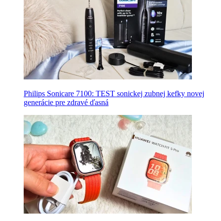
Philips Sonicare 7100: TEST sonickej zubnej kefky novej
generácie pre zdravé ďasná