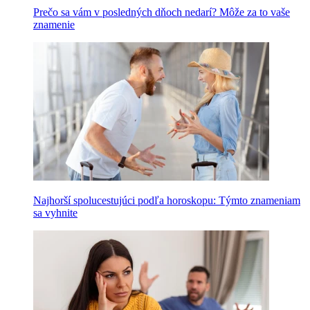
Prečo sa vám v posledných dňoch nedarí? Môže za to vaše
znamenie
Najhorší spolucestujúci podľa horoskopu: Týmto znameniam
sa vyhnite