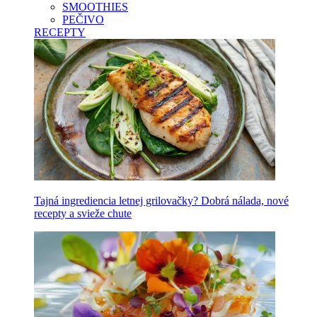
SMOOTHIES
PEČIVO
RECEPTY
Tajná ingrediencia letnej grilovačky? Dobrá nálada, nové
recepty a svieže chute