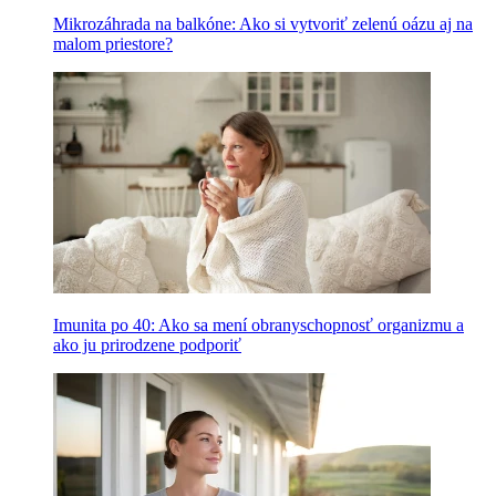
Mikrozáhrada na balkóne: Ako si vytvoriť zelenú oázu aj na
malom priestore?
Imunita po 40: Ako sa mení obranyschopnosť organizmu a
ako ju prirodzene podporiť