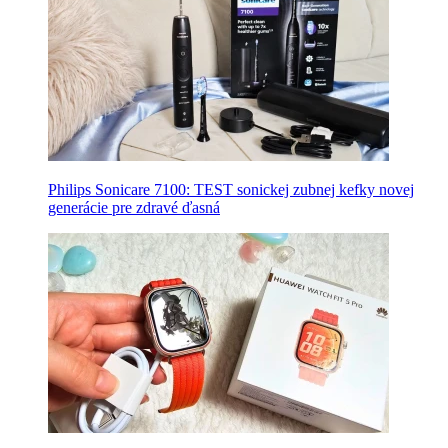
Philips Sonicare 7100: TEST sonickej zubnej kefky novej
generácie pre zdravé ďasná