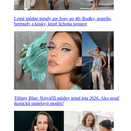
Letné módne trendy pre ženy po 40: Bodky, popelín,
bermudy a kúsky, ktoré lichotia postave
Tiffany Blue: Najväčší módny trend leta 2026. Ako nosiť
ikonickú pastelovú modrú?