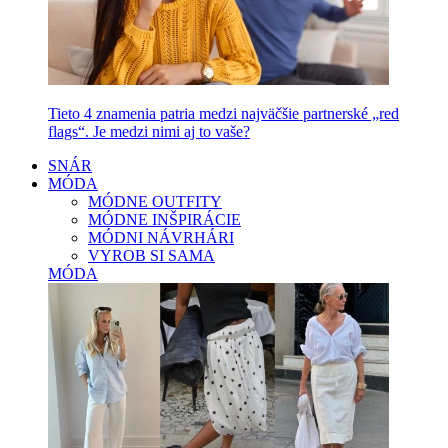
Tieto 4 znamenia patria medzi najväčšie partnerské „red
flags“. Je medzi nimi aj to vaše?
SNÁR
MÓDA
MÓDNE OUTFITY
MÓDNE INŠPIRÁCIE
MÓDNI NÁVRHÁRI
VYROB SI SAMA
MÓDA