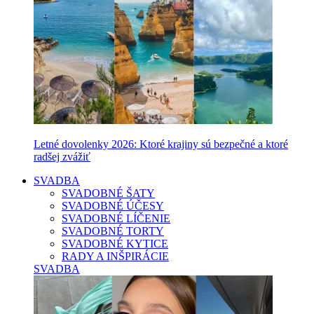
Letné dovolenky 2026: Ktoré krajiny sú bezpečné a ktoré
radšej zvážiť
SVADBA
SVADOBNÉ ŠATY
SVADOBNÉ ÚČESY
SVADOBNÉ LÍČENIE
SVADOBNÉ TORTY
SVADOBNÉ KYTICE
RADY A INŠPIRÁCIE
SVADBA