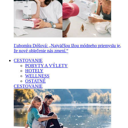
Ľubomíra Dóšová: „Najväčšou lžou módneho priemyslu je,
že nové oblečenie nás zmení.“
CESTOVANIE
POBYTY A VÝLETY
HOTELY
WELLNESS
OSTATNÉ
CESTOVANIE