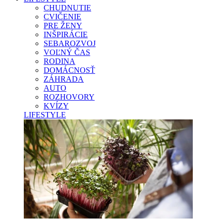
CHUDNUTIE
CVIČENIE
PRE ŽENY
INŠPIRÁCIE
SEBAROZVOJ
VOĽNÝ ČAS
RODINA
DOMÁCNOSŤ
ZÁHRADA
AUTO
ROZHOVORY
KVÍZY
LIFESTYLE