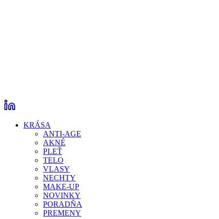
KRÁSA
ANTI-AGE
AKNÉ
PLEŤ
TELO
VLASY
NECHTY
MAKE-UP
NOVINKY
PORADŇA
PREMENY