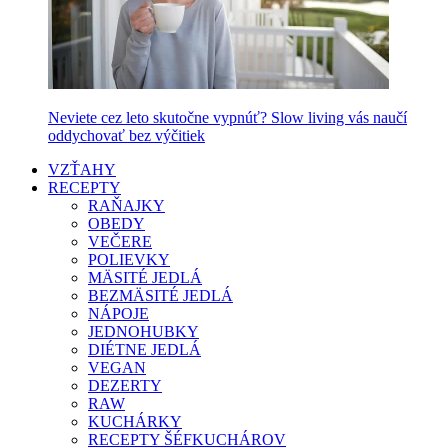
Neviete cez leto skutočne vypnúť? Slow living vás naučí
oddychovať bez výčitiek
VZŤAHY
RECEPTY
RAŇAJKY
OBEDY
VEČERE
POLIEVKY
MÄSITÉ JEDLÁ
BEZMÄSITÉ JEDLÁ
NÁPOJE
JEDNOHUBKY
DIÉTNE JEDLÁ
VEGAN
DEZERTY
RAW
KUCHÁRKY
RECEPTY ŠÉFKUCHÁROV