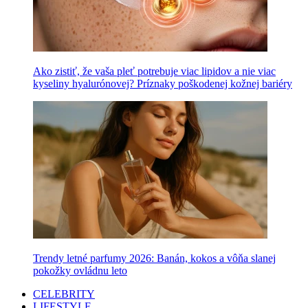
Ako zistiť, že vaša pleť potrebuje viac lipidov a nie viac
kyseliny hyalurónovej? Príznaky poškodenej kožnej bariéry
Trendy letné parfumy 2026: Banán, kokos a vôňa slanej
pokožky ovládnu leto
CELEBRITY
LIFESTYLE