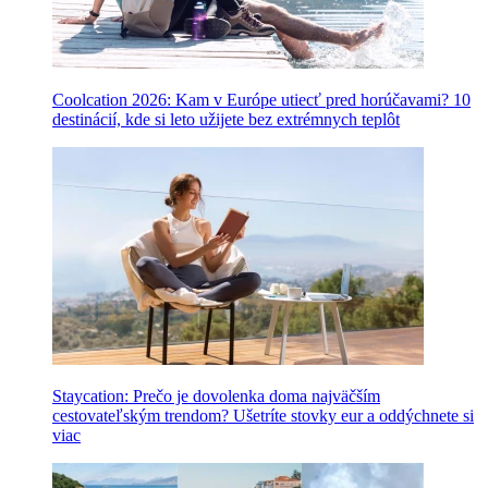
Coolcation 2026: Kam v Európe utiecť pred horúčavami? 10
destinácií, kde si leto užijete bez extrémnych teplôt
Staycation: Prečo je dovolenka doma najväčším
cestovateľským trendom? Ušetríte stovky eur a oddýchnete si
viac