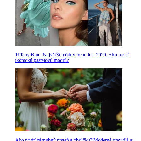
Tiffany Blue: Najväčší módny trend leta 2026. Ako nosiť
ikonickú pastelovú modrú?
Ako nosiť zásnubný prsteň a obrúčku? Moderné pravidlá aj