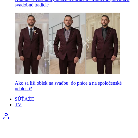
svadobné tradície
Ako sa líši oblek na svadbu, do práce a na spoločenské
udalosti?
SÚŤAŽE
TV