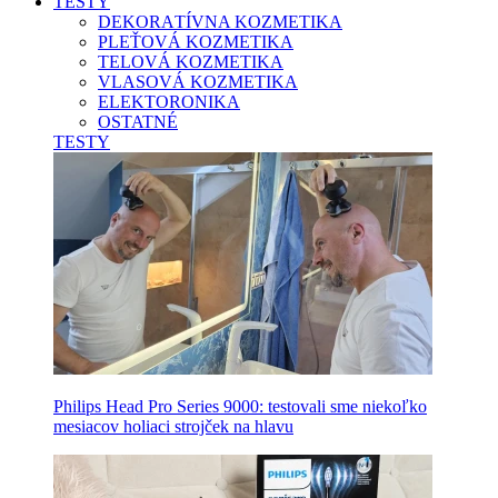
TESTY
DEKORATÍVNA KOZMETIKA
PLEŤOVÁ KOZMETIKA
TELOVÁ KOZMETIKA
VLASOVÁ KOZMETIKA
ELEKTORONIKA
OSTATNÉ
TESTY
Philips Head Pro Series 9000: testovali sme niekoľko
mesiacov holiaci strojček na hlavu