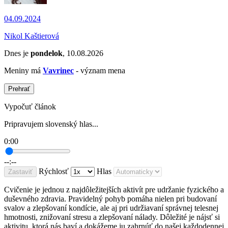
04.09.2024
Nikol Kaštierová
Dnes je
pondelok
, 10.08.2026
Meniny má
Vavrinec
- význam mena
Prehrať
Vypočuť článok
Pripravujem slovenský hlas...
0:00
--:--
Rýchlosť
Hlas
Zastaviť
Cvičenie je jednou z najdôležitejších aktivít pre udržanie fyzického a
duševného zdravia. Pravidelný pohyb pomáha nielen pri budovaní
svalov a zlepšovaní kondície, ale aj pri udržiavaní správnej telesnej
hmotnosti, znižovaní stresu a zlepšovaní nálady. Dôležité je nájsť si
aktivitu, ktorá nás baví a dokážeme ju zahrnúť do našej každodennej