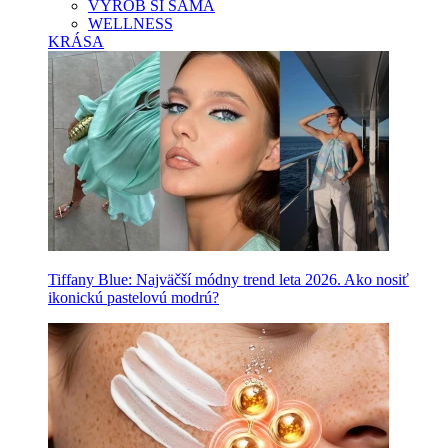
VYROB SI SAMA
WELLNESS
KRÁSA
Tiffany Blue: Najväčší módny trend leta 2026. Ako nosiť
ikonickú pastelovú modrú?