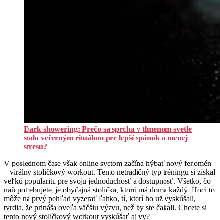
Dark showering: Prečo sa sprcha v tlmenom svetle
stala večerným rituálom pre lepší spánok a menej
stresu?
V poslednom čase však online svetom začína hýbať nový fenomén
– virálny stoličkový workout. Tento netradičný typ tréningu si získal
veľkú popularitu pre svoju jednoduchosť a dostupnosť. Všetko, čo
naň potrebujete, je obyčajná stolička, ktorú má doma každý. Hoci to
môže na prvý pohľad vyzerať ľahko, tí, ktorí ho už vyskúšali,
tvrdia, že prináša oveľa väčšiu výzvu, než by ste čakali. Chcete si
tento nový stoličkový workout vyskúšať aj vy?