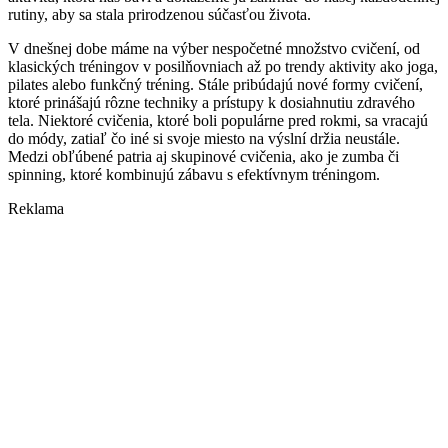
rutiny, aby sa stala prirodzenou súčasťou života.
V dnešnej dobe máme na výber nespočetné množstvo cvičení, od
klasických tréningov v posilňovniach až po trendy aktivity ako joga,
pilates alebo funkčný tréning. Stále pribúdajú nové formy cvičení,
ktoré prinášajú rôzne techniky a prístupy k dosiahnutiu zdravého
tela. Niektoré cvičenia, ktoré boli populárne pred rokmi, sa vracajú
do módy, zatiaľ čo iné si svoje miesto na výslní držia neustále.
Medzi obľúbené patria aj skupinové cvičenia, ako je zumba či
spinning, ktoré kombinujú zábavu s efektívnym tréningom.
Reklama