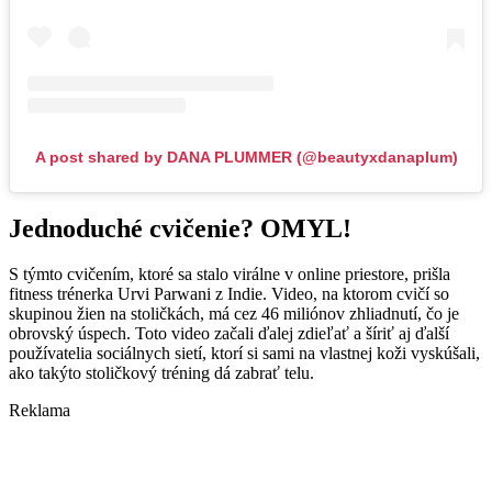
A post shared by DANA PLUMMER (@beautyxdanaplum)
Jednoduché cvičenie? OMYL!
S týmto cvičením, ktoré sa stalo virálne v online priestore, prišla
fitness trénerka Urvi Parwani z Indie. Video, na ktorom cvičí so
skupinou žien na stoličkách, má cez 46 miliónov zhliadnutí, čo je
obrovský úspech. Toto video začali ďalej zdieľať a šíriť aj ďalší
používatelia sociálnych sietí, ktorí si sami na vlastnej koži vyskúšali,
ako takýto stoličkový tréning dá zabrať telu.
Reklama