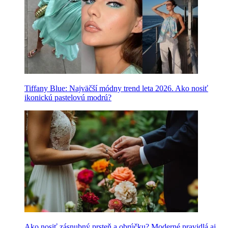
Tiffany Blue: Najväčší módny trend leta 2026. Ako nosiť
ikonickú pastelovú modrú?
Ako nosiť zásnubný prsteň a obrúčku? Moderné pravidlá aj