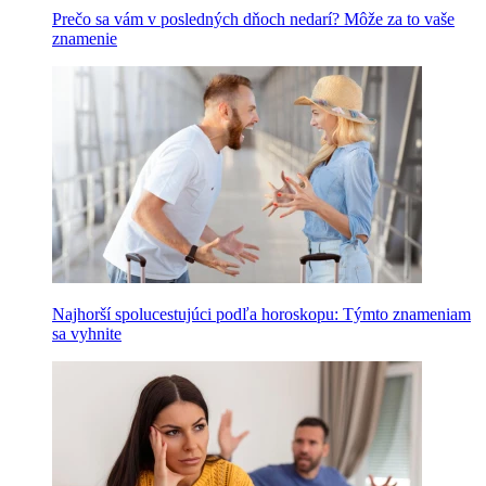
Prečo sa vám v posledných dňoch nedarí? Môže za to vaše
znamenie
Najhorší spolucestujúci podľa horoskopu: Týmto znameniam
sa vyhnite