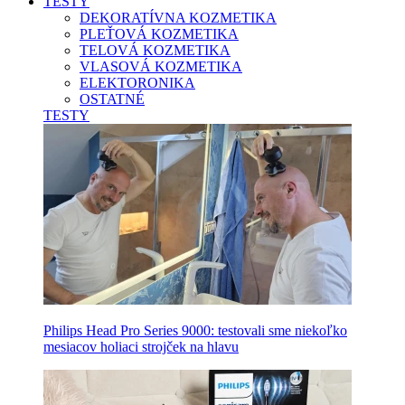
TESTY
DEKORATÍVNA KOZMETIKA
PLEŤOVÁ KOZMETIKA
TELOVÁ KOZMETIKA
VLASOVÁ KOZMETIKA
ELEKTORONIKA
OSTATNÉ
TESTY
Philips Head Pro Series 9000: testovali sme niekoľko
mesiacov holiaci strojček na hlavu