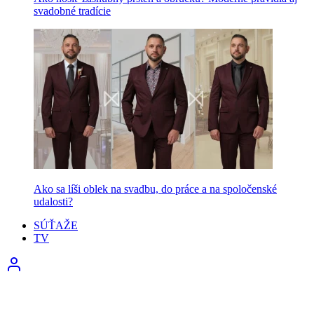
svadobné tradície
Ako sa líši oblek na svadbu, do práce a na spoločenské
udalosti?
SÚŤAŽE
TV