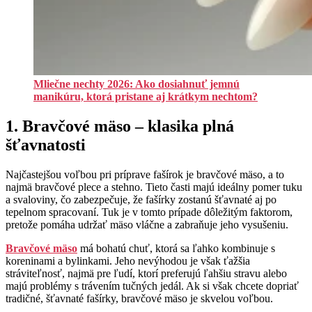
Mliečne nechty 2026: Ako dosiahnuť jemnú
manikúru, ktorá pristane aj krátkym nechtom?
1. Bravčové mäso – klasika plná
šťavnatosti
Najčastejšou voľbou pri príprave fašírok je bravčové mäso, a to
najmä bravčové plece a stehno. Tieto časti majú ideálny pomer tuku
a svaloviny, čo zabezpečuje, že fašírky zostanú šťavnaté aj po
tepelnom spracovaní. Tuk je v tomto prípade dôležitým faktorom,
pretože pomáha udržať mäso vláčne a zabraňuje jeho vysušeniu.
Bravčové mäso
má bohatú chuť, ktorá sa ľahko kombinuje s
koreninami a bylinkami. Jeho nevýhodou je však ťažšia
stráviteľnosť, najmä pre ľudí, ktorí preferujú ľahšiu stravu alebo
majú problémy s trávením tučných jedál. Ak si však chcete dopriať
tradičné, šťavnaté fašírky, bravčové mäso je skvelou voľbou.