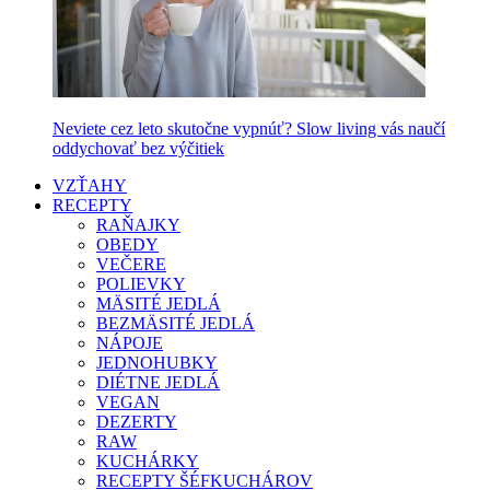
Neviete cez leto skutočne vypnúť? Slow living vás naučí
oddychovať bez výčitiek
VZŤAHY
RECEPTY
RAŇAJKY
OBEDY
VEČERE
POLIEVKY
MÄSITÉ JEDLÁ
BEZMÄSITÉ JEDLÁ
NÁPOJE
JEDNOHUBKY
DIÉTNE JEDLÁ
VEGAN
DEZERTY
RAW
KUCHÁRKY
RECEPTY ŠÉFKUCHÁROV