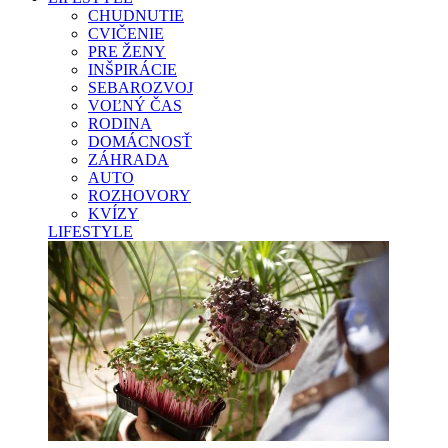
CHUDNUTIE
CVIČENIE
PRE ŽENY
INŠPIRÁCIE
SEBAROZVOJ
VOĽNÝ ČAS
RODINA
DOMÁCNOSŤ
ZÁHRADA
AUTO
ROZHOVORY
KVÍZY
LIFESTYLE