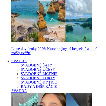
Letné dovolenky 2026: Ktoré krajiny sú bezpečné a ktoré
radšej zvážiť
SVADBA
SVADOBNÉ ŠATY
SVADOBNÉ ÚČESY
SVADOBNÉ LÍČENIE
SVADOBNÉ TORTY
SVADOBNÉ KYTICE
RADY A INŠPIRÁCIE
SVADBA