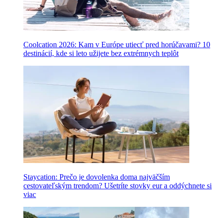
Coolcation 2026: Kam v Európe utiecť pred horúčavami? 10
destinácií, kde si leto užijete bez extrémnych teplôt
Staycation: Prečo je dovolenka doma najväčším
cestovateľským trendom? Ušetríte stovky eur a oddýchnete si
viac