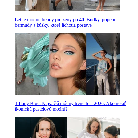
Letné módne trendy pre ženy po 40: Bodky, popelín,
bermudy a kúsky, ktoré lichotia postave
Tiffany Blue: Najväčší módny trend leta 2026. Ako nosiť
ikonickú pastelovú modrú?