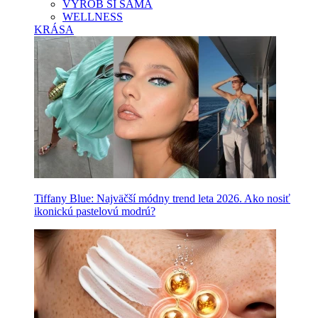
VYROB SI SAMA
WELLNESS
KRÁSA
Tiffany Blue: Najväčší módny trend leta 2026. Ako nosiť
ikonickú pastelovú modrú?