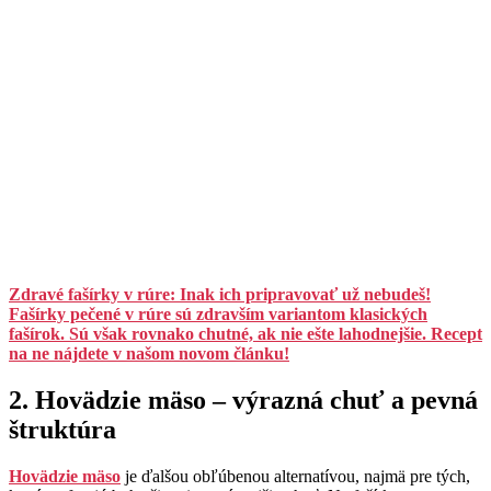
Zdravé fašírky v rúre: Inak ich pripravovať už nebudeš!
Fašírky pečené v rúre sú zdravším variantom klasických
fašírok. Sú však rovnako chutné, ak nie ešte lahodnejšie. Recept
na ne nájdete v našom novom článku!
2. Hovädzie mäso – výrazná chuť a pevná
štruktúra
Hovädzie mäso
je ďalšou obľúbenou alternatívou, najmä pre tých,