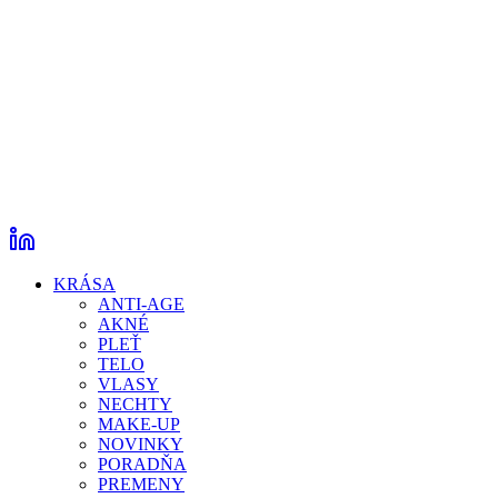
KRÁSA
ANTI-AGE
AKNÉ
PLEŤ
TELO
VLASY
NECHTY
MAKE-UP
NOVINKY
PORADŇA
PREMENY