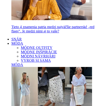
Tieto 4 znamenia patria medzi najväčšie partnerské „red
flags“. Je medzi nimi aj to vaše?
SNÁR
MÓDA
MÓDNE OUTFITY
MÓDNE INŠPIRÁCIE
MÓDNI NÁVRHÁRI
VYROB SI SAMA
MÓDA