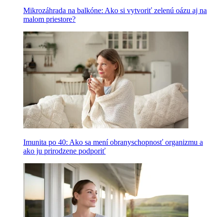
Mikrozáhrada na balkóne: Ako si vytvoriť zelenú oázu aj na
malom priestore?
Imunita po 40: Ako sa mení obranyschopnosť organizmu a
ako ju prirodzene podporiť