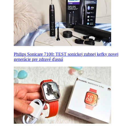
Philips Sonicare 7100: TEST sonickej zubnej kefky novej
generácie pre zdravé ďasná