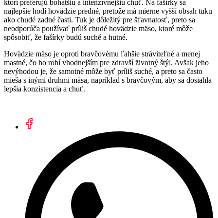
ktorí preferujú bohatšiu a intenzívnejšiu chuť. Na fašírky sa
najlepšie hodí hovädzie predné, pretože má mierne vyšší obsah tuku
ako chudé zadné časti. Tuk je dôležitý pre šťavnatosť, preto sa
neodporúča používať príliš chudé hovädzie mäso, ktoré môže
spôsobiť, že fašírky budú suché a hutné.
Hovädzie mäso je oproti bravčovému ľahšie stráviteľné a menej
mastné, čo ho robí vhodnejším pre zdravší životný štýl. Avšak jeho
nevýhodou je, že samotné môže byť príliš suché, a preto sa často
mieša s inými druhmi mäsa, napríklad s bravčovým, aby sa dosiahla
lepšia konzistencia a chuť.