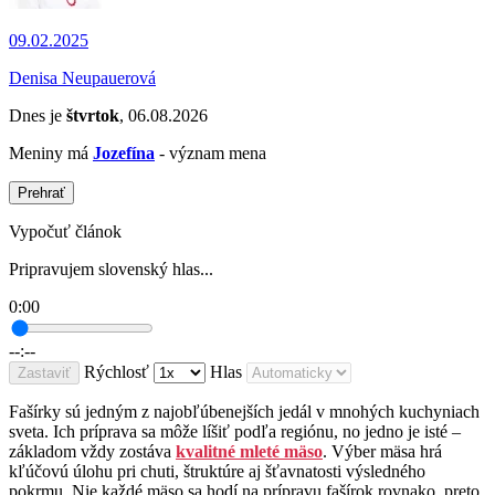
09.02.2025
Denisa Neupauerová
Dnes je
štvrtok
, 06.08.2026
Meniny má
Jozefína
- význam mena
Prehrať
Vypočuť článok
Pripravujem slovenský hlas...
0:00
--:--
Rýchlosť
Hlas
Zastaviť
Fašírky sú jedným z najobľúbenejších jedál v mnohých kuchyniach
sveta. Ich príprava sa môže líšiť podľa regiónu, no jedno je isté –
základom vždy zostáva
kvalitné mleté mäso
. Výber mäsa hrá
kľúčovú úlohu pri chuti, štruktúre aj šťavnatosti výsledného
pokrmu. Nie každé mäso sa hodí na prípravu fašírok rovnako, preto