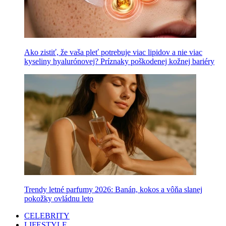
Ako zistiť, že vaša pleť potrebuje viac lipidov a nie viac
kyseliny hyalurónovej? Príznaky poškodenej kožnej bariéry
Trendy letné parfumy 2026: Banán, kokos a vôňa slanej
pokožky ovládnu leto
CELEBRITY
LIFESTYLE