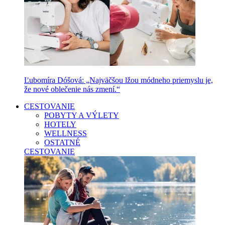
Ľubomíra Dóšová: „Najväčšou lžou módneho priemyslu je,
že nové oblečenie nás zmení.“
CESTOVANIE
POBYTY A VÝLETY
HOTELY
WELLNESS
OSTATNÉ
CESTOVANIE