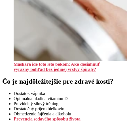
Maskara ide toto leto bokom: Ako dosiahnuť
výrazný pohľad bez jedinej vrstvy špirály?
Čo je najdôležitejšie pre zdravé kosti?
Dostatok vápnika
Optimálna hladina vitamínu D
Pravidelný silový tréning
Dostatočný príjem bielkovín
Obmedzenie fajčenia a alkoholu
Prevencia sedavého spôsobu života