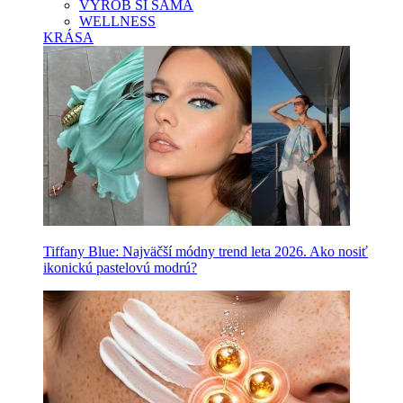
VYROB SI SAMA
WELLNESS
KRÁSA
Tiffany Blue: Najväčší módny trend leta 2026. Ako nosiť
ikonickú pastelovú modrú?