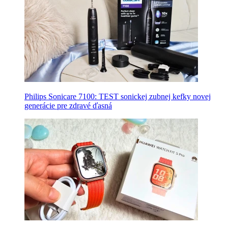
Philips Sonicare 7100: TEST sonickej zubnej kefky novej
generácie pre zdravé ďasná