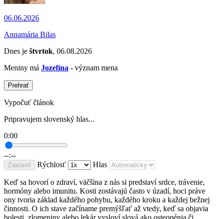
06.06.2026
Annamária Bilas
Dnes je
štvrtok
, 06.08.2026
Meniny má
Jozefína
- význam mena
Prehrať
Vypočuť článok
Pripravujem slovenský hlas...
0:00
--:--
Rýchlosť
Hlas
Zastaviť
Keď sa hovorí o zdraví, väčšina z nás si predstaví srdce, trávenie,
hormóny alebo imunitu. Kosti zostávajú často v úzadí, hoci práve
ony tvoria základ každého pohybu, každého kroku a každej bežnej
činnosti. O ich stave začíname premýšľať až vtedy, keď sa objavia
bolesti, zlomeniny alebo lekár vysloví slová ako osteopénia či