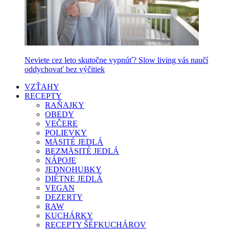
Neviete cez leto skutočne vypnúť? Slow living vás naučí
oddychovať bez výčitiek
VZŤAHY
RECEPTY
RAŇAJKY
OBEDY
VEČERE
POLIEVKY
MÄSITÉ JEDLÁ
BEZMÄSITÉ JEDLÁ
NÁPOJE
JEDNOHUBKY
DIÉTNE JEDLÁ
VEGAN
DEZERTY
RAW
KUCHÁRKY
RECEPTY ŠÉFKUCHÁROV