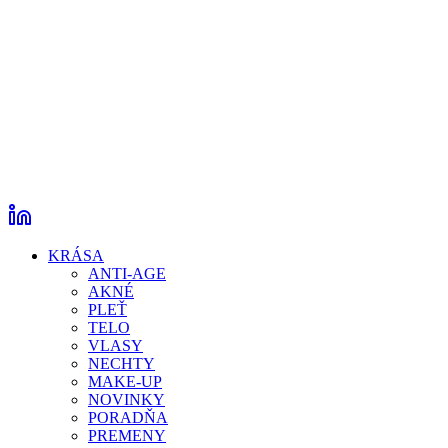
KRÁSA
ANTI-AGE
AKNÉ
PLEŤ
TELO
VLASY
NECHTY
MAKE-UP
NOVINKY
PORADŇA
PREMENY