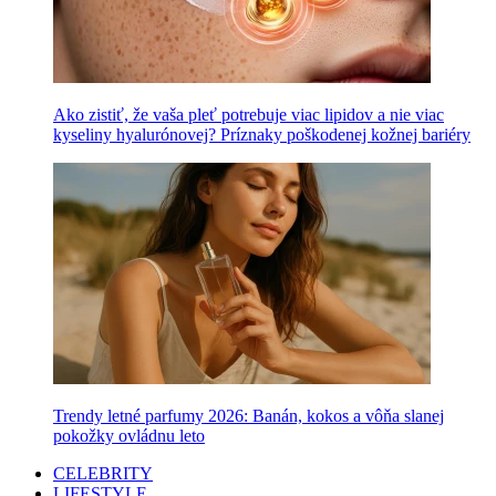
Ako zistiť, že vaša pleť potrebuje viac lipidov a nie viac
kyseliny hyalurónovej? Príznaky poškodenej kožnej bariéry
Trendy letné parfumy 2026: Banán, kokos a vôňa slanej
pokožky ovládnu leto
CELEBRITY
LIFESTYLE