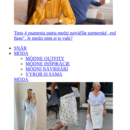
Tieto 4 znamenia patria medzi najväčšie partnerské „red
flags“. Je medzi nimi aj to vaše?
SNÁR
MÓDA
MÓDNE OUTFITY
MÓDNE INŠPIRÁCIE
MÓDNI NÁVRHÁRI
VYROB SI SAMA
MÓDA