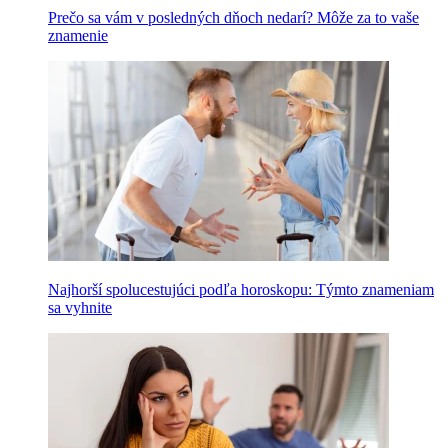
Prečo sa vám v posledných dňoch nedarí? Môže za to vaše
znamenie
Najhorší spolucestujúci podľa horoskopu: Týmto znameniam
sa vyhnite