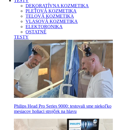
TESTY
DEKORATÍVNA KOZMETIKA
PLEŤOVÁ KOZMETIKA
TELOVÁ KOZMETIKA
VLASOVÁ KOZMETIKA
ELEKTORONIKA
OSTATNÉ
TESTY
Philips Head Pro Series 9000: testovali sme niekoľko
mesiacov holiaci strojček na hlavu