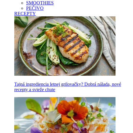
SMOOTHIES
PEČIVO
RECEPTY
Tajná ingrediencia letnej grilovačky? Dobrá nálada, nové
recepty a svieže chute