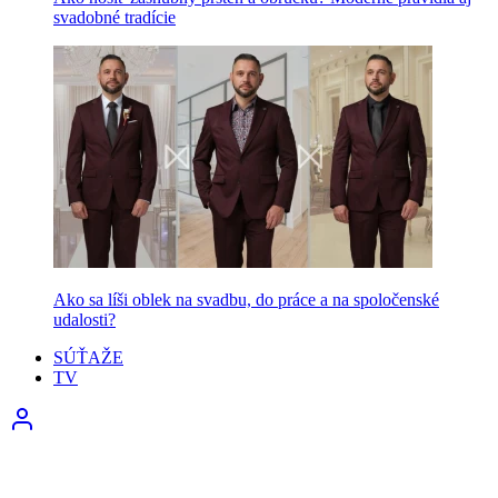
svadobné tradície
Ako sa líši oblek na svadbu, do práce a na spoločenské
udalosti?
SÚŤAŽE
TV