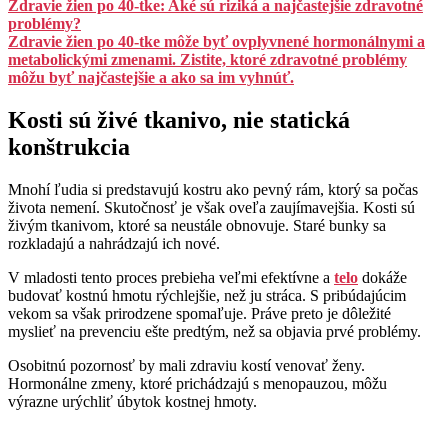
Zdravie žien po 40-tke: Aké sú riziká a najčastejšie zdravotné
problémy?
Zdravie žien po 40-tke môže byť ovplyvnené hormonálnymi a
metabolickými zmenami. Zistite, ktoré zdravotné problémy
môžu byť najčastejšie a ako sa im vyhnúť.
Kosti sú živé tkanivo, nie statická
konštrukcia
Mnohí ľudia si predstavujú kostru ako pevný rám, ktorý sa počas
života nemení. Skutočnosť je však oveľa zaujímavejšia. Kosti sú
živým tkanivom, ktoré sa neustále obnovuje. Staré bunky sa
rozkladajú a nahrádzajú ich nové.
V mladosti tento proces prebieha veľmi efektívne a
telo
dokáže
budovať kostnú hmotu rýchlejšie, než ju stráca. S pribúdajúcim
vekom sa však prirodzene spomaľuje. Práve preto je dôležité
myslieť na prevenciu ešte predtým, než sa objavia prvé problémy.
Osobitnú pozornosť by mali zdraviu kostí venovať ženy.
Hormonálne zmeny, ktoré prichádzajú s menopauzou, môžu
výrazne urýchliť úbytok kostnej hmoty.