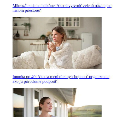
Mikrozáhrada na balkóne: Ako si vytvoriť zelenú oázu aj na
malom priestore?
Imunita po 40: Ako sa mení obranyschopnosť organizmu a
ako ju prirodzene podporiť