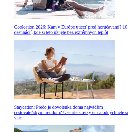
Coolcation 2026: Kam v Európe utiecť pred horúčavami? 10
destinácií, kde si leto užijete bez extrémnych teplôt
Staycation: Prečo je dovolenka doma najväčším
cestovateľským trendom? Ušetríte stovky eur a oddýchnete si
viac