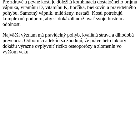
Pre zdravé a pevné kosti je dôležitá kombinácia dostatočného príjmu
vápnika, vitamínu D, vitamínu K, horčíka, bielkovín a pravidelného
pohybu. Samotný vápnik, milé ženy, nestačí. Kosti potrebujú
komplexnú podporu, aby si dokázali udržiavať svoju hustotu a
odolnosť.
Najväčší význam má pravidelný pohyb, kvalitná strava a dlhodobá
prevencia. Odborníci a lekári sa zhodujú, že práve tieto faktory
dokážu výrazne ovplyvniť riziko osteoporózy a zlomenín vo
vyššom veku.