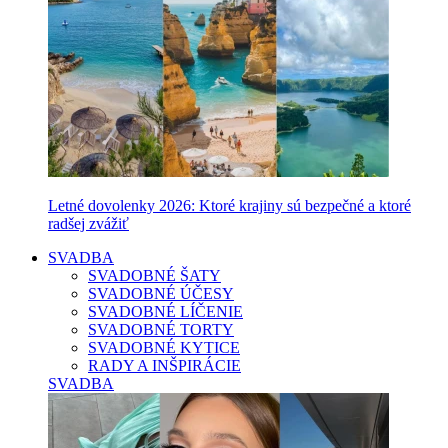
Letné dovolenky 2026: Ktoré krajiny sú bezpečné a ktoré
radšej zvážiť
SVADBA
SVADOBNÉ ŠATY
SVADOBNÉ ÚČESY
SVADOBNÉ LÍČENIE
SVADOBNÉ TORTY
SVADOBNÉ KYTICE
RADY A INŠPIRÁCIE
SVADBA