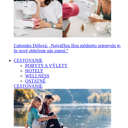
Ľubomíra Dóšová: „Najväčšou lžou módneho priemyslu je,
že nové oblečenie nás zmení.“
CESTOVANIE
POBYTY A VÝLETY
HOTELY
WELLNESS
OSTATNÉ
CESTOVANIE