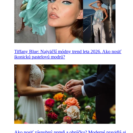
Tiffany Blue: Najväčší módny trend leta 2026. Ako nosiť
ikonickú pastelovú modrú?
Ako nosiť zásnubný prsteň a obrúčku? Moderné pravidlá aj