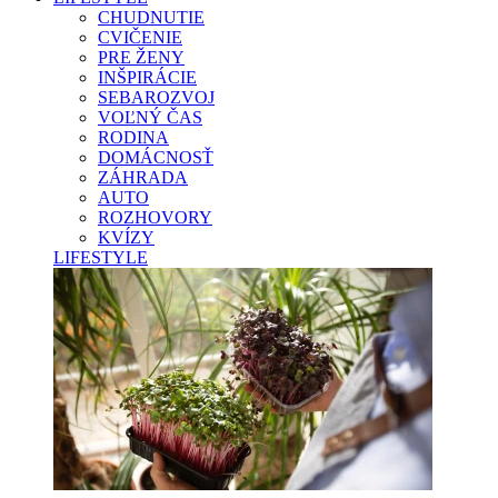
CHUDNUTIE
CVIČENIE
PRE ŽENY
INŠPIRÁCIE
SEBAROZVOJ
VOĽNÝ ČAS
RODINA
DOMÁCNOSŤ
ZÁHRADA
AUTO
ROZHOVORY
KVÍZY
LIFESTYLE