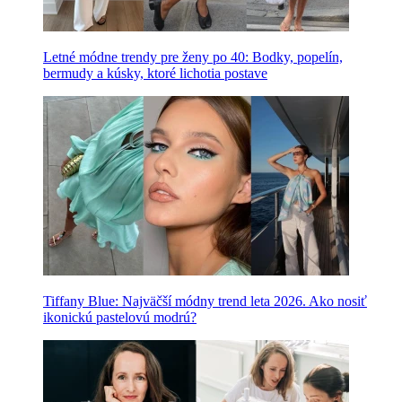
Letné módne trendy pre ženy po 40: Bodky, popelín,
bermudy a kúsky, ktoré lichotia postave
Tiffany Blue: Najväčší módny trend leta 2026. Ako nosiť
ikonickú pastelovú modrú?