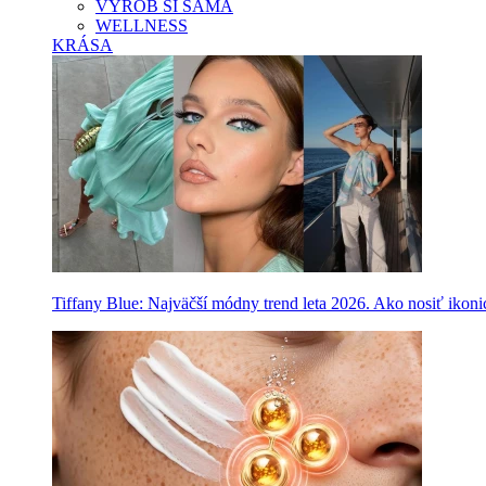
VYROB SI SAMA
WELLNESS
KRÁSA
Tiffany Blue: Najväčší módny trend leta 2026. Ako nosiť ikon