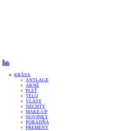
KRÁSA
ANTI-AGE
AKNÉ
PLEŤ
TELO
VLASY
NECHTY
MAKE-UP
NOVINKY
PORADŇA
PREMENY