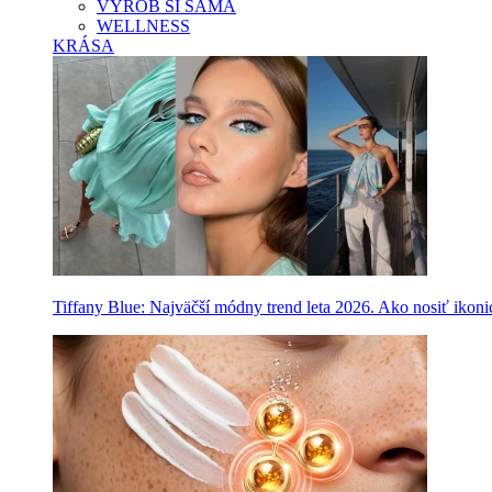
VYROB SI SAMA
WELLNESS
KRÁSA
Tiffany Blue: Najväčší módny trend leta 2026. Ako nosiť ikon