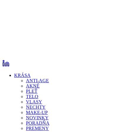
KRÁSA
ANTI-AGE
AKNÉ
PLEŤ
TELO
VLASY
NECHTY
MAKE-UP
NOVINKY
PORADŇA
PREMENY