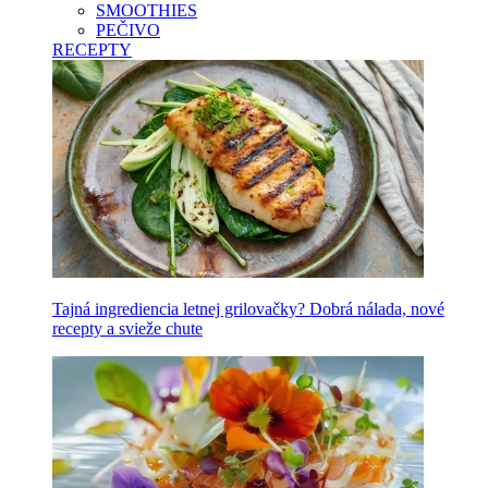
SMOOTHIES
PEČIVO
RECEPTY
Tajná ingrediencia letnej grilovačky? Dobrá nálada, nové
recepty a svieže chute