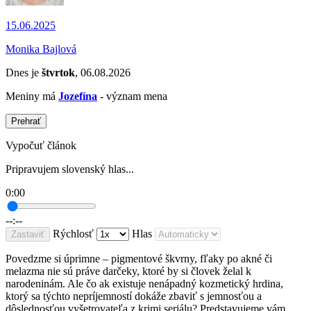
15.06.2025
Monika Bajlová
Dnes je
štvrtok
, 06.08.2026
Meniny má
Jozefína
- význam mena
Prehrať
Vypočuť článok
Pripravujem slovenský hlas...
0:00
--:--
Rýchlosť
Hlas
Zastaviť
Povedzme si úprimne – pigmentové škvrny, fľaky po akné či
melazma nie sú práve darčeky, ktoré by si človek želal k
narodeninám. Ale čo ak existuje nenápadný kozmetický hrdina,
ktorý sa týchto nepríjemností dokáže zbaviť s jemnosťou a
dôslednosťou vyšetrovateľa z krimi seriálu? Predstavujeme vám