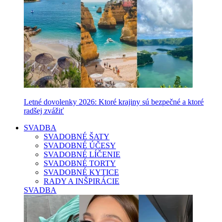
Letné dovolenky 2026: Ktoré krajiny sú bezpečné a ktoré
radšej zvážiť
SVADBA
SVADOBNÉ ŠATY
SVADOBNÉ ÚČESY
SVADOBNÉ LÍČENIE
SVADOBNÉ TORTY
SVADOBNÉ KYTICE
RADY A INŠPIRÁCIE
SVADBA