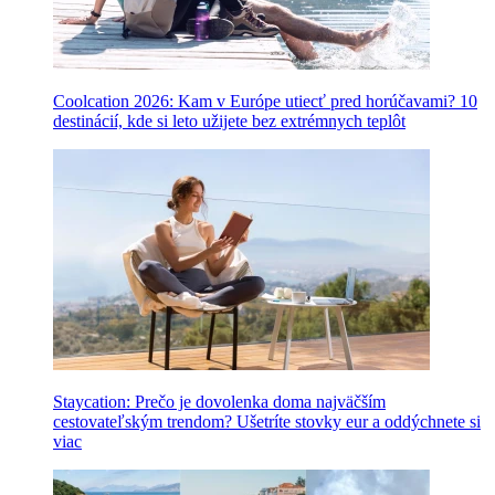
Coolcation 2026: Kam v Európe utiecť pred horúčavami? 10
destinácií, kde si leto užijete bez extrémnych teplôt
Staycation: Prečo je dovolenka doma najväčším
cestovateľským trendom? Ušetríte stovky eur a oddýchnete si
viac