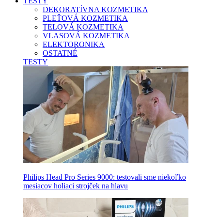
TESTY
DEKORATÍVNA KOZMETIKA
PLEŤOVÁ KOZMETIKA
TELOVÁ KOZMETIKA
VLASOVÁ KOZMETIKA
ELEKTORONIKA
OSTATNÉ
TESTY
Philips Head Pro Series 9000: testovali sme niekoľko
mesiacov holiaci strojček na hlavu