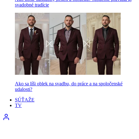
svadobné tradície
Ako sa líši oblek na svadbu, do práce a na spoločenské
udalosti?
SÚŤAŽE
TV