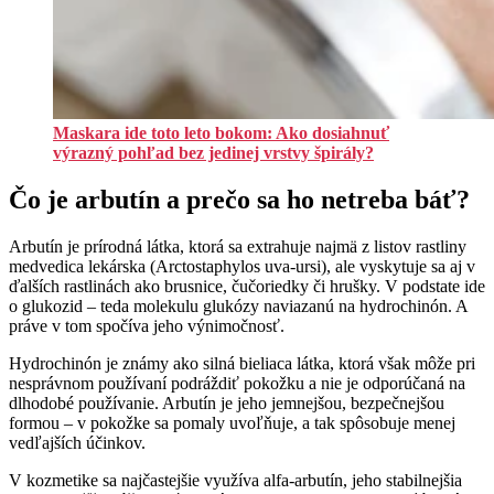
Maskara ide toto leto bokom: Ako dosiahnuť
výrazný pohľad bez jedinej vrstvy špirály?
Čo je arbutín a prečo sa ho netreba báť?
Arbutín je prírodná látka, ktorá sa extrahuje najmä z listov rastliny
medvedica lekárska (Arctostaphylos uva-ursi), ale vyskytuje sa aj v
ďalších rastlinách ako brusnice, čučoriedky či hrušky. V podstate ide
o glukozid – teda molekulu glukózy naviazanú na hydrochinón. A
práve v tom spočíva jeho výnimočnosť.
Hydrochinón je známy ako silná bieliaca látka, ktorá však môže pri
nesprávnom používaní podráždiť pokožku a nie je odporúčaná na
dlhodobé používanie. Arbutín je jeho jemnejšou, bezpečnejšou
formou – v pokožke sa pomaly uvoľňuje, a tak spôsobuje menej
vedľajších účinkov.
V kozmetike sa najčastejšie využíva alfa-arbutín, jeho stabilnejšia