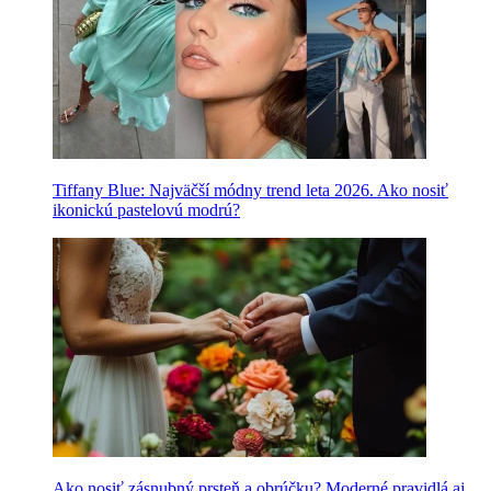
Tiffany Blue: Najväčší módny trend leta 2026. Ako nosiť
ikonickú pastelovú modrú?
Ako nosiť zásnubný prsteň a obrúčku? Moderné pravidlá aj