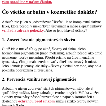
vám poradíme v našom článku.
Čo všetko arbutín v kozmetike dokáže?
Arbutín nie je len o „odstraňovaní škvŕn“. Je to komplexná aktívna
látka, ktorá pôsobí v niekoľkých úrovniach a môže zlepšiť celkový
vzhľad a zdravie pokožky
. Aké sú jeho hlavné účinky?
1. Zosvetľovanie pigmentových škvŕn
Či už ide o tmavé fľaky po akné, škvrny od slnka, alebo
hormonálnu pigmentáciu (napr. melazmu), arbutín pôsobí ako tlmič
nadmernej tvorby melanínu. Pôsobí priamo na úrovni enzýmu
tyrozinázy, čím pomáha zredukovať viditeľnosť tmavých miest.
Jeho účinok je jemný, ale stály – škvrny blednú bez toho, aby bola
pokožka podráždená či presušená.
2. Prevencia vzniku novej pigmentácie
Arbutín je nielen „opravár“ starých pigmentových stôp, ale aj
spoľahlivý strážca, ktorý zabraňuje tvorbe nových. Vďaka zníženiu
aktivity tyrozinázy pôsobí preventívne a najmä v kombinácii s
dôslednou
ochranou pred slnkom
znižuje riziko tvorby nových
tmavých škvŕn.