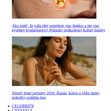
Ako zistiť, že vaša pleť potrebuje viac lipidov a nie viac
kyseliny hyalurónovej? Príznaky poškodenej kožnej bariéry
Trendy letné parfumy 2026: Banán, kokos a vôňa slanej
pokožky ovládnu leto
CELEBRITY
LIFESTYLE