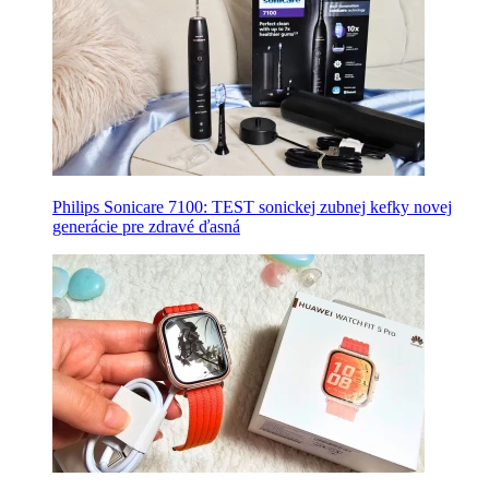
Philips Sonicare 7100: TEST sonickej zubnej kefky novej
generácie pre zdravé ďasná