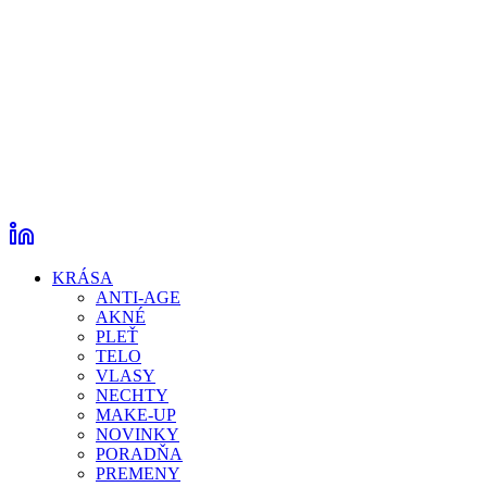
KRÁSA
ANTI-AGE
AKNÉ
PLEŤ
TELO
VLASY
NECHTY
MAKE-UP
NOVINKY
PORADŇA
PREMENY