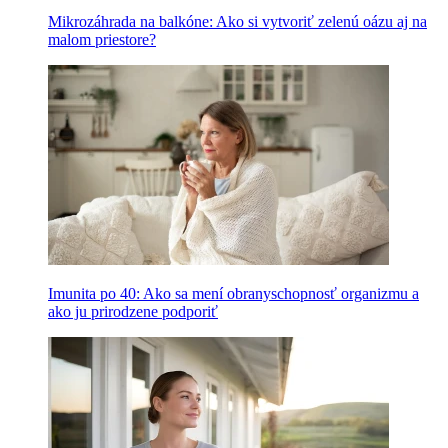
Mikrozáhrada na balkóne: Ako si vytvoriť zelenú oázu aj na
malom priestore?
Imunita po 40: Ako sa mení obranyschopnosť organizmu a
ako ju prirodzene podporiť