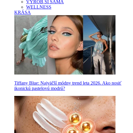
VYROB SI SAMA
WELLNESS
KRÁSA
Tiffany Blue: Najväčší módny trend leta 2026. Ako nosiť
ikonickú pastelovú modrú?