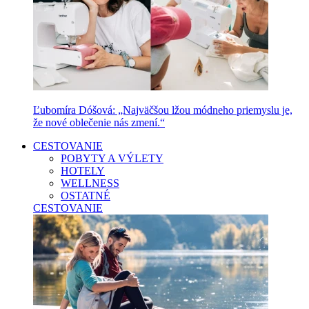
Ľubomíra Dóšová: „Najväčšou lžou módneho priemyslu je,
že nové oblečenie nás zmení.“
CESTOVANIE
POBYTY A VÝLETY
HOTELY
WELLNESS
OSTATNÉ
CESTOVANIE