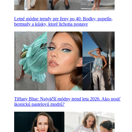
Letné módne trendy pre ženy po 40: Bodky, popelín,
bermudy a kúsky, ktoré lichotia postave
Tiffany Blue: Najväčší módny trend leta 2026. Ako nosiť
ikonickú pastelovú modrú?