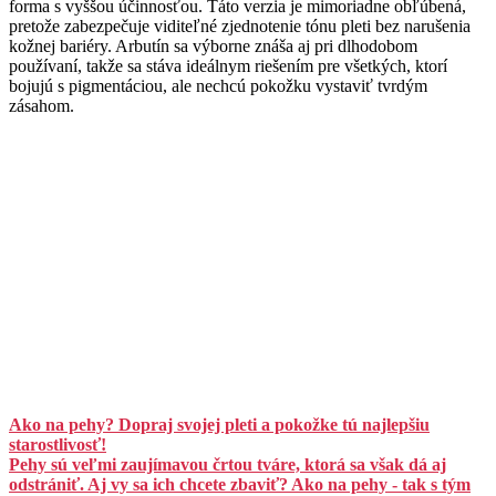
forma s vyššou účinnosťou. Táto verzia je mimoriadne obľúbená,
pretože zabezpečuje viditeľné zjednotenie tónu pleti bez narušenia
kožnej bariéry. Arbutín sa výborne znáša aj pri dlhodobom
používaní, takže sa stáva ideálnym riešením pre všetkých, ktorí
bojujú s pigmentáciou, ale nechcú pokožku vystaviť tvrdým
zásahom.
Ako na pehy? Dopraj svojej pleti a pokožke tú najlepšiu
starostlivosť!
Pehy sú veľmi zaujímavou črtou tváre, ktorá sa však dá aj
odstrániť. Aj vy sa ich chcete zbaviť? Ako na pehy - tak s tým