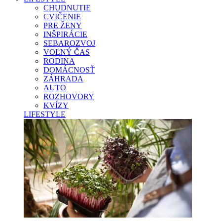
CHUDNUTIE
CVIČENIE
PRE ŽENY
INŠPIRÁCIE
SEBAROZVOJ
VOĽNÝ ČAS
RODINA
DOMÁCNOSŤ
ZÁHRADA
AUTO
ROZHOVORY
KVÍZY
LIFESTYLE