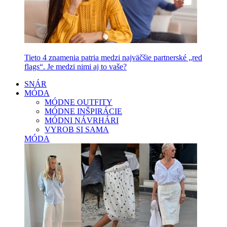
Tieto 4 znamenia patria medzi najväčšie partnerské „red
flags“. Je medzi nimi aj to vaše?
SNÁR
MÓDA
MÓDNE OUTFITY
MÓDNE INŠPIRÁCIE
MÓDNI NÁVRHÁRI
VYROB SI SAMA
MÓDA