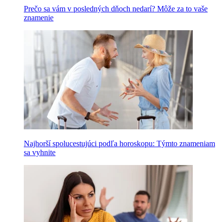
Prečo sa vám v posledných dňoch nedarí? Môže za to vaše
znamenie
Najhorší spolucestujúci podľa horoskopu: Týmto znameniam
sa vyhnite