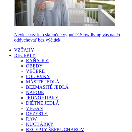
Neviete cez leto skutočne vypnúť? Slow living vás naučí
oddychovať bez výčitiek
VZŤAHY
RECEPTY
RAŇAJKY
OBEDY
VEČERE
POLIEVKY
MÄSITÉ JEDLÁ
BEZMÄSITÉ JEDLÁ
NÁPOJE
JEDNOHUBKY
DIÉTNE JEDLÁ
VEGAN
DEZERTY
RAW
KUCHÁRKY
RECEPTY ŠÉFKUCHÁROV