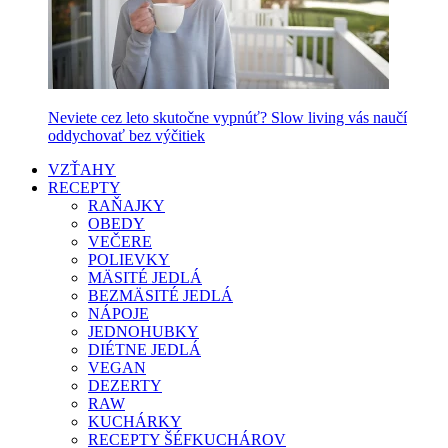
Neviete cez leto skutočne vypnúť? Slow living vás naučí
oddychovať bez výčitiek
VZŤAHY
RECEPTY
RAŇAJKY
OBEDY
VEČERE
POLIEVKY
MÄSITÉ JEDLÁ
BEZMÄSITÉ JEDLÁ
NÁPOJE
JEDNOHUBKY
DIÉTNE JEDLÁ
VEGAN
DEZERTY
RAW
KUCHÁRKY
RECEPTY ŠÉFKUCHÁROV