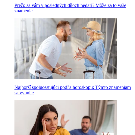
Prečo sa vám v posledných dňoch nedarí? Môže za to vaše
znamenie
Najhorší spolucestujúci podľa horoskopu: Týmto znameniam
sa vyhnite