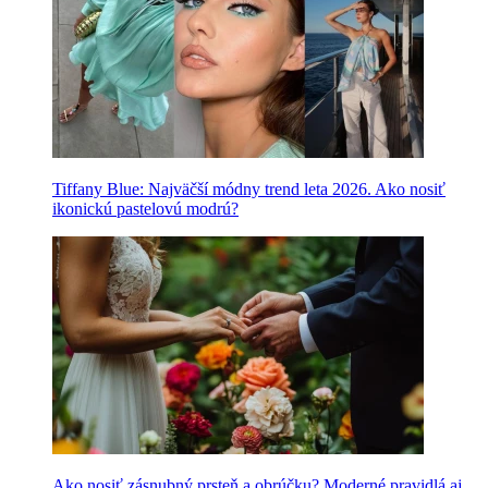
Tiffany Blue: Najväčší módny trend leta 2026. Ako nosiť
ikonickú pastelovú modrú?
Ako nosiť zásnubný prsteň a obrúčku? Moderné pravidlá aj