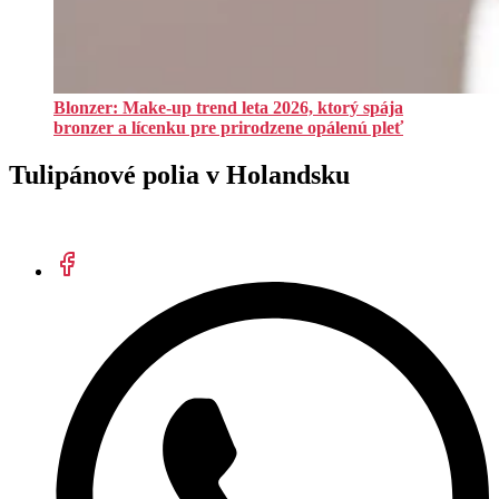
Blonzer: Make-up trend leta 2026, ktorý spája
bronzer a lícenku pre prirodzene opálenú pleť
Tulipánové polia v Holandsku