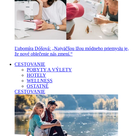
Ľubomíra Dóšová: „Najväčšou lžou módneho priemyslu je,
že nové oblečenie nás zmení.“
CESTOVANIE
POBYTY A VÝLETY
HOTELY
WELLNESS
OSTATNÉ
CESTOVANIE