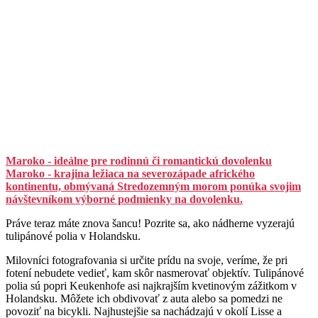
Maroko - ideálne pre rodinnú či romantickú dovolenku
Maroko - krajina ležiaca na severozápade afrického
kontinentu, obmývaná Stredozemným morom ponúka svojim
návštevníkom výborné podmienky na dovolenku.
Práve teraz máte znova šancu! Pozrite sa, ako nádherne vyzerajú
tulipánové polia v Holandsku.
Milovníci fotografovania si určite prídu na svoje, veríme, že pri
fotení nebudete vedieť, kam skôr nasmerovať objektív. Tulipánové
polia sú popri Keukenhofe asi najkrajším kvetinovým zážitkom v
Holandsku. Môžete ich obdivovať z auta alebo sa pomedzi ne
povoziť na bicykli. Najhustejšie sa nachádzajú v okolí Lisse a