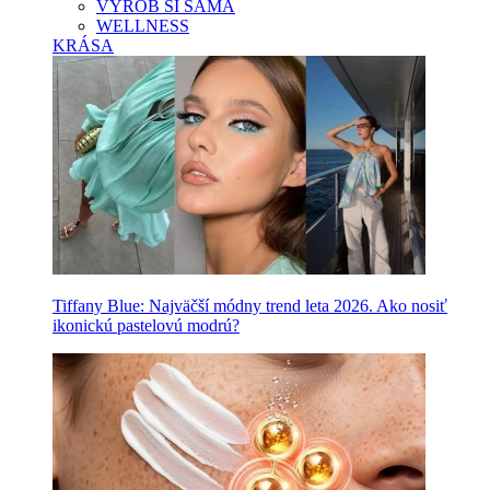
VYROB SI SAMA
WELLNESS
KRÁSA
Tiffany Blue: Najväčší módny trend leta 2026. Ako nosiť
ikonickú pastelovú modrú?