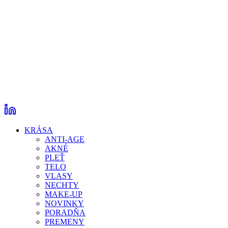
KRÁSA
ANTI-AGE
AKNÉ
PLEŤ
TELO
VLASY
NECHTY
MAKE-UP
NOVINKY
PORADŇA
PREMENY