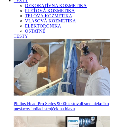
TESTY
DEKORATÍVNA KOZMETIKA
PLEŤOVÁ KOZMETIKA
TELOVÁ KOZMETIKA
VLASOVÁ KOZMETIKA
ELEKTORONIKA
OSTATNÉ
TESTY
Philips Head Pro Series 9000: testovali sme niekoľko
mesiacov holiaci strojček na hlavu