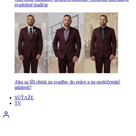
svadobné tradície
Ako sa líši oblek na svadbu, do práce a na spoločenské
udalosti?
SÚŤAŽE
TV