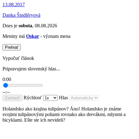
13.08.2017
Danka Šindléryová
Dnes je
sobota
, 08.08.2026
Meniny má
Oskar
- význam mena
Prehrať
Vypočuť článok
Pripravujem slovenský hlas...
0:00
--:--
Rýchlosť
Hlas
Zastaviť
Holandsko ako krajina tulipánov? Áno! Holandsko je známe
svojimi tulipánovými poliami rovnako ako drevákmi, mlynmi a
bicyklami. Ešte ste ich nevideli?