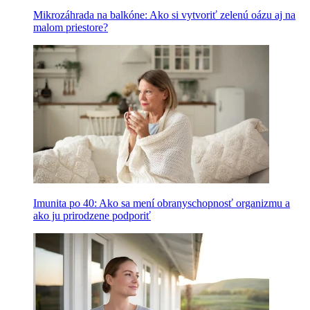
Mikrozáhrada na balkóne: Ako si vytvoriť zelenú oázu aj na
malom priestore?
Imunita po 40: Ako sa mení obranyschopnosť organizmu a
ako ju prirodzene podporiť