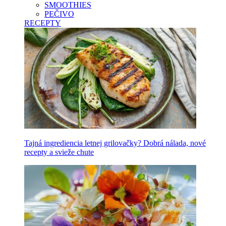
SMOOTHIES
PEČIVO
RECEPTY
Tajná ingrediencia letnej grilovačky? Dobrá nálada, nové
recepty a svieže chute