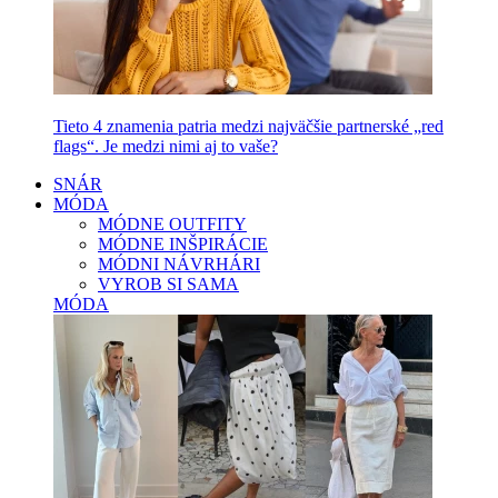
Tieto 4 znamenia patria medzi najväčšie partnerské „red
flags“. Je medzi nimi aj to vaše?
SNÁR
MÓDA
MÓDNE OUTFITY
MÓDNE INŠPIRÁCIE
MÓDNI NÁVRHÁRI
VYROB SI SAMA
MÓDA