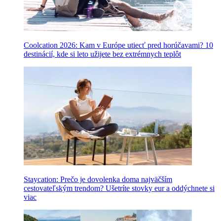
Coolcation 2026: Kam v Európe utiecť pred horúčavami? 10
destinácií, kde si leto užijete bez extrémnych teplôt
Staycation: Prečo je dovolenka doma najväčším
cestovateľským trendom? Ušetríte stovky eur a oddýchnete si
viac