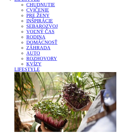
CHUDNUTIE
CVIČENIE
PRE ŽENY
INŠPIRÁCIE
SEBAROZVOJ
VOĽNÝ ČAS
RODINA
DOMÁCNOSŤ
ZÁHRADA
AUTO
ROZHOVORY
KVÍZY
LIFESTYLE