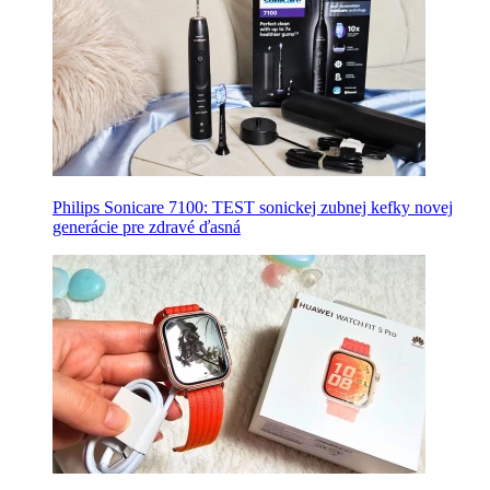
Philips Sonicare 7100: TEST sonickej zubnej kefky novej
generácie pre zdravé ďasná