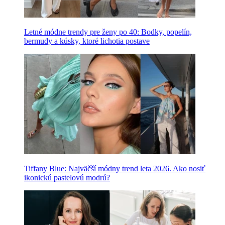
Letné módne trendy pre ženy po 40: Bodky, popelín,
bermudy a kúsky, ktoré lichotia postave
Tiffany Blue: Najväčší módny trend leta 2026. Ako nosiť
ikonickú pastelovú modrú?