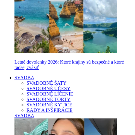
Letné dovolenky 2026: Ktoré krajiny sú bezpečné a ktoré
radšej zvážiť
SVADBA
SVADOBNÉ ŠATY
SVADOBNÉ ÚČESY
SVADOBNÉ LÍČENIE
SVADOBNÉ TORTY
SVADOBNÉ KYTICE
RADY A INŠPIRÁCIE
SVADBA