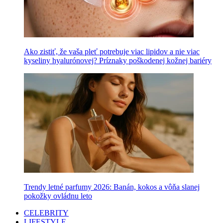
Ako zistiť, že vaša pleť potrebuje viac lipidov a nie viac
kyseliny hyalurónovej? Príznaky poškodenej kožnej bariéry
Trendy letné parfumy 2026: Banán, kokos a vôňa slanej
pokožky ovládnu leto
CELEBRITY
LIFESTYLE