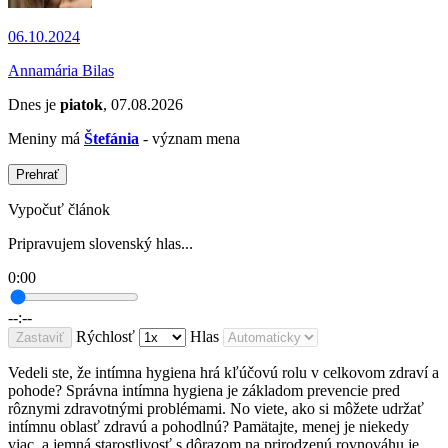
06.10.2024
Annamária Bilas
Dnes je
piatok
, 07.08.2026
Meniny má
Štefánia
- význam mena
Prehrať
Vypočuť článok
Pripravujem slovenský hlas...
0:00
--:--
Rýchlosť
Hlas
Zastaviť
Vedeli ste, že intímna hygiena hrá kľúčovú rolu v celkovom zdraví a
pohode? Správna intímna hygiena je základom prevencie pred
rôznymi zdravotnými problémami. No viete, ako si môžete udržať
intímnu oblasť zdravú a pohodlnú? Pamätajte, menej je niekedy
viac, a jemná starostlivosť s dôrazom na prirodzenú rovnováhu je