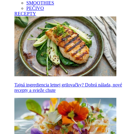
SMOOTHIES
PEČIVO
RECEPTY
Tajná ingrediencia letnej grilovačky? Dobrá nálada, nové
recepty a svieže chute