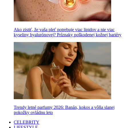
Ako zistiť, že vaša pleť potrebuje viac lipidov a nie viac
kyseliny hyalurónovej? Príznaky poškodenej kožnej bariéry
Trendy letné parfumy 2026: Banán, kokos a vôňa slanej
pokožky ovládnu leto
CELEBRITY
LIFESTYLE