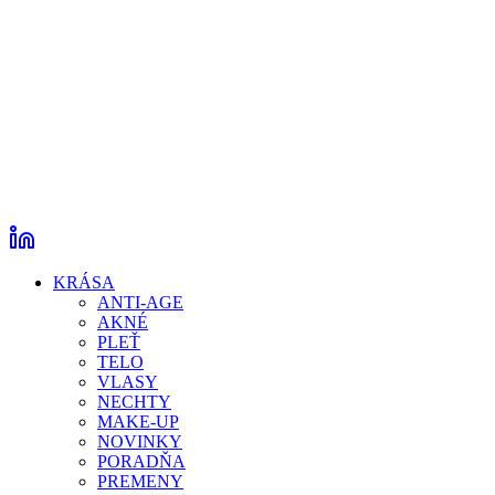
KRÁSA
ANTI-AGE
AKNÉ
PLEŤ
TELO
VLASY
NECHTY
MAKE-UP
NOVINKY
PORADŇA
PREMENY