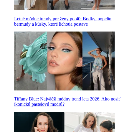
Letné módne trendy pre ženy po 40: Bodky, popelín,
bermudy a kúsky, ktoré lichotia postave
Tiffany Blue: Najväčší módny trend leta 2026. Ako nosiť
ikonickú pastelovú modrú?