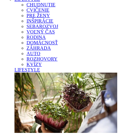
CHUDNUTIE
CVIČENIE
PRE ŽENY
INŠPIRÁCIE
SEBAROZVOJ
VOĽNÝ ČAS
RODINA
DOMÁCNOSŤ
ZÁHRADA
AUTO
ROZHOVORY
KVÍZY
LIFESTYLE