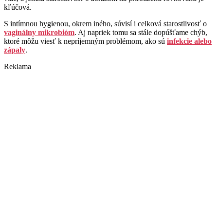
kľúčová.
S intímnou hygienou, okrem iného, súvisí i celková starostlivosť o
vaginálny mikrobióm
. Aj napriek tomu sa stále dopúšťame chýb,
ktoré môžu viesť k nepríjemným problémom, ako sú
infekcie alebo
zápaly
.
Reklama