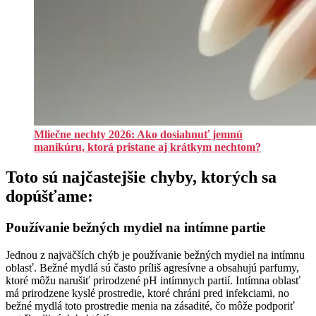
Mliečne nechty 2026: Ako dosiahnuť jemnú
manikúru, ktorá pristane aj krátkym nechtom?
Toto sú najčastejšie chyby, ktorých sa
dopúšťame:
Používanie bežných mydiel na intímne partie
Jednou z najväčších chýb je používanie bežných mydiel na intímnu
oblasť. Bežné mydlá sú často príliš agresívne a obsahujú parfumy,
ktoré môžu narušiť prirodzené pH intímnych partií. Intímna oblasť
má prirodzene kyslé prostredie, ktoré chráni pred infekciami, no
bežné mydlá toto prostredie menia na zásadité, čo môže podporiť