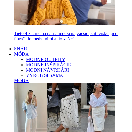
Tieto 4 znamenia patria medzi najväčšie partnerské „red
flags“. Je medzi nimi aj to vaše?
SNÁR
MÓDA
MÓDNE OUTFITY
MÓDNE INŠPIRÁCIE
MÓDNI NÁVRHÁRI
VYROB SI SAMA
MÓDA