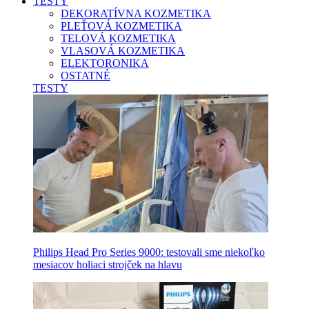
TESTY
DEKORATÍVNA KOZMETIKA
PLEŤOVÁ KOZMETIKA
TELOVÁ KOZMETIKA
VLASOVÁ KOZMETIKA
ELEKTORONIKA
OSTATNÉ
TESTY
Philips Head Pro Series 9000: testovali sme niekoľko
mesiacov holiaci strojček na hlavu