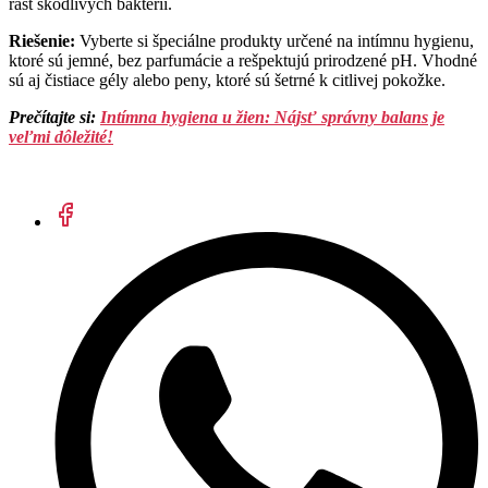
rast škodlivých baktérií.
Riešenie:
Vyberte si špeciálne produkty určené na intímnu hygienu,
ktoré sú jemné, bez parfumácie a rešpektujú prirodzené pH. Vhodné
sú aj čistiace gély alebo peny, ktoré sú šetrné k citlivej pokožke.
Prečítajte si:
Intímna hygiena u žien: Nájsť správny balans je
veľmi dôležité!