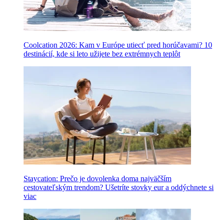
Coolcation 2026: Kam v Európe utiecť pred horúčavami? 10
destinácií, kde si leto užijete bez extrémnych teplôt
Staycation: Prečo je dovolenka doma najväčším
cestovateľským trendom? Ušetríte stovky eur a oddýchnete si
viac