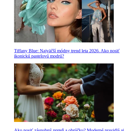
Tiffany Blue: Najväčší módny trend leta 2026. Ako nosiť
ikonickú pastelovú modrú?
Ako nosiť zásnubný prsteň a obrúčku? Moderné pravidlá aj