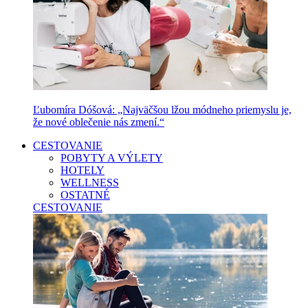
Ľubomíra Dóšová: „Najväčšou lžou módneho priemyslu je,
že nové oblečenie nás zmení.“
CESTOVANIE
POBYTY A VÝLETY
HOTELY
WELLNESS
OSTATNÉ
CESTOVANIE