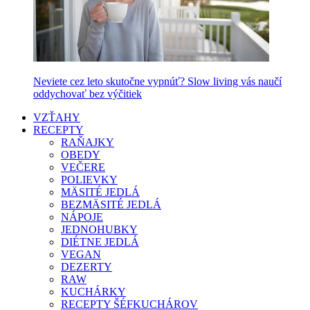
Neviete cez leto skutočne vypnúť? Slow living vás naučí
oddychovať bez výčitiek
VZŤAHY
RECEPTY
RAŇAJKY
OBEDY
VEČERE
POLIEVKY
MÄSITÉ JEDLÁ
BEZMÄSITÉ JEDLÁ
NÁPOJE
JEDNOHUBKY
DIÉTNE JEDLÁ
VEGAN
DEZERTY
RAW
KUCHÁRKY
RECEPTY ŠÉFKUCHÁROV