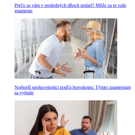
Prečo sa vám v posledných dňoch nedarí? Môže za to vaše
znamenie
Najhorší spolucestujúci podľa horoskopu: Týmto znameniam
sa vyhnite