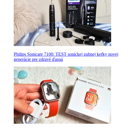
Philips Sonicare 7100: TEST sonickej zubnej kefky novej
generácie pre zdravé ďasná