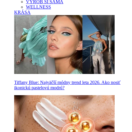
VYROB SI SAMA
WELLNESS
KRÁSA
Tiffany Blue: Najväčší módny trend leta 2026. Ako nosiť
ikonickú pastelovú modrú?