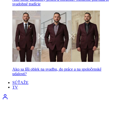
svadobné tradície
Ako sa líši oblek na svadbu, do práce a na spoločenské
udalosti?
SÚŤAŽE
TV