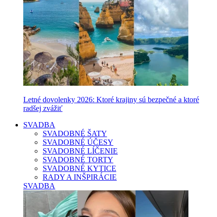
Letné dovolenky 2026: Ktoré krajiny sú bezpečné a ktoré
radšej zvážiť
SVADBA
SVADOBNÉ ŠATY
SVADOBNÉ ÚČESY
SVADOBNÉ LÍČENIE
SVADOBNÉ TORTY
SVADOBNÉ KYTICE
RADY A INŠPIRÁCIE
SVADBA