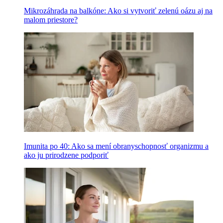
Mikrozáhrada na balkóne: Ako si vytvoriť zelenú oázu aj na
malom priestore?
Imunita po 40: Ako sa mení obranyschopnosť organizmu a
ako ju prirodzene podporiť